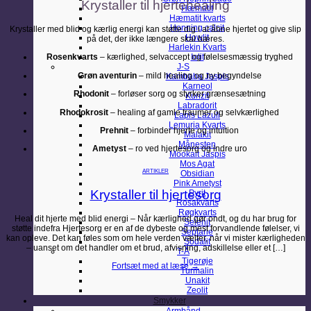
Krystaller til hjertehealing
Hæmatit
Hæmatit kvarts
Honning calcit
Krystaller med blid og kærlig energi kan støtte dig i at åbne hjertet og give slip
Howlit
på det, der ikke længere skal bæres.
Harlekin Kvarts
Rosenkvarts
– kærlighed, selvaccept og følelsesmæssig tryghed
Iolit
J-S
Grøn aventurin
– mild healing og ny begyndelse
Kambaba Jaspis
Karneol
Rhodonit
– forløser sorg og styrker grænsesætning
Kunzit
Labradorit
Rhodokrosit
– healing af gamle traumer og selvkærlighed
Lapis Lazuli
Lemuria Kvarts
Prehnit
– forbinder hjerte og intuition
Malakit
Månesten
Ametyst
– ro ved hjertesorg og indre uro
Mookait Jaspis
Mos Agat
ARTIKLER
Obsidian
Pink Ametyst
Krystaller til hjertesorg
Pyrit
Rosakvarts
Røgkvarts
Heal dit hjerte med blid energi – Når kærlighed gør ondt, og du har brug for
Selenit
støtte indefra Hjertesorg er en af de dybeste og mest forvandlende følelser, vi
Septarie
kan opleve. Det kan føles som om hele verden vælter, når vi mister kærligheden
Sodalit
– uanset om det handler om et brud, afvisning, adskillelse eller et […]
T-Å
Tigerøje
Fortsæt med at læse
→
Turmalin
Unakit
Zeolit
Smykker