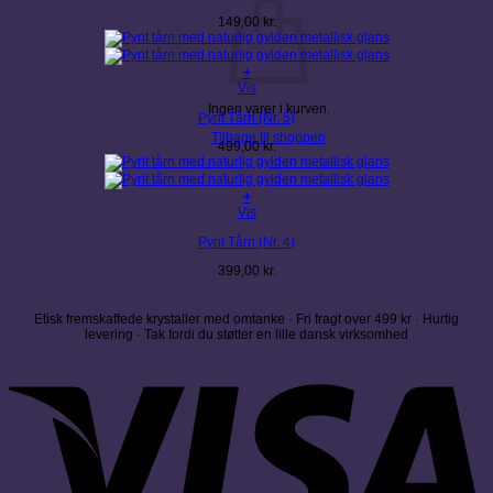
149,00
kr.
+
Vis
Ingen varer i kurven.
Pyrit Tårn (Nr. 5)
Tilbage til shoppen
499,00
kr.
+
Vis
Pyrit Tårn (Nr. 4)
399,00
kr.
Etisk fremskaffede krystaller med omtanke · Fri fragt over 499 kr · Hurtig
levering · Tak fordi du støtter en lille dansk virksomhed
V