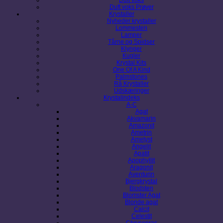
Duft voks Prøver
Krystaller
Nyheder krystaller
Lommesten
Lamper
Tårne og Spidser
Klynger
Kugler
Krystal Kits
One Of A Kind
Palmstones
Rå Krystaller
Udskæringer
Krystalindeks
A-C
Agat
Akvamarin
Amazonit
Ametrin
Ametyst
Angelit
Apatit
Apophyllit
Aragonit
Aventurin
Bjergkrystal
Blodsten
Blomster Agat
Blonde agat
Calcit
Celestit
Chrysopras