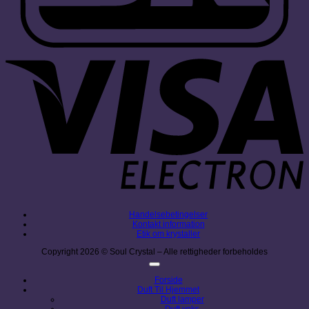
V
E
Handelsebetingelser
Kontakt information
Etik om krystaller
Copyright 2026 © Soul Crystal – Alle rettigheder forbeholdes
Forside
Duft Til Hjemmet
Duft lamper
Duft voks