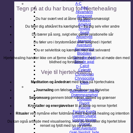
A-C
Tegn på at du har brug for hjertehealing
Agat
Akvamarin
Amazonit
Du har svært ved at åbne dig følelsesmæssigt
Ametrin
Ametyst
Du føler dig afskåret fra kærlighed – fra dig selv eller andre
Angelit
Apatit
Du bærer på sorg, svigt eller gamle relationelle sår
Apophyllit
Aragonit
Du føler uro i brystområdet eller tunghed i hjertet
Aventurin
Bjergkrystal
Du er selvkritisk og kæmper med lavt selvværd
Blodsten
Blomster Agat
Hjertehealing handler ikke om at fjerne sårbarhed – men om at møde den med
Blonde agat
blidhed og forståelse.
Calcit
Celestit
Veje til hjertehealing
Chrysopras
Chrysocolla
Meditation og åndedræt
med fokus på hjertechakra
Citrin
D-I
Journaling
om følelser, relationer og tilgivelse
Dalmatiner Jaspis
Drømmeametyst
Selvomsorg
gennem blide rutiner, stilhed og grænser
Dioptase
Fluorit
Krystaller og energiøvelser
til at åbne og rense hjertet
Fuchsit
Fantom Kvarts
Ritualer
ved nymåne eller fuldmåne med fokus på healing og intention
Garden Quartz
Golden Healer
Du kan også arbejde med visualisering, hvor du forestiller dig hjertet blive
Granat
renset og fyldt med lys og varme.
Grøn Aventurin
Grøn Nephrit Jade