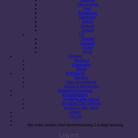
Pink Ametyst
Pyrit
Rosakvarts
Røgkvarts
Selenit
Septarie
Sodalit
T-Å
Tigerøje
Turmalin
Unakit
Zeolit
Smykker
Armbånd
Halskæder
Ringe
RENSELSE
Røgelse
Renselsestilbehør
Guides & Workbooks
Personligt krystalsæt
Krystalleksikon
Krystaller Efter Navne
Krystaller Efter Virkning
Krystaller Efter Farve
Artikler
Log ind
Alle ordre sendes med hjemmelevering 2-4 dags levering
Log ind