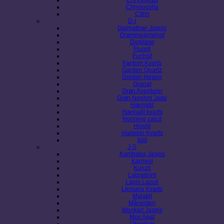
Chrysocolla
Citrin
D-I
Dalmatiner Jaspis
Drømmeametyst
Dioptase
Fluorit
Fuchsit
Fantom Kvarts
Garden Quartz
Golden Healer
Granat
Grøn Aventurin
Grøn Nephrit Jade
Hæmatit
Hæmatit kvarts
Honning calcit
Howlit
Harlekin Kvarts
Iolit
J-S
Kambaba Jaspis
Karneol
Kunzit
Labradorit
Lapis Lazuli
Lemuria Kvarts
Malakit
Månesten
Mookait Jaspis
Mos Agat
Obsidian