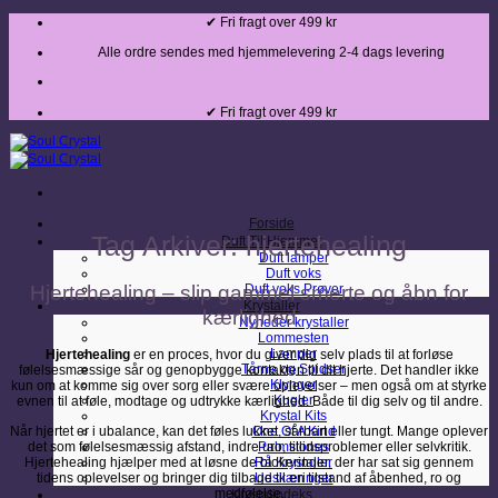
Fortsæt
✔ Fri fragt over 499 kr
til
indhold
Alle ordre sendes med hjemmelevering 2-4 dags levering
✔ Fri fragt over 499 kr
Forside
Tag Arkiver:
hjertehealing
Duft Til Hjemmet
Duft lamper
Duft voks
Hjertehealing – slip gammel smerte og åbn for
Duft voks Prøver
Krystaller
kærlighed
Nyheder krystaller
Lommesten
Lamper
Hjertehealing
er en proces, hvor du giver dig selv plads til at forløse
Tårne og Spidser
følelsesmæssige sår og genopbygge kontakten til dit hjerte. Det handler ikke
Klynger
kun om at komme sig over sorg eller svære oplevelser – men også om at styrke
Kugler
evnen til at føle, modtage og udtrykke kærlighed. Både til dig selv og til andre.
Krystal Kits
Når hjertet er i ubalance, kan det føles lukket, sårbart eller tungt. Mange oplever
One Of A Kind
det som følelsesmæssig afstand, indre uro, tillidsproblemer eller selvkritik.
Palmstones
Hjertehealing hjælper med at løsne de blokeringer, der har sat sig gennem
Rå Krystaller
tidens oplevelser og bringer dig tilbage til en tilstand af åbenhed, ro og
Udskæringer
medfølelse.
Krystalindeks