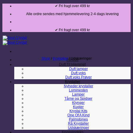
Fortsæt
✔ Fri fragt over 499 kr
til
indhold
Alle ordre sendes med hjemmelevering 2-4 dags levering
✔ Fri fragt over 499 kr
Shop
/
Krystaller
/
Udskæringer
Forside
Duft Til Hjemmet
Duft lamper
Duft voks
Duft voks Prøver
Krystaller
Nyheder krystaller
Lommesten
Lamper
Tårne og Spidser
Klynger
Kugler
Krystal Kits
One Of A Kind
Palmstones
Rå Krystaller
Udskæringer
Krystalindeks