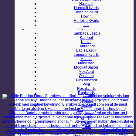
Hæmatit
Hæmatit kvarts
Honning calcit
Howlit
Harlekin Kvarts
Iolit
J-S
Kambaba Jaspis
Karneol
Kunzit
Labradorit
Lapis Lazuli
Lemuria Kvarts
Malakit
Månesten
Mookait Jaspis
Mos Agat
Obsidian
Pink Ametyst
Pyrit
Rosakvarts
Røgkvarts
Selenit
Septarie
Sodalit
T-Å
Tigerøje
Turmalin
Unakit
Zeolit
Smykker