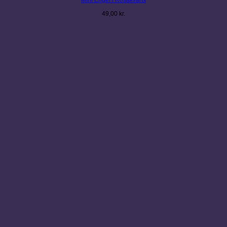
Mini Engel i Rosakvarts
49,00
kr.