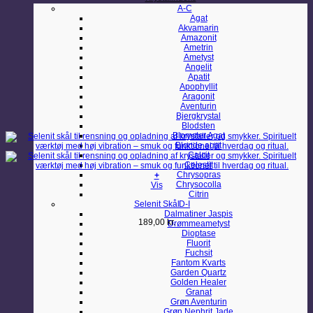
A-C
Agat
Akvamarin
Amazonit
Ametrin
Ametyst
Angelit
Apatit
Apophyllit
Aragonit
Aventurin
Bjergkrystal
Blodsten
Blomster Agat
Blonde agat
Calcit
Celestit
Chrysopras
+
Chrysocolla
Vis
Citrin
Selenit Skål
D-I
Dalmatiner Jaspis
189,00
kr.
Drømmeametyst
Dioptase
Fluorit
Fuchsit
Fantom Kvarts
Garden Quartz
Golden Healer
Granat
Grøn Aventurin
Grøn Nephrit Jade