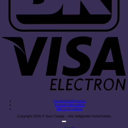
V
E
Handelsebetingelser
Kontakt information
Etik om krystaller
Copyright 2026 © Soul Crystal – Alle rettigheder forbeholdes
Forside