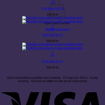
Vis
Pyrit Kugle (Nr. 3)
149,00
kr.
Ingen varer i kurven.
+
Vis
Tilbage til shoppen
Pyrit Tårn (Nr. 5)
499,00
kr.
+
Vis
Pyrit Tårn (Nr. 4)
399,00
kr.
Etisk fremskaffede krystaller med omtanke · Fri fragt over 499 kr · Hurtig
levering · Tak fordi du støtter en lille dansk virksomhed
V