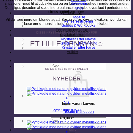
Armbånd
situationer, mod til at udtrykke sig og en følelse af tryghed i mødet med andre.
Halskæder
Den siges desuden at støtte indre balance og skabe overskud i perioder med
Ringe
stress og bekymringer.
RENSELSE
Røgelse
Vil du lære mere om blonde agat? Besøg vores Krystalleksikon, hvor du kan
Renselsestilbehør
læse om stenens historie, oprindelse og egenskaber.
Guides & Workbooks
Personligt krystalsæt
DISSE KRYSTALLER KALDTE PÅ DIG FØR
Krystalleksikon
Krystaller Efter Navne
ET LILLE GENSYN ☆
Krystaller Efter Virkning
Krystaller Efter Farve
Artikler
Søg
efter:
SE DE NYESTE KRYSTALLER
NYHEDER
+
Vis
Ingen varer i kurven.
Pyrit Kugle (Nr. 4)
Tilbage til shoppen
379,00
kr.
Søg
efter:
Kurv
+