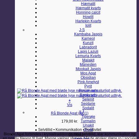
Hæmatit
Hæmatit kvarts
Honning calcit
Howlit
Harlekin Kvarts
Iolit
J-S
Kambaba Jaspis
Karneol
Kunzit
Labradorit
Lapis Lazuli
Lemuria Kvarts
Malakit
Månesten
Mookait Jaspis
Mos Agat
Obsidian
Pink Ametyst
Pyrit
Rosakvarts
Røgkvarts
Selenit
+
Septarie
Vis
Sodalit
T-Å
Rå Blonde Agat (Nr. 1)
Tigerøje
Turmalin
179,00
kr.
Unakit
Selvtillid • Kommunikation • Positivitet
Zeolit
Blonde Agat forbindes i krystaltraditionen med selvtillid, klar kommunikation og
Smykker
en positiv tilgang til livet. Mange vælger stenen, når de ønsker større ro i sociale