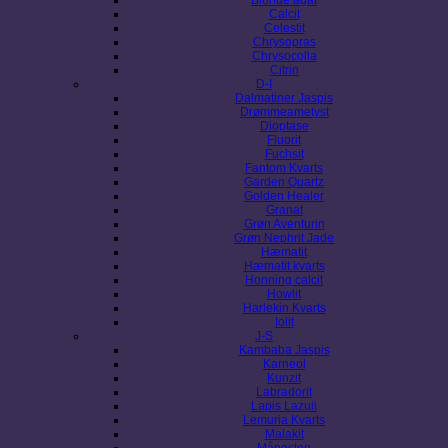
Calcit
Celestit
Chrysopras
Chrysocolla
Citrin
D-I
Dalmatiner Jaspis
Drømmeametyst
Dioptase
Fluorit
Fuchsit
Fantom Kvarts
Garden Quartz
Golden Healer
Granat
Grøn Aventurin
Grøn Nephrit Jade
Hæmatit
Hæmatit kvarts
Honning calcit
Howlit
Harlekin Kvarts
Iolit
J-S
Kambaba Jaspis
Karneol
Kunzit
Labradorit
Lapis Lazuli
Lemuria Kvarts
Malakit
Månesten