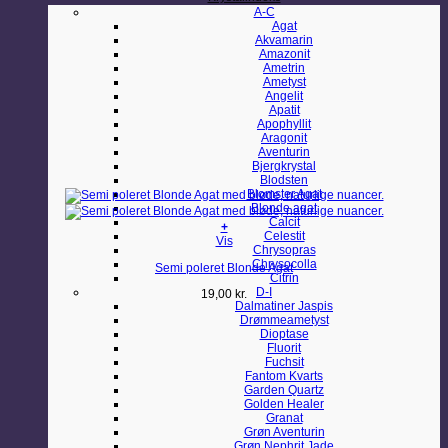
A-C
Agat
Akvamarin
Amazonit
Ametrin
Ametyst
Angelit
Apatit
Apophyllit
Aragonit
Aventurin
Bjergkrystal
Blodsten
Blomster Agat
Blonde agat
Calcit
+
Celestit
Vis
Chrysopras
Chrysocolla
Semi poleret Blonde Agat
Citrin
D-I
19,00
kr.
Dalmatiner Jaspis
Drømmeametyst
Dioptase
Fluorit
Fuchsit
Fantom Kvarts
Garden Quartz
Golden Healer
Granat
Grøn Aventurin
Grøn Nephrit Jade