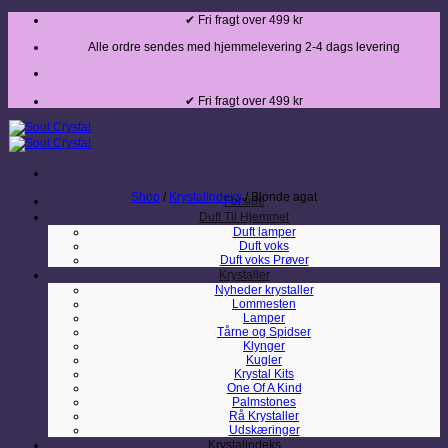
Fortsæt
✔ Fri fragt over 499 kr
til
indhold
Alle ordre sendes med hjemmelevering 2-4 dags levering
✔ Fri fragt over 499 kr
Shop
/
Krystalindeks
/
Blonde agat
Forside
Duft Til Hjemmet
Duft lamper
Duft voks
Duft voks Prøver
Krystaller
Nyheder krystaller
Lommesten
Lamper
Tårne og Spidser
Klynger
Kugler
Krystal Kits
One Of A Kind
Palmstones
Rå Krystaller
Udskæringer
Krystalindeks