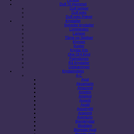
Duft Til Hjemmet
Duft lamper
Duft voks
Duft voks Prøver
Krystaller
Nyheder krystaller
Lommesten
Lamper
Tårne og Spidser
Klynger
Kugler
Krystal Kits
One Of A Kind
Palmstones
Rå Krystaller
Udskæringer
Krystalindeks
A-C
Agat
Akvamarin
Amazonit
Ametrin
Ametyst
Angelit
Apatit
Apophyllit
Aragonit
Aventurin
Bjergkrystal
Blodsten
Blomster Agat
Blonde agat