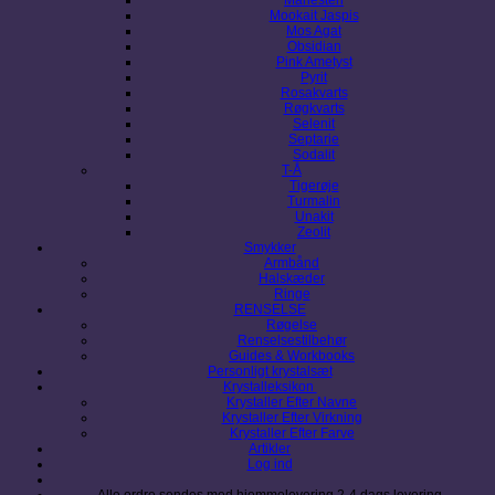
Mookait Jaspis
Mos Agat
Obsidian
Pink Ametyst
Pyrit
Rosakvarts
Røgkvarts
Selenit
Septarie
Sodalit
T-Å
Tigerøje
Turmalin
Unakit
Zeolit
Smykker
Armbånd
Halskæder
Ringe
RENSELSE
Røgelse
Renselsestilbehør
Guides & Workbooks
Personligt krystalsæt
Krystalleksikon
Krystaller Efter Navne
Krystaller Efter Virkning
Krystaller Efter Farve
Artikler
Log ind
Alle ordre sendes med hjemmelevering 2-4 dags levering