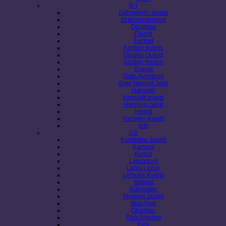
D-I
Dalmatiner Jaspis
Drømmeametyst
Dioptase
Fluorit
Fuchsit
Fantom Kvarts
Garden Quartz
Golden Healer
Granat
Grøn Aventurin
Grøn Nephrit Jade
Hæmatit
Hæmatit kvarts
Honning calcit
Howlit
Harlekin Kvarts
Iolit
J-S
Kambaba Jaspis
Karneol
Kunzit
Labradorit
Lapis Lazuli
Lemuria Kvarts
Malakit
Månesten
Mookait Jaspis
Mos Agat
Obsidian
Pink Ametyst
Pyrit