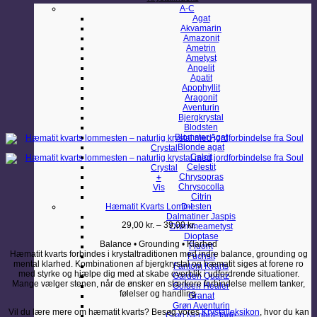
A-C
Agat
Akvamarin
Amazonit
Ametrin
Ametyst
Angelit
Apatit
Apophyllit
Aragonit
Aventurin
Bjergkrystal
Blodsten
Blomster Agat
Blonde agat
Calcit
Celestit
Chrysopras
+
Chrysocolla
Dette
Vis
Citrin
vare
Hæmatit Kvarts Lommesten
D-I
har
Dalmatiner Jaspis
flere
Prisinterval:
29,00
kr.
–
39,00
kr.
Drømmeametyst
varianter.
29,00 kr.
Dioptase
Mulighederne
Balance • Grounding • Klarhed
til
Fluorit
kan
Hæmatit kvarts forbindes i krystaltraditionen med indre balance, grounding og
39,00 kr.
Fuchsit
vælges
mental klarhed. Kombinationen af bjergkrystal og hæmatit siges at forene ro
Fantom Kvarts
på
med styrke og hjælpe dig med at skabe overblik i udfordrende situationer.
Garden Quartz
varesiden
Mange vælger stenen, når de ønsker en stærkere forbindelse mellem tanker,
Golden Healer
følelser og handling.
Granat
Grøn Aventurin
Vil du lære mere om hæmatit kvarts? Besøg vores
Krystalleksikon
, hvor du kan
Grøn Nephrit Jade