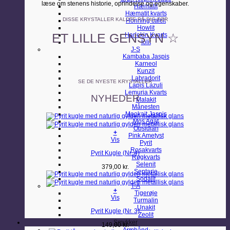
læse om stenens historie, oprindelse og egenskaber.
Hæmatit
Hæmatit kvarts
DISSE KRYSTALLER KALDTE PÅ DIG FØR
Honning calcit
Howlit
ET LILLE GENSYN ☆
Harlekin Kvarts
Iolit
J-S
Kambaba Jaspis
Karneol
Kunzit
Labradorit
SE DE NYESTE KRYSTALLER
Lapis Lazuli
Lemuria Kvarts
NYHEDER
Malakit
Månesten
Mookait Jaspis
Mos Agat
Obsidian
+
Pink Ametyst
Vis
Pyrit
Rosakvarts
Pyrit Kugle (Nr. 4)
Røgkvarts
Selenit
379,00
kr.
Septarie
Sodalit
T-Å
+
Tigerøje
Vis
Turmalin
Unakit
Pyrit Kugle (Nr. 3)
Zeolit
Smykker
149,00
kr.