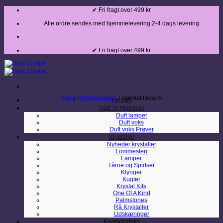
Fortsæt
✔ Fri fragt over 499 kr
til
indhold
Alle ordre sendes med hjemmelevering 2-4 dags levering
✔ Fri fragt over 499 kr
Shop
/
Krystalindeks
/
Hæmatit kvarts
Forside
Duft Til Hjemmet
Duft lamper
Duft voks
Duft voks Prøver
Krystaller
Nyheder krystaller
Lommesten
Lamper
Tårne og Spidser
Klynger
Kugler
Krystal Kits
One Of A Kind
Palmstones
Rå Krystaller
Udskæringer
Krystalindeks