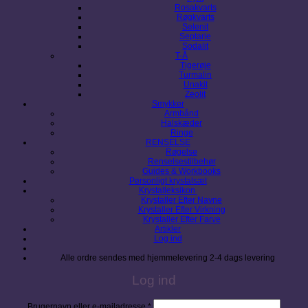
Rosakvarts
Røgkvarts
Selenit
Septarie
Sodalit
T-Å
Tigerøje
Turmalin
Unakit
Zeolit
Smykker
Armbånd
Halskæder
Ringe
RENSELSE
Røgelse
Renselsestilbehør
Guides & Workbooks
Personligt krystalsæt
Krystalleksikon
Krystaller Efter Navne
Krystaller Efter Virkning
Krystaller Efter Farve
Artikler
Log ind
Alle ordre sendes med hjemmelevering 2-4 dags levering
Log ind
Påkrævet
Brugernavn eller e-mailadresse
*