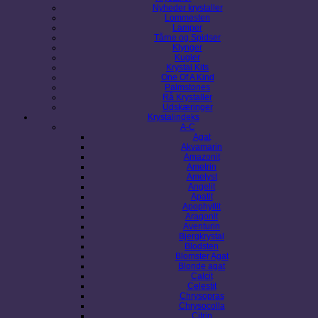
Nyheder krystaller
Lommesten
Lamper
Tårne og Spidser
Klynger
Kugler
Krystal Kits
One Of A Kind
Palmstones
Rå Krystaller
Udskæringer
Krystalindeks
A-C
Agat
Akvamarin
Amazonit
Ametrin
Ametyst
Angelit
Apatit
Apophyllit
Aragonit
Aventurin
Bjergkrystal
Blodsten
Blomster Agat
Blonde agat
Calcit
Celestit
Chrysopras
Chrysocolla
Citrin