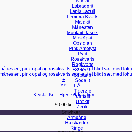
Kunzit
Labradorit
Lapis Lazuli
Lemuria Kvarts
Malakit
Månesten
Mookait Jaspis
Mos Agat
Obsidian
Pink Ametyst
Pyrit
Rosakvarts
Røgkvarts
Selenit
Septarie
+
Sodalit
Vis
T-Å
Tigerøje
Krystal Kit – Hjerte & Intuition
Turmalin
Unakit
59,00
kr.
Zeolit
Smykker
Armbånd
Halskæder
Ringe