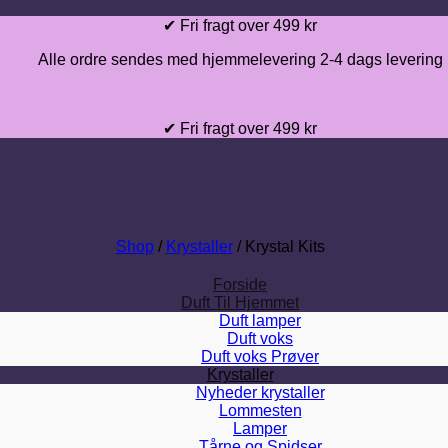
Fortsæt
✔ Fri fragt over 499 kr
til
Alle ordre sendes med hjemmelevering 2-4 dags levering
indhold
✔ Fri fragt over 499 kr
Shop
/
Krystaller
/
Krystal Kits
Forside
Duft Til Hjemmet
Duft lamper
Duft voks
Duft voks Prøver
Krystaller
Nyheder krystaller
Lommesten
Lamper
Tårne og Spidser