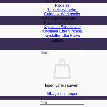
RENSELSE
Røgelse
Renselsestilbehør
Guides & Workbooks
Personligt krystalsæt
Krystalleksikon
Krystaller Efter Navne
Krystaller Efter Virkning
Krystaller Efter Farve
Artikler
Søg
efter:
Ingen varer i kurven.
Tilbage til shoppen
Søg
efter: