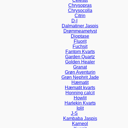
Celestit
Chrysopras
Chrysocolla
Citrin
D-I
Dalmatiner Jaspis
Drømmeametyst
Dioptase
Fluorit
Fuchsit
Fantom Kvarts
Garden Quartz
Golden Healer
Granat
Grøn Aventurin
Grøn Nephrit Jade
Hæmatit
Hæmatit kvarts
Honning calcit
Howlit
Harlekin Kvarts
Iolit
J-S
Kambaba Jaspis
Karneol