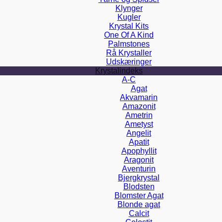
Klynger
Kugler
Krystal Kits
One Of A Kind
Palmstones
Rå Krystaller
Udskæringer
Krystalindeks
A-C
Agat
Akvamarin
Amazonit
Ametrin
Ametyst
Angelit
Apatit
Apophyllit
Aragonit
Aventurin
Bjergkrystal
Blodsten
Blomster Agat
Blonde agat
Calcit