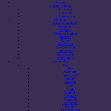
Forside
Duft Til Hjemmet
Duft lamper
Duft voks
Duft voks Prøver
Krystaller
Nyheder krystaller
Lommesten
Lamper
Tårne og Spidser
Klynger
Kugler
Krystal Kits
One Of A Kind
Palmstones
Rå Krystaller
Udskæringer
Krystalindeks
A-C
Agat
Akvamarin
Amazonit
Ametrin
Ametyst
Angelit
Apatit
Apophyllit
Aragonit
Aventurin
Bjergkrystal
Blodsten
Blomster Agat