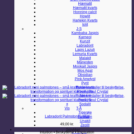
Hæmatit
Hæmatit kvarts
Honning calcit
Howlit
Harlekin Kvarts
Iolit
J-S
Kambaba Jaspis
Karneol
Kunzit
Labradorit
Lapis Lazuli
Lemuria Kvarts
Malakit
Månesten
Mookait Jaspis
Mos Agat
Obsidian
Pink Ametyst
Pyrit
Rosakvarts
Røgkvarts
Selenit
Septarie
+
Sodalit
Vis
T-Å
Tigerøje
Labradorit Palmstones Mini
Turmalin
Unakit
49,00
kr.
Zeolit
Smykker
Intuition • Beskyttelse • Inspiration