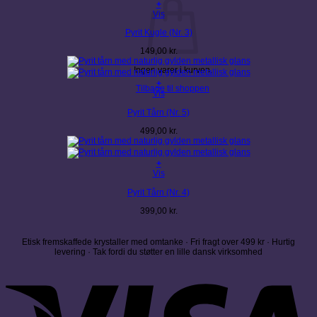
+
Vis
Pyrit Kugle (Nr. 3)
149,00
kr.
Ingen varer i kurven.
+
Tilbage til shoppen
Vis
Pyrit Tårn (Nr. 5)
499,00
kr.
+
Vis
Pyrit Tårn (Nr. 4)
399,00
kr.
Etisk fremskaffede krystaller med omtanke · Fri fragt over 499 kr · Hurtig
levering · Tak fordi du støtter en lille dansk virksomhed
V