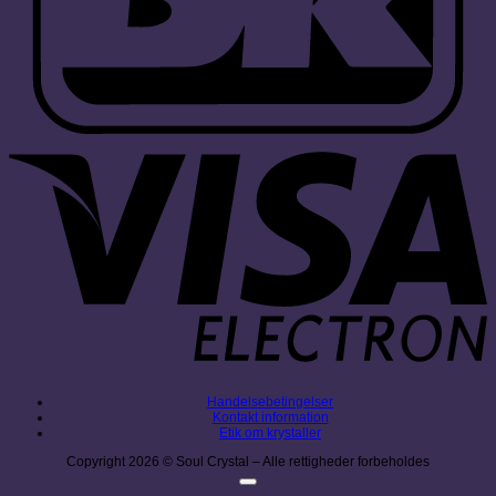
V
E
Handelsebetingelser
Kontakt information
Etik om krystaller
Copyright 2026 © Soul Crystal – Alle rettigheder forbeholdes