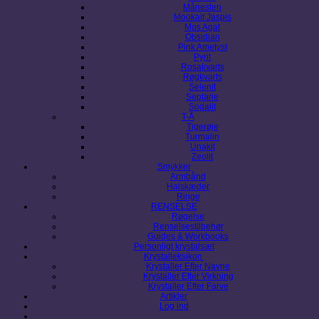
Månesten
Mookait Jaspis
Mos Agat
Obsidian
Pink Ametyst
Pyrit
Rosakvarts
Røgkvarts
Selenit
Septarie
Sodalit
T-Å
Tigerøje
Turmalin
Unakit
Zeolit
Smykker
Armbånd
Halskæder
Ringe
RENSELSE
Røgelse
Renselsestilbehør
Guides & Workbooks
Personligt krystalsæt
Krystalleksikon
Krystaller Efter Navne
Krystaller Efter Virkning
Krystaller Efter Farve
Artikler
Log ind