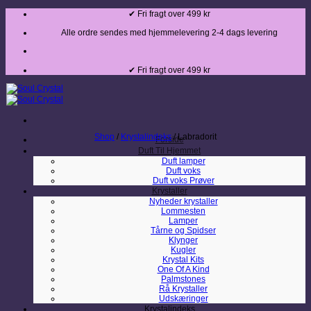
Fortsæt
✔ Fri fragt over 499 kr
til
indhold
Alle ordre sendes med hjemmelevering 2-4 dags levering
✔ Fri fragt over 499 kr
Shop
/
Krystalindeks
/
Labradorit
Forside
Duft Til Hjemmet
Duft lamper
Duft voks
Duft voks Prøver
Krystaller
Nyheder krystaller
Lommesten
Lamper
Tårne og Spidser
Klynger
Kugler
Krystal Kits
One Of A Kind
Palmstones
Rå Krystaller
Udskæringer
Krystalindeks