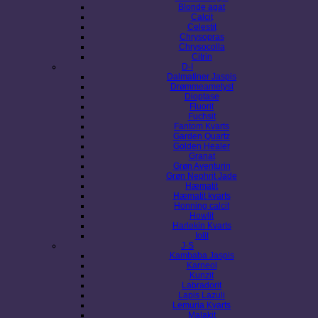
Blonde agat
Calcit
Celestit
Chrysopras
Chrysocolla
Citrin
D-I
Dalmatiner Jaspis
Drømmeametyst
Dioptase
Fluorit
Fuchsit
Fantom Kvarts
Garden Quartz
Golden Healer
Granat
Grøn Aventurin
Grøn Nephrit Jade
Hæmatit
Hæmatit kvarts
Honning calcit
Howlit
Harlekin Kvarts
Iolit
J-S
Kambaba Jaspis
Karneol
Kunzit
Labradorit
Lapis Lazuli
Lemuria Kvarts
Malakit