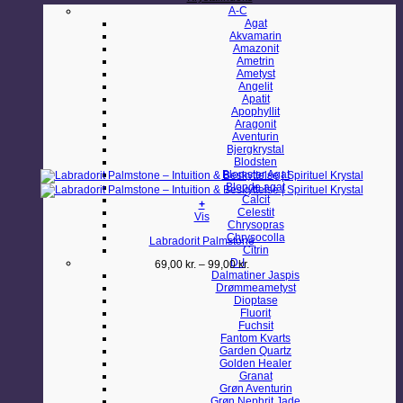
A-C
Agat
Akvamarin
Amazonit
Ametrin
Ametyst
Angelit
Apatit
Apophyllit
Aragonit
Aventurin
Bjergkrystal
Blodsten
Blomster Agat
Blonde agat
Calcit
+
Celestit
Dette
Vis
Chrysopras
vare
Chrysocolla
Labradorit Palmstone
har
Citrin
flere
D-I
Prisinterval:
69,00
kr.
–
99,00
kr.
varianter.
Dalmatiner Jaspis
69,00 kr.
Mulighederne
Drømmeametyst
til
kan
Dioptase
99,00 kr.
vælges
Fluorit
på
Fuchsit
varesiden
Fantom Kvarts
Garden Quartz
Golden Healer
Granat
Grøn Aventurin
Grøn Nephrit Jade