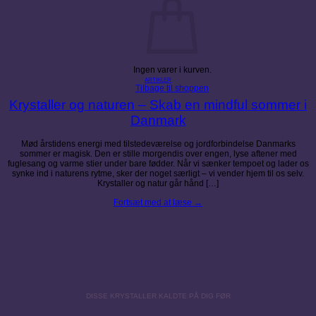
Ingen varer i kurven.
ARTIKLER
Tilbage til shoppen
Krystaller og naturen – Skab en mindful sommer i
Danmark
Mød årstidens energi med tilstedeværelse og jordforbindelse Danmarks
sommer er magisk. Den er stille morgendis over engen, lyse aftener med
fuglesang og varme stier under bare fødder. Når vi sænker tempoet og lader os
synke ind i naturens rytme, sker der noget særligt – vi vender hjem til os selv.
Krystaller og natur går hånd […]
Fortsæt med at læse
→
DISSE KRYSTALLER KALDTE PÅ DIG FØR