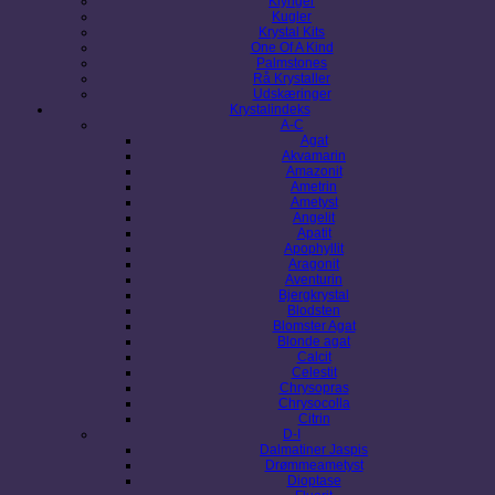
Klynger
Kugler
Krystal Kits
One Of A Kind
Palmstones
Rå Krystaller
Udskæringer
Krystalindeks
A-C
Agat
Akvamarin
Amazonit
Ametrin
Ametyst
Angelit
Apatit
Apophyllit
Aragonit
Aventurin
Bjergkrystal
Blodsten
Blomster Agat
Blonde agat
Calcit
Celestit
Chrysopras
Chrysocolla
Citrin
D-I
Dalmatiner Jaspis
Drømmeametyst
Dioptase