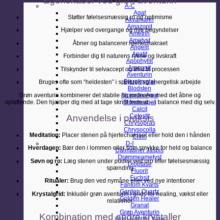
Egenskaber ved grøn aventurin
A-C
Agat
Støtter følelsesmæssig ro og optimisme
Akvamarin
Amazonit
Hjælper ved overgange og nye begyndelser
Ametrin
Ametyst
Åbner og balancerer hjertechakraet
Angelit
Apatit
Forbinder dig til naturens rytme og livskraft
Apophyllit
Aragonit
Tilskynder til selvaccept og tillid til processen
Aventurin
Bjergkrystal
Bruges ofte som “heldesten” i spirituelt og energetisk arbejde
Blodsten
Grøn aventurin kombinerer det stabile og jordnære med det åbne og
Blomster Agat
opløftende. Den hjælper dig med at tage skridt fremad – i balance med dig selv.
Blonde agat
Calcit
Celestit
Anvendelse i praksis
Chrysopras
Chrysocolla
Meditation:
Placer stenen på hjertechakraet eller hold den i hånden
Citrin
D-I
Hverdagen:
Bær den i lommen eller som smykke for held og balance
Dalmatiner Jaspis
Drømmeametyst
Søvn og ro:
Læg stenen under puden ved uro eller følelsesmæssig
Dioptase
spænding
Fluorit
Fuchsit
Ritualer:
Brug den ved nymåne eller ved nye intentioner
Fantom Kvarts
Garden Quartz
Krystalgrid:
Inkludér grøn aventurin i grids for healing, vækst eller
Golden Healer
relationer
Granat
Grøn Aventurin
Kombination med andre krystaller
Grøn Nephrit Jade