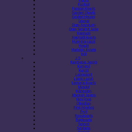
Fluorit
Fuchsit
Fantom Kvarts
Garden Quartz
Golden Healer
Granat
Grøn Aventurin
Grøn Nephrit Jade
Hæmatit
Hæmatit kvarts
Honning calcit
Howlit
Harlekin Kvarts
Iolit
J-S
Kambaba Jaspis
Karneol
Kunzit
Labradorit
Lapis Lazuli
Lemuria Kvarts
Malakit
Månesten
Mookait Jaspis
Mos Agat
Obsidian
Pink Ametyst
Pyrit
Rosakvarts
Røgkvarts
Selenit
Septarie