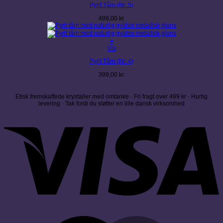
Pyrit Tårn (Nr. 5)
499,00
kr.
+
Vis
Pyrit Tårn (Nr. 4)
399,00
kr.
Etisk fremskaffede krystaller med omtanke · Fri fragt over 499 kr · Hurtig
levering · Tak fordi du støtter en lille dansk virksomhed
V
M