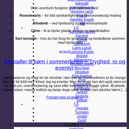
Hæmatit
Hæmatit kvarts
Grøn aventurin fungerer godt sammen med:
Honning calcit
Rosenkvarts
– for blid selvkærlighed og følelsesmæssig healing
Howlit
Harlekin Kvarts
Rhodonit
– ved hjertesorg og tilgivelsesarbejde
Iolit
J-S
Citrin
– til at styrke glæde, energi og manifestation
Kambaba Jaspis
Karneol
Sort turmalin
– hvis du har brug for grounding og beskyttelse sammen
Kunzit
med hjertestøtte
Labradorit
Lapis Lazuli
Lemuria Kvarts
ARTIKLER
Malakit
Månesten
Krystaller til børn i sommerferien – Tryghed, ro og
Mookait Jaspis
eventyr
Mos Agat
Obsidian
Pink Ametyst
Skab balance og magi for de mindste i den lyse tid Sommerferien er for mange
Pyrit
børn en tid fyldt med frihed, leg og eventyr. Men for nogle kan det også være en
Rosakvarts
tid med uro, overstimulering og savn efter hverdagens trygge rytme. Ændrede
Røgkvarts
rutiner, rejser, mange indtryk og lange dage uden struktur kan påvirke børns […]
Selenit
Septarie
Fortsæt med at læse
→
Sodalit
T-Å
Tigerøje
Turmalin
Unakit
Zeolit
Smykker