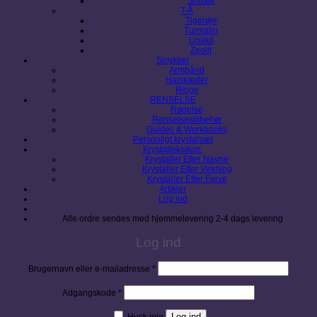
Sodalit
T-Å
Tigerøje
Turmalin
Unakit
Zeolit
Smykker
Armbånd
Halskæder
Ringe
RENSELSE
Røgelse
Renselsestilbehør
Guides & Workbooks
Personligt krystalsæt
Krystalleksikon
Krystaller Efter Navne
Krystaller Efter Virkning
Krystaller Efter Farve
Artikler
Log ind
Alle ordre sendes med hjemmelevering 2-4 dags levering
Log ind
Påkrævet
Brugernavn eller e-mailadresse
*
Påkrævet
Adgangskode
*
Log ind