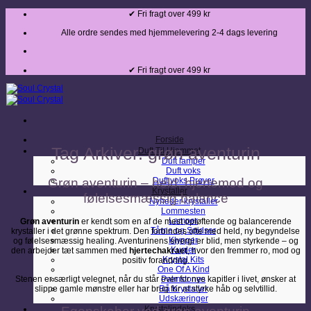
Fortsæt
✔ Fri fragt over 499 kr
til
indhold
Alle ordre sendes med hjemmelevering 2-4 dags levering
✔ Fri fragt over 499 kr
Forside
Tag Arkiver:
grøn aventurin
Duft Til Hjemmet
Duft lamper
Duft voks
Grøn aventurin – held, hjertemod og
Duft voks Prøver
Krystaller
følelsesmæssig balance
Nyheder krystaller
Lommesten
Lamper
Grøn aventurin
er kendt som en af de mest opløftende og balancerende
Tårne og Spidser
krystaller i det grønne spektrum. Den forbindes ofte med held, ny begyndelse
Klynger
og følelsesmæssig healing. Aventurinens energi er blid, men styrkende – og
Kugler
den arbejder tæt sammen med
hjertechakraet
, hvor den fremmer ro, mod og
Krystal Kits
positiv forandring.
One Of A Kind
Stenen er særligt velegnet, når du står over for nye kapitler i livet, ønsker at
Palmstones
slippe gamle mønstre eller har brug for at styrke håb og selvtillid.
Rå Krystaller
Udskæringer
Krystalindeks