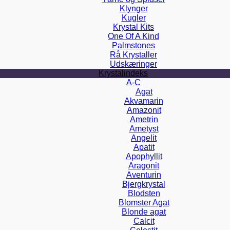
Klynger
Kugler
Krystal Kits
One Of A Kind
Palmstones
Rå Krystaller
Udskæringer
Krystalindeks
A-C
Agat
Akvamarin
Amazonit
Ametrin
Ametyst
Angelit
Apatit
Apophyllit
Aragonit
Aventurin
Bjergkrystal
Blodsten
Blomster Agat
Blonde agat
Calcit