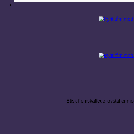
Etisk fremskaffede krystaller med