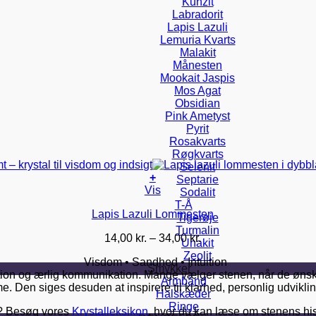
Kunzit
Labradorit
Lapis Lazuli
Lemuria Kvarts
Malakit
Månesten
Mookait Jaspis
Mos Agat
Obsidian
Pink Ametyst
Pyrit
Rosakvarts
Røgkvarts
Selenit
+
Septarie
Dette
Vis
Sodalit
vare
T-Å
Lapis Lazuli Lommesten
har
Tigerøje
flere
Turmalin
Prisinterval:
14,00
kr.
–
34,00
kr.
varianter.
Unakit
14,00 kr.
Mulighederne
Zeolit
Visdom • Sandhed • Intuition
til
kan
Smykker
ition og ærlig kommunikation. Mange vælger stenen, når de ønsker
34,00 kr.
vælges
Armbånd
. Den siges desuden at inspirere til klarhed, personlig udvikling 
på
Halskæder
varesiden
Ringe
i? Besøg vores
Krystalleksikon
, hvor du kan læse om stenens his