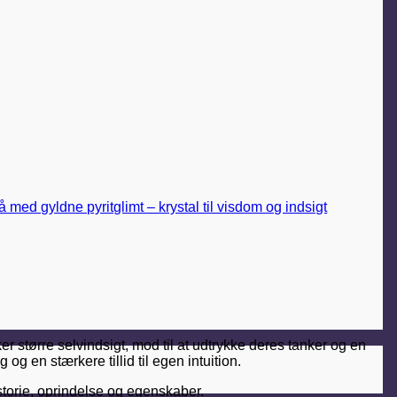
 større selvindsigt, mod til at udtrykke deres tanker og en
og en stærkere tillid til egen intuition.
torie, oprindelse og egenskaber.