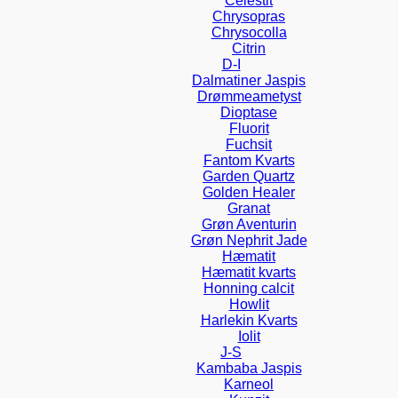
Celestit
Chrysopras
Chrysocolla
Citrin
D-I
Dalmatiner Jaspis
Drømmeametyst
Dioptase
Fluorit
Fuchsit
Fantom Kvarts
Garden Quartz
Golden Healer
Granat
Grøn Aventurin
Grøn Nephrit Jade
Hæmatit
Hæmatit kvarts
Honning calcit
Howlit
Harlekin Kvarts
Iolit
J-S
Kambaba Jaspis
Karneol