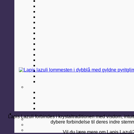
Lapis Lazuli forbindes i krystaltraditionen med visdom, intu
dybere forbindelse til deres indre stemme
Vil du lære mere om Lapis Lazul