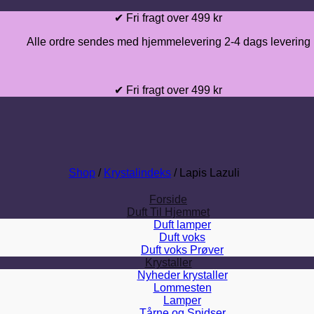
Fortsæt
✔ Fri fragt over 499 kr
til
Alle ordre sendes med hjemmelevering 2-4 dags levering
indhold
✔ Fri fragt over 499 kr
Shop
/
Krystalindeks
/
Lapis Lazuli
Forside
Duft Til Hjemmet
Duft lamper
Duft voks
Duft voks Prøver
Krystaller
Nyheder krystaller
Lommesten
Lamper
Tårne og Spidser