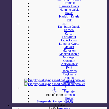
Hæmatit
Hæmatit kvarts
Honning calcit
Howlit
Harlekin Kvarts
Iolit
J-S
Kambaba Jaspis
Karneol
Kunzit
Labradorit
Lapis Lazuli
Lemuria Kvarts
Malakit
Månesten
Mookait Jaspis
Mos Agat
Obsidian
Pink Ametyst
Pyrit
Rosakvarts
Røgkvarts
Selenit
Septarie
Sodalit
+
T-Å
Vis
Tigerøje
Ikke på lager
Turmalin
Unakit
Bjergkrystal klynge (Nr. 21)
Zeolit
Smykker
89,00
kr.