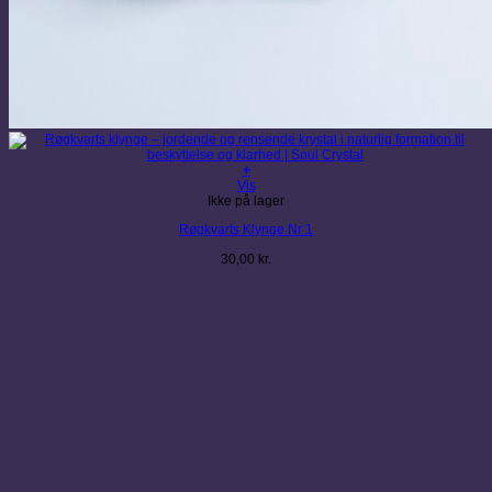
+
Vis
Ikke på lager
Røgkvarts Klynge Nr 1
30,00
kr.