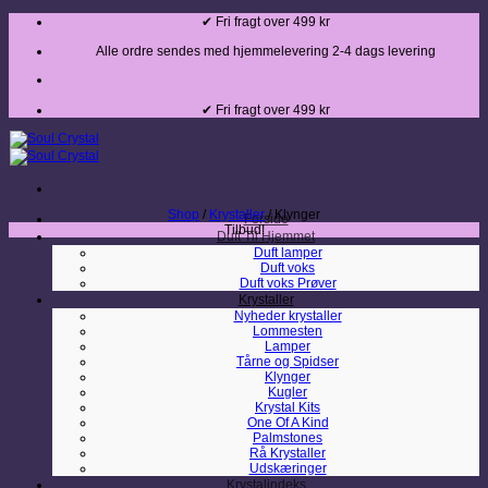
Fortsæt
✔ Fri fragt over 499 kr
til
indhold
Alle ordre sendes med hjemmelevering 2-4 dags levering
✔ Fri fragt over 499 kr
Shop
/
Krystaller
/
Klynger
Forside
Tilbud!
Duft Til Hjemmet
Duft lamper
Duft voks
Duft voks Prøver
Krystaller
Nyheder krystaller
Lommesten
Lamper
Tårne og Spidser
Klynger
Kugler
Krystal Kits
One Of A Kind
Palmstones
Rå Krystaller
Udskæringer
Krystalindeks