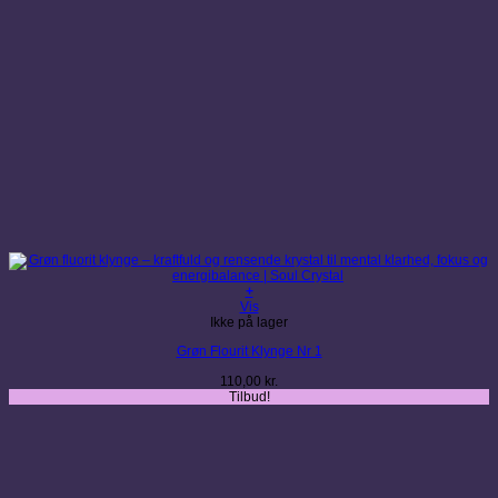
+
Vis
Ikke på lager
Grøn Flourit Klynge Nr 1
110,00
kr.
Tilbud!