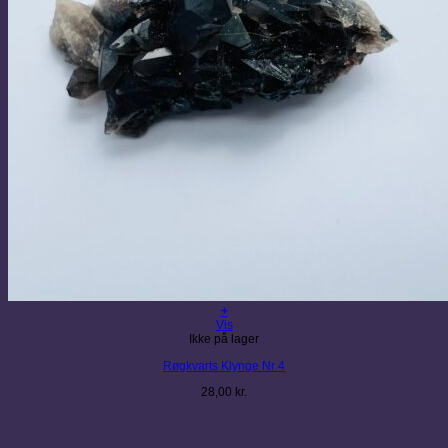
+
Vis
Ikke på lager
Røgkvarts Klynge Nr 4
28,00
kr.