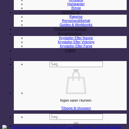
Armbånd
Halskæder
Ringe
RENSELSE
Røgelse
Renselsestilbehør
Guides & Workbooks
Personligt krystalsæt
Krystalleksikon
Krystaller Efter Navne
Krystaller Efter Virkning
Krystaller Efter Farve
Artikler
Søg
efter:
Ingen varer i kurven.
Tilbage til shoppen
Søg
efter:
Kurv