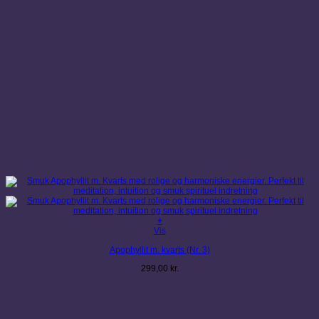
+
Vis
Apophyllit m. kvarts (Nr. 3)
299,00
kr.