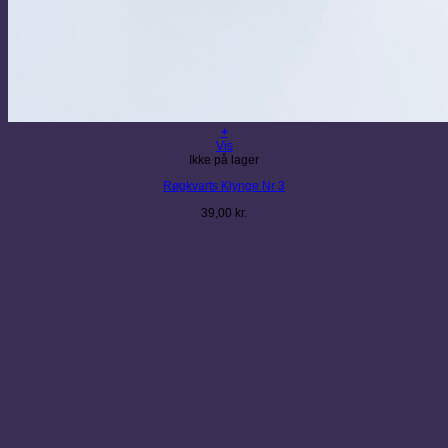
+
Vis
Ikke på lager
Røgkvarts Klynge Nr 3
39,00
kr.