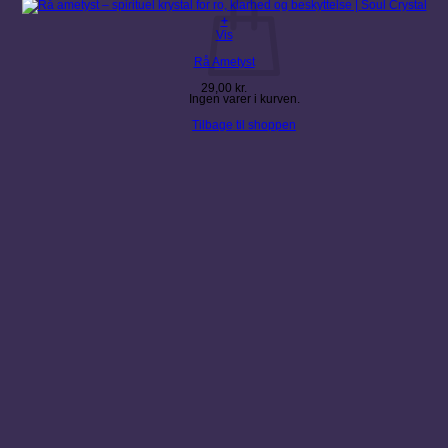
+
Dette
Vis
vare
Rå Ametyst
har
flere
29,00
kr.
varianter.
Ingen varer i kurven.
Mulighederne
kan
Tilbage til shoppen
vælges
på
varesiden