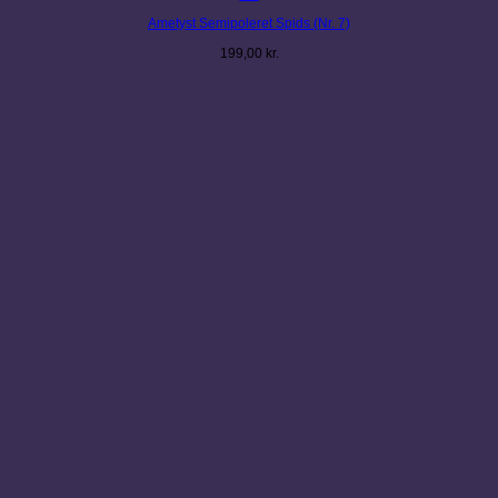
Ametyst Semipoleret Spids (Nr. 7)
199,00
kr.