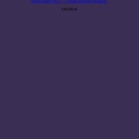
Spirit Quartz (Nr.1 ) – Unika med lilla nuancer
249,00
kr.