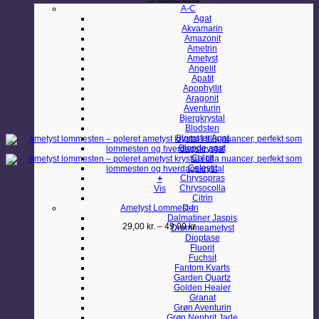
A-C
Agat
Akvamarin
Amazonit
Ametrin
Ametyst
Angelit
Apatit
Apophyllit
Aragonit
Aventurin
Bjergkrystal
Blodsten
Blomster Agat
Blonde agat
Calcit
Celestit
Chrysopras
+
Chrysocolla
Dette
Vis
Citrin
vare
Ametyst Lommesten
D-I
har
Dalmatiner Jaspis
flere
Prisinterval:
29,00
kr.
–
49,00
kr.
Drømmeametyst
varianter.
29,00 kr.
Dioptase
Mulighederne
til
Fluorit
kan
49,00 kr.
Fuchsit
vælges
Fantom Kvarts
på
Garden Quartz
varesiden
Golden Healer
Granat
Grøn Aventurin
Grøn Nephrit Jade