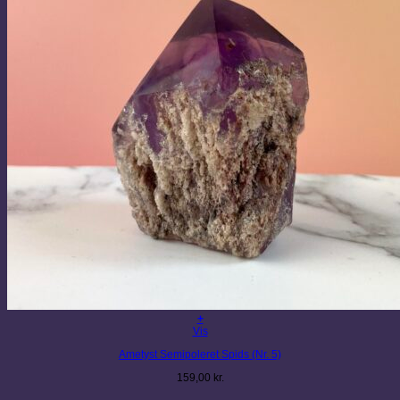
+
Vis
Ametyst Semipoleret Spids (Nr. 5)
159,00
kr.