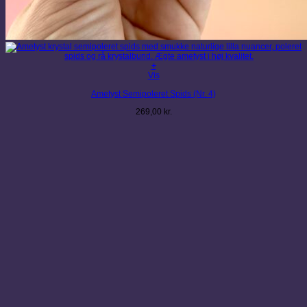
+
Vis
Ametyst Semipoleret Spids (Nr. 4)
269,00
kr.