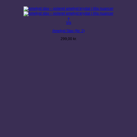
+
Vis
Ametyst Stav (Nr. 2)
299,00
kr.