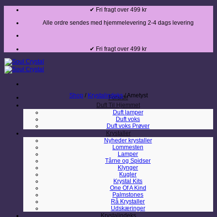
Fortsæt
✔ Fri fragt over 499 kr
til
indhold
Alle ordre sendes med hjemmelevering 2-4 dags levering
✔ Fri fragt over 499 kr
Shop
/
Krystalindeks
/
Ametyst
Forside
Duft Til Hjemmet
Duft lamper
Duft voks
Duft voks Prøver
Krystaller
Nyheder krystaller
Lommesten
Lamper
Tårne og Spidser
Klynger
Kugler
Krystal Kits
One Of A Kind
Palmstones
Rå Krystaller
Udskæringer
Krystalindeks