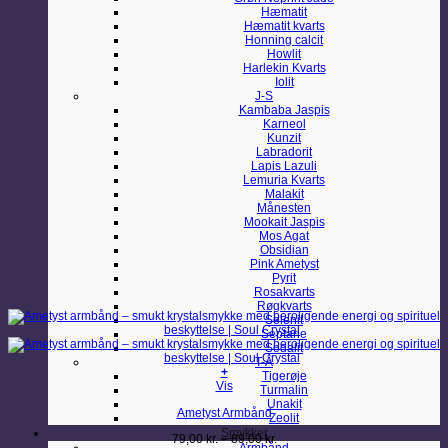
Hæmatit
Hæmatit kvarts
Honning calcit
Howlit
Harlekin Kvarts
Iolit
J-S
Kambaba Jaspis
Karneol
Kunzit
Labradorit
Lapis Lazuli
Lemuria Kvarts
Malakit
Månesten
Mookait Jaspis
Mos Agat
Obsidian
Pink Ametyst
Pyrit
Rosakvarts
Røgkvarts
Selenit
Septarie
Sodalit
T-Å
+
Tigerøje
Dette
Vis
Turmalin
vare
Unakit
Ametyst Armbånd
har
Zeolit
flere
Smykker
Prisinterval:
79,00
kr.
–
89,00
kr.
varianter.