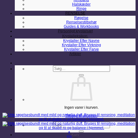
Armbånd
Halskæder
Ringe
RENSELSE
Røgelse
Renselsestilbehør
Guides & Workbooks
Personligt krystalsæt
Krystalleksikon
Krystaller Efter Navne
Krystaller Efter Virkning
Krystaller Efter Farve
Artikler
Søg
efter:
Ingen varer i kurven.
Tilbage til shoppen
Søg
efter:
+
Kurv
Vis