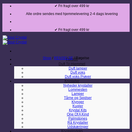
Fortsæt
✔ Fri fragt over 499 kr
til
indhold
Alle ordre sendes med hjemmelevering 2-4 dags levering
✔ Fri fragt over 499 kr
Shop
/
RENSELSE
/
Røgelse
Forside
Duft Til Hjemmet
Duft lamper
Duft voks
Duft voks Prøver
Krystaller
Nyheder krystaller
Lommesten
Lamper
Tårne og Spidser
Klynger
Kugler
Krystal Kits
One Of A Kind
Palmstones
Rå Krystaller
Udskæringer
Krystalindeks