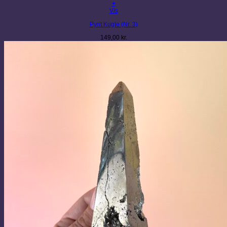
+
Vis
Pyrit Kugle (Nr. 3)
149,00
kr.