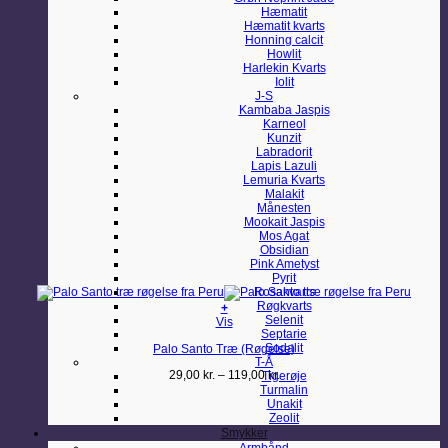
Hæmatit
Hæmatit kvarts
Honning calcit
Howlit
Harlekin Kvarts
Iolit
J-S
Kambaba Jaspis
Karneol
Kunzit
Labradorit
Lapis Lazuli
Lemuria Kvarts
Malakit
Månesten
Mookait Jaspis
Mos Agat
Obsidian
Pink Ametyst
Pyrit
Rosakvarts
Røgkvarts
+
Selenit
Dette
Vis
Septarie
vare
Sodalit
Palo Santo Træ (Røgelse)
har
T-Å
flere
Prisinterval:
29,00
kr.
–
119,00
kr.
Tigerøje
varianter.
29,00 kr.
Turmalin
Mulighederne
til
Unakit
kan
119,00 kr.
Zeolit
vælges
på
Smykker
varesiden