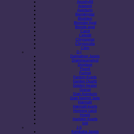
Apophyllit
Aragonit
Aventurin
Bjergkrystal
Blodsten
Blomster Agat
Blonde agat
Calcit
Celestit
Chrysopras
Chrysocolla
Citrin
D-I
Dalmatiner Jaspis
Drømmeametyst
Dioptase
Fluorit
Fuchsit
Fantom Kvarts
Garden Quartz
Golden Healer
Granat
Grøn Aventurin
Grøn Nephrit Jade
Hæmatit
Hæmatit kvarts
Honning calcit
Howlit
Harlekin Kvarts
Iolit
J-S
Kambaba Jaspis