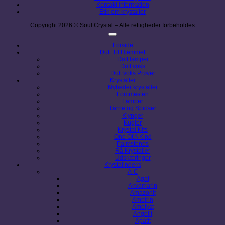
Kontakt information
Etik om krystaller
Copyright 2026 © Soul Crystal – Alle rettigheder forbeholdes
Forside
Duft Til Hjemmet
Duft lamper
Duft voks
Duft voks Prøver
Krystaller
Nyheder krystaller
Lommesten
Lamper
Tårne og Spidser
Klynger
Kugler
Krystal Kits
One Of A Kind
Palmstones
Rå Krystaller
Udskæringer
Krystalindeks
A-C
Agat
Akvamarin
Amazonit
Ametrin
Ametyst
Angelit
Apatit