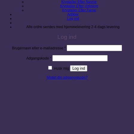
Krystaller Efter Navne
Krystaller Efter Virkning
Krystaller Efter Farve
Artikler
Log ind
Alle ordre sendes med hjemmelevering 2-4 dags levering
Log ind
Påkrævet
Brugernavn eller e-mailadresse
*
Påkrævet
Adgangskode
*
Log ind
Husk mig
Mistet din adgangskode?