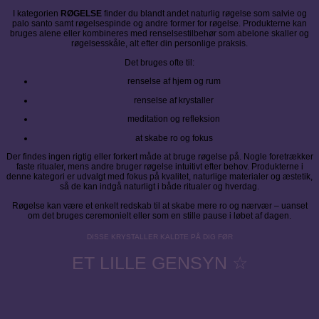
I kategorien
RØGELSE
finder du blandt andet naturlig røgelse som salvie og
palo santo samt røgelsespinde og andre former for røgelse. Produkterne kan
bruges alene eller kombineres med renselsestilbehør som abelone skaller og
røgelsesskåle, alt efter din personlige praksis.
Det bruges ofte til:
renselse af hjem og rum
renselse af krystaller
meditation og refleksion
at skabe ro og fokus
Der findes ingen rigtig eller forkert måde at bruge røgelse på. Nogle foretrækker
faste ritualer, mens andre bruger røgelse intuitivt efter behov. Produkterne i
denne kategori er udvalgt med fokus på kvalitet, naturlige materialer og æstetik,
så de kan indgå naturligt i både ritualer og hverdag.
Røgelse kan være et enkelt redskab til at skabe mere ro og nærvær – uanset
om det bruges ceremonielt eller som en stille pause i løbet af dagen.
DISSE KRYSTALLER KALDTE PÅ DIG FØR
ET LILLE GENSYN ☆