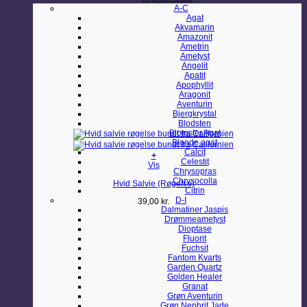
A-C
Agat
Akvamarin
Amazonit
Ametrin
Ametyst
Angelit
Apatit
Apophyllit
Aragonit
Aventurin
Bjergkrystal
Blodsten
Blomster Agat
Blonde agat
Calcit
+
Celestit
Vis
Chrysopras
Chrysocolla
Hvid Salvie (Røgelse)
Citrin
D-I
39,00
kr.
Dalmatiner Jaspis
Drømmeametyst
Dioptase
Fluorit
Fuchsit
Fantom Kvarts
Garden Quartz
Golden Healer
Granat
Grøn Aventurin
Grøn Nephrit Jade