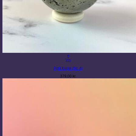
+
Vis
Pyrit Kugle (Nr. 4)
379,00
kr.