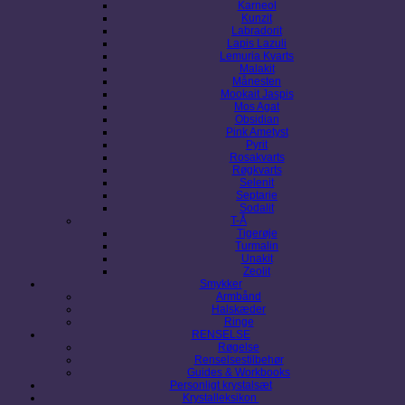
Karneol
Kunzit
Labradorit
Lapis Lazuli
Lemuria Kvarts
Malakit
Månesten
Mookait Jaspis
Mos Agat
Obsidian
Pink Ametyst
Pyrit
Rosakvarts
Røgkvarts
Selenit
Septarie
Sodalit
T-Å
Tigerøje
Turmalin
Unakit
Zeolit
Smykker
Armbånd
Halskæder
Ringe
RENSELSE
Røgelse
Renselsestilbehør
Guides & Workbooks
Personligt krystalsæt
Krystalleksikon