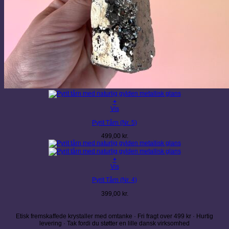
+
Vis
Pyrit Tårn (Nr. 5)
499,00
kr.
+
Vis
Pyrit Tårn (Nr. 4)
399,00
kr.
Etisk fremskaffede krystaller med omtanke · Fri fragt over 499 kr · Hurtig
levering · Tak fordi du støtter en lille dansk virksomhed