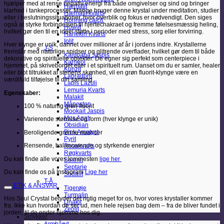
hjælper med at rense negativ energi fra både omgivelser og sind og bringer
Hæmatit
klarhed i tankeprocesser. Mange bruger denne krystal under meditation, studier
Hæmatit kvarts
eller i beslutningssituationer, hvor overblik og fokus er nødvendigt. Den siges
Honning calcit
også at styrke forbindelsen til hjertechakraet og fremme følelsesmæssig heling,
Howlit
hvilket gør den til en ideel støtte i perioder med stress, sorg eller forvirring.
Harlekin Kvarts
Iolit
Hver klynge er unik, dannet over millioner af år i jordens indre. Krystallerne
J-S
fremstår med naturlige spidser og glitrende overflader, hvilket gør dem til både
Kambaba Jaspis
dekorative og spirituelle objekter. De egner sig perfekt som centerpiece i
Karneol
hjemmet, på skrivebordet eller i et spirituelt rum. Uanset om du er samler, healer
Kunzit
eller blot tiltrukket af stenens skønhed, vil en grøn fluorit-klynge være en
Labradorit
værdifuld tilføjelse til din samling.
Lapis Lazuli
Lemuria Kvarts
Egenskaber:
Malakit
Månesten
100 % naturlig grøn fluorit
Mookait Jaspis
Mos Agat
Varierende størrelse og form (hver klynge er unik)
Obsidian
Pink Ametyst
Beroligende grønne nuancer
Pyrit
Rensende, balancerende og styrkende energier
Rosakvarts
Røgkvarts
Du kan finde alle vores lommesten
lige her
Selenit
Septarie
Du kan finde os på Instagram
Lige her
Sodalit
T-Å
ETIK & ANSVAR
Tigerøje
Turmalin
Hos Soul Crystal betyder det rigtig meget for os, hvor vores krystaller kommer
Unakit
fra. Ikke kun hvordan de ser ud, men hele rejsen bag dem – fra de bliver fundet i
Zeolit
jorden, til de ender hjemme hos dig.
Smykker