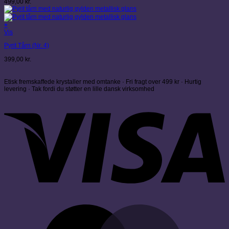
499,00
kr.
+
Vis
Pyrit Tårn (Nr. 4)
399,00
kr.
Etisk fremskaffede krystaller med omtanke · Fri fragt over 499 kr · Hurtig
levering · Tak fordi du støtter en lille dansk virksomhed
V
M