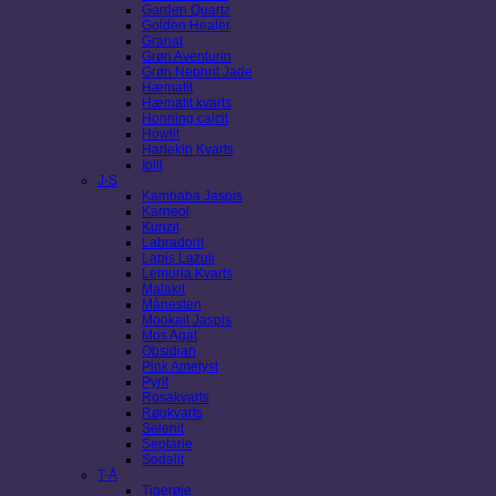
Garden Quartz
Golden Healer
Granat
Grøn Aventurin
Grøn Nephrit Jade
Hæmatit
Hæmatit kvarts
Honning calcit
Howlit
Harlekin Kvarts
Iolit
J-S
Kambaba Jaspis
Karneol
Kunzit
Labradorit
Lapis Lazuli
Lemuria Kvarts
Malakit
Månesten
Mookait Jaspis
Mos Agat
Obsidian
Pink Ametyst
Pyrit
Rosakvarts
Røgkvarts
Selenit
Septarie
Sodalit
T-Å
Tigerøje