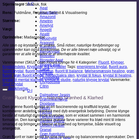
A-C
Stjernetegn:
Stenbuk, fisk
Agat
Akvamarin
Rens:
Fuldmåne, Røgelse, Selenit & Visualisering
Amazonit
Størrelse:
Ametrin
Ametyst
Vægt:
Angelit
Apatit
Oprindelse:
Madagascar
Apophyllit
Aragonit
Alle sten og krystaller er unikke. Små ridser, naturlige fordybninger og
Aventurin
ujævnheder kan også forekomme. De er alle blevet nøje udvalgt, og vi
Bjergkrystal
garanterer at alle krystaller er af allerhøjeste kvalitet.
Blodsten
Blomster Agat
Varenummer (SKU):
Grøn Flourit Klynge Nr 4
Kategorier:
Fluorit
,
Klynger
,
Blonde agat
Krystalindeks
,
Krystaller
,
Rå Krystaller
Tags:
energirens krystal
,
fluorit aura
,
Calcit
fluorit krystal
,
fluorit meditation
,
fluorit til balance
,
følelsesmæssig healing
,
grøn
Celestit
fluorit
,
grøn fluorit klynge
,
hjertechakra sten
,
krystal til fokus
,
krystal til healing
,
Chrysopras
krystal til mental klarhed
,
krystal til studie
,
naturlig klynge krystal
Varemærke:
Chrysocolla
Soul Crystal
Citrin
Beskrivelse
D-I
Dalmatiner Jaspis
Grøn Fluorit Klynge – Naturlig Skønhed & Klarhed
Drømmeametyst
Dioptase
Den grønne fluorit-klynge er en fascinerende og kraftfuld krystal, der
Fluorit
kombinerer æstetisk skønhed med dyb energetisk betydning. Denne klynge
Fuchsit
består af naturligt dannede krystaller, som er vokset sammen i en harmonisk
Fantom Kvarts
formation. Den karakteristiske grønne farve varierer fra blød mint til intens
Garden Quartz
smaragd og bringer en følelse af friskhed og fornyelse, både visuelt og
Golden Healer
energetisk.
Granat
Grøn Aventurin
Grøn fluorit er især kendt for sine rensende og balancerende egenskaber. Den
Grøn Nephrit Jade