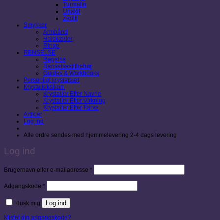
Turmalin
Unakit
Zeolit
Smykker
Armbånd
Halskæder
Ringe
RENSELSE
Røgelse
Renselsestilbehør
Guides & Workbooks
Personligt krystalsæt
Krystalleksikon
Krystaller Efter Navne
Krystaller Efter Virkning
Krystaller Efter Farve
Artikler
Log ind
Alle ordre sendes med hjemmelevering 2-4 dags levering
Log ind
Påkrævet
Brugernavn eller e-mailadresse
*
Påkrævet
Adgangskode
*
Log ind
Husk mig
Mistet din adgangskode?