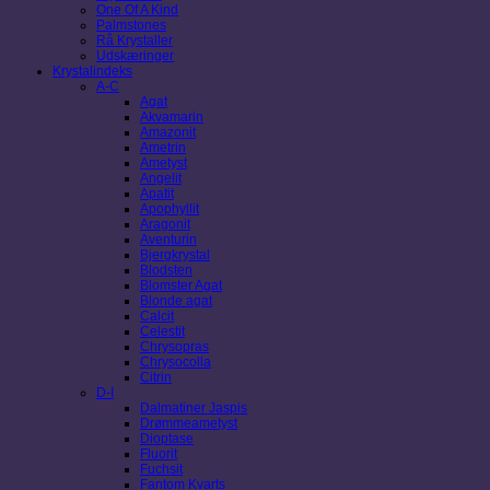
One Of A Kind
Palmstones
Rå Krystaller
Udskæringer
Krystalindeks
A-C
Agat
Akvamarin
Amazonit
Ametrin
Ametyst
Angelit
Apatit
Apophyllit
Aragonit
Aventurin
Bjergkrystal
Blodsten
Blomster Agat
Blonde agat
Calcit
Celestit
Chrysopras
Chrysocolla
Citrin
D-I
Dalmatiner Jaspis
Drømmeametyst
Dioptase
Fluorit
Fuchsit
Fantom Kvarts