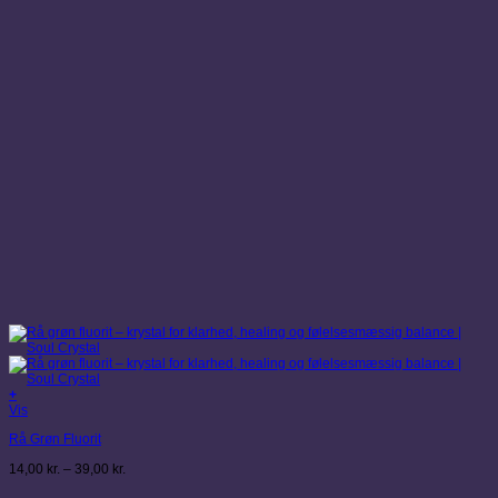
+
Dette
Vis
vare
Rå Grøn Fluorit
har
flere
Prisinterval:
14,00
kr.
–
39,00
kr.
varianter.
14,00 kr.
Mulighederne