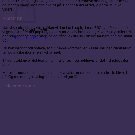
udseende. Det er også valgt med omtanke for menneskerne bag, for processen
og for den måde, den er blevet til på. Det er en del af det, vi gerne vil give
videre.
Miljøhensyn
Når vi sender din pakke, pakker vi den ind i papir, der er FSC-certificeret – eller
Ingen varer i kurven.
vi genanvender det papir og plast, som vi selv har modtaget vores krystaller i. Vi
genbruger også bobleplast, så det får et ekstra liv, i stedet for bare at blive smidt
Tilbage til shoppen
ud.
Du kan derfor godt opleve, at din pakke kommer i en kasse, der har været brugt
før, og måske ikke er en fryd for øjet.
Til gengæld giver det bedre mening for os – og heldigvis er det indholdet, der
tæller.
For os hænger det hele sammen – krystaller, energi og den måde, de bliver til
på. Og det er noget, vi tager med i alt, vi gør 🤍
Relaterede varer