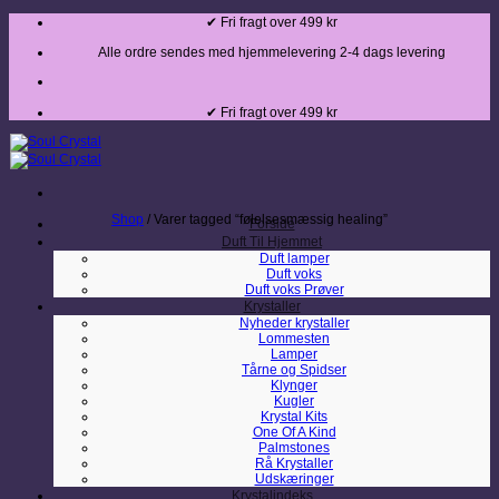
Fortsæt
✔ Fri fragt over 499 kr
til
indhold
Alle ordre sendes med hjemmelevering 2-4 dags levering
✔ Fri fragt over 499 kr
Shop
/
Varer tagged “følelsesmæssig healing”
Forside
Duft Til Hjemmet
Duft lamper
Duft voks
Duft voks Prøver
Krystaller
Nyheder krystaller
Lommesten
Lamper
Tårne og Spidser
Klynger
Kugler
Krystal Kits
One Of A Kind
Palmstones
Rå Krystaller
Udskæringer
Krystalindeks