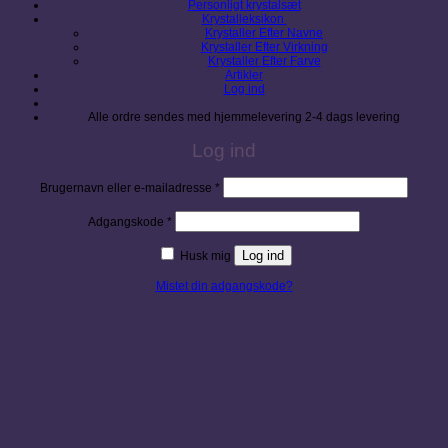
Personligt krystalsæt
Krystalleksikon
Krystaller Efter Navne
Krystaller Efter Virkning
Krystaller Efter Farve
Artikler
Log ind
Alle ordre sendes med hjemmelevering 2-4 dags levering
Log ind
Påkrævet
Brugernavn eller e-mailadresse
*
Påkrævet
Adgangskode
*
Log ind
Husk mig
Mistet din adgangskode?