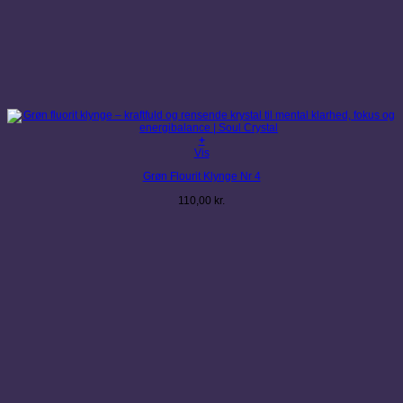
+
Vis
Grøn Flourit Klynge Nr 4
110,00
kr.