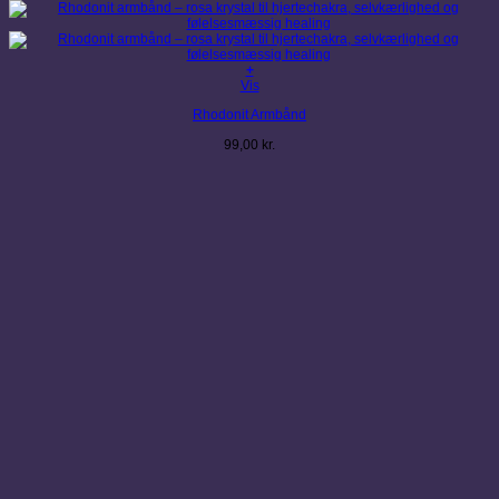
+
Dette
Vis
vare
Rhodonit Armbånd
har
flere
99,00
kr.
varianter.
Mulighederne
kan
vælges
på
varesiden