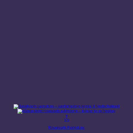
+
Dette
Vis
vare
Rosakvarts Palmstone
har
flere