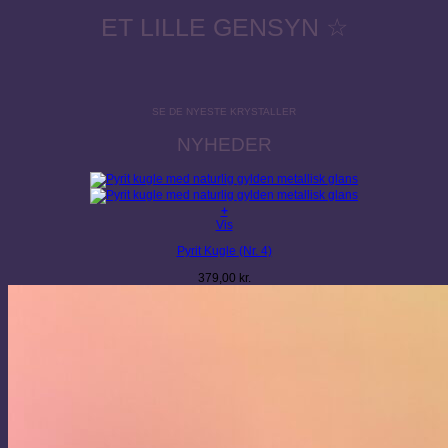
ET LILLE GENSYN ☆
SE DE NYESTE KRYSTALLER
NYHEDER
+
Vis
Pyrit Kugle (Nr. 4)
379,00
kr.