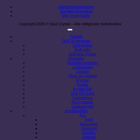
Handelsebetingelser
Kontakt information
Etik om krystaller
Copyright 2026 © Soul Crystal – Alle rettigheder forbeholdes
Forside
Duft Til Hjemmet
Duft lamper
Duft voks
Duft voks Prøver
Krystaller
Nyheder krystaller
Lommesten
Lamper
Tårne og Spidser
Klynger
Kugler
Krystal Kits
One Of A Kind
Palmstones
Rå Krystaller
Udskæringer
Krystalindeks
A-C
Agat
Akvamarin
Amazonit
Ametrin
Ametyst