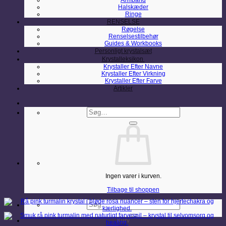
Armbånd
Halskæder
Ringe
RENSELSE
Røgelse
Renselsestilbehør
Guides & Workbooks
Personligt krystalsæt
Krystalleksikon
Krystaller Efter Navne
Krystaller Efter Virkning
Krystaller Efter Farve
Artikler
Søg
efter:
Ingen varer i kurven.
Tilbage til shoppen
Søg
efter:
Kurv