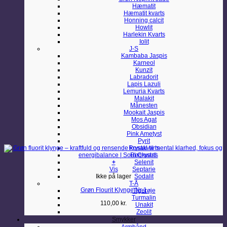
Hæmatit
Hæmatit kvarts
Honning calcit
Howlit
Harlekin Kvarts
Iolit
J-S
Kambaba Jaspis
Karneol
Kunzit
Labradorit
Lapis Lazuli
Lemuria Kvarts
Malakit
Månesten
Mookait Jaspis
Mos Agat
Obsidian
Pink Ametyst
Pyrit
Rosakvarts
Røgkvarts
+
Selenit
Vis
Septarie
Ikke på lager
Sodalit
T-Å
Grøn Flourit Klynge Nr 1
Tigerøje
Turmalin
110,00
kr.
Unakit
Zeolit
Smykker