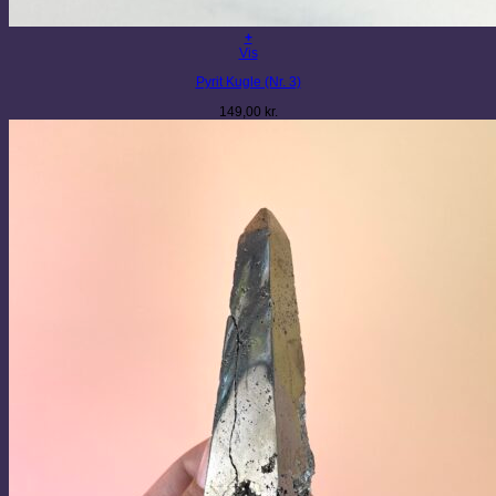
+
Vis
Pyrit Kugle (Nr. 3)
149,00
kr.