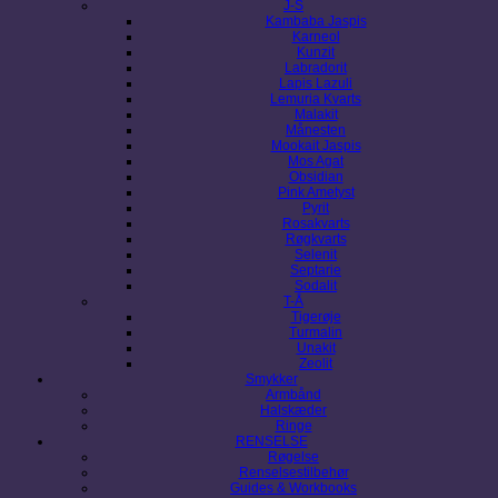
J-S
Kambaba Jaspis
Karneol
Kunzit
Labradorit
Lapis Lazuli
Lemuria Kvarts
Malakit
Månesten
Mookait Jaspis
Mos Agat
Obsidian
Pink Ametyst
Pyrit
Rosakvarts
Røgkvarts
Selenit
Septarie
Sodalit
T-Å
Tigerøje
Turmalin
Unakit
Zeolit
Smykker
Armbånd
Halskæder
Ringe
RENSELSE
Røgelse
Renselsestilbehør
Guides & Workbooks