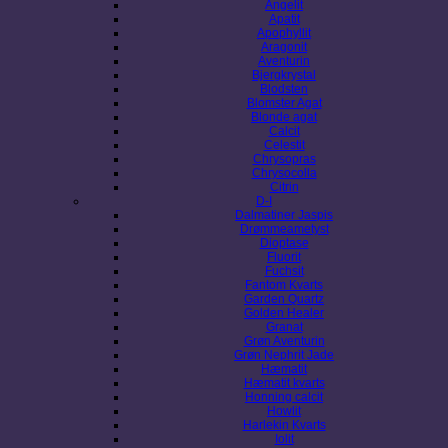
Angelit
Apatit
Apophyllit
Aragonit
Aventurin
Bjergkrystal
Blodsten
Blomster Agat
Blonde agat
Calcit
Celestit
Chrysopras
Chrysocolla
Citrin
D-I
Dalmatiner Jaspis
Drømmeametyst
Dioptase
Fluorit
Fuchsit
Fantom Kvarts
Garden Quartz
Golden Healer
Granat
Grøn Aventurin
Grøn Nephrit Jade
Hæmatit
Hæmatit kvarts
Honning calcit
Howlit
Harlekin Kvarts
Iolit