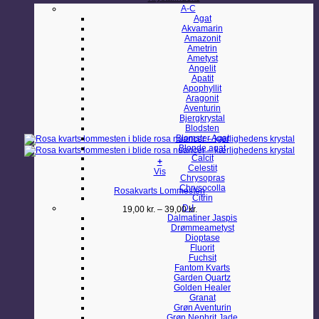
A-C
Agat
Akvamarin
Amazonit
Ametrin
Ametyst
Angelit
Apatit
Apophyllit
Aragonit
Aventurin
Bjergkrystal
Blodsten
Blomster Agat
Blonde agat
Calcit
+
Celestit
Dette
Vis
Chrysopras
vare
Chrysocolla
Rosakvarts Lommesten
har
Citrin
flere
D-I
Prisinterval:
19,00
kr.
–
39,00
kr.
varianter.
Dalmatiner Jaspis
19,00 kr.
Mulighederne
Drømmeametyst
til
kan
Dioptase
39,00 kr.
vælges
Fluorit
på
Fuchsit
varesiden
Fantom Kvarts
Garden Quartz
Golden Healer
Granat
Grøn Aventurin
Grøn Nephrit Jade