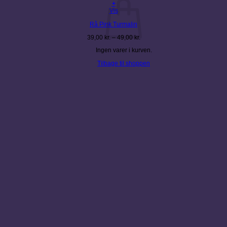
+
Dette
Vis
vare
Rå Pink Turmalin
har
flere
Prisinterval:
39,00
kr.
–
49,00
kr.
varianter.
39,00 kr.
Mulighederne
Ingen varer i kurven.
til
kan
49,00 kr.
vælges
Tilbage til shoppen
på
varesiden