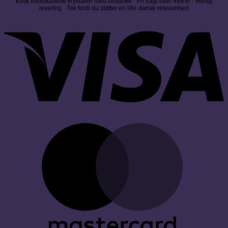
Etisk fremskaffede krystaller med omtanke · Fri fragt over 499 kr · Hurtig
levering · Tak fordi du støtter en lille dansk virksomhed
V
M