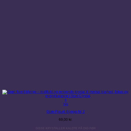
+
Vis
Grøn Flourit Klynge Nr 2
69,00
kr.
DISSE KRYSTALLER KALDTE PÅ DIG FØR