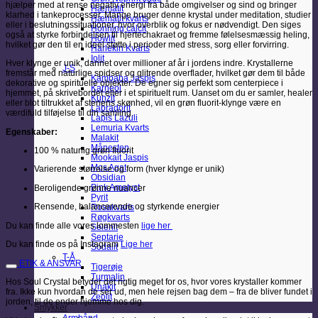
hjælper med at rense negativ energi fra både omgivelser og sind og bringer
Hæmatit
klarhed i tankeprocesser. Mange bruger denne krystal under meditation, studier
Hæmatit kvarts
eller i beslutningssituationer, hvor overblik og fokus er nødvendigt. Den siges
Honning calcit
også at styrke forbindelsen til hjertechakraet og fremme følelsesmæssig heling,
Howlit
hvilket gør den til en ideel støtte i perioder med stress, sorg eller forvirring.
Harlekin Kvarts
Iolit
Hver klynge er unik, dannet over millioner af år i jordens indre. Krystallerne
J-S
fremstår med naturlige spidser og glitrende overflader, hvilket gør dem til både
Kambaba Jaspis
dekorative og spirituelle objekter. De egner sig perfekt som centerpiece i
Karneol
hjemmet, på skrivebordet eller i et spirituelt rum. Uanset om du er samler, healer
Kunzit
eller blot tiltrukket af stenens skønhed, vil en grøn fluorit-klynge være en
Labradorit
værdifuld tilføjelse til din samling.
Lapis Lazuli
Lemuria Kvarts
Egenskaber:
Malakit
Månesten
100 % naturlig grøn fluorit
Mookait Jaspis
Mos Agat
Varierende størrelse og form (hver klynge er unik)
Obsidian
Pink Ametyst
Beroligende grønne nuancer
Pyrit
Rensende, balancerende og styrkende energier
Rosakvarts
Røgkvarts
Du kan finde alle vores lommesten
lige her
Selenit
Septarie
Du kan finde os på Instagram
Lige her
Sodalit
T-Å
ETIK & ANSVAR
Tigerøje
Turmalin
Hos Soul Crystal betyder det rigtig meget for os, hvor vores krystaller kommer
Unakit
fra. Ikke kun hvordan de ser ud, men hele rejsen bag dem – fra de bliver fundet i
Zeolit
jorden, til de ender hjemme hos dig.
Smykker