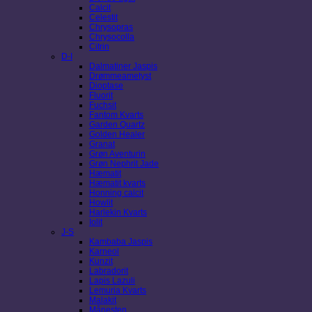
Calcit
Celestit
Chrysopras
Chrysocolla
Citrin
D-I
Dalmatiner Jaspis
Drømmeametyst
Dioptase
Fluorit
Fuchsit
Fantom Kvarts
Garden Quartz
Golden Healer
Granat
Grøn Aventurin
Grøn Nephrit Jade
Hæmatit
Hæmatit kvarts
Honning calcit
Howlit
Harlekin Kvarts
Iolit
J-S
Kambaba Jaspis
Karneol
Kunzit
Labradorit
Lapis Lazuli
Lemuria Kvarts
Malakit
Månesten