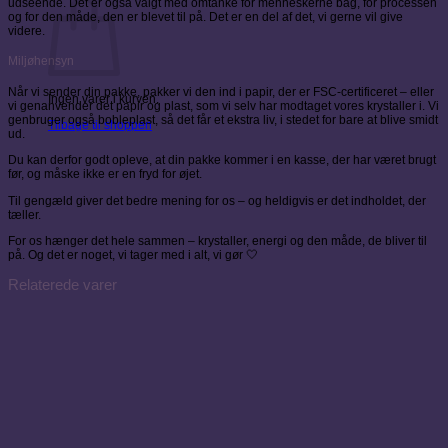
udseende. Det er også valgt med omtanke for menneskerne bag, for processen
og for den måde, den er blevet til på. Det er en del af det, vi gerne vil give
videre.
Miljøhensyn
Når vi sender din pakke, pakker vi den ind i papir, der er FSC-certificeret – eller
Ingen varer i kurven.
vi genanvender det papir og plast, som vi selv har modtaget vores krystaller i. Vi
genbruger også bobleplast, så det får et ekstra liv, i stedet for bare at blive smidt
Tilbage til shoppen
ud.
Du kan derfor godt opleve, at din pakke kommer i en kasse, der har været brugt
før, og måske ikke er en fryd for øjet.
Til gengæld giver det bedre mening for os – og heldigvis er det indholdet, der
tæller.
For os hænger det hele sammen – krystaller, energi og den måde, de bliver til
på. Og det er noget, vi tager med i alt, vi gør 🤍
Relaterede varer