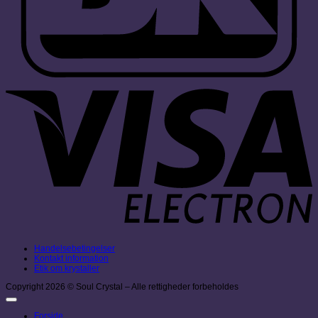
V
E
Handelsebetingelser
Kontakt information
Etik om krystaller
Copyright 2026 © Soul Crystal – Alle rettigheder forbeholdes
Forside