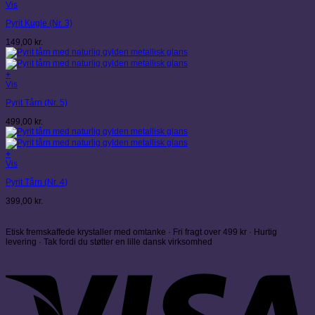
Vis
Pyrit Kugle (Nr. 3)
149,00
kr.
+
Vis
Pyrit Tårn (Nr. 5)
499,00
kr.
+
Vis
Pyrit Tårn (Nr. 4)
399,00
kr.
Etisk fremskaffede krystaller med omtanke · Fri fragt over 499 kr · Hurtig
levering · Tak fordi du støtter en lille dansk virksomhed
V