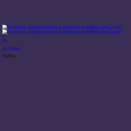
+
Dette
Vis
vare
Rå Ametyst
har
flere
29,00
kr.
varianter.
Mulighederne
kan
vælges
på
varesiden