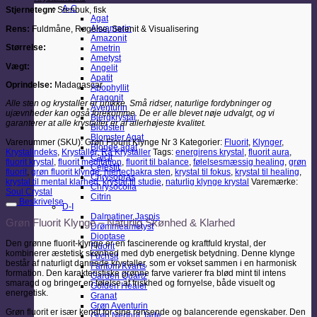
A-C
Stjernetegn:
Stenbuk, fisk
Agat
Akvamarin
Rens:
Fuldmåne, Røgelse, Selenit & Visualisering
Amazonit
Størrelse:
Ametrin
Ametyst
Vægt:
Angelit
Apatit
Oprindelse:
Madagascar
Apophyllit
Aragonit
Alle sten og krystaller er unikke. Små ridser, naturlige fordybninger og
Aventurin
ujævnheder kan også forekomme. De er alle blevet nøje udvalgt, og vi
Bjergkrystal
garanterer at alle krystaller er af allerhøjeste kvalitet.
Blodsten
Blomster Agat
Varenummer (SKU):
Grøn Flourit Klynge Nr 3
Kategorier:
Fluorit
,
Klynger
,
Blonde agat
Krystalindeks
,
Krystaller
,
Rå Krystaller
Tags:
energirens krystal
,
fluorit aura
,
Calcit
fluorit krystal
,
fluorit meditation
,
fluorit til balance
,
følelsesmæssig healing
,
grøn
Celestit
fluorit
,
grøn fluorit klynge
,
hjertechakra sten
,
krystal til fokus
,
krystal til healing
,
Chrysopras
krystal til mental klarhed
,
krystal til studie
,
naturlig klynge krystal
Varemærke:
Chrysocolla
Soul Crystal
Citrin
Beskrivelse
D-I
Dalmatiner Jaspis
Grøn Fluorit Klynge – Naturlig Skønhed & Klarhed
Drømmeametyst
Dioptase
Den grønne fluorit-klynge er en fascinerende og kraftfuld krystal, der
Fluorit
kombinerer æstetisk skønhed med dyb energetisk betydning. Denne klynge
Fuchsit
består af naturligt dannede krystaller, som er vokset sammen i en harmonisk
Fantom Kvarts
formation. Den karakteristiske grønne farve varierer fra blød mint til intens
Garden Quartz
smaragd og bringer en følelse af friskhed og fornyelse, både visuelt og
Golden Healer
energetisk.
Granat
Grøn Aventurin
Grøn fluorit er især kendt for sine rensende og balancerende egenskaber. Den
Grøn Nephrit Jade