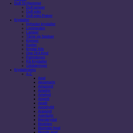
Duft Til Hjemmet
Duft lamper
Duft voks
Duft voks Prøver
Krystaller
Nyheder krystaller
Lommesten
Lamper
Tårne og Spidser
Klynger
Kugler
Krystal Kits
One Of A Kind
Palmstones
Rå Krystaller
Udskæringer
Krystalindeks
A-C
Agat
Akvamarin
Amazonit
Ametrin
Ametyst
Angelit
Apatit
Apophyllit
Aragonit
Aventurin
Bjergkrystal
Blodsten
Blomster Agat
Blonde agat