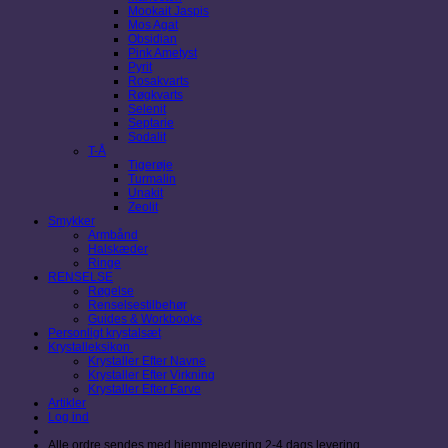
Mookait Jaspis
Mos Agat
Obsidian
Pink Ametyst
Pyrit
Rosakvarts
Røgkvarts
Selenit
Septarie
Sodalit
T-Å
Tigerøje
Turmalin
Unakit
Zeolit
Smykker
Armbånd
Halskæder
Ringe
RENSELSE
Røgelse
Renselsestilbehør
Guides & Workbooks
Personligt krystalsæt
Krystalleksikon
Krystaller Efter Navne
Krystaller Efter Virkning
Krystaller Efter Farve
Artikler
Log ind
Alle ordre sendes med hjemmelevering 2-4 dags levering