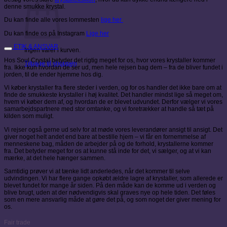
denne smukke krystal.
Du kan finde alle vores lommesten
lige her
Du kan finde os på Instagram
Lige her
ETIK & ANSVAR
Ingen varer i kurven.
Hos Soul Crystal betyder det rigtig meget for os, hvor vores krystaller kommer
Tilbage til shoppen
fra. Ikke kun hvordan de ser ud, men hele rejsen bag dem – fra de bliver fundet i
jorden, til de ender hjemme hos dig.
Vi køber krystaller fra flere steder i verden, og for os handler det ikke bare om at
finde de smukkeste krystaller i høj kvalitet. Det handler mindst lige så meget om,
hvem vi køber dem af, og hvordan de er blevet udvundet. Derfor vælger vi vores
samarbejdspartnere med stor omtanke, og vi foretrækker at handle så tæt på
kilden som muligt.
Vi rejser også gerne ud selv for at møde vores leverandører ansigt til ansigt. Det
giver noget helt andet end bare at bestille hjem – vi får en fornemmelse af
menneskene bag, måden de arbejder på og de forhold, krystallerne kommer
fra. Det betyder meget for os at kunne stå inde for det, vi sælger, og at vi kan
mærke, at det hele hænger sammen.
Samtidig prøver vi at tænke lidt anderledes, når det kommer til selve
udvindingen. Vi har flere gange opkøbt ældre lagre af krystaller, som allerede er
blevet fundet for mange år siden. På den måde kan de komme ud i verden og
blive brugt, uden at der nødvendigvis skal graves nye op hele tiden. Det føles
som en mere ansvarlig måde at gøre det på, og som noget der giver mening for
os.
Fair trade