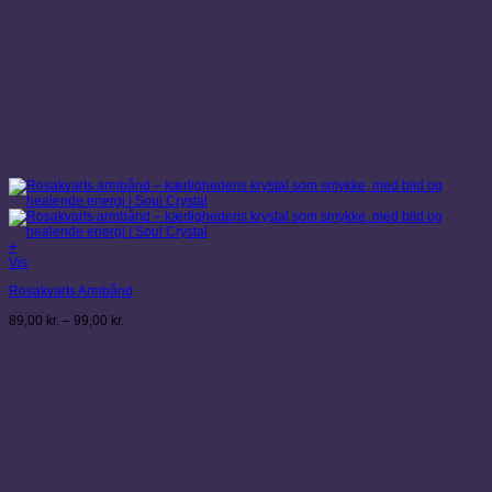
+
Dette
Vis
vare
Rosakvarts Armbånd
har
flere
Prisinterval:
89,00
kr.
–
99,00
kr.
varianter.
89,00 kr.
Mulighederne
til
kan
99,00 kr.
vælges
på
varesiden