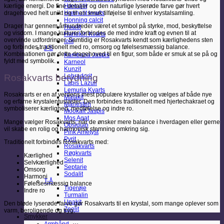
kærlige energi. De fine detaljer og den naturlige lyserøde farve gør hvert
Hæmatit
dragehoved helt unikt og til en smuk tilføjelse til enhver krystalsamling.
Hæmatit kvarts
Honning calcit
Drager har gennem århundreder været et symbol på styrke, mod, beskyttelse
Howlit
og visdom. I mange kulturer forbindes de med indre kraft og evnen til at
Harlekin Kvarts
overvinde udfordringer. Samtidig er Rosakvarts kendt som kærlighedens sten
Iolit
og forbindes traditionelt med ro, omsorg og følelsesmæssig balance.
J-S
Kombinationen gør dette dragehoved til en figur, som både er smuk at se på og
Kambaba Jaspis
fyldt med symbolik.
Karneol
Kunzit
Rosakvarts betydning
Labradorit
Lapis Lazuli
Lemuria Kvarts
Rosakvarts er en af verdens mest populære krystaller og vælges af både nye
Malakit
og erfarne krystalentusiaster. Den forbindes traditionelt med hjertechakraet og
Månesten
symboliserer kærlighed, medfølelse og indre ro.
Mookait Jaspis
Mos Agat
Mange vælger Rosakvarts, når de ønsker mere balance i hverdagen eller gerne
Obsidian
vil skabe en rolig og harmonisk stemning omkring sig.
Pink Ametyst
Pyrit
Traditionelt forbindes Rosakvarts med:
Rosakvarts
Røgkvarts
Kærlighed
Selenit
Selvkærlighed
Septarie
Omsorg
Sodalit
Harmoni
T-Å
Følelsesmæssig balance
Tigerøje
Indre ro
Turmalin
Unakit
Den bløde lyserøde farve gør Rosakvarts til en krystal, som mange oplever som
Zeolit
varm, beroligende og tryg.
Smykker