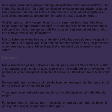
Vi vil også gerne være ærlige omkring, at krystalbranchen ikke er sort/hvid. Der
findes ikke et officielt “fair trade” certifikat for krystaller, og det betyder, at ingen
kan garantere hele kæden 100%. Derfor mener vi også, at det vigtigste er at
tage stilling og gøre sig umage, fremfor bare at antage at alt er i orden.
Vi stiller spørgsmål, vi vælger til og fra, og vi siger nej, hvis noget ikke føles
rigtigt. Nogle gange betyder det også, at vi ikke tager bestemte krystaller hjem,
selvom vi ved, de kunne sælge godt. For os er det vigtigere, at det føles rigtigt,
end at have mest muligt på hylderne.
Når du køber en krystal hos os, er det derfor ikke bare noget, der er valgt ud fra
udseende. Det er også valgt med omtanke for menneskerne bag, for processen
og for den måde, den er blevet til på. Det er en del af det, vi gerne vil give
videre.
Miljøhensyn
Når vi sender din pakke, pakker vi den ind i papir, der er FSC-certificeret – eller
vi genanvender det papir og plast, som vi selv har modtaget vores krystaller i. Vi
genbruger også bobleplast, så det får et ekstra liv, i stedet for bare at blive smidt
ud.
Du kan derfor godt opleve, at din pakke kommer i en kasse, der har været brugt
før, og måske ikke er en fryd for øjet.
Til gengæld giver det bedre mening for os – og heldigvis er det indholdet, der
tæller.
For os hænger det hele sammen – krystaller, energi og den måde, de bliver til
på. Og det er noget, vi tager med i alt, vi gør 🤍