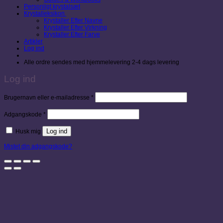
Personligt krystalsæt
Krystalleksikon
Krystaller Efter Navne
Krystaller Efter Virkning
Krystaller Efter Farve
Artikler
Log ind
Alle ordre sendes med hjemmelevering 2-4 dags levering
Log ind
Påkrævet
Brugernavn eller e-mailadresse
*
Påkrævet
Adgangskode
*
Log ind
Husk mig
Mistet din adgangskode?