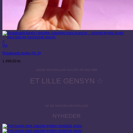
+
Vis
Rosakvarts kugle (Nr. 8)
1.499,00
kr.
DISSE KRYSTALLER KALDTE PÅ DIG FØR
ET LILLE GENSYN ☆
SE DE NYESTE KRYSTALLER
NYHEDER