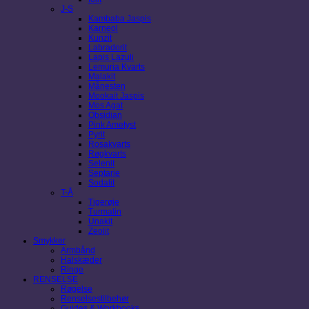
J-S
Kambaba Jaspis
Karneol
Kunzit
Labradorit
Lapis Lazuli
Lemuria Kvarts
Malakit
Månesten
Mookait Jaspis
Mos Agat
Obsidian
Pink Ametyst
Pyrit
Rosakvarts
Røgkvarts
Selenit
Septarie
Sodalit
T-Å
Tigerøje
Turmalin
Unakit
Zeolit
Smykker
Armbånd
Halskæder
Ringe
RENSELSE
Røgelse
Renselsestilbehør
Guides & Workbooks