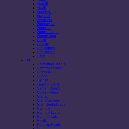
Angelit
Apatit
Apophyllit
Aragonit
Aventurin
Bjergkrystal
Blodsten
Blomster Agat
Blonde agat
Calcit
Celestit
Chrysopras
Chrysocolla
Citrin
D-I
Dalmatiner Jaspis
Drømmeametyst
Dioptase
Fluorit
Fuchsit
Fantom Kvarts
Garden Quartz
Golden Healer
Granat
Grøn Aventurin
Grøn Nephrit Jade
Hæmatit
Hæmatit kvarts
Honning calcit
Howlit
Harlekin Kvarts
Iolit