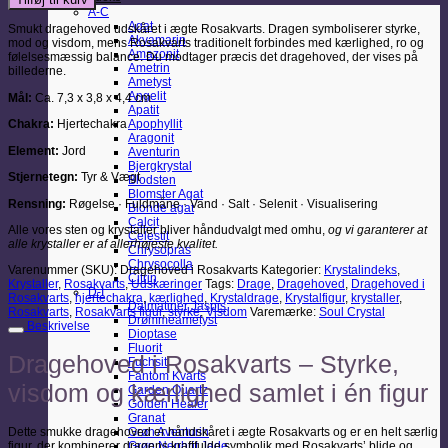
Rosakvarts
A-C
antal
Agat
Smukt dragehoved udskåret i ægte Rosakvarts. Dragen symboliserer styrke,
Akvamarin
mod og visdom, mens Rosakvarts traditionelt forbindes med kærlighed, ro og
Amazonit
følelsesmæssig balance. Du modtager præcis det dragehoved, der vises på
Ametrin
billederne.
Ametyst
Angelit
Mål:
Ca. 7,3 x 3,8 x 4,4 cm
Apatit
Chakra:
Hjertechakra
Apophyllit
Aragonit
Element:
Jord
Aventurin
Bjergkrystal
Stjernetegn:
Tyr & Vægt
Blodsten
Blomster Agat
Rensning:
Røgelse · Fuldmåne · Vand · Salt · Selenit · Visualisering
Blonde agat
Calcit
Alle vores sten og krystaller bliver håndudvalgt med omhu,
og vi garanterer at
Celestit
alle krystaller er af allerhøjeste kvalitet.
Chrysopras
Chrysocolla
Varenummer (SKU):
Dragehoved i Rosakvarts
Kategorier:
Krystalindeks
,
Citrin
Krystaller
,
Rosakvarts
,
Udskæringer
Tags:
Drage
,
Dragehoved
,
Dragehoved i
D-I
Rosakvarts
,
hjertechakra
,
kærlighed
,
Krystaldrage
,
Krystalfigur
,
krystaller
,
Dalmatiner Jaspis
Rosakvarts
,
Rosakvarts figur
,
styrke
,
Visdom
Varemærke:
Soul Crystal
Drømmeametyst
Beskrivelse
Dioptase
Fluorit
Dragehoved i Rosakvarts – Styrke,
Fuchsit
Fantom Kvarts
visdom og kærlighed samlet i én figur
Garden Quartz
Golden Healer
Granat
Dette smukke dragehoved er håndskåret i ægte Rosakvarts og er en helt særlig
Grøn Aventurin
figur, der kombinerer dragens kraftfulde symbolik med Rosakvarts’ blide og
Grøn Nephrit Jade