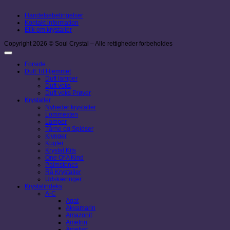
Handelsebetingelser
Kontakt information
Etik om krystaller
Copyright 2026 © Soul Crystal – Alle rettigheder forbeholdes
Forside
Duft Til Hjemmet
Duft lamper
Duft voks
Duft voks Prøver
Krystaller
Nyheder krystaller
Lommesten
Lamper
Tårne og Spidser
Klynger
Kugler
Krystal Kits
One Of A Kind
Palmstones
Rå Krystaller
Udskæringer
Krystalindeks
A-C
Agat
Akvamarin
Amazonit
Ametrin
Ametyst