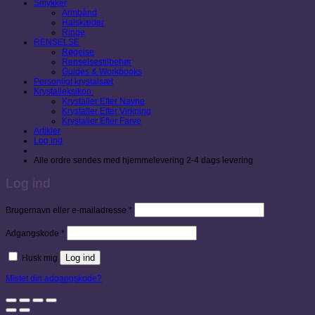
Smykker
Armbånd
Halskæder
Ringe
RENSELSE
Røgelse
Renselsestilbehør
Guides & Workbooks
Personligt krystalsæt
Krystalleksikon
Krystaller Efter Navne
Krystaller Efter Virkning
Krystaller Efter Farve
Artikler
Log ind
Alle ordre sendes med hjemmelevering 2-4 dags levering
Log ind
Påkrævet
Brugernavn eller e-mailadresse
*
Påkrævet
Adgangskode
*
Log ind
Husk mig
Mistet din adgangskode?