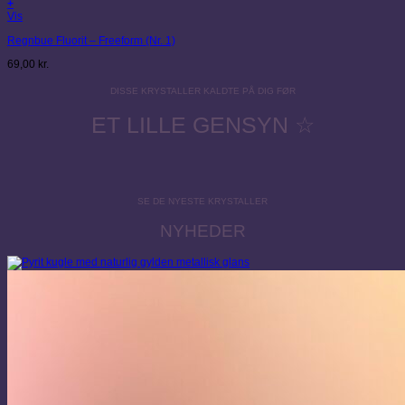
+
Vis
Regnbue Fluorit – Freeform (Nr. 1)
69,00
kr.
DISSE KRYSTALLER KALDTE PÅ DIG FØR
ET LILLE GENSYN ☆
SE DE NYESTE KRYSTALLER
NYHEDER