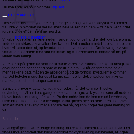
Du kan finde os på Instagram
Lige her
ETIK & ANSVAR
Hos Soul Crystal betyder det rigtig meget for os, hvor vores krystaller kommer
fra. Ikke kun hvordan de ser ud, men hele rejsen bag dem – fra de bliver fundet i
Ingen varer i kurven.
jorden, til de ender hjemme hos dig.
Tilbage til shoppen
Vi køber krystaller fra flere steder i verden, og for os handler det ikke bare om at
finde de smukkeste krystaller i høj kvalitet. Det handler mindst lige så meget om,
hvem vi køber dem af, og hvordan de er blevet udvundet. Derfor vælger vi vores
samarbejdspartnere med stor omtanke, og vi foretrækker at handle så tæt på
kilden som muligt.
Vi rejser også gerne ud selv for at møde vores leverandører ansigt til ansigt. Det
giver noget helt andet end bare at bestille hjem – vi får en fornemmelse af
menneskene bag, måden de arbejder på og de forhold, krystallerne kommer
fra. Det betyder meget for os at kunne stå inde for det, vi sælger, og at vi kan
mærke, at det hele hænger sammen.
Samtidig prøver vi at tænke lidt anderledes, når det kommer til selve
udvindingen. Vi har flere gange opkøbt ældre lagre af krystaller, som allerede er
blevet fundet for mange år siden. På den måde kan de komme ud i verden og
blive brugt, uden at der nødvendigvis skal graves nye op hele tiden. Det føles
som en mere ansvarlig måde at gøre det på, og som noget der giver mening for
os.
Fair trade
Vi vil også gerne være ærlige omkring, at krystalbranchen ikke er sort/hvid. Der
findes ikke et officielt “fair trade” certifikat for krystaller, og det betyder, at ingen