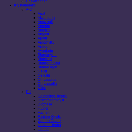
Udskæringer
Krystalindeks
A-C
Agat
Akvamarin
Amazonit
Ametrin
Ametyst
Angelit
Apatit
Apophyllit
Aragonit
Aventurin
Bjergkrystal
Blodsten
Blomster Agat
Blonde agat
Calcit
Celestit
Chrysopras
Chrysocolla
Citrin
D-I
Dalmatiner Jaspis
Drømmeametyst
Dioptase
Fluorit
Fuchsit
Fantom Kvarts
Garden Quartz
Golden Healer
Granat