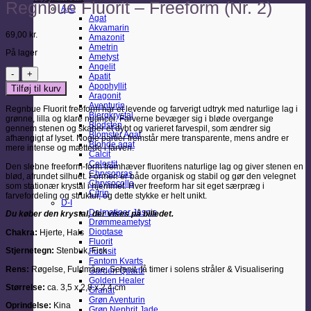
Regnbue Fluorit – Freeform (Nr. 2)
A-C
Agat
Akvamarin
69,00
kr.
Amazonit
Ametrin
På lager
Ametyst
Angelit
Regnbue
Apatit
Fluorit
Apophyllit
Tilføj til kurv
–
Aragonit
Freeform
Aventurin
Regnbue Fluorit freeform har et levende og farverigt udtryk med naturlige lag i
(Nr.
Bjergkrystal
grønne, lilla og klare nuancer. Farverne bevæger sig i bløde overgange
2)
Blodsten
gennem stenen og skaber et dybt og varieret farvespil, som ændrer sig
antal
Blomster Agat
afhængigt af lyset. Nogle partier fremstår mere transparente, mens andre er
Blonde agat
mere intense og mættede i farven.
Calcit
Celestit
Den slebne freeform-form fremhæver fluoritens naturlige lag og giver stenen en
Chrysopras
blød, afrundet silhuet. Formen er både organisk og stabil og gør den velegnet
Chrysocolla
som stationær krystal i hjemmet. Hver freeform har sit eget særpræg i
Citrin
farvefordeling og struktur, og dette stykke er helt unikt.
D-I
Dalmatiner Jaspis
Du køber den krystal, der vises på billedet.
Drømmeametyst
Dioptase
Chakra:
Hjerte,
Hals
Fluorit
Stjernetegn:
Stenbuk, Fisk
Fuchsit
Fantom Kvarts
Rens:
Røgelse, Fuldmåne, Selenit, få timer i solens stråler & Visualisering
Garden Quartz
Golden Healer
Størrelse:
ca. 3,5 x 2,8 x 2,4 cm
Granat
Grøn Aventurin
Oprindelse:
Kina
Grøn Nephrit Jade