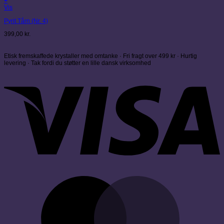
+
Vis
Pyrit Tårn (Nr. 4)
399,00
kr.
Etisk fremskaffede krystaller med omtanke · Fri fragt over 499 kr · Hurtig
levering · Tak fordi du støtter en lille dansk virksomhed
V
M