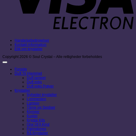
Handelsebetingelser
Kontakt information
Etik om krystaller
Copyright 2026 © Soul Crystal – Alle rettigheder forbeholdes
Forside
Duft Til Hjemmet
Duft lamper
Duft voks
Duft voks Prøver
Krystaller
Nyheder krystaller
Lommesten
Lamper
Tårne og Spidser
Klynger
Kugler
Krystal Kits
One Of A Kind
Palmstones
Rå Krystaller