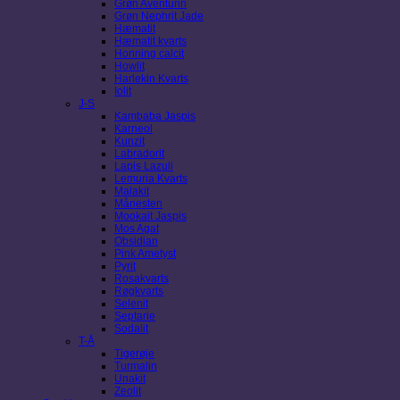
Grøn Aventurin
Grøn Nephrit Jade
Hæmatit
Hæmatit kvarts
Honning calcit
Howlit
Harlekin Kvarts
Iolit
J-S
Kambaba Jaspis
Karneol
Kunzit
Labradorit
Lapis Lazuli
Lemuria Kvarts
Malakit
Månesten
Mookait Jaspis
Mos Agat
Obsidian
Pink Ametyst
Pyrit
Rosakvarts
Røgkvarts
Selenit
Septarie
Sodalit
T-Å
Tigerøje
Turmalin
Unakit
Zeolit