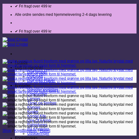
Fortsæt
✔ Fri fragt over 499 kr
til
indhold
Alle ordre sendes med hjemmelevering 2-4 dags levering
✔ Fri fragt over 499 kr
Forside
Duft Til Hjemmet
Duft lamper
Duft voks
Duft voks Prøver
Krystaller
Nyheder krystaller
Lommesten
Lamper
Tårne og Spidser
Klynger
Kugler
Krystal Kits
One Of A Kind
Palmstones
Rå Krystaller
Shop
/
Krystalindeks
/
Fluorit
Udskæringer
Krystalindeks