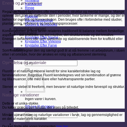
Armbånd
Energi og anvendelse
Halskæder
Ringe
Regnbue Fluorit forbindes ofte med klarhed, struktur og mental balance. Mange
RENSELSE
oplever den som en støttende sten i perioder, hvor tankerne er mange, og der er
Røgelse
behov for overblik og koncentration. Den bruges ofte i forbindelse med studier,
Renselsestilbehør
planlægning, refleksion og beslutningsprocesser.
Guides & Workbooks
Personligt krystalsæt
Kombinationen af flere farver relateres traditionelt til balance mellem forskellige
Krystalleksikon
aspekter – det praktiske og det intuitive, det strukturerede og det kreative.
Krystaller Efter Navne
Energien beskrives ofte som samlende og stabiliserende frem for kraftfuld eller
Krystaller Efter Virkning
intens.
Krystaller Efter Farve
Artikler
Som freeform egner den sig særligt godt til at stå fremme i et arbejdsrum, i stuen
eller i et område, hvor der ønskes en rolig og afbalanceret stemning.
Søg
Oprindelse og materiale
efter:
Fluorit er et naturligt mineral kendt for sine karakteristiske lag og
farvevariationer. Regnbue Fluorit kendetegnes ved sin kombination af grønne
og lilla nuancer, ofte med klare eller halvtransparente partier.
Stenen er slebet til freeform, men bevarer sit naturlige indre farvespil og struktur.
Naturlige variationer
Ingen varer i kurven.
Dette er et unika-stykke.
Tilbage til shoppen
Du køber præcis den krystal, der vises på billedet.
Søg
Mindre ujævnheder og naturlige variationer i farve, lag og gennemsigtighed er
efter:
en del af materialets karakter.
Kurv
Du kan finde alle vores lommesten
lige her