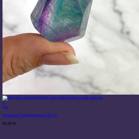
+
Vis
Regnbue Fluorit Freeform (Nr. 6)
69,00
kr.