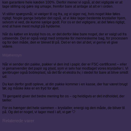
kan garantere hele kæden 100%. Derfor mener vi også, at det vigtigste er at
tage stilling og gøre sig umage, fremfor bare at antage at alt er i orden.
Vi stiller spørgsmål, vi vælger til og fra, og vi siger nej, hvis noget ikke føles
rigtigt. Nogle gange betyder det også, at vi ikke tager bestemte krystaller hjem,
selvom vi ved, de kunne sælge godt. For os er det vigtigere, at det føles rigtigt,
end at have mest muligt på hylderne.
Når du køber en krystal hos os, er det derfor ikke bare noget, der er valgt ud fra
udseende. Det er også valgt med omtanke for menneskerne bag, for processen
og for den måde, den er blevet til på. Det er en del af det, vi gerne vil give
videre.
Miljøhensyn
Når vi sender din pakke, pakker vi den ind i papir, der er FSC-certificeret – eller
vi genanvender det papir og plast, som vi selv har modtaget vores krystaller i. Vi
genbruger også bobleplast, så det får et ekstra liv, i stedet for bare at blive smidt
ud.
Du kan derfor godt opleve, at din pakke kommer i en kasse, der har været brugt
før, og måske ikke er en fryd for øjet.
Til gengæld giver det bedre mening for os – og heldigvis er det indholdet, der
tæller.
For os hænger det hele sammen – krystaller, energi og den måde, de bliver til
på. Og det er noget, vi tager med i alt, vi gør 🤍
Relaterede varer