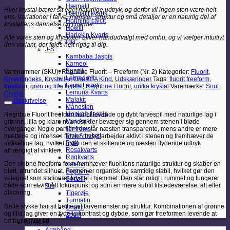
Hæmatit
Hver krystal bærer sit eget naturlige udtryk, og derfor vil ingen sten være helt
Hæmatit kvarts
ens. Variationer i farve, mønster, struktur og små detaljer er en naturlig del af
Honning calcit
krystallens dannelse og charme.
Howlit
Harlekin Kvarts
Alle vores sten og krystaller bliver håndudvalgt med omhu, og vi vælger intuitivt
Iolit
den variant, der føles helt rigtig til dig.
J-S
Kambaba Jaspis
Karneol
Kunzit
Varenummer (SKU):
Regnbue Fluorit – Freeform (Nr. 2)
Kategorier:
Fluorit
,
Labradorit
Krystalindeks
,
Krystaller
,
One Of A Kind
,
Udskæringer
Tags:
fluorit freeform
,
Lapis Lazuli
freeform
,
grøn og lilla krystal
,
Regnbue Fluorit
,
unika krystal
Varemærke:
Soul
Lemuria Kvarts
Crystal
Malakit
Beskrivelse
Månesten
Mookait Jaspis
Regnbue Fluorit freeform har et levende og dybt farvespil med naturlige lag i
Mos Agat
grønne, lilla og klare nuancer, der bevæger sig gennem stenen i bløde
Obsidian
overgange. Nogle partier fremstår næsten transparente, mens andre er mere
Pink Ametyst
mættede og intense i farven. Lyset arbejder aktivt i stenen og fremhæver de
Pyrit
forskellige lag, hvilket giver den et skiftende og næsten flydende udtryk
Rosakvarts
afhængigt af vinklen.
Røgkvarts
Den slebne freeform-form fremhæver fluoritens naturlige struktur og skaber en
Selenit
blød, afrundet silhuet. Formen er organisk og samtidig stabil, hvilket gør den
Septarie
velegnet som stationær krystal i hjemmet. Den står roligt i rummet og fungerer
Sodalit
både som et visuelt fokuspunkt og som en mere subtil tilstedeværelse, alt efter
T-Å
placering.
Tigerøje
Turmalin
Dette stykke har sit helt eget farvemønster og struktur. Kombinationen af grønne
Unakit
og lilla lag giver en tydelig kontrast og dybde, som gør freeformen levende at
Zeolit
betragte over tid.
Smykker