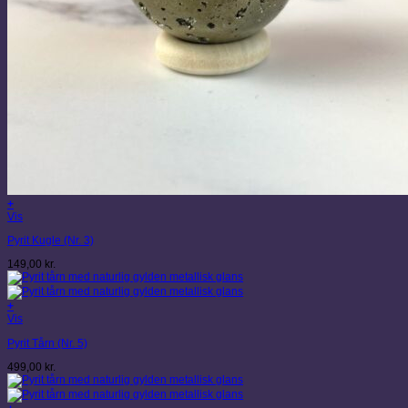
+
Vis
Pyrit Kugle (Nr. 3)
149,00
kr.
+
Vis
Pyrit Tårn (Nr. 5)
499,00
kr.