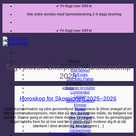
Fortsæt
✔ Fri fragt over 499 kr
til
indhold
Alle ordre sendes med hjemmelevering 2-4 dags levering
✔ Fri fragt over 499 kr
Forside
Tag Arkiver:
Skorpionen årshoroskop
Duft Til Hjemmet
Duft lamper
2025
Duft voks
Duft voks Prøver
Krystaller
Nyheder krystaller
ARTIKLER
Lommesten
Lamper
Horoskop for Skorpionen 2025–2026
Tårne og Spidser
Klynger
Indre transformation og ydre gennembrud Skorpionens år bliver præget af en
Kugler
dyb transformationsproces, men ikke på den dramatiske måde, du tidligere har
Krystal Kits
oplevet. Denne gang er det en mere moden bevægelse, hvor du genopbygger
One Of A Kind
noget indefra frem for at rive ned først. 2025–2026 inviterer dig til at stå
Palmstones
stærkere i dine ønsker og ikke længere […]
Rå Krystaller
Udskæringer
Fortsæt med at læse
→
Krystalindeks