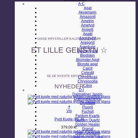
A-C
Agat
Akvamarin
Amazonit
Ametrin
Ametyst
Angelit
Apatit
Apophyllit
DISSE KRYSTALLER KALDTE PÅ DIG FØR
Aragonit
Aventurin
ET LILLE GENSYN ☆
Bjergkrystal
Blodsten
Blomster Agat
Blonde agat
Calcit
Celestit
SE DE NYESTE KRYSTALLER
Chrysopras
Chrysocolla
NYHEDER
Citrin
D-I
Dalmatiner Jaspis
Drømmeametyst
Dioptase
+
Fluorit
Vis
Fuchsit
Fantom Kvarts
Pyrit Kugle (Nr. 4)
Garden Quartz
Golden Healer
379,00
kr.
Granat
Grøn Aventurin
Grøn Nephrit Jade