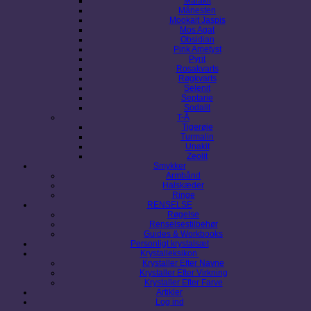
Malakit
Månesten
Mookait Jaspis
Mos Agat
Obsidian
Pink Ametyst
Pyrit
Rosakvarts
Røgkvarts
Selenit
Septarie
Sodalit
T-Å
Tigerøje
Turmalin
Unakit
Zeolit
Smykker
Armbånd
Halskæder
Ringe
RENSELSE
Røgelse
Renselsestilbehør
Guides & Workbooks
Personligt krystalsæt
Krystalleksikon
Krystaller Efter Navne
Krystaller Efter Virkning
Krystaller Efter Farve
Artikler
Log ind