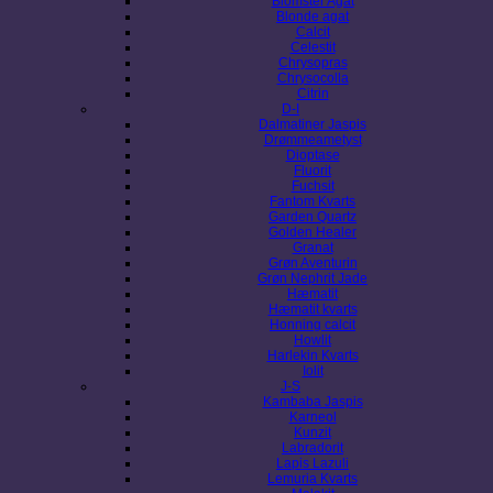
Blomster Agat
Blonde agat
Calcit
Celestit
Chrysopras
Chrysocolla
Citrin
D-I
Dalmatiner Jaspis
Drømmeametyst
Dioptase
Fluorit
Fuchsit
Fantom Kvarts
Garden Quartz
Golden Healer
Granat
Grøn Aventurin
Grøn Nephrit Jade
Hæmatit
Hæmatit kvarts
Honning calcit
Howlit
Harlekin Kvarts
Iolit
J-S
Kambaba Jaspis
Karneol
Kunzit
Labradorit
Lapis Lazuli
Lemuria Kvarts