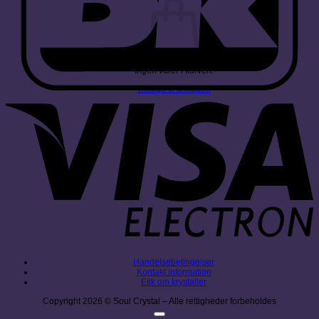
Ingen varer i kurven.
Tilbage til shoppen
V
E
Handelsebetingelser
Kontakt information
Etik om krystaller
Copyright 2026 © Soul Crystal – Alle rettigheder forbeholdes