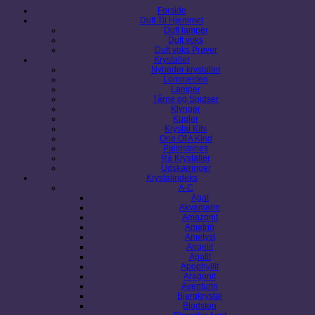
Forside
Duft Til Hjemmet
Duft lamper
Duft voks
Duft voks Prøver
Krystaller
Nyheder krystaller
Lommesten
Lamper
Tårne og Spidser
Klynger
Kugler
Krystal Kits
One Of A Kind
Palmstones
Rå Krystaller
Udskæringer
Krystalindeks
A-C
Agat
Akvamarin
Amazonit
Ametrin
Ametyst
Angelit
Apatit
Apophyllit
Aragonit
Aventurin
Bjergkrystal
Blodsten