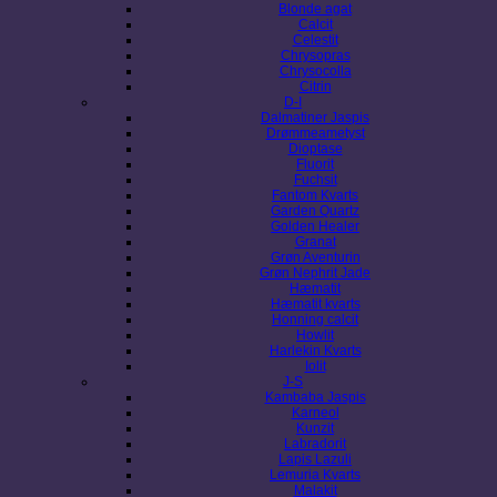
Blonde agat
Calcit
Celestit
Chrysopras
Chrysocolla
Citrin
D-I
Dalmatiner Jaspis
Drømmeametyst
Dioptase
Fluorit
Fuchsit
Fantom Kvarts
Garden Quartz
Golden Healer
Granat
Grøn Aventurin
Grøn Nephrit Jade
Hæmatit
Hæmatit kvarts
Honning calcit
Howlit
Harlekin Kvarts
Iolit
J-S
Kambaba Jaspis
Karneol
Kunzit
Labradorit
Lapis Lazuli
Lemuria Kvarts
Malakit