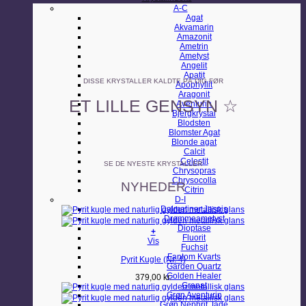
A-C
Agat
Akvamarin
Amazonit
Ametrin
Ametyst
Angelit
Apatit
DISSE KRYSTALLER KALDTE PÅ DIG FØR
Apophyllit
Aragonit
ET LILLE GENSYN ☆
Aventurin
Bjergkrystal
Blodsten
Blomster Agat
Blonde agat
Calcit
Celestit
SE DE NYESTE KRYSTALLER
Chrysopras
Chrysocolla
NYHEDER
Citrin
D-I
Dalmatiner Jaspis
Drømmeametyst
Dioptase
+
Fluorit
Vis
Fuchsit
Fantom Kvarts
Pyrit Kugle (Nr. 4)
Garden Quartz
Golden Healer
379,00
kr.
Granat
Grøn Aventurin
Grøn Nephrit Jade