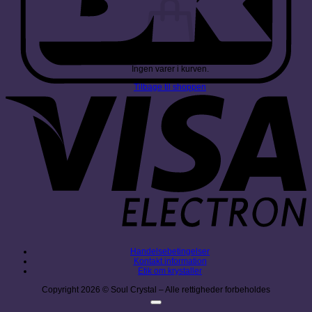
Ingen varer i kurven.
Tilbage til shoppen
V
E
Handelsebetingelser
Kontakt information
Etik om krystaller
Copyright 2026 © Soul Crystal – Alle rettigheder forbeholdes