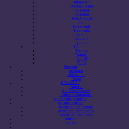
Månesten
Mookait Jaspis
Mos Agat
Obsidian
Pink Ametyst
Pyrit
Rosakvarts
Røgkvarts
Selenit
Septarie
Sodalit
T-Å
Tigerøje
Turmalin
Unakit
Zeolit
Smykker
Armbånd
Halskæder
Ringe
RENSELSE
Røgelse
Renselsestilbehør
Guides & Workbooks
Personligt krystalsæt
Krystalleksikon
Krystaller Efter Navne
Krystaller Efter Virkning
Krystaller Efter Farve
Artikler
Log ind