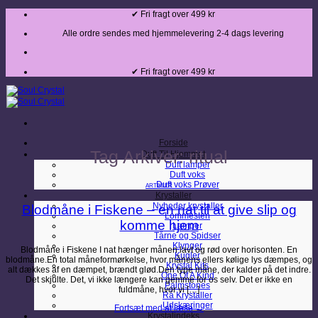
Fortsæt
✔ Fri fragt over 499 kr
til
indhold
Alle ordre sendes med hjemmelevering 2-4 dags levering
✔ Fri fragt over 499 kr
Forside
Tag Arkiver:
ritual
Duft Til Hjemmet
Duft lamper
Duft voks
Duft voks Prøver
ARTIKLER
Krystaller
Nyheder krystaller
Blodmåne i Fiskene – en nat til at give slip og
Lommesten
komme hjem
Lamper
Tårne og Spidser
Klynger
Blodmåne i Fiskene I nat hænger månen lavt og rød over horisonten. En
Kugler
blodmåne.En total måneformørkelse, hvor månens ellers kølige lys dæmpes, og
Krystal Kits
alt dækkes af en dæmpet, brændt glød.Den type måne, der kalder på det indre.
One Of A Kind
Det skjulte. Det, vi ikke længere kan gemme for os selv. Det er ikke en
Palmstones
fuldmåne, hvor vi […]
Rå Krystaller
Udskæringer
Fortsæt med at læse
→
Krystalindeks