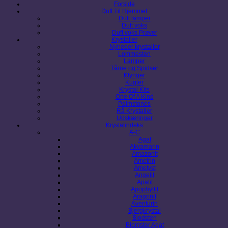
Forside
Duft Til Hjemmet
Duft lamper
Duft voks
Duft voks Prøver
Krystaller
Nyheder krystaller
Lommesten
Lamper
Tårne og Spidser
Klynger
Kugler
Krystal Kits
One Of A Kind
Palmstones
Rå Krystaller
Udskæringer
Krystalindeks
A-C
Agat
Akvamarin
Amazonit
Ametrin
Ametyst
Angelit
Apatit
Apophyllit
Aragonit
Aventurin
Bjergkrystal
Blodsten
Blomster Agat