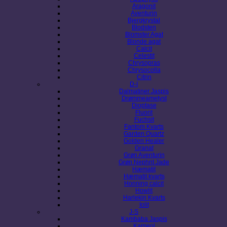
Aragonit
Aventurin
Bjergkrystal
Blodsten
Blomster Agat
Blonde agat
Calcit
Celestit
Chrysopras
Chrysocolla
Citrin
D-I
Dalmatiner Jaspis
Drømmeametyst
Dioptase
Fluorit
Fuchsit
Fantom Kvarts
Garden Quartz
Golden Healer
Granat
Grøn Aventurin
Grøn Nephrit Jade
Hæmatit
Hæmatit kvarts
Honning calcit
Howlit
Harlekin Kvarts
Iolit
J-S
Kambaba Jaspis
Karneol