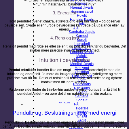
– “Er det hensigtsmæssigt at tage dette valg i dag?”
Hæmatit
– “Er min halschakra i balance lige nu?”
Hæmatit kvarts
Honning calcit
3. Energitest
Howlit
Harlekin Kvarts
Hold pendulet over et chakra, et krystalgrid eller din hånd – og observer
Iolit
bevægelsen. Svage eller hurtige bevægelser kan pege på ubalance eller lav
J-S
energi.
Kambaba Jaspis
Karneol
4. Rens og jord
Kunzit
Labradorit
Rens dit pendul med røgelse eller selenit, og jord dig selv, før du begynder. Det
Lapis Lazuli
skaber mere præcise svar og højere klarhed.
Lemuria Kvarts
Malakit
Intuition i bevægelse
Månesten
Mookait Jaspis
Mos Agat
Pendul teknikker
handler ikke om magi – men om samarbejde med din
Obsidian
intuition og energifelt. Jo mere du bruger dit pendul, jo tydeligere og mere
Pink Ametyst
præcise svar får du. Det er et redskab til refleksion, bekræftelse og dybere
Pyrit
kontakt med dit indre kompas.
Rosakvarts
Røgkvarts
På denne side finder du trin-for-trin guides, øvelser og tips til at få tillid til
Selenit
pendularbejdet – og gøre det til en naturlig del af din praksis.
Septarie
Sodalit
ARTIKLER
T-Å
Tigerøje
Pendulbrug: Beslutningshjælp med energi
Turmalin
Unakit
Zeolit
Pendulbrug: Beslutningshjælp med energi Der er noget næsten magisk over
Smykker
pendulet. Det lille, simple redskab, som har været brugt gennem århundreder til