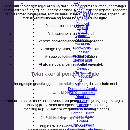
A-C
Et pendul består som regel af en krystal eller metalform i en kæde, der svinger
Agat
som reaktion på energi og underbevidsthed. Når du stiller spørgsmål, reagerer
Akvamarin
pendulet med bevægelser, som du lærer at tolke. Mange oplever, at pendulet
Amazonit
forstærker intuitionen og åbner for tydeligere indsigter.
Ametrin
Ametyst
Pendularbejde bruges til:
Angelit
Apatit
At få ja/nej-svar på spørgsmål
Apophyllit
Aragonit
At teste chakrabalancer eller kropszoner
Aventurin
Bjergkrystal
At vælge krystaller, urter eller tarotkort
Blodsten
Blomster Agat
At søge vejledning i dagligdagen
Blonde agat
At afklare ubalancer i rum eller energifelt
Calcit
Celestit
Chrysopras
Teknikker til pendul arbejde
Chrysocolla
Citrin
Her er nogle grundlæggende
pendul teknikker
, du kan starte med:
D-I
Dalmatiner Jaspis
1. Kalibrering
Drømmeametyst
Dioptase
Start altid med at finde ud af, hvordan dit pendul viser “ja” og “nej”. Spørg fx:
Fluorit
– “Vis mig ja” → Notér bevægelsen (fx cirkel med uret)
Fuchsit
– “Vis mig nej” → Notér bevægelsen (fx frem og tilbage)
Fantom Kvarts
Garden Quartz
Golden Healer
2. Stil tydelige spørgsmål
Granat
Grøn Aventurin
Brug klare ja/nej-formuleringer, fx:
Grøn Nephrit Jade