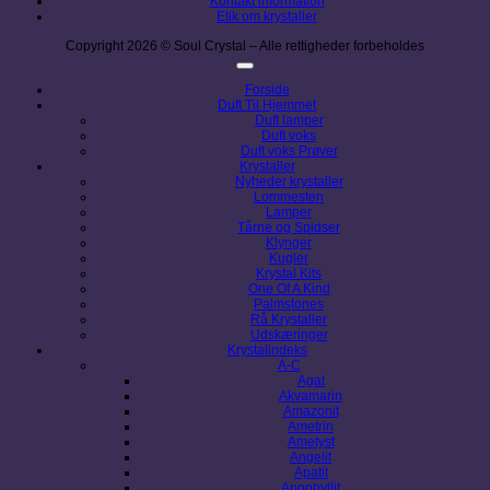
Kontakt information
Etik om krystaller
Copyright 2026 © Soul Crystal – Alle rettigheder forbeholdes
Forside
Duft Til Hjemmet
Duft lamper
Duft voks
Duft voks Prøver
Krystaller
Nyheder krystaller
Lommesten
Lamper
Tårne og Spidser
Klynger
Kugler
Krystal Kits
One Of A Kind
Palmstones
Rå Krystaller
Udskæringer
Krystalindeks
A-C
Agat
Akvamarin
Amazonit
Ametrin
Ametyst
Angelit
Apatit
Apophyllit