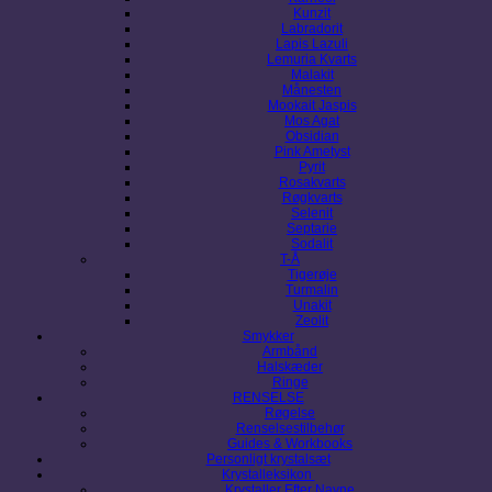
Kunzit
Labradorit
Lapis Lazuli
Lemuria Kvarts
Malakit
Månesten
Mookait Jaspis
Mos Agat
Obsidian
Pink Ametyst
Pyrit
Rosakvarts
Røgkvarts
Selenit
Septarie
Sodalit
T-Å
Tigerøje
Turmalin
Unakit
Zeolit
Smykker
Armbånd
Halskæder
Ringe
RENSELSE
Røgelse
Renselsestilbehør
Guides & Workbooks
Personligt krystalsæt
Krystalleksikon
Krystaller Efter Navne