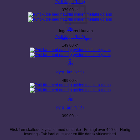
Pyrit Kugle (Nr. 4)
379,00
kr.
+
Vis
Ingen varer i kurven.
Pyrit Kugle (Nr. 3)
Tilbage til shoppen
149,00
kr.
+
Vis
Pyrit Tårn (Nr. 5)
499,00
kr.
+
Vis
Pyrit Tårn (Nr. 4)
399,00
kr.
Etisk fremskaffede krystaller med omtanke · Fri fragt over 499 kr · Hurtig
levering · Tak fordi du støtter en lille dansk virksomhed
V