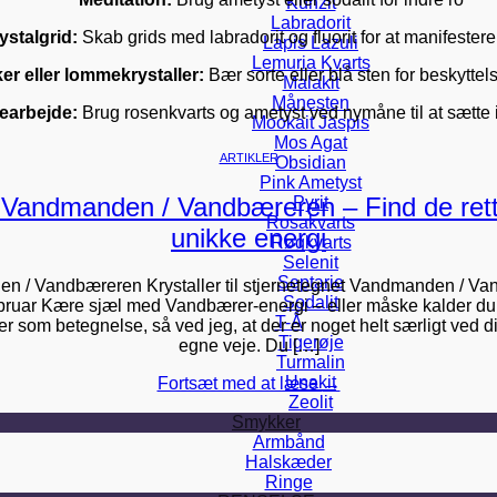
Kunzit
Labradorit
ystalgrid:
Skab grids med labradorit og fluorit for at manifestere
Lapis Lazuli
Lemuria Kvarts
r eller lommekrystaller:
Bær sorte eller blå sten for beskyttel
Malakit
Månesten
earbejde:
Brug rosenkvarts og ametyst ved nymåne til at sætte 
Mookait Jaspis
Mos Agat
ARTIKLER
Obsidian
Pink Ametyst
il Vandmanden / Vandbæreren – Find de rette
Pyrit
Rosakvarts
unikke energi
Røgkvarts
Selenit
Septarie
den / Vandbæreren Krystaller til stjernetegnet Vandmanden / 
Sodalit
februar Kære sjæl med Vandbærer-energi – eller måske kalder 
T-Å
 som betegnelse, så ved jeg, at der er noget helt særligt ved d
Tigerøje
egne veje. Du […]
Turmalin
Unakit
Fortsæt med at læse
→
Zeolit
Smykker
Armbånd
Halskæder
Ringe