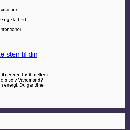
 visioner
se og klarhed
intentioner
 sten til din
Vandbæreren Født mellem
du dig selv Vandmand?
in energi. Du går dine