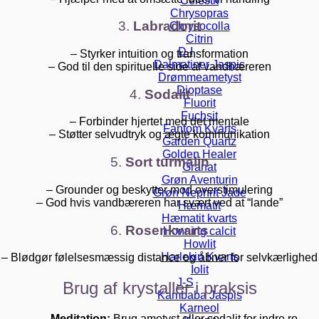
Celestit
Chrysopras
3.
Labradorit
Chrysocolla
Citrin
D-I
– Styrker intuition og transformation
Dalmatiner Jaspis
– God til den spirituelle side af vandbæreren
Drømmeametyst
Dioptase
4.
Sodalit
Fluorit
Fuchsit
– Forbinder hjertet med det mentale
Fantom Kvarts
– Støtter selvudtryk og ægte kommunikation
Garden Quartz
Golden Healer
5.
Sort turmalin
Granat
Grøn Aventurin
– Grounder og beskytter mod overstimulering
Grøn Nephrit Jade
– God hvis vandbæreren har svært ved at “lande”
Hæmatit
Hæmatit kvarts
6.
Rosenkvarts
Honning calcit
Howlit
Harlekin Kvarts
– Blødgør følelsesmæssig distance og åbner for selvkærlighed
Iolit
J-S
Brug af krystaller i praksis
Kambaba Jaspis
Karneol
Meditation:
Brug ametyst eller sodalit for indre ro