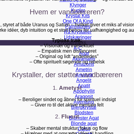
Klynger
Hvem er vandbæreren?
Kugler
Krystal Kits
One Of A Kind
, styret af både Uranus og Saturn – hvilket giver et miks af visi
Palmstones
e idéer, dyb intuition og et stort behov for uafhængighed og aut
Rå Krystaller
Udskæringer
Typiske træk:
Krystalindeks
– Visionær og intellektuel
A-C
– Empatisk men distanceret
Agat
– Original og lidt “anderledes”
Akvamarin
– Ofte spirituelt søgende og rebelsk
Amazonit
Ametrin
Krystaller, der støtter vandbæreren
Ametyst
Angelit
Apatit
1.
Ametyst
Apophyllit
Aragonit
– Beroliger sindet og åbner for spirituel indsigt
Aventurin
– Giver ro til det aktive mentale felt
Bjergkrystal
Blodsten
2.
Fluorit
Blomster Agat
Blonde agat
– Skaber mental struktur, fokus og flow
Calcit
– Hjælper med at omsætte idéer til handling