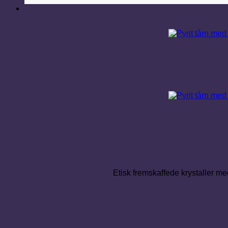
Etisk fremskaffede krystaller med