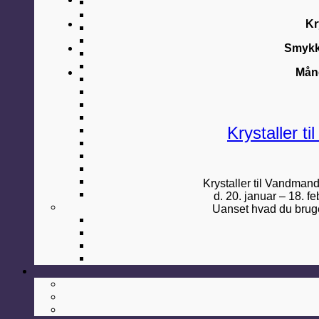
Kr
Smykke
Mån
Krystaller t
Krystaller til Vandman
d. 20. januar – 18. 
Uanset hvad du bruger