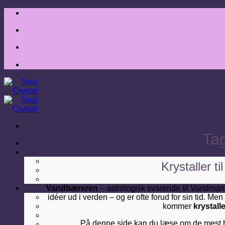
Tag
Krystaller t
Vandbæreren
– astrologisk svarende til Vandman
idéer ud i verden – og er ofte forud for sin tid. M
kommer
krystall
På denne side kan du læse om de mest har