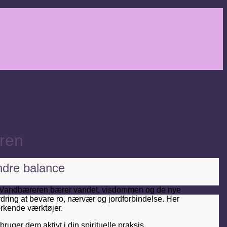
eren
indre balance
ed. Vandbæreren bærer vandet, visdommen og de nye
ordring at bevare ro, nærvær og jordforbindelse. Her
rkende værktøjer.
ger dem aktivt i din spirituelle praksis.