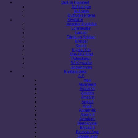
Duft Til Hjemmet
Duft lamper
Duft voks
Duft voks Prøver
Krystaller
Nyheder krystaller
Lommesten
Lamper
Tårne og Spidser
Klynger
Kugler
Krystal Kits
One Of A Kind
Palmstones
Rå Krystaller
Udskæringer
Krystalindeks
A-C
Agat
Akvamarin
Amazonit
Ametrin
Ametyst
Angelit
Apatit
Apophyllit
Aragonit
Aventurin
Bjergkrystal
Blodsten
Blomster Agat
Blonde agat