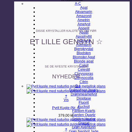
A-C
Agat
Akvamarin
Amazonit
Ametrin
Ametyst
Angelit
DISSE KRYSTALLER KALDTE PÅ DIG FØR
Apatit
Apophyllit
ET LILLE GENSYN ☆
Aragonit
Aventurin
Bjergkrystal
Blodsten
Blomster Agat
Blonde agat
Calcit
SE DE NYESTE KRYSTALLER
Celestit
Chrysopras
NYHEDER
Chrysocolla
Citrin
D-I
Dalmatiner Jaspis
Drømmeametyst
+
Dioptase
Vis
Fluorit
Fuchsit
Pyrit Kugle (Nr. 4)
Fantom Kvarts
Garden Quartz
379,00
kr.
Golden Healer
Granat
Grøn Aventurin
+
Grøn Nephrit Jade