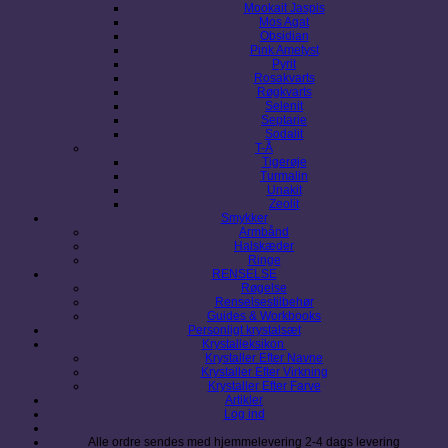
Mookait Jaspis
Mos Agat
Obsidian
Pink Ametyst
Pyrit
Rosakvarts
Røgkvarts
Selenit
Septarie
Sodalit
T-Å
Tigerøje
Turmalin
Unakit
Zeolit
Smykker
Armbånd
Halskæder
Ringe
RENSELSE
Røgelse
Renselsestilbehør
Guides & Workbooks
Personligt krystalsæt
Krystalleksikon
Krystaller Efter Navne
Krystaller Efter Virkning
Krystaller Efter Farve
Artikler
Log ind
Alle ordre sendes med hjemmelevering 2-4 dags levering