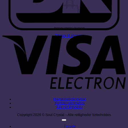
Ingen varer i kurven.
V
Tilbage til shoppen
E
Handelsebetingelser
Kontakt information
Etik om krystaller
Copyright 2026 © Soul Crystal – Alle rettigheder forbeholdes
Forside