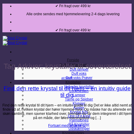
Fortsæt
✔ Fri fragt over 499 kr
til
indhold
Alle ordre sendes med hjemmelevering 2-4 dags levering
✔ Fri fragt over 499 kr
Forside
Tag Arkiver:
krystaller til soveværelset
Duft Til Hjemmet
Duft lamper
Duft voks
Duft voks Prøver
ARTIKLER
Krystaller
Nyheder krystaller
Find den rette krystal til dit hjem – en intuitiv guide
Lommesten
til dig
Lamper
Tårne og Spidser
Klynger
Find den rette krystal til dit hjem – en intuitiv guide til dig Det er ikke altid nemt at
Kugler
finde ud af, hvilken krystal der hører hjemme hvor. Og måske har du allerede en
Krystal Kits
skøn samling, men savner klarhed over, hvordan du får dem integreret i dit hjem
One Of A Kind
på en måde, der føles meningsfuld og […]
Palmstones
Rå Krystaller
Fortsæt med at læse
→
Udskæringer
Krystalindeks