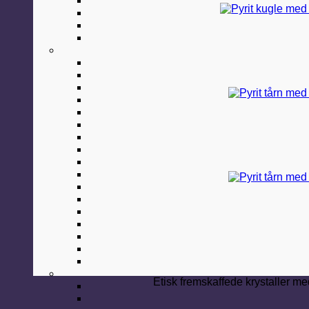
Etisk fremskaffede krystaller med