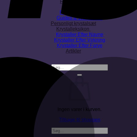
RENSELSE
Røgelse
Renselsestilbehør
Guides & Workbooks
Personligt krystalsæt
Krystalleksikon
Krystaller Efter Navne
Krystaller Efter Virkning
Krystaller Efter Farve
Artikler
Søg
efter:
Ingen varer i kurven.
Tilbage til shoppen
Søg
efter: