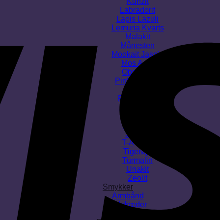
Kunzit
Labradorit
Lapis Lazuli
Lemuria Kvarts
Malakit
Månesten
Mookait Jaspis
Mos Agat
Obsidian
Pink Ametyst
Pyrit
Rosakvarts
Røgkvarts
Selenit
Septarie
Sodalit
T-Å
Tigerøje
Turmalin
Unakit
Zeolit
Smykker
Armbånd
Halskæder
Ringe