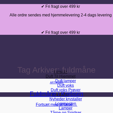
Fortsæt
✔ Fri fragt over 499 kr
til
Alle ordre sendes med hjemmelevering 2-4 dags levering
indhold
✔ Fri fragt over 499 kr
Tag Arkiver:
fuldmåne
Forside
Duft Til Hjemmet
Duft lamper
ARTIKLER
Duft voks
Duft voks Prøver
Fuldmåne i Krebsen
Krystaller
Nyheder krystaller
Lommesten
Fortsæt med at læse
→
Lamper
Tårne og Spidser