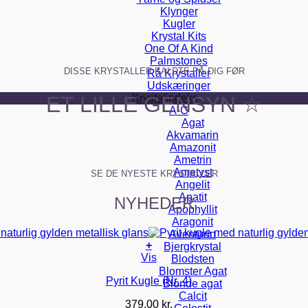
Klynger
Kugler
Krystal Kits
One Of A Kind
Palmstones
DISSE KRYSTALLER KALDTE PÅ DIG FØR
Rå Krystaller
Udskæringer
Krystalindeks
ET LILLE GENSYN ☆
A-C
Agat
Akvamarin
Amazonit
Ametrin
Ametyst
SE DE NYESTE KRYSTALLER
Angelit
Apatit
NYHEDER
Apophyllit
Aragonit
Aventurin
+
Bjergkrystal
Vis
Blodsten
Blomster Agat
Pyrit Kugle (Nr. 4)
Blonde agat
Calcit
379,00
kr.