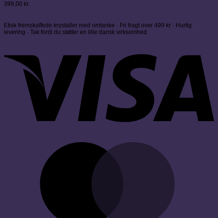
399,00
kr.
Etisk fremskaffede krystaller med omtanke · Fri fragt over 499 kr · Hurtig
levering · Tak fordi du støtter en lille dansk virksomhed
V
M