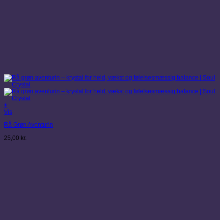
+
Dette
Vis
vare
Rå Grøn Aventurin
har
flere
25,00
kr.
varianter.
Mulighederne
kan
vælges
på
varesiden