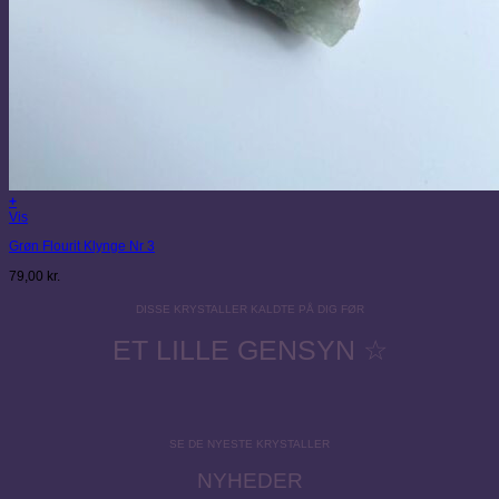
+
Vis
Grøn Flourit Klynge Nr 3
79,00
kr.
DISSE KRYSTALLER KALDTE PÅ DIG FØR
ET LILLE GENSYN ☆
SE DE NYESTE KRYSTALLER
NYHEDER