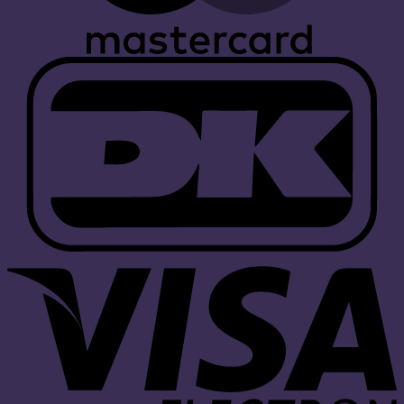
D
V
E