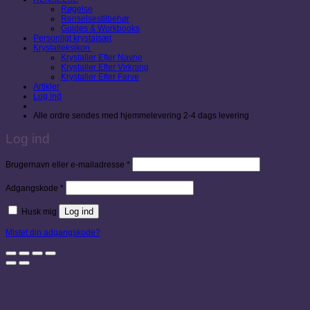
Røgelse
Renselsestilbehør
Guides & Workbooks
Personligt krystalsæt
Krystalleksikon
Krystaller Efter Navne
Krystaller Efter Virkning
Krystaller Efter Farve
Artikler
Log ind
Alle ordre sendes med hjemmelevering 2-4 dags levering
Log ind
Påkrævet
Brugernavn eller e-mailadresse
*
Påkrævet
Adgangskode
*
Log ind
Husk mig
Mistet din adgangskode?