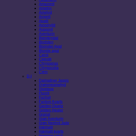
Amazonit
Ametrin
Ametyst
Angelit
Apatit
Apophyllit
Aragonit
Aventurin
Bjergkrystal
Blodsten
Blomster Agat
Blonde agat
Calcit
Celestit
Chrysopras
Chrysocolla
Citrin
D-I
Dalmatiner Jaspis
Drømmeametyst
Dioptase
Fluorit
Fuchsit
Fantom Kvarts
Garden Quartz
Golden Healer
Granat
Grøn Aventurin
Grøn Nephrit Jade
Hæmatit
Hæmatit kvarts
Honning calcit