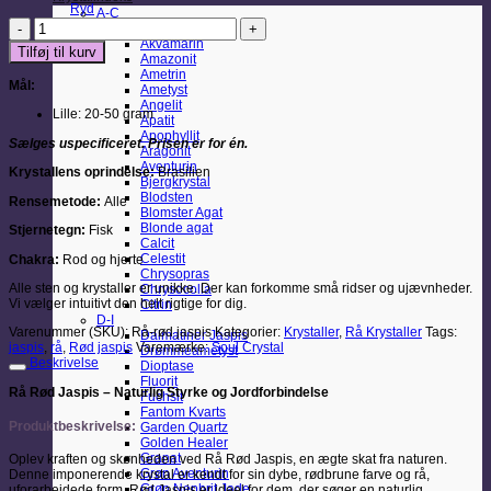
Ryd
A-C
Rå
Agat
Rød
Akvamarin
Tilføj til kurv
Jaspis
Amazonit
antal
Ametrin
Mål:
Ametyst
Angelit
Lille: 20-50 gram
Apatit
Apophyllit
Sælges uspecificeret. Prisen er for én.
Aragonit
Aventurin
Krystallens oprindelse:
Brasilien
Bjergkrystal
Blodsten
Rensemetode:
Alle
Blomster Agat
Blonde agat
Stjernetegn:
Fisk
Calcit
Celestit
Chakra:
Rod og hjerte
Chrysopras
Alle sten og krystaller er unikke. Der kan forkomme små ridser og ujævnheder.
Chrysocolla
Vi vælger intuitivt den helt rigtige for dig.
Citrin
D-I
Varenummer (SKU):
Rå-rød jaspis
Kategorier:
Krystaller
,
Rå Krystaller
Tags:
Dalmatiner Jaspis
jaspis
,
rå
,
Rød jaspis
Varemærke:
Soul Crystal
Drømmeametyst
Beskrivelse
Dioptase
Fluorit
Rå Rød Jaspis – Naturlig Styrke og Jordforbindelse
Fuchsit
Fantom Kvarts
Produktbeskrivelse:
Garden Quartz
Golden Healer
Granat
Oplev kraften og skønheden ved Rå Rød Jaspis, en ægte skat fra naturen.
Grøn Aventurin
Denne imponerende krystal er kendt for sin dybe, rødbrune farve og rå,
Grøn Nephrit Jade
uforarbejdede form. Rød Jaspis er ideel for dem, der søger en naturlig