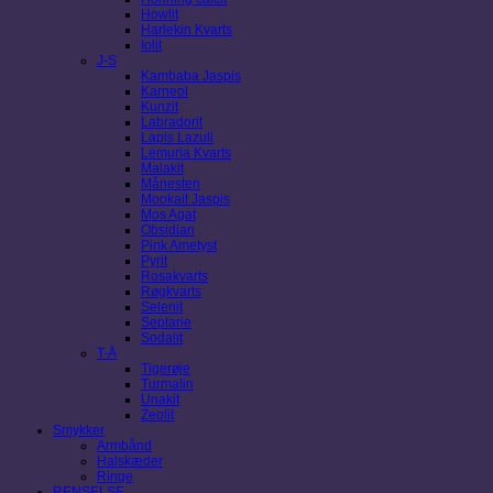
Howlit
Harlekin Kvarts
Iolit
J-S
Kambaba Jaspis
Karneol
Kunzit
Labradorit
Lapis Lazuli
Lemuria Kvarts
Malakit
Månesten
Mookait Jaspis
Mos Agat
Obsidian
Pink Ametyst
Pyrit
Rosakvarts
Røgkvarts
Selenit
Septarie
Sodalit
T-Å
Tigerøje
Turmalin
Unakit
Zeolit
Smykker
Armbånd
Halskæder
Ringe
RENSELSE