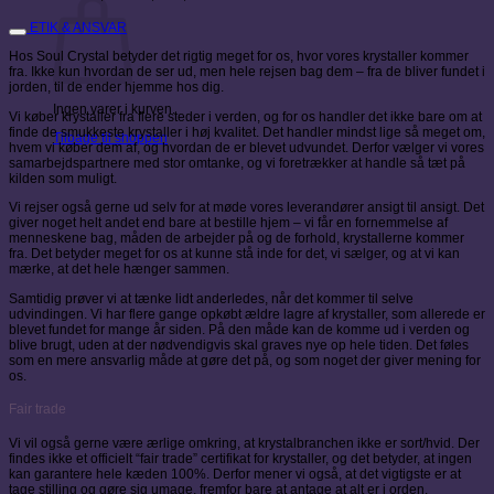
ETIK & ANSVAR
Hos Soul Crystal betyder det rigtig meget for os, hvor vores krystaller kommer
fra. Ikke kun hvordan de ser ud, men hele rejsen bag dem – fra de bliver fundet i
jorden, til de ender hjemme hos dig.
Ingen varer i kurven.
Vi køber krystaller fra flere steder i verden, og for os handler det ikke bare om at
finde de smukkeste krystaller i høj kvalitet. Det handler mindst lige så meget om,
Tilbage til shoppen
hvem vi køber dem af, og hvordan de er blevet udvundet. Derfor vælger vi vores
samarbejdspartnere med stor omtanke, og vi foretrækker at handle så tæt på
kilden som muligt.
Vi rejser også gerne ud selv for at møde vores leverandører ansigt til ansigt. Det
giver noget helt andet end bare at bestille hjem – vi får en fornemmelse af
menneskene bag, måden de arbejder på og de forhold, krystallerne kommer
fra. Det betyder meget for os at kunne stå inde for det, vi sælger, og at vi kan
mærke, at det hele hænger sammen.
Samtidig prøver vi at tænke lidt anderledes, når det kommer til selve
udvindingen. Vi har flere gange opkøbt ældre lagre af krystaller, som allerede er
blevet fundet for mange år siden. På den måde kan de komme ud i verden og
blive brugt, uden at der nødvendigvis skal graves nye op hele tiden. Det føles
som en mere ansvarlig måde at gøre det på, og som noget der giver mening for
os.
Fair trade
Vi vil også gerne være ærlige omkring, at krystalbranchen ikke er sort/hvid. Der
findes ikke et officielt “fair trade” certifikat for krystaller, og det betyder, at ingen
kan garantere hele kæden 100%. Derfor mener vi også, at det vigtigste er at
tage stilling og gøre sig umage, fremfor bare at antage at alt er i orden.