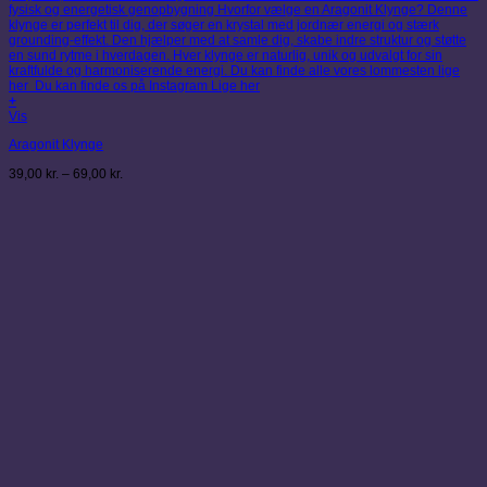
+
Dette
Vis
vare
Aragonit Klynge
har
flere
Prisinterval:
39,00
kr.
–
69,00
kr.
varianter.
39,00 kr.
Mulighederne
til
kan
69,00 kr.
vælges
på
varesiden