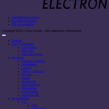
Handelsebetingelser
Kontakt information
Etik om krystaller
Copyright 2026 © Soul Crystal – Alle rettigheder forbeholdes
Forside
Duft Til Hjemmet
Duft lamper
Duft voks
Duft voks Prøver
Krystaller
Nyheder krystaller
Lommesten
Lamper
Tårne og Spidser
Klynger
Kugler
Krystal Kits
One Of A Kind
Palmstones
Rå Krystaller
Udskæringer
Krystalindeks
A-C
Agat
Akvamarin