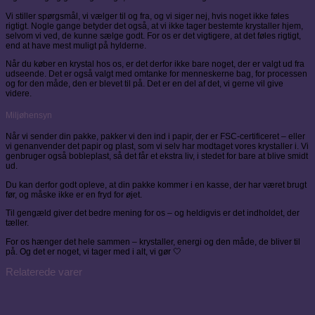
Vi stiller spørgsmål, vi vælger til og fra, og vi siger nej, hvis noget ikke føles
rigtigt. Nogle gange betyder det også, at vi ikke tager bestemte krystaller hjem,
selvom vi ved, de kunne sælge godt. For os er det vigtigere, at det føles rigtigt,
end at have mest muligt på hylderne.
Når du køber en krystal hos os, er det derfor ikke bare noget, der er valgt ud fra
udseende. Det er også valgt med omtanke for menneskerne bag, for processen
og for den måde, den er blevet til på. Det er en del af det, vi gerne vil give
videre.
Miljøhensyn
Når vi sender din pakke, pakker vi den ind i papir, der er FSC-certificeret – eller
vi genanvender det papir og plast, som vi selv har modtaget vores krystaller i. Vi
genbruger også bobleplast, så det får et ekstra liv, i stedet for bare at blive smidt
ud.
Du kan derfor godt opleve, at din pakke kommer i en kasse, der har været brugt
før, og måske ikke er en fryd for øjet.
Til gengæld giver det bedre mening for os – og heldigvis er det indholdet, der
tæller.
For os hænger det hele sammen – krystaller, energi og den måde, de bliver til
på. Og det er noget, vi tager med i alt, vi gør 🤍
Relaterede varer