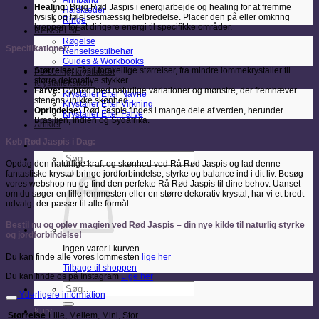
Armbånd
Healing:
Brug Rød Jaspis i energiarbejde og healing for at fremme
Halskæder
fysisk og følelsesmæssig helbredelse. Placer den på eller omkring
Ringe
kroppen for at dirigere energi til specifikke områder.
RENSELSE
Røgelse
Specifikationer:
Renselsestilbehør
Guides & Workbooks
Størrelse:
Fås i forskellige størrelser, fra mindre lommekrystaller til
Personligt krystalsæt
større dekorative stykker.
Krystalleksikon
Farve:
Dybrød med naturlige variationer og mønstre, der fremhæver
Krystaller Efter Navne
stenens unikke skønhed.
Krystaller Efter Virkning
Oprindelse:
Rød Jaspis findes i mange dele af verden, herunder
Krystaller Efter Farve
Brasilien, Indien og Sydafrika.
Artikler
Køb Rød Jaspis i Dag:
Søg
Opdag den naturlige kraft og skønhed ved Rå Rød Jaspis og lad denne
efter:
fantastiske krystal bringe jordforbindelse, styrke og balance ind i dit liv. Besøg
vores webshop nu og find den perfekte Rå Rød Jaspis til dine behov. Uanset
om du søger en lille lommesten eller en større dekorativ krystal, har vi et bredt
udvalg, der passer til alle formål.
Bestil nu og oplev magien ved Rød Jaspis – din nye kilde til naturlig styrke
og jordforbindelse!
Ingen varer i kurven.
Du kan finde alle vores lommesten
lige her
Tilbage til shoppen
Du kan finde os på Instagram
Lige her
Søg
Yderligere information
efter:
Kurv
Størrelse
Lille, Mellem, Mini, Stor