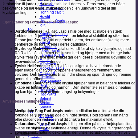
Hæmatit
forbindelse til jorden, styrke og stabilitet i deres liv. Dens energier er både
Hæmatit kvarts
beskyttende og nærende, hvilket gør den til en uundværlig del af din
Honning calcit
krystalsamling.
Howlit
Harlekin Kvarts
Egenskaber og Fordele ved Rå Rød Jaspis:
Iolit
J-S
Jordforbindelse:
Rå Rød Jaspis hjælper med at skabe en stærk
Kambaba Jaspis
forbindelse til jorden, hvilket giver en følelse af stabilitet og sikkerhed.
Karneol
Denne jordnære krystal er perfekt til dem, der ønsker at føle sig mere
Kunzit
centrerede og forankrede i deres dagligdag.
Labradorit
Styrke og Mod:
Denne krystal er kendt for at styrke viljestyrke og mod.
Lapis Lazuli
Rå Rød Jaspis fremmer beslutsomhed og hjælper med at bringe indre
Lemuria Kvarts
styrke frem i svære tider, hvilket gør den ideel til personlig udvikling og
Malakit
overvindelse af udfordringer.
Månesten
Fysisk Helbredelse:
Rå Rød Jaspis siges at have helbredende
Mookait Jaspis
egenskaber, der styrker kroppens energifelter og fremmer fysisk
Mos Agat
velvære. Den kan bruges til at lindre stress og spændinger og fremme
Obsidian
generel sundhed.
Pink Ametyst
Emotionel Balance:
Denne krystal hjælper med at balancere følelser og
Pyrit
skabe en følelse af ro og harmoni. Den støtter følelsesmæssig healing
Rosakvarts
og kan hjælpe med at lindre angst og bekymringer.
Røgkvarts
Selenit
Anvendelsesmuligheder:
Septarie
Sodalit
Meditation:
Brug Rød Jaspis under meditation for at forstærke din
T-Å
forbindelse til jorden og øge din indre styrke. Hold stenen i din hånd
Tigerøje
eller placer den ved roden af dit chakra for maksimal effekt.
Turmalin
Dekoration:
Placer Rød Jaspis i dit hjem eller på din arbejdsplads for at
Unakit
skabe en stabil og beskyttende energi. Denne rå krystal fungerer også
Zeolit
som en smuk, naturlig dekoration, der tilføjer et rustikt touch til ethvert
Smykker
rum.