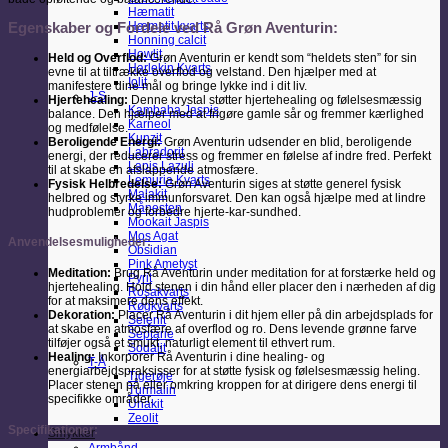
Hæmatit
Hæmatit kvarts
Egenskaber og Fordele ved Rå Grøn Aventurin:
Honning calcit
Howlit
Held og Overflod:
Grøn Aventurin er kendt som “heldets sten” for sin
Harlekin Kvarts
evne til at tiltrække overflod og velstand. Den hjælper med at
Iolit
manifestere dine mål og bringe lykke ind i dit liv.
J-S
Hjertehealing:
Denne krystal støtter hjertehealing og følelsesmæssig
Kambaba Jaspis
balance. Den hjælper med at frigøre gamle sår og fremmer kærlighed
Karneol
og medfølelse.
Kunzit
Beroligende Energi:
Grøn Aventurin udsender en blid, beroligende
Labradorit
energi, der reducerer stress og fremmer en følelse af indre fred. Perfekt
Lapis Lazuli
til at skabe en afslappende atmosfære.
Lemuria Kvarts
Fysisk Helbredelse:
Grøn Aventurin siges at støtte generel fysisk
Malakit
helbred og styrke immunforsvaret. Den kan også hjælpe med at lindre
Månesten
hudproblemer og forbedre hjerte-kar-sundhed.
Mookait Jaspis
Mos Agat
Anvendelsesmuligheder:
Obsidian
Pink Ametyst
Meditation:
Brug Rå Aventurin under meditation for at forstærke held og
Pyrit
hjertehealing. Hold stenen i din hånd eller placer den i nærheden af dig
Rosakvarts
for at maksimere dens effekt.
Røgkvarts
Dekoration:
Placer Rå Aventurin i dit hjem eller på din arbejdsplads for
Selenit
at skabe en atmosfære af overflod og ro. Dens levende grønne farve
Septarie
tilføjer også et smukt, naturligt element til ethvert rum.
Sodalit
Healing:
Inkorporer Rå Aventurin i dine healing- og
T-Å
energiarbejdspraksisser for at støtte fysisk og følelsesmæssig heling.
Tigerøje
Placer stenen på eller omkring kroppen for at dirigere dens energi til
Turmalin
specifikke områder.
Unakit
Zeolit
Specifikationer:
Smykker