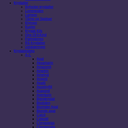
Krystaller
Nyheder krystaller
Lommesten
Lamper
Tårne og Spidser
Klynger
Kugler
Krystal Kits
One Of A Kind
Palmstones
Rå Krystaller
Udskæringer
Krystalindeks
A-C
Agat
Akvamarin
Amazonit
Ametrin
Ametyst
Angelit
Apatit
Apophyllit
Aragonit
Aventurin
Bjergkrystal
Blodsten
Blomster Agat
Blonde agat
Calcit
Celestit
Chrysopras
Chrysocolla