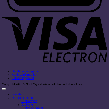
V
E
Handelsebetingelser
Kontakt information
Etik om krystaller
Copyright 2026 © Soul Crystal – Alle rettigheder forbeholdes
Forside
Duft Til Hjemmet
Duft lamper
Duft voks
Duft voks Prøver