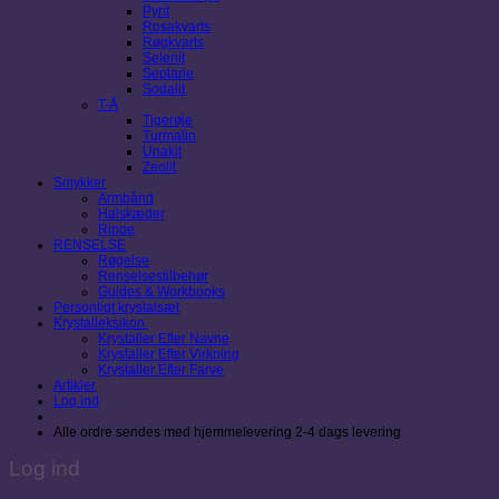
Pyrit
Rosakvarts
Røgkvarts
Selenit
Septarie
Sodalit
T-Å
Tigerøje
Turmalin
Unakit
Zeolit
Smykker
Armbånd
Halskæder
Ringe
RENSELSE
Røgelse
Renselsestilbehør
Guides & Workbooks
Personligt krystalsæt
Krystalleksikon
Krystaller Efter Navne
Krystaller Efter Virkning
Krystaller Efter Farve
Artikler
Log ind
Alle ordre sendes med hjemmelevering 2-4 dags levering
Log ind