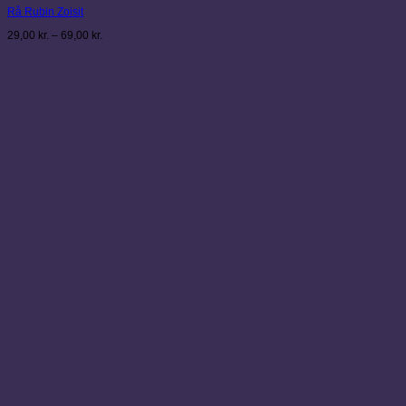
Rå Rubin Zoisit
har
flere
Prisinterval:
29,00
kr.
–
69,00
kr.
varianter.
29,00 kr.
Mulighederne
til
kan
69,00 kr.
vælges
på
varesiden