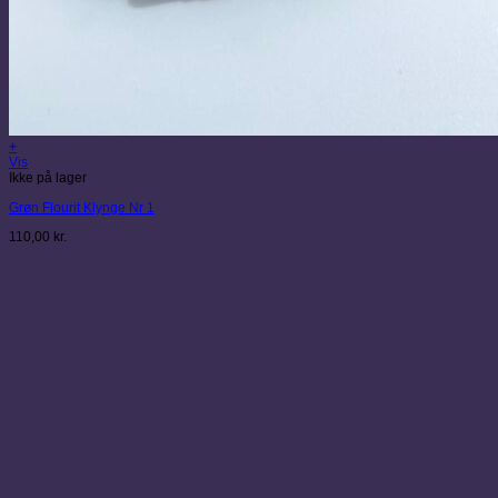
+
Vis
Ikke på lager
Grøn Flourit Klynge Nr 1
110,00
kr.