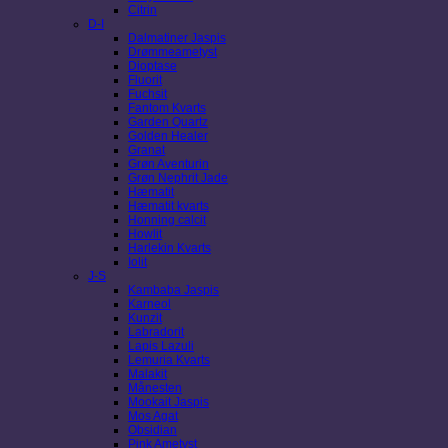
Citrin
D-I
Dalmatiner Jaspis
Drømmeametyst
Dioptase
Fluorit
Fuchsit
Fantom Kvarts
Garden Quartz
Golden Healer
Granat
Grøn Aventurin
Grøn Nephrit Jade
Hæmatit
Hæmatit kvarts
Honning calcit
Howlit
Harlekin Kvarts
Iolit
J-S
Kambaba Jaspis
Karneol
Kunzit
Labradorit
Lapis Lazuli
Lemuria Kvarts
Malakit
Månesten
Mookait Jaspis
Mos Agat
Obsidian
Pink Ametyst