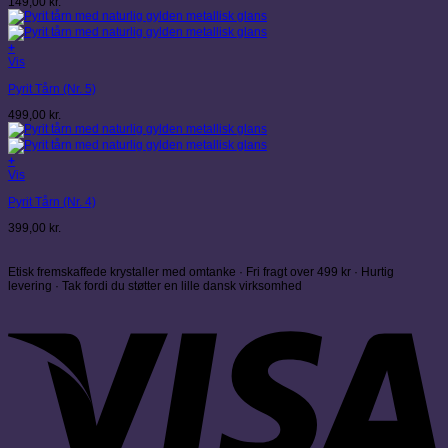
149,00
kr.
+
Vis
Pyrit Tårn (Nr. 5)
499,00
kr.
+
Vis
Pyrit Tårn (Nr. 4)
399,00
kr.
Etisk fremskaffede krystaller med omtanke · Fri fragt over 499 kr · Hurtig
levering · Tak fordi du støtter en lille dansk virksomhed
V