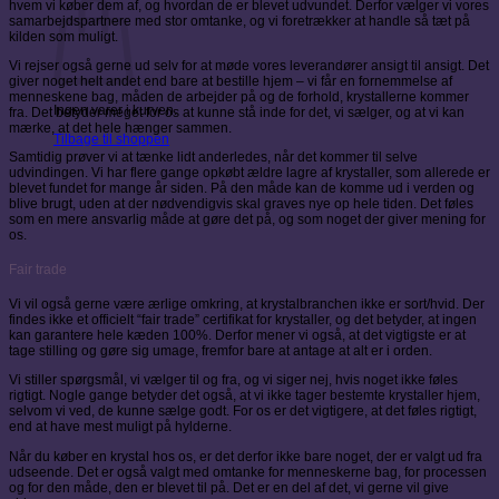
hvem vi køber dem af, og hvordan de er blevet udvundet. Derfor vælger vi vores
samarbejdspartnere med stor omtanke, og vi foretrækker at handle så tæt på
kilden som muligt.
Vi rejser også gerne ud selv for at møde vores leverandører ansigt til ansigt. Det
giver noget helt andet end bare at bestille hjem – vi får en fornemmelse af
menneskene bag, måden de arbejder på og de forhold, krystallerne kommer
Ingen varer i kurven.
fra. Det betyder meget for os at kunne stå inde for det, vi sælger, og at vi kan
mærke, at det hele hænger sammen.
Tilbage til shoppen
Samtidig prøver vi at tænke lidt anderledes, når det kommer til selve
udvindingen. Vi har flere gange opkøbt ældre lagre af krystaller, som allerede er
blevet fundet for mange år siden. På den måde kan de komme ud i verden og
blive brugt, uden at der nødvendigvis skal graves nye op hele tiden. Det føles
som en mere ansvarlig måde at gøre det på, og som noget der giver mening for
os.
Fair trade
Vi vil også gerne være ærlige omkring, at krystalbranchen ikke er sort/hvid. Der
findes ikke et officielt “fair trade” certifikat for krystaller, og det betyder, at ingen
kan garantere hele kæden 100%. Derfor mener vi også, at det vigtigste er at
tage stilling og gøre sig umage, fremfor bare at antage at alt er i orden.
Vi stiller spørgsmål, vi vælger til og fra, og vi siger nej, hvis noget ikke føles
rigtigt. Nogle gange betyder det også, at vi ikke tager bestemte krystaller hjem,
selvom vi ved, de kunne sælge godt. For os er det vigtigere, at det føles rigtigt,
end at have mest muligt på hylderne.
Når du køber en krystal hos os, er det derfor ikke bare noget, der er valgt ud fra
udseende. Det er også valgt med omtanke for menneskerne bag, for processen
og for den måde, den er blevet til på. Det er en del af det, vi gerne vil give