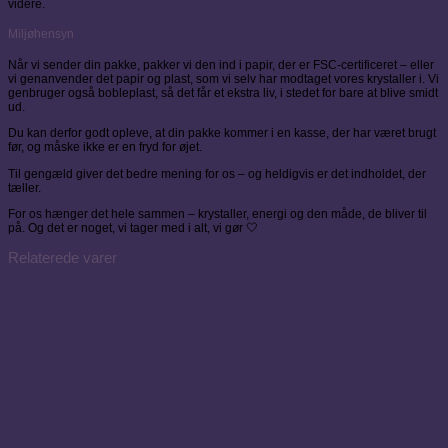
videre.
Miljøhensyn
Når vi sender din pakke, pakker vi den ind i papir, der er FSC-certificeret – eller
vi genanvender det papir og plast, som vi selv har modtaget vores krystaller i. Vi
genbruger også bobleplast, så det får et ekstra liv, i stedet for bare at blive smidt
ud.
Du kan derfor godt opleve, at din pakke kommer i en kasse, der har været brugt
før, og måske ikke er en fryd for øjet.
Til gengæld giver det bedre mening for os – og heldigvis er det indholdet, der
tæller.
For os hænger det hele sammen – krystaller, energi og den måde, de bliver til
på. Og det er noget, vi tager med i alt, vi gør 🤍
Relaterede varer