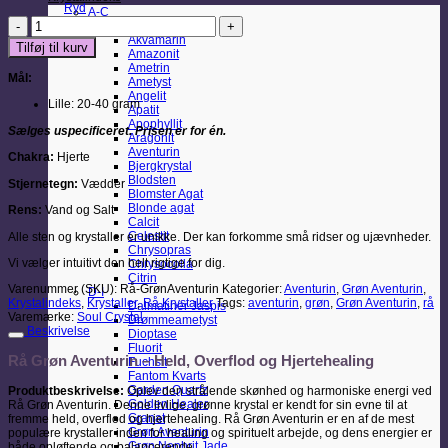
Ryd
A-C
Rå
Agat
Grøn
Akvamarin
Tilføj til kurv
Aventurin
Amazonit
antal
Ametrin
Mål:
Ametyst
Angelit
Lille: 20-40 gram
Apatit
Apophyllit
Sælges uspecificeret. Prisen er for én.
Aragonit
Aventurin
Chakra:
Hjerte
Bjergkrystal
Blodsten
Stjernetegn:
Vædder
Blomster Agat
Blonde agat
Rens:
Vand og Salt
Calcit
Celestit
Alle sten og krystaller er unikke. Der kan forkomme små ridser og ujævnheder.
Chrysopras
Vi vælger intuitivt den helt rigtige for dig.
Chrysocolla
Citrin
Varenummer (SKU):
Rå-GrønAventurin
Kategorier:
Aventurin
,
Grøn Aventurin
,
D-I
Krystalindeks
,
Krystaller
,
Rå Krystaller
Tags:
aventurin
,
grøn
,
Grøn Aventurin
,
rå
Dalmatiner Jaspis
Varemærke:
Soul Crystal
Drømmeametyst
Beskrivelse
Dioptase
Fluorit
Rå Grøn Aventurin – Held, Overflod og Hjertehealing
Fuchsit
Fantom Kvarts
Garden Quartz
Produktbeskrivelse:
Oplev den strålende skønhed og harmoniske energi ved
Golden Healer
Rå Grøn Aventurin. Denne livlige, grønne krystal er kendt for sin evne til at
Granat
fremme held, overflod og hjertehealing. Rå Grøn Aventurin er en af de mest
Grøn Aventurin
populære krystaller inden for healing og spirituelt arbejde, og dens energier er
Grøn Nephrit Jade
både opløftende og balancerende.