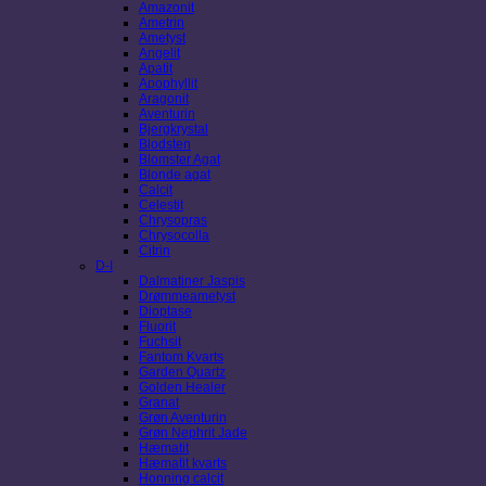
Amazonit
Ametrin
Ametyst
Angelit
Apatit
Apophyllit
Aragonit
Aventurin
Bjergkrystal
Blodsten
Blomster Agat
Blonde agat
Calcit
Celestit
Chrysopras
Chrysocolla
Citrin
D-I
Dalmatiner Jaspis
Drømmeametyst
Dioptase
Fluorit
Fuchsit
Fantom Kvarts
Garden Quartz
Golden Healer
Granat
Grøn Aventurin
Grøn Nephrit Jade
Hæmatit
Hæmatit kvarts
Honning calcit