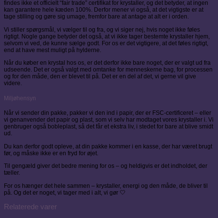
findes ikke et officielt “fair trade” certifikat for krystaller, og det betyder, at ingen
kan garantere hele kæden 100%. Derfor mener vi også, at det vigtigste er at
tage stilling og gøre sig umage, fremfor bare at antage at alt er i orden.
Vi stiller spørgsmål, vi vælger til og fra, og vi siger nej, hvis noget ikke føles
rigtigt. Nogle gange betyder det også, at vi ikke tager bestemte krystaller hjem,
selvom vi ved, de kunne sælge godt. For os er det vigtigere, at det føles rigtigt,
end at have mest muligt på hylderne.
Når du køber en krystal hos os, er det derfor ikke bare noget, der er valgt ud fra
udseende. Det er også valgt med omtanke for menneskerne bag, for processen
og for den måde, den er blevet til på. Det er en del af det, vi gerne vil give
videre.
Miljøhensyn
Når vi sender din pakke, pakker vi den ind i papir, der er FSC-certificeret – eller
vi genanvender det papir og plast, som vi selv har modtaget vores krystaller i. Vi
genbruger også bobleplast, så det får et ekstra liv, i stedet for bare at blive smidt
ud.
Du kan derfor godt opleve, at din pakke kommer i en kasse, der har været brugt
før, og måske ikke er en fryd for øjet.
Til gengæld giver det bedre mening for os – og heldigvis er det indholdet, der
tæller.
For os hænger det hele sammen – krystaller, energi og den måde, de bliver til
på. Og det er noget, vi tager med i alt, vi gør 🤍
Relaterede varer