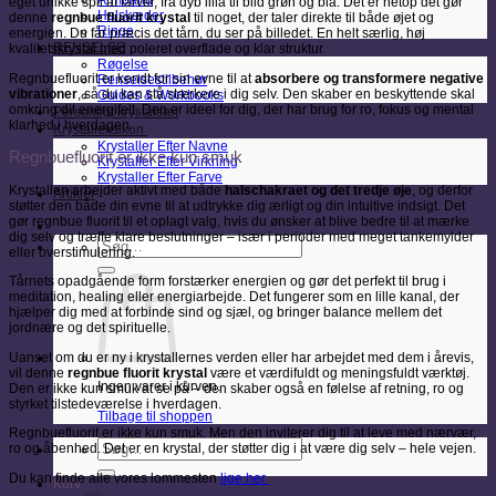
Armbånd
eget unikke spil af farver, fra dyb lilla til blid grøn og blå. Det er netop det gør
Halskæder
denne
regnbue fluorit krystal
til noget, der taler direkte til både øjet og
Ringe
energien. Du får præcis det tårn, du ser på billedet. En helt særlig, høj
RENSELSE
kvalitetskrystal med poleret overflade og klar struktur.
Røgelse
Regnbuefluorit er kendt for sin evne til at
absorbere og transformere negative
Renselsestilbehør
vibrationer
, så du kan stå stærkere i dig selv. Den skaber en beskyttende skal
Guides & Workbooks
omkring dit energifelt. Den er ideel for dig, der har brug for ro, fokus og mental
Personligt krystalsæt
klarhed i hverdagen.
Krystalleksikon
Krystaller Efter Navne
Regnbuefluorit er ikke kun smuk
Krystaller Efter Virkning
Krystaller Efter Farve
Krystallen arbejder aktivt med både
halschakraet og det tredje øje
, og derfor
Artikler
støtter den både din evne til at udtrykke dig ærligt og din intuitive indsigt. Det
gør regnbue fluorit til et oplagt valg, hvis du ønsker at blive bedre til at mærke
dig selv og træffe klare beslutninger – især i perioder med meget tankemylder
Søg
eller overstimulering.
efter:
Tårnets opadgående form forstærker energien og gør det perfekt til brug i
meditation, healing eller energiarbejde. Det fungerer som en lille kanal, der
hjælper dig med at forbinde sind og sjæl, og bringer balance mellem det
jordnære og det spirituelle.
Uanset om du er ny i krystallernes verden eller har arbejdet med dem i årevis,
vil denne
regnbue fluorit krystal
være et værdifuldt og meningsfuldt værktøj.
Ingen varer i kurven.
Den er ikke kun smuk at se på – den skaber også en følelse af retning, ro og
styrket tilstedeværelse i hverdagen.
Tilbage til shoppen
Regnbuefluorit er ikke kun smuk. Men den inviterer dig til at leve med nærvær,
Søg
ro og åbenhed. Det er en krystal, der støtter dig i at være dig selv – hele vejen.
efter:
Du kan finde alle vores lommesten
lige her
Kurv