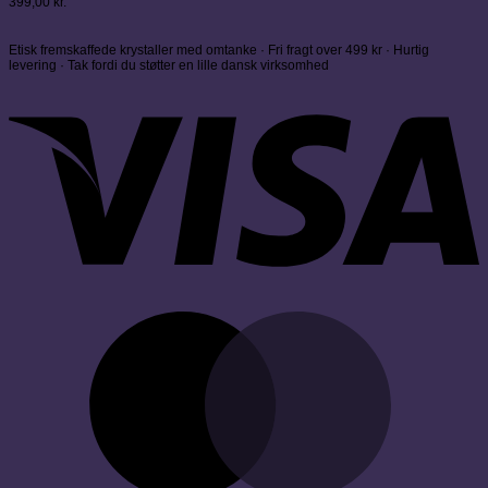
399,00
kr.
Etisk fremskaffede krystaller med omtanke · Fri fragt over 499 kr · Hurtig
levering · Tak fordi du støtter en lille dansk virksomhed
V
M