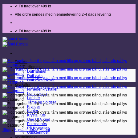
Fortsæt
✔ Fri fragt over 499 kr
til
indhold
Alle ordre sendes med hjemmelevering 2-4 dags levering
✔ Fri fragt over 499 kr
Forside
Duft Til Hjemmet
Duft lamper
Duft voks
Duft voks Prøver
Krystaller
Nyheder krystaller
Lommesten
Lamper
Tårne og Spidser
Klynger
Kugler
Krystal Kits
One Of A Kind
Palmstones
Rå Krystaller
Shop
/
Krystalindeks
/
Fluorit
Udskæringer
Krystalindeks