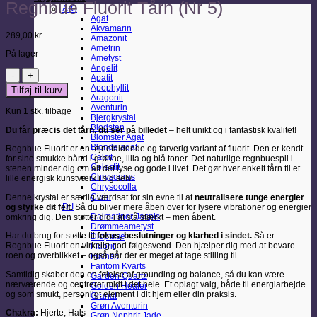
Regnbue Fluorit Tårn (Nr 5)
A-C
Agat
Akvamarin
289,00
kr.
Amazonit
Ametrin
På lager
Ametyst
Angelit
Regnbue
Apatit
Fluorit
Apophyllit
Tilføj til kurv
Tårn
Aragonit
(Nr
Aventurin
Kun 1 stk. tilbage
5)
Bjergkrystal
antal
Blodsten
Du får præcis det tårn, du ser på billedet
– helt unikt og i fantastisk kvalitet!
Blomster Agat
Blonde agat
Regnbue Fluorit er en iøjnefaldende og farverig variant af fluorit. Den er kendt
Calcit
for sine smukke bånd i grønne, lilla og blå toner. Det naturlige regnbuespil i
Celestit
stenen minder dig om alt det lyse og gode i livet. Det gør hver enkelt tårn til et
Chrysopras
lille energisk kunstværk i sig selv.
Chrysocolla
Citrin
Denne krystal er særlig værdsat for sin evne til at
neutralisere tunge energier
D-I
og styrke dit felt.
Så du bliver mere åben over for lysere vibrationer og energier
Dalmatiner Jaspis
omkring dig. Den støtter dig i at stå stærkt – men åbent.
Drømmeametyst
Har du brug for støtte til
fokus, beslutninger og klarhed i sindet.
Så er
Dioptase
Regnbue Fluorit en virkelig god følgesvend. Den hjælper dig med at bevare
Fluorit
roen og overblikket – også når der er meget at tage stilling til.
Fuchsit
Fantom Kvarts
Samtidig skaber den en følelse af grounding og balance, så du kan være
Garden Quartz
nærværende og centreret midt i det hele. Et oplagt valg, både til energiarbejde
Golden Healer
og som smukt, personligt element i dit hjem eller din praksis.
Granat
Grøn Aventurin
Chakra:
Hjerte,
Hals
Grøn Nephrit Jade