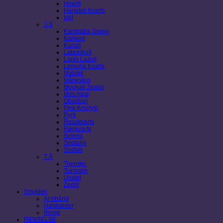
Howlit
Harlekin Kvarts
Iolit
J-S
Kambaba Jaspis
Karneol
Kunzit
Labradorit
Lapis Lazuli
Lemuria Kvarts
Malakit
Månesten
Mookait Jaspis
Mos Agat
Obsidian
Pink Ametyst
Pyrit
Rosakvarts
Røgkvarts
Selenit
Septarie
Sodalit
T-Å
Tigerøje
Turmalin
Unakit
Zeolit
Smykker
Armbånd
Halskæder
Ringe
RENSELSE