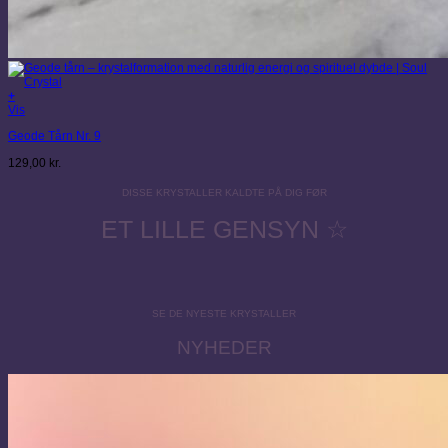
+
Vis
Geode Tårn Nr. 9
129,00
kr.
DISSE KRYSTALLER KALDTE PÅ DIG FØR
ET LILLE GENSYN ☆
SE DE NYESTE KRYSTALLER
NYHEDER