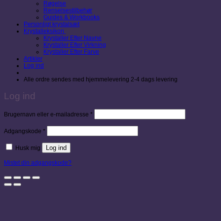
Røgelse
Renselsestilbehør
Guides & Workbooks
Personligt krystalsæt
Krystalleksikon
Krystaller Efter Navne
Krystaller Efter Virkning
Krystaller Efter Farve
Artikler
Log ind
Alle ordre sendes med hjemmelevering 2-4 dags levering
Log ind
Påkrævet
Brugernavn eller e-mailadresse
*
Påkrævet
Adgangskode
*
Log ind
Husk mig
Mistet din adgangskode?