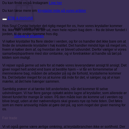
Du kan finde os på Instagram
Lige her
Du kan læse mere om
Krystaller inde på vores artikler
ETIK & ANSVAR
Hos Soul Crystal betyder det rigtig meget for os, hvor vores krystaller kommer
Ingen varer i kurven.
fra. Ikke kun hvordan de ser ud, men hele rejsen bag dem – fra de bliver fundet i
jorden, til de ender hjemme hos dig.
Tilbage til shoppen
Vi køber krystaller fra flere steder i verden, og for os handler det ikke bare om at
finde de smukkeste krystaller i høj kvalitet. Det handler mindst lige så meget om,
hvem vi køber dem af, og hvordan de er blevet udvundet. Derfor vælger vi vores
samarbejdspartnere med stor omtanke, og vi foretrækker at handle så tæt på
kilden som muligt.
Vi rejser også gerne ud selv for at møde vores leverandører ansigt til ansigt. Det
giver noget helt andet end bare at bestille hjem – vi får en fornemmelse af
menneskene bag, måden de arbejder på og de forhold, krystallerne kommer
fra. Det betyder meget for os at kunne stå inde for det, vi sælger, og at vi kan
mærke, at det hele hænger sammen.
Samtidig prøver vi at tænke lidt anderledes, når det kommer til selve
udvindingen. Vi har flere gange opkøbt ældre lagre af krystaller, som allerede er
blevet fundet for mange år siden. På den måde kan de komme ud i verden og
blive brugt, uden at der nødvendigvis skal graves nye op hele tiden. Det føles
som en mere ansvarlig måde at gøre det på, og som noget der giver mening for
os.
Fair trade
Vi vil også gerne være ærlige omkring, at krystalbranchen ikke er sort/hvid. Der