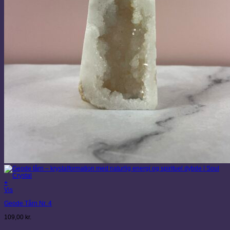
+
Vis
Geode Tårn Nr. 4
109,00
kr.