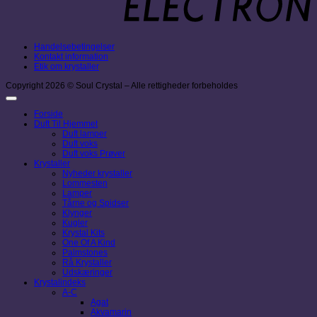
Handelsebetingelser
Kontakt information
Etik om krystaller
Copyright 2026 © Soul Crystal – Alle rettigheder forbeholdes
Forside
Duft Til Hjemmet
Duft lamper
Duft voks
Duft voks Prøver
Krystaller
Nyheder krystaller
Lommesten
Lamper
Tårne og Spidser
Klynger
Kugler
Krystal Kits
One Of A Kind
Palmstones
Rå Krystaller
Udskæringer
Krystalindeks
A-C
Agat
Akvamarin