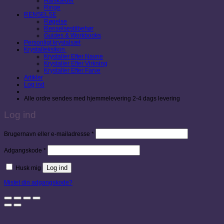
Halskæder
Ringe
RENSELSE
Røgelse
Renselsestilbehør
Guides & Workbooks
Personligt krystalsæt
Krystalleksikon
Krystaller Efter Navne
Krystaller Efter Virkning
Krystaller Efter Farve
Artikler
Log ind
Alle ordre sendes med hjemmelevering 2-4 dags levering
Log ind
Påkrævet
Brugernavn eller e-mailadresse
*
Påkrævet
Adgangskode
*
Log ind
Husk mig
Mistet din adgangskode?