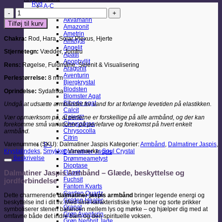
Ryd
A-C
Dalmatiner
Agat
Jaspis
Akvamarin
Tilføj til kurv
Armbånd
Amazonit
antal
Ametrin
Chakra:
Rod, Hara, Solar Plexus, Hjerte
Ametyst
Angelit
Stjernetegn:
Vædder, Jomfru
Apatit
Apophyllit
Rens:
Røgelse, Fuldmåne, Selenit & Visualisering
Aragonit
Aventurin
Perlestørrelse:
8 mm
Bjergkrystal
Blodsten
Oprindelse:
Sydafrika
Blomster Agat
Blonde agat
Undgå at udsætte armbåndet for vand for at forlænge levetiden på elastikken.
Calcit
Celestit
Vær opmærksom på, at perlerne er forskellige på alle armbånd, og der kan
Chrysopras
forekomme små variationer på perlefarve og forekomst på hvert enkelt
Chrysocolla
armbånd.
Citrin
Varenummer (SKU):
Dalmatiner Jaspis
Kategorier:
Armbånd
,
Dalmatiner Jaspis
,
D-I
Krystalindeks
,
Smykker
Varemærke:
Soul Crystal
Dalmatiner Jaspis
Beskrivelse
Drømmeametyst
Dioptase
Dalmatiner Jaspis Armbånd – Glæde, beskyttelse og
Fluorit
Fuchsit
jordforbindelse
Fantom Kvarts
Garden Quartz
Dette charmerende
dalmatiner jaspis armbånd
bringer legende energi og
Golden Healer
beskyttelse ind i dit liv. Med sine karakteristiske lyse toner og sorte prikker
Granat
symboliserer stenen balancen mellem lys og mørke – og hjælper dig med at
Grøn Aventurin
omfavne både det indre barn og den spirituelle voksen.
Grøn Nephrit Jade