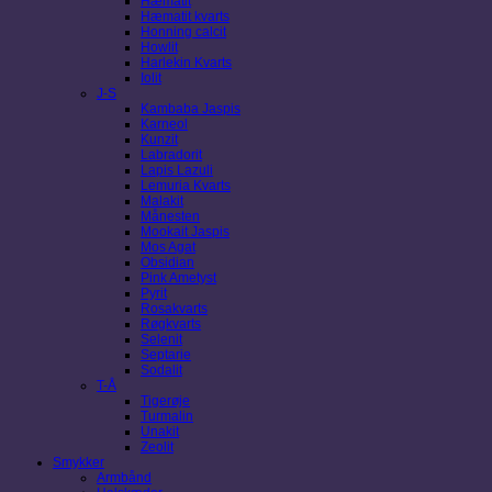
Hæmatit
Hæmatit kvarts
Honning calcit
Howlit
Harlekin Kvarts
Iolit
J-S
Kambaba Jaspis
Karneol
Kunzit
Labradorit
Lapis Lazuli
Lemuria Kvarts
Malakit
Månesten
Mookait Jaspis
Mos Agat
Obsidian
Pink Ametyst
Pyrit
Rosakvarts
Røgkvarts
Selenit
Septarie
Sodalit
T-Å
Tigerøje
Turmalin
Unakit
Zeolit
Smykker
Armbånd