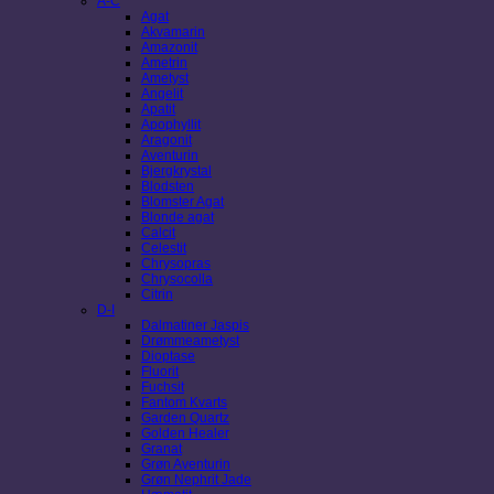
A-C
Agat
Akvamarin
Amazonit
Ametrin
Ametyst
Angelit
Apatit
Apophyllit
Aragonit
Aventurin
Bjergkrystal
Blodsten
Blomster Agat
Blonde agat
Calcit
Celestit
Chrysopras
Chrysocolla
Citrin
D-I
Dalmatiner Jaspis
Drømmeametyst
Dioptase
Fluorit
Fuchsit
Fantom Kvarts
Garden Quartz
Golden Healer
Granat
Grøn Aventurin
Grøn Nephrit Jade