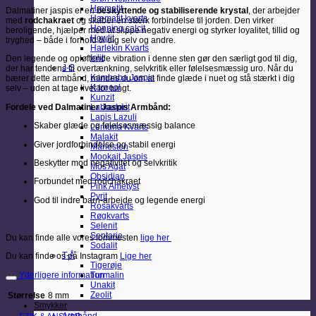
Hæmatit
Dalmatiner jaspis er en
beskyttende og stabiliserende krystal
, der arbejder
Hæmatit kvarts
med
rodchakraet
og skaber en stærk forbindelse til jorden. Den virker
Honning calcit
beroligende, hjælper med at slippe negativ energi og styrker loyalitet, tillid og
Howlit
tryghed – både i forhold til dig selv og andre.
Harlekin Kvarts
Iolit
Den legende og opløftende vibration i denne sten gør den særligt god til dig,
J-S
der har tendens til overtænkning, selvkritik eller følelsesmæssig uro. Når du
Kambaba Jaspis
bærer dette armbånd, mindes du om at finde glæde i nuet og stå stærkt i dig
Karneol
selv – uden at tage livet for tungt.
Kunzit
Fordele ved Dalmatiner Jaspis Armbånd:
Labradorit
Lapis Lazuli
Skaber glæde og følelsesmæssig balance
Lemuria Kvarts
Malakit
Giver jordforbindelse og stabil energi
Månesten
Mookait Jaspis
Beskytter mod negativitet og selvkritik
Mos Agat
Obsidian
Forbundet med rodchakraet
Pink Ametyst
Pyrit
God til indre barn-arbejde og legende energi
Rosakvarts
Røgkvarts
Selenit
Septarie
Du kan finde alle vores lommesten
lige her
Sodalit
T-Å
Du kan finde os på Instagram
Lige her
Tigerøje
Yderligere information
Turmalin
Unakit
Zeolit
Størrelse
8 mm
Smykker