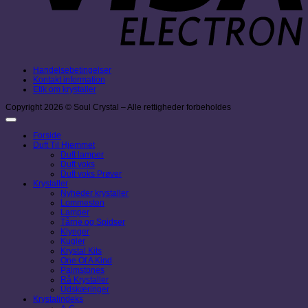
Handelsebetingelser
Kontakt information
Etik om krystaller
Copyright 2026 © Soul Crystal – Alle rettigheder forbeholdes
Forside
Duft Til Hjemmet
Duft lamper
Duft voks
Duft voks Prøver
Krystaller
Nyheder krystaller
Lommesten
Lamper
Tårne og Spidser
Klynger
Kugler
Krystal Kits
One Of A Kind
Palmstones
Rå Krystaller
Udskæringer
Krystalindeks