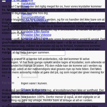
Armbånd
ETIK & ANSVAR
Halskæder
Hos Soul Crystal betyder det rigtig meget for os, hvor vores krystaller kommer
Ringe
fra. Ikke kun hvordan de ser ud, men hele rejsen bag dem – fra de bliver fundet i
RENSELSE
jorden, til de ender hjemme hos dig.
Røgelse
Renselsestilbehør
Vi køber krystaller fra flere steder i verden, og for os handler det ikke bare om at
Guides & Workbooks
finde de smukkeste krystaller i høj kvalitet. Det handler mindst lige så meget om,
Personligt krystalsæt
hvem vi køber dem af, og hvordan de er blevet udvundet. Derfor vælger vi vores
Krystalleksikon
samarbejdspartnere med stor omtanke, og vi foretrækker at handle så tæt på
Krystaller Efter Navne
kilden som muligt.
Krystaller Efter Virkning
Krystaller Efter Farve
Vi rejser også gerne ud selv for at møde vores leverandører ansigt til ansigt. Det
Artikler
giver noget helt andet end bare at bestille hjem – vi får en fornemmelse af
menneskene bag, måden de arbejder på og de forhold, krystallerne kommer
fra. Det betyder meget for os at kunne stå inde for det, vi sælger, og at vi kan
Søg
mærke, at det hele hænger sammen.
efter:
Samtidig prøver vi at tænke lidt anderledes, når det kommer til selve
udvindingen. Vi har flere gange opkøbt ældre lagre af krystaller, som allerede er
blevet fundet for mange år siden. På den måde kan de komme ud i verden og
blive brugt, uden at der nødvendigvis skal graves nye op hele tiden. Det føles
som en mere ansvarlig måde at gøre det på, og som noget der giver mening for
os.
Fair trade
Ingen varer i kurven.
Tilbage til shoppen
Vi vil også gerne være ærlige omkring, at krystalbranchen ikke er sort/hvid. Der
findes ikke et officielt “fair trade” certifikat for krystaller, og det betyder, at ingen
Søg
kan garantere hele kæden 100%. Derfor mener vi også, at det vigtigste er at
efter:
tage stilling og gøre sig umage, fremfor bare at antage at alt er i orden.
Kurv
Vi stiller spørgsmål, vi vælger til og fra, og vi siger nej, hvis noget ikke føles