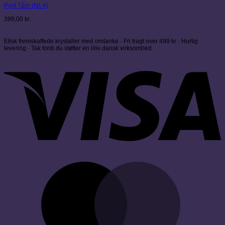
Pyrit Tårn (Nr. 4)
399,00
kr.
Etisk fremskaffede krystaller med omtanke · Fri fragt over 499 kr · Hurtig
levering · Tak fordi du støtter en lille dansk virksomhed
V
M