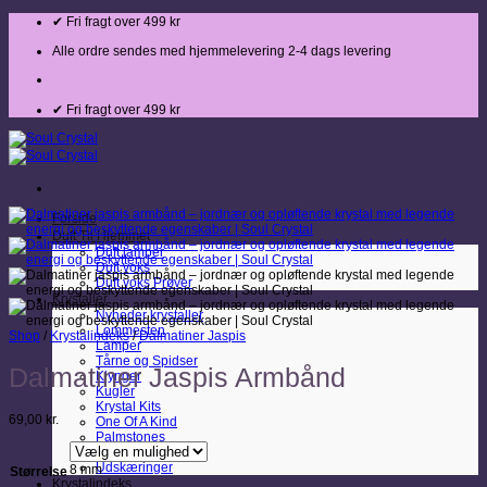
Fortsæt
✔ Fri fragt over 499 kr
til
indhold
Alle ordre sendes med hjemmelevering 2-4 dags levering
✔ Fri fragt over 499 kr
Forside
Duft Til Hjemmet
Duft lamper
Duft voks
Duft voks Prøver
Krystaller
Nyheder krystaller
Lommesten
Shop
/
Krystalindeks
/
Dalmatiner Jaspis
Lamper
Tårne og Spidser
Dalmatiner Jaspis Armbånd
Klynger
Kugler
Krystal Kits
69,00
kr.
One Of A Kind
Palmstones
Rå Krystaller
Udskæringer
8 mm
Størrelse
Krystalindeks