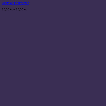
Obsidian Lommesten
har
flere
Prisinterval:
25,00
kr.
–
35,00
kr.
varianter.
25,00 kr.
Mulighederne
til
kan
35,00 kr.
vælges
på
varesiden