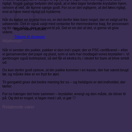
rigtigt. Nogle gange betyder det også, at vi ikke tager bestemte krystaller hjem,
selvom vi ved, de kunne sælge godt. For os er det vigtigere, at det føles rigtigt,
end at have mest muligt på hylderne.
Når du køber en krystal hos os, er det derfor ikke bare noget, der er valgt ud fra
udseende. Det er også valgt med omtanke for menneskerne bag, for processen
og for den måde, den er blevet til på. Det er en del af det, vi gerne vil give
Ingen varer i kurven.
videre.
Tilbage til shoppen
Miljøhensyn
Når vi sender din pakke, pakker vi den ind i papir, der er FSC-certificeret – eller
vi genanvender det papir og plast, som vi selv har modtaget vores krystaller i. Vi
genbruger også bobleplast, så det får et ekstra liv, i stedet for bare at blive smidt
ud.
Du kan derfor godt opleve, at din pakke kommer i en kasse, der har været brugt
før, og måske ikke er en fryd for øjet.
Til gengæld giver det bedre mening for os – og heldigvis er det indholdet, der
tæller.
For os hænger det hele sammen – krystaller, energi og den måde, de bliver til
på. Og det er noget, vi tager med i alt, vi gør 🤍
Relaterede varer