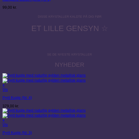
99,00
kr.
DISSE KRYSTALLER KALDTE PÅ DIG FØR
ET LILLE GENSYN ☆
SE DE NYESTE KRYSTALLER
NYHEDER
+
Vis
Pyrit Kugle (Nr. 4)
379,00
kr.
+
Vis
Pyrit Kugle (Nr. 3)