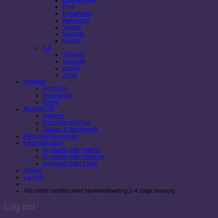
Pyrit
Rosakvarts
Røgkvarts
Selenit
Septarie
Sodalit
T-Å
Tigerøje
Turmalin
Unakit
Zeolit
Smykker
Armbånd
Halskæder
Ringe
RENSELSE
Røgelse
Renselsestilbehør
Guides & Workbooks
Personligt krystalsæt
Krystalleksikon
Krystaller Efter Navne
Krystaller Efter Virkning
Krystaller Efter Farve
Artikler
Log ind
Alle ordre sendes med hjemmelevering 2-4 dags levering
Log ind