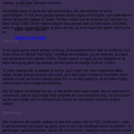
mærke, at det hele hænger sammen.
Samtidig prøver vi at tænke lidt anderledes, når det kommer til selve
udvindingen. Vi har flere gange opkøbt ældre lagre af krystaller, som allerede er
blevet fundet for mange år siden. På den måde kan de komme ud i verden og
blive brugt, uden at der nødvendigvis skal graves nye op hele tiden. Det føles
som en mere ansvarlig måde at gøre det på, og som noget der giver mening for
Ingen varer i kurven.
os.
Tilbage til shoppen
Fair trade
Vi vil også gerne være ærlige omkring, at krystalbranchen ikke er sort/hvid. Der
findes ikke et officielt “fair trade” certifikat for krystaller, og det betyder, at ingen
kan garantere hele kæden 100%. Derfor mener vi også, at det vigtigste er at
tage stilling og gøre sig umage, fremfor bare at antage at alt er i orden.
Vi stiller spørgsmål, vi vælger til og fra, og vi siger nej, hvis noget ikke føles
rigtigt. Nogle gange betyder det også, at vi ikke tager bestemte krystaller hjem,
selvom vi ved, de kunne sælge godt. For os er det vigtigere, at det føles rigtigt,
end at have mest muligt på hylderne.
Når du køber en krystal hos os, er det derfor ikke bare noget, der er valgt ud fra
udseende. Det er også valgt med omtanke for menneskerne bag, for processen
og for den måde, den er blevet til på. Det er en del af det, vi gerne vil give
videre.
Miljøhensyn
Når vi sender din pakke, pakker vi den ind i papir, der er FSC-certificeret – eller
vi genanvender det papir og plast, som vi selv har modtaget vores krystaller i. Vi
genbruger også bobleplast, så det får et ekstra liv, i stedet for bare at blive smidt