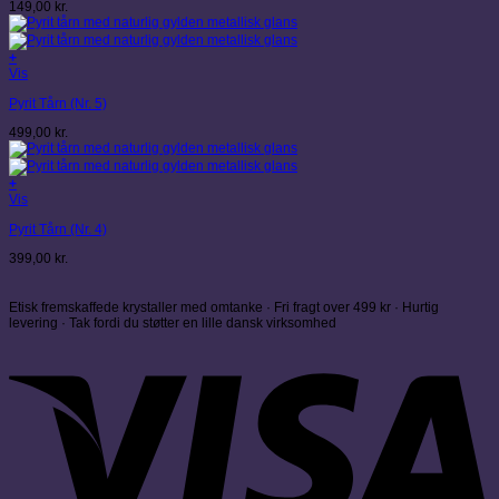
149,00
kr.
+
Vis
Pyrit Tårn (Nr. 5)
499,00
kr.
+
Vis
Pyrit Tårn (Nr. 4)
399,00
kr.
Etisk fremskaffede krystaller med omtanke · Fri fragt over 499 kr · Hurtig
levering · Tak fordi du støtter en lille dansk virksomhed
V