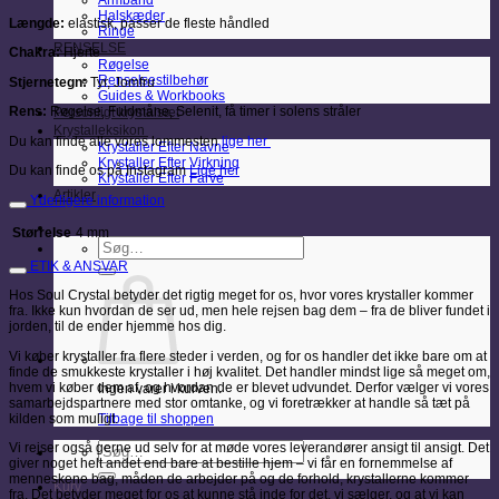
Armbånd
Halskæder
Længde:
elastisk, passer de fleste håndled
Ringe
RENSELSE
Chakra:
Hjerte
Røgelse
Renselsestilbehør
Stjernetegn:
Tyr, Jomfru
Guides & Workbooks
Rens:
Røgelse, Fuldmåne, Selenit, få timer i solens stråler
Personligt krystalsæt
Krystalleksikon
Du kan finde alle vores lommesten
lige her
Krystaller Efter Navne
Krystaller Efter Virkning
Du kan finde os på Instagram
Lige her
Krystaller Efter Farve
Artikler
Yderligere information
Størrelse
4 mm
Søg
efter:
ETIK & ANSVAR
Hos Soul Crystal betyder det rigtig meget for os, hvor vores krystaller kommer
fra. Ikke kun hvordan de ser ud, men hele rejsen bag dem – fra de bliver fundet i
jorden, til de ender hjemme hos dig.
Vi køber krystaller fra flere steder i verden, og for os handler det ikke bare om at
finde de smukkeste krystaller i høj kvalitet. Det handler mindst lige så meget om,
hvem vi køber dem af, og hvordan de er blevet udvundet. Derfor vælger vi vores
Ingen varer i kurven.
samarbejdspartnere med stor omtanke, og vi foretrækker at handle så tæt på
kilden som muligt.
Tilbage til shoppen
Søg
Vi rejser også gerne ud selv for at møde vores leverandører ansigt til ansigt. Det
efter:
giver noget helt andet end bare at bestille hjem – vi får en fornemmelse af
menneskene bag, måden de arbejder på og de forhold, krystallerne kommer
Kurv
fra. Det betyder meget for os at kunne stå inde for det, vi sælger, og at vi kan