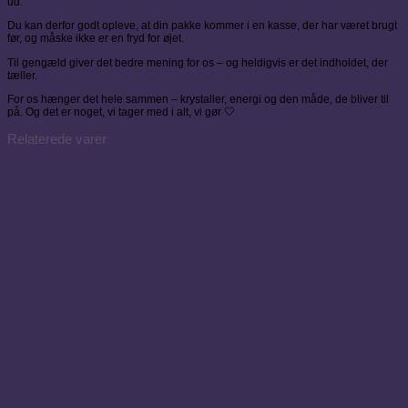
ud.
Du kan derfor godt opleve, at din pakke kommer i en kasse, der har været brugt
før, og måske ikke er en fryd for øjet.
Til gengæld giver det bedre mening for os – og heldigvis er det indholdet, der
tæller.
For os hænger det hele sammen – krystaller, energi og den måde, de bliver til
på. Og det er noget, vi tager med i alt, vi gør 🤍
Relaterede varer