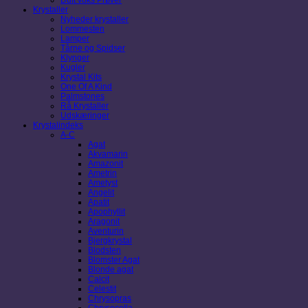
Krystaller
Nyheder krystaller
Lommesten
Lamper
Tårne og Spidser
Klynger
Kugler
Krystal Kits
One Of A Kind
Palmstones
Rå Krystaller
Udskæringer
Krystalindeks
A-C
Agat
Akvamarin
Amazonit
Ametrin
Ametyst
Angelit
Apatit
Apophyllit
Aragonit
Aventurin
Bjergkrystal
Blodsten
Blomster Agat
Blonde agat
Calcit
Celestit
Chrysopras
Chrysocolla