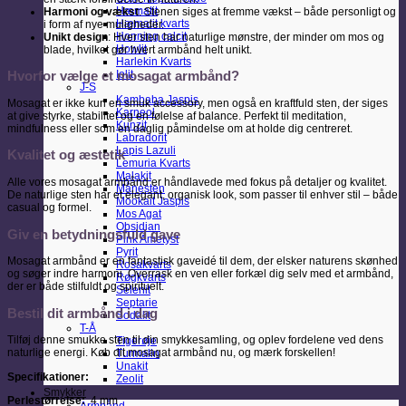
Hæmatit
Harmoni og vækst
: Stenen siges at fremme vækst – både personligt og
Hæmatit kvarts
i form af nye muligheder.
Honning calcit
Unikt design
: Hver sten har naturlige mønstre, der minder om mos og
Howlit
blade, hvilket gør hvert armbånd helt unikt.
Harlekin Kvarts
Iolit
Hvorfor vælge et mosagat armbånd?
J-S
Kambaba Jaspis
Mosagat er ikke kun en smuk accessory, men også en kraftfuld sten, der siges
Karneol
at give styrke, stabilitet og en følelse af balance. Perfekt til meditation,
Kunzit
mindfulness eller som en daglig påmindelse om at holde dig centreret.
Labradorit
Lapis Lazuli
Kvalitet og æstetik
Lemuria Kvarts
Malakit
Alle vores mosagat armbånd er håndlavede med fokus på detaljer og kvalitet.
Månesten
De naturlige sten har et elegant, organisk look, som passer til enhver stil – både
Mookait Jaspis
casual og formel.
Mos Agat
Obsidian
Giv en betydningsfuld gave
Pink Ametyst
Pyrit
Mosagat armbånd er en fantastisk gaveidé til dem, der elsker naturens skønhed
Rosakvarts
og søger indre harmoni. Overrask en ven eller forkæl dig selv med et armbånd,
Røgkvarts
der er både stilfuldt og spirituelt.
Selenit
Septarie
Bestil dit armbånd i dag
Sodalit
T-Å
Tilføj denne smukke sten til din smykkesamling, og oplev fordelene ved dens
Tigerøje
naturlige energi. Køb dit mosagat armbånd nu, og mærk forskellen!
Turmalin
Unakit
Specifikationer:
Zeolit
Smykker
Perlestørrelse:
4 mm