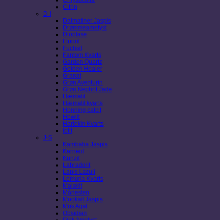
Citrin
D-I
Dalmatiner Jaspis
Drømmeametyst
Dioptase
Fluorit
Fuchsit
Fantom Kvarts
Garden Quartz
Golden Healer
Granat
Grøn Aventurin
Grøn Nephrit Jade
Hæmatit
Hæmatit kvarts
Honning calcit
Howlit
Harlekin Kvarts
Iolit
J-S
Kambaba Jaspis
Karneol
Kunzit
Labradorit
Lapis Lazuli
Lemuria Kvarts
Malakit
Månesten
Mookait Jaspis
Mos Agat
Obsidian
Pink Ametyst