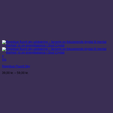
+
Dette
Vis
vare
Regnbue Fluorit Sky
har
flere
Prisinterval:
39,00
kr.
–
59,00
kr.
varianter.
39,00 kr.
Mulighederne
til
kan
59,00 kr.
vælges
på
varesiden