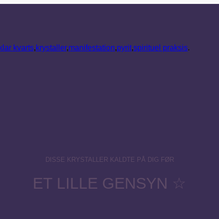
klar kvarts
,
krystaller
,
manifestation
,
pyrit
,
spirituel praksis
.
DISSE KRYSTALLER KALDTE PÅ DIG FØR
ET LILLE GENSYN ☆