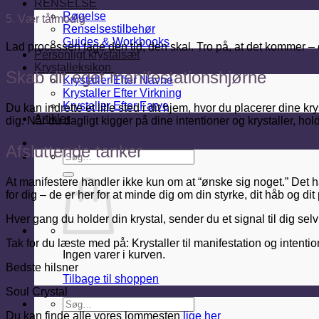
RENSELSE
Røgelse
5. Vær tålmodig
Renselsestilbehør
Guides & Workbooks
Lad processen tage den tid, den skal. Tro på, at det kommer – og
Personligt krystalsæt
Krystalleksikon
Skab dit eget manifestationshjørne
Krystaller Efter Navne
Krystaller Efter Virkning
Krystaller Efter Farve
Du kan indrette et lille sted i dit hjem, hvor du placerer dine kr
Artikler
dig. Når du dagligt kigger på dine intentioner og krystaller, ho
Afsluttende tanker
Søg
efter:
At manifestere handler ikke kun om at “ønske sig noget.” Det han
for dig – de er her for at minde dig om din styrke, dit håb og dit 
Hver gang du holder din krystal, sender du et signal til dig sel
Tak for du læste med på: Krystaller til manifestation og intent
Ingen varer i kurven.
Bedste hilsner
Tilbage til shoppen
Soul Crystal
Søg
efter:
Du kan finde alle vores lommesten
lige her