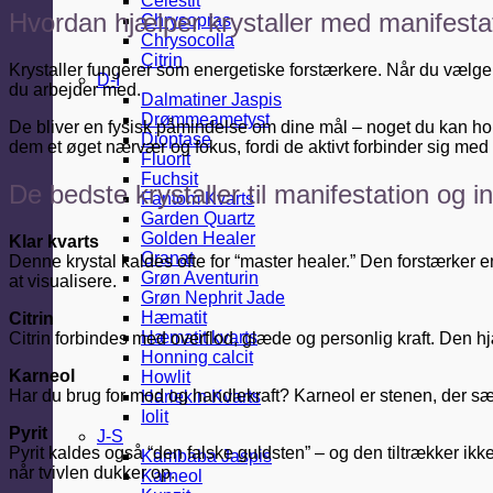
Celestit
Hvordan hjælper krystaller med manifesta
Chrysopras
Chrysocolla
Citrin
Krystaller fungerer som energetiske forstærkere. Når du vælger
D-I
du arbejder med.
Dalmatiner Jaspis
Drømmeametyst
De bliver en fysisk påmindelse om dine mål – noget du kan hol
Dioptase
dem et øget nærvær og fokus, fordi de aktivt forbinder sig med
Fluorit
Fuchsit
De bedste krystaller til manifestation og i
Fantom Kvarts
Garden Quartz
Golden Healer
Klar kvarts
Granat
Denne krystal kaldes ofte for “master healer.” Den forstærker e
Grøn Aventurin
at visualisere.
Grøn Nephrit Jade
Hæmatit
Citrin
Hæmatit kvarts
Citrin forbindes med overflod, glæde og personlig kraft. Den 
Honning calcit
Karneol
Howlit
Har du brug for mod og handlekraft? Karneol er stenen, der sætte
Harlekin Kvarts
Iolit
Pyrit
J-S
Pyrit kaldes også “den falske guldsten” – og den tiltrækker ikk
Kambaba Jaspis
når tvivlen dukker op.
Karneol