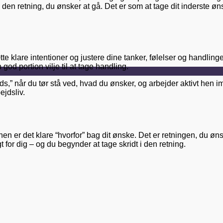
 i den retning, du ønsker at gå. Det er som at tage dit inderste 
tte klare intentioner og justere dine tanker, følelser og handlin
god portion vilje til at tage handling.
ads,” når du tør stå ved, hvad du ønsker, og arbejder aktivt hen i
ejdsliv.
nen er det klare “hvorfor” bag dit ønske. Det er retningen, du ø
t for dig – og du begynder at tage skridt i den retning.