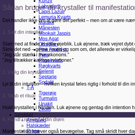
Kunzit
Sådan bruger du krystaller til manifestatio
Labradorit
Lapis Lazuli
Lemuria Kvarts
Det handler ikke om at gøre det perfekt – men om at være nærv
Malakit
Månesten
1. Sæt din intention
Mookait Jaspis
Mos Agat
Start med at finde et stille øjeblik. Luk øjnene, træk vejret dy
Obsidian
Skriv det ned – gerne i nutid og som om, det allerede er virkel
Pink Ametyst
“Jeg står stærkt i min økonomi.”
Pyrit
“Jeg tiltrækker kærlige relationer.”
Rosakvarts
Røgkvarts
Selenit
2. Vælg din krystal
Septarie
Sodalit
Lyt til din intuition – hvilken krystal føles rigtig i forhold til 
T-Å
Tigerøje
3. Skab et ritual
Turmalin
Unakit
Hold krystallen i hånden. Luk øjnene og gentag din intention h
Zeolit
Smykker
4. Handl i retning af din drøm
Armbånd
Halskæder
Ringe
Manifestation kræver også bevægelse. Tag små skridt hver dag 