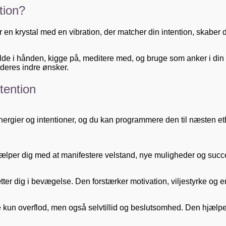
tion?
 en krystal med en vibration, der matcher din intention, skaber 
de i hånden, kigge på, meditere med, og bruge som anker i din p
 deres indre ønsker.
ntention
nergier og intentioner, og du kan programmere den til næsten ethv
hjælper dig med at manifestere velstand, nye muligheder og succ
r dig i bevægelse. Den forstærker motivation, viljestyrke og enga
e kun overflod, men også selvtillid og beslutsomhed. Den hjælper 