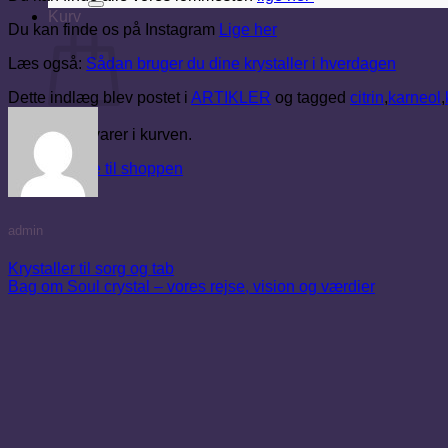
Kurv
Du kan finde os på Instagram
Lige her
Læs også:
Sådan bruger du dine krystaller i hverdagen
Dette indlæg blev postet i
ARTIKLER
og tagged
citrin
,
karneol
,
Ingen varer i kurven.
Tilbage til shoppen
admin
Krystaller til sorg og tab
Bag om Soul crystal – vores rejse, vision og værdier