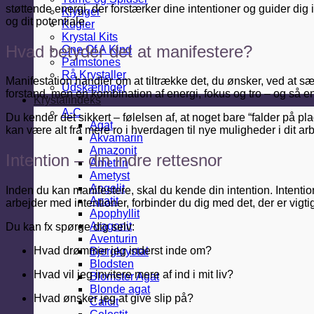
støttende energi, der forstærker dine intentioner og guider dig
Klynger
og dit potentiale.
Kugler
Krystal Kits
Hvad betyder det at manifestere?
One Of A Kind
Palmstones
Rå Krystaller
Manifestation handler om at tiltrække det, du ønsker, ved at sæ
Udskæringer
forstand, men en kombination af energi, fokus og tro – og så en 
Krystalindeks
A-C
Du kender det sikkert – følelsen af, at noget bare “falder på pl
Agat
kan være alt fra mere ro i hverdagen til nye muligheder i dit arb
Akvamarin
Amazonit
Intention – din indre rettesnor
Ametrin
Ametyst
Angelit
Inden du kan manifestere, skal du kende din intention. Intentio
Apatit
arbejder med intentioner, forbinder du dig med det, der er vigtig
Apophyllit
Aragonit
Du kan fx spørge dig selv:
Aventurin
Hvad drømmer jeg inderst inde om?
Bjergkrystal
Blodsten
Hvad vil jeg invitere mere af ind i mit liv?
Blomster Agat
Blonde agat
Hvad ønsker jeg at give slip på?
Calcit