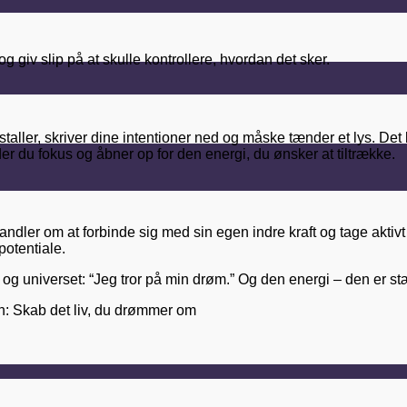
 giv slip på at skulle kontrollere, hvordan det sker.
ystaller, skriver dine intentioner ned og måske tænder et lys. Det be
lder du fokus og åbner op for den energi, du ønsker at tiltrække.
dler om at forbinde sig med sin egen indre kraft og tage aktivt de
potentiale.
v og universet: “Jeg tror på min drøm.” Og den energi – den er st
ion: Skab det liv, du drømmer om