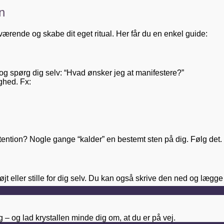
n
ærende og skabe dit eget ritual. Her får du en enkel guide:
bt og spørg dig selv: “Hvad ønsker jeg at manifestere?”
ighed. Fx:
din intention? Nogle gange “kalder” en bestemt sten på dig. Følg det.
øjt eller stille for dig selv. Du kan også skrive den ned og lægg
– og lad krystallen minde dig om, at du er på vej.