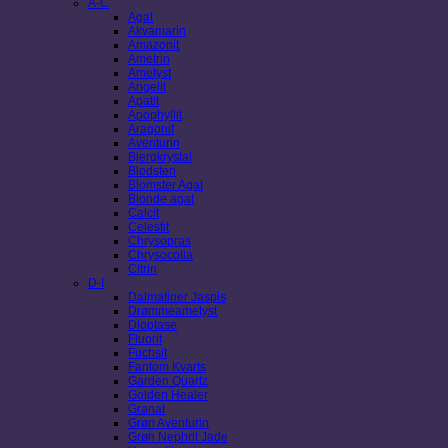
A-C
Agat
Akvamarin
Amazonit
Ametrin
Ametyst
Angelit
Apatit
Apophyllit
Aragonit
Aventurin
Bjergkrystal
Blodsten
Blomster Agat
Blonde agat
Calcit
Celestit
Chrysopras
Chrysocolla
Citrin
D-I
Dalmatiner Jaspis
Drømmeametyst
Dioptase
Fluorit
Fuchsit
Fantom Kvarts
Garden Quartz
Golden Healer
Granat
Grøn Aventurin
Grøn Nephrit Jade