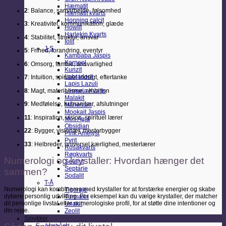
Hæmatit
2
: Balance, samarbejde, følsomhed
Hæmatit kvarts
Honning calcit
3
: Kreativitet, kommunikation, glæde
Howlit
Harlekin Kvarts
4
: Stabilitet, struktur, ansvar
Iolit
J-S
5
: Frihed, forandring, eventyr
Kambaba Jaspis
Karneol
6
: Omsorg, familie, ansvarlighed
Kunzit
Labradorit
7
: Intuition, spirituel indsigt, eftertanke
Lapis Lazuli
8
: Magt, materialisme, ambition
Lemuria Kvarts
Malakit
9
: Medfølelse, humanitær, afslutninger
Månesten
Mookait Jaspis
11
: Inspiration, vision, spirituel lærer
Mos Agat
Obsidian
22
: Bygger, visionær, mesterbygger
Pink Ametyst
Pyrit
33
: Helbreder, universel kærlighed, mesterlærer
Rosakvarts
Røgkvarts
Numerologi og krystaller: Hvordan hænger det
Selenit
Septarie
sammen?
Sodalit
T-Å
Numerologi kan kombineres med krystaller for at forstærke energier og skabe
Tigerøje
dybere personlig udvikling. For eksempel kan du vælge krystaller, der matcher
Turmalin
dit personlige livstal eller numerologiske profil, for at støtte dine intentioner og
Unakit
din rejse.
Zeolit
Smykker