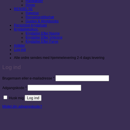
Halskæder
Ringe
RENSELSE
Røgelse
Renselsestilbehør
Guides & Workbooks
Personligt krystalsæt
Krystalleksikon
Krystaller Efter Navne
Krystaller Efter Virkning
Krystaller Efter Farve
Artikler
Log ind
Alle ordre sendes med hjemmelevering 2-4 dags levering
Log ind
Påkrævet
Brugernavn eller e-mailadresse
*
Påkrævet
Adgangskode
*
Log ind
Husk mig
Mistet din adgangskode?