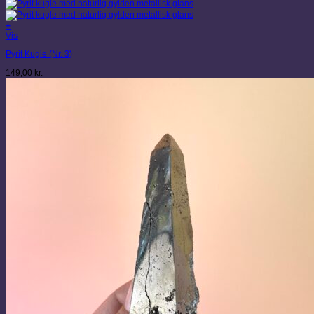
+
Vis
Pyrit Kugle (Nr. 3)
149,00
kr.