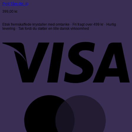
Pyrit Tårn (Nr. 4)
399,00
kr.
Etisk fremskaffede krystaller med omtanke · Fri fragt over 499 kr · Hurtig
levering · Tak fordi du støtter en lille dansk virksomhed
V
M