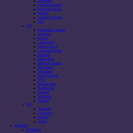
Hæmatit
Hæmatit kvarts
Honning calcit
Howlit
Harlekin Kvarts
Iolit
J-S
Kambaba Jaspis
Karneol
Kunzit
Labradorit
Lapis Lazuli
Lemuria Kvarts
Malakit
Månesten
Mookait Jaspis
Mos Agat
Obsidian
Pink Ametyst
Pyrit
Rosakvarts
Røgkvarts
Selenit
Septarie
Sodalit
T-Å
Tigerøje
Turmalin
Unakit
Zeolit
Smykker
Armbånd