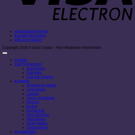
Handelsebetingelser
Kontakt information
Etik om krystaller
Copyright 2026 © Soul Crystal – Alle rettigheder forbeholdes
Forside
Duft Til Hjemmet
Duft lamper
Duft voks
Duft voks Prøver
Krystaller
Nyheder krystaller
Lommesten
Lamper
Tårne og Spidser
Klynger
Kugler
Krystal Kits
One Of A Kind
Palmstones
Rå Krystaller
Udskæringer
Krystalindeks