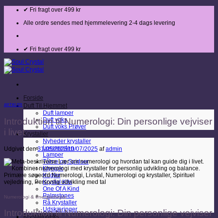
Fortsæt
✔ Fri fragt over 499 kr
til
indhold
Alle ordre sendes med hjemmelevering 2-4 dags levering
✔ Fri fragt over 499 kr
Forside
ARTIKLER
Duft Til Hjemmet
Duft lamper
Introduktion til Numerologi: Din personlige vejviser
Duft voks
Duft voks Prøver
i livet
Krystaller
Nyheder krystaller
Lommesten
Udgivet den
31/05/2025
10/07/2025
af
admin
Lamper
Tårne og Spidser
Klynger
Kugler
Krystal Kits
One Of A Kind
Palmstones
Numerologi & energiarbejde
Rå Krystaller
Udskæringer
Introduktion til Numerologi: Din personlige vejviser
Krystalindeks