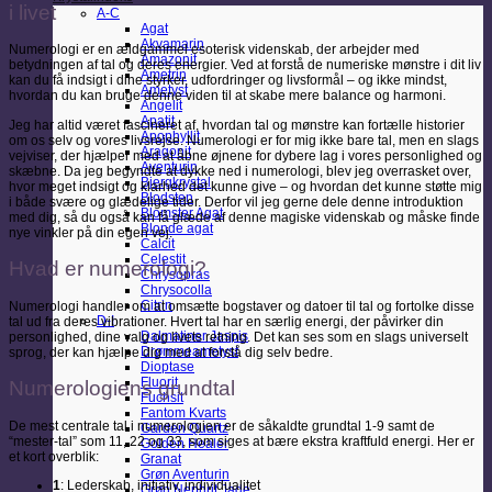
i livet
A-C
Agat
Akvamarin
Numerologi er en ældgammel esoterisk videnskab, der arbejder med
Amazonit
betydningen af tal og deres energier. Ved at forstå de numeriske mønstre i dit liv
Ametrin
kan du få indsigt i dine styrker, udfordringer og livsformål – og ikke mindst,
Ametyst
hvordan du kan bruge denne viden til at skabe mere balance og harmoni.
Angelit
Apatit
Jeg har altid været fascineret af, hvordan tal og mønstre kan fortælle historier
Apophyllit
om os selv og vores livsrejse. Numerologi er for mig ikke bare tal, men en slags
Aragonit
vejviser, der hjælper med at åbne øjnene for dybere lag i vores personlighed og
Aventurin
skæbne. Da jeg begyndte at dykke ned i numerologi, blev jeg overrasket over,
Bjergkrystal
hvor meget indsigt og klarhed det kunne give – og hvordan det kunne støtte mig
Blodsten
i både svære og glædelige tider. Derfor vil jeg gerne dele denne introduktion
Blomster Agat
med dig, så du også kan få glæde af denne magiske videnskab og måske finde
Blonde agat
nye vinkler på din egen vej.
Calcit
Celestit
Hvad er numerologi?
Chrysopras
Chrysocolla
Citrin
Numerologi handler om at omsætte bogstaver og datoer til tal og fortolke disse
D-I
tal ud fra deres vibrationer. Hvert tal har en særlig energi, der påvirker din
Dalmatiner Jaspis
personlighed, dine valg og livets retning. Det kan ses som en slags universelt
Drømmeametyst
sprog, der kan hjælpe dig med at forstå dig selv bedre.
Dioptase
Fluorit
Numerologiens grundtal
Fuchsit
Fantom Kvarts
De mest centrale tal i numerologien er de såkaldte grundtal 1-9 samt de
Garden Quartz
“mester-tal” som 11, 22 og 33, som siges at bære ekstra kraftfuld energi. Her er
Golden Healer
et kort overblik:
Granat
Grøn Aventurin
1
: Lederskab, initiativ, individualitet
Grøn Nephrit Jade