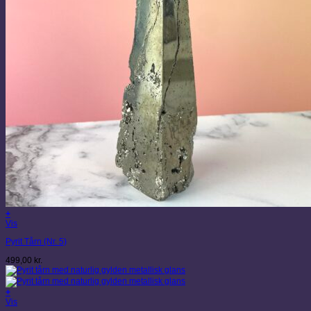
+
Vis
Pyrit Tårn (Nr. 5)
499,00
kr.
+
Vis