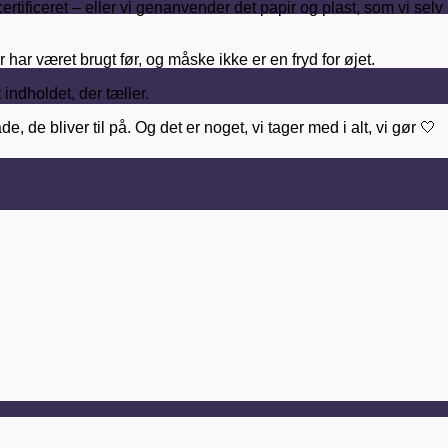
ertificeret – eller vi genanvender det papir og plast, som vi sel
har været brugt før, og måske ikke er en fryd for øjet.
indholdet, der tæller.
de bliver til på. Og det er noget, vi tager med i alt, vi gør 🤍