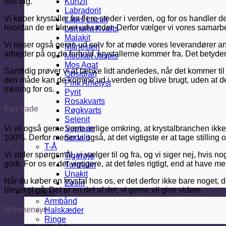
hos dig.
Kunzit
Labradorit
Vi køber krystaller fra flere steder i verden, og for os handler
Lapis Lazuli
hvordan de er blevet udvundet. Derfor vælger vi vores samarbe
Lemuria Kvarts
Malakit
Vi rejser også gerne ud selv for at møde vores leverandører an
Månesten
arbejder på og de forhold, krystallerne kommer fra. Det betyde
Mookait Jaspis
Mos Agat
Samtidig prøver vi at tænke lidt anderledes, når det kommer til
Obsidian
den måde kan de komme ud i verden og blive brugt, uden at de
Pink Ametyst
mening for os.
Pyrit
Rosakvarts
Fair trade
Røgkvarts
Selenit
Septarie
Vi vil også gerne være ærlige omkring, at krystalbranchen ikke er 
Sodalit
100%. Derfor mener vi også, at det vigtigste er at tage stilling 
T-Å
Vi stiller spørgsmål, vi vælger til og fra, og vi siger nej, hvis
Tigerøje
godt. For os er det vigtigere, at det føles rigtigt, end at have m
Turmalin
Unakit
Når du køber en krystal hos os, er det derfor ikke bare noget
Zeolit
blevet til på. Det er en del af det, vi gerne vil give videre.
Smykker
Armbånd
Miljøhensyn
Halskæder
Ringe