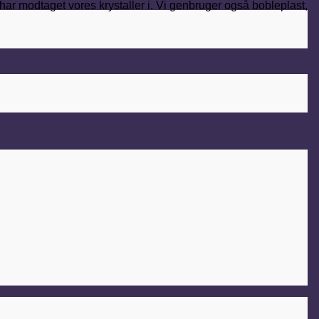
v har modtaget vores krystaller i. Vi genbruger også bobleplast,