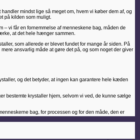
 Det handler mindst lige så meget om, hvem vi køber dem af, og
t på kilden som muligt.
e hjem – vi får en fornemmelse af menneskene bag, måden de
n mærke, at det hele hænger sammen.
taller, som allerede er blevet fundet for mange år siden. På
 mere ansvarlig måde at gøre det på, og som noget der giver
 krystaller, og det betyder, at ingen kan garantere hele kæden
e tager bestemte krystaller hjem, selvom vi ved, de kunne sælge
or menneskerne bag, for processen og for den måde, den er