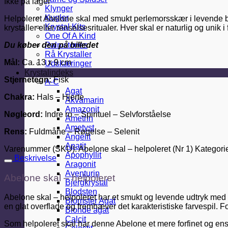
Ikke på lager
Klynger
Kugler
Helpoleret Abelone skal med smukt perlemorsskær i levende blå
Krystal Kits
krystaller eller renselsesritualer. Hver skal er naturlig og unik i
One Of A Kind
Du køber den på billedet
Palmstones
Rå Krystaller
Mål:
Ca. 13 x 9 cm
Udskæringer
Krystalindeks
Stjernetegn:
Fisk
A-C
Agat
Chakra:
Hals – Hjerte
Akvamarin
Amazonit
Nøgleord:
Indre ro – Spirituel – Selvforståelse
Ametrin
Ametyst
Rens:
Fuldmåne – Røgelse – Selenit
Angelit
Apatit
Varenummer (SKU):
Abelone skal – helpoleret (Nr 1)
Kategori
Apophyllit
Beskrivelse
Aragonit
Aventurin
Abelone skal – helpoleret
Bjergkrystal
Blodsten
Abelone skal – helpoleret har et smukt og levende udtryk med sit
Blomster Agat
en glat overflade og fremhæver det karakteristiske farvespil. Fo
Blonde agat
Calcit
Som helpoleret skal har denne Abelone et mere forfinet og ensa