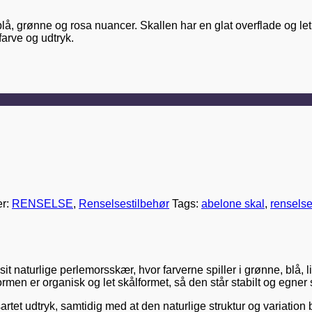
, grønne og rosa nuancer. Skallen har en glat overflade og let 
 farve og udtryk.
er:
RENSELSE
,
Renselsestilbehør
Tags:
abelone skal
,
rensels
 naturlige perlemorsskær, hvor farverne spiller i grønne, blå, lil
rmen er organisk og let skålformet, så den står stabilt og egner 
rtet udtryk, samtidig med at den naturlige struktur og variation