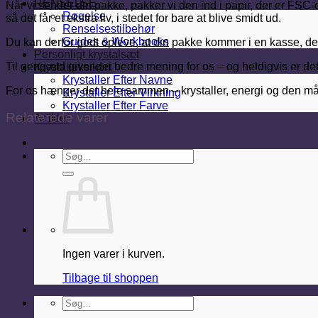
RENSELSE
Når vi sender din pakke, pakker vi den ind i papir, der er FSC-c
Røgelse
så det får et ekstra liv, i stedet for bare at blive smidt ud.
Renselsestilbehør
Guides & Workbooks
Du kan derfor godt opleve, at din pakke kommer i en kasse, der 
Personligt krystalsæt
Til gengæld giver det bedre mening for os – og heldigvis er det 
Krystalleksikon
Krystaller Efter Navne
For os hænger det hele sammen – krystaller, energi og den måde, 
Krystaller Efter Virkning
Krystaller Efter Farve
Relaterede varer
Artikler
Søg
efter:
Ingen varer i kurven.
Tilbage til shoppen
Søg
efter: