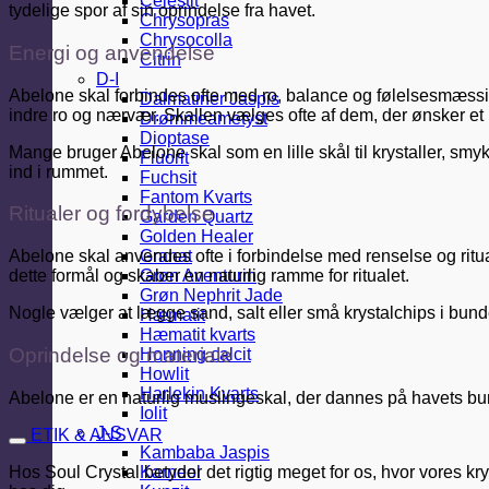
Celestit
tydelige spor af sin oprindelse fra havet.
Chrysopras
Chrysocolla
Energi og anvendelse
Citrin
D-I
Abelone skal forbindes ofte med ro, balance og følelsesmæssig
Dalmatiner Jaspis
indre ro og nærvær. Skallen vælges ofte af dem, der ønsker et 
Drømmeametyst
Dioptase
Mange bruger Abelone skal som en lille skål til krystaller, sm
Fluorit
ind i rummet.
Fuchsit
Fantom Kvarts
Ritualer og fordybelse
Garden Quartz
Golden Healer
Granat
Abelone skal anvendes ofte i forbindelse med renselse og ritua
Grøn Aventurin
dette formål og skaber en naturlig ramme for ritualet.
Grøn Nephrit Jade
Nogle vælger at lægge sand, salt eller små krystalchips i bund
Hæmatit
Hæmatit kvarts
Oprindelse og materiale
Honning calcit
Howlit
Harlekin Kvarts
Abelone er en naturlig muslingeskal, der dannes på havets bu
Iolit
J-S
ETIK & ANSVAR
Kambaba Jaspis
Hos Soul Crystal betyder det rigtig meget for os, hvor vores kr
Karneol