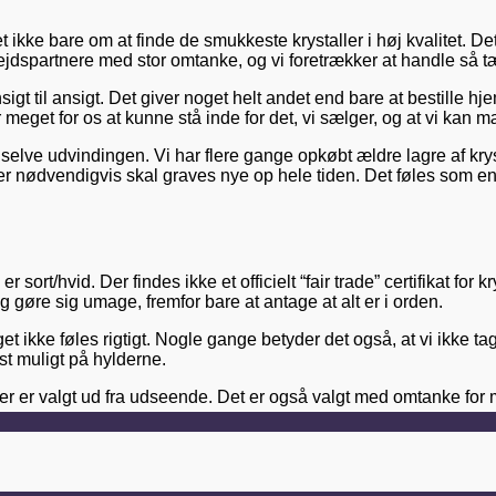
 det ikke bare om at finde de smukkeste krystaller i høj kvalitet.
jdspartnere med stor omtanke, og vi foretrækker at handle så tæ
sigt til ansigt. Det giver noget helt andet end bare at bestill
r meget for os at kunne stå inde for det, vi sælger, og at vi ka
 selve udvindingen. Vi har flere gange opkøbt ældre lagre af krys
r nødvendigvis skal graves nye op hele tiden. Det føles som en
sort/hvid. Der findes ikke et officielt “fair trade” certifikat for
og gøre sig umage, fremfor bare at antage at alt er i orden.
 noget ikke føles rigtigt. Nogle gange betyder det også, at vi ikk
est muligt på hylderne.
, der er valgt ud fra udseende. Det er også valgt med omtanke f