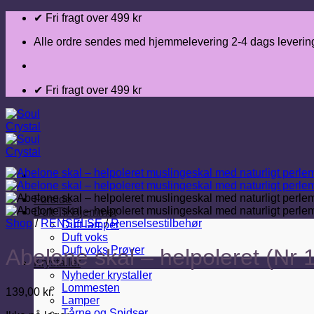
Fortsæt
✔ Fri fragt over 499 kr
til
indhold
Alle ordre sendes med hjemmelevering 2-4 dags leverin
✔ Fri fragt over 499 kr
Forside
Duft Til Hjemmet
Shop
/
RENSELSE
/
Renselsestilbehør
Duft lamper
Duft voks
Duft voks Prøver
Abelone skal – helpoleret (Nr 1
Krystaller
Nyheder krystaller
Lommesten
139,00
kr.
Lamper
Tårne og Spidser