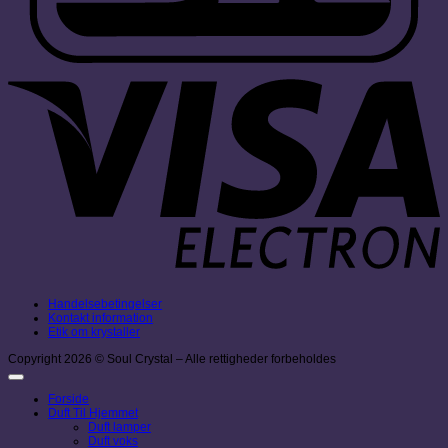
V
E
Handelsebetingelser
Kontakt information
Etik om krystaller
Copyright 2026 © Soul Crystal – Alle rettigheder forbeholdes
Forside
Duft Til Hjemmet
Duft lamper
Duft voks