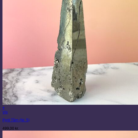
+
Vis
Pyrit Tårn (Nr. 5)
499,00
kr.