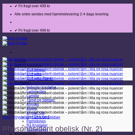
Fortsæt
✔ Fri fragt over 499 kr
til
indhold
Alle ordre sendes med hjemmelevering 2-4 dags levering
✔ Fri fragt over 499 kr
Forside
Duft Til Hjemmet
Duft lamper
Duft voks
Duft voks Prøver
Krystaller
Nyheder krystaller
Lommesten
Lamper
Tårne og Spidser
Klynger
Kugler
Krystal Kits
One Of A Kind
Shop
/
Krystaller
/
Tårne og Spidser
Palmstones
Rå Krystaller
Phosphosiderit obelisk (Nr. 2)
Udskæringer
Krystalindeks