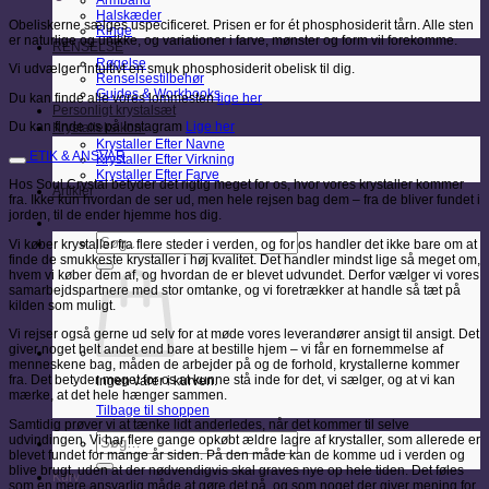
Armbånd
Halskæder
Obeliskerne sælges uspecificeret. Prisen er for ét phosphosiderit tårn. Alle sten
Ringe
er naturlige og unikke, og variationer i farve, mønster og form vil forekomme.
RENSELSE
Røgelse
Vi udvælger intuitivt en smuk phosphosiderit obelisk til dig.
Renselsestilbehør
Guides & Workbooks
Du kan finde alle vores lommesten
lige her
Personligt krystalsæt
Du kan finde os på Instagram
Lige her
Krystalleksikon
Krystaller Efter Navne
ETIK & ANSVAR
Krystaller Efter Virkning
Krystaller Efter Farve
Hos Soul Crystal betyder det rigtig meget for os, hvor vores krystaller kommer
Artikler
fra. Ikke kun hvordan de ser ud, men hele rejsen bag dem – fra de bliver fundet i
jorden, til de ender hjemme hos dig.
Søg
Vi køber krystaller fra flere steder i verden, og for os handler det ikke bare om at
efter:
finde de smukkeste krystaller i høj kvalitet. Det handler mindst lige så meget om,
hvem vi køber dem af, og hvordan de er blevet udvundet. Derfor vælger vi vores
samarbejdspartnere med stor omtanke, og vi foretrækker at handle så tæt på
kilden som muligt.
Vi rejser også gerne ud selv for at møde vores leverandører ansigt til ansigt. Det
giver noget helt andet end bare at bestille hjem – vi får en fornemmelse af
menneskene bag, måden de arbejder på og de forhold, krystallerne kommer
fra. Det betyder meget for os at kunne stå inde for det, vi sælger, og at vi kan
Ingen varer i kurven.
mærke, at det hele hænger sammen.
Tilbage til shoppen
Samtidig prøver vi at tænke lidt anderledes, når det kommer til selve
Søg
udvindingen. Vi har flere gange opkøbt ældre lagre af krystaller, som allerede er
efter:
blevet fundet for mange år siden. På den måde kan de komme ud i verden og
blive brugt, uden at der nødvendigvis skal graves nye op hele tiden. Det føles
Kurv
som en mere ansvarlig måde at gøre det på, og som noget der giver mening for