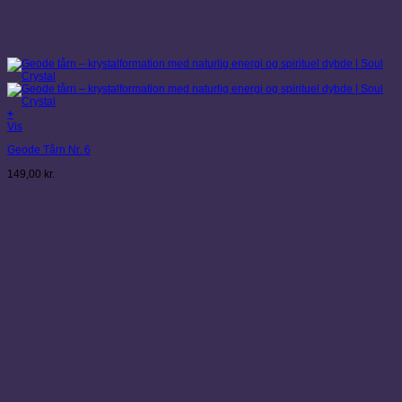
+
Vis
Geode Tårn Nr. 6
149,00
kr.