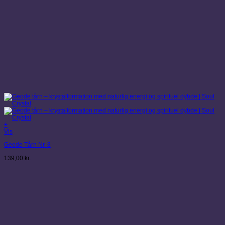
+
Vis
Geode Tårn Nr. 8
139,00
kr.