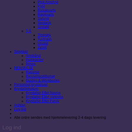
Pink Ametyst
Pyrit
Rosakvarts
Røgkvarts
Selenit
Septarie
Sodalit
T-Å
Tigerøje
Turmalin
Unakit
Zeolit
Smykker
Armbånd
Halskæder
Ringe
RENSELSE
Røgelse
Renselsestilbehør
Guides & Workbooks
Personligt krystalsæt
Krystalleksikon
Krystaller Efter Navne
Krystaller Efter Virkning
Krystaller Efter Farve
Artikler
Log ind
Alle ordre sendes med hjemmelevering 2-4 dags levering
Log ind