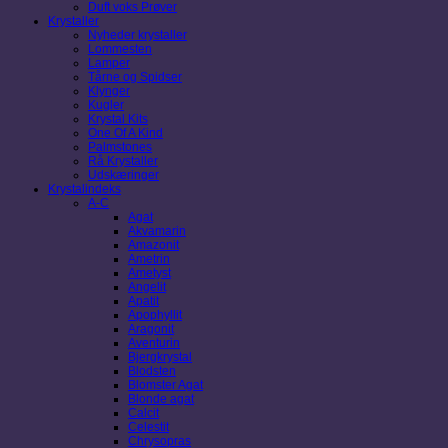
Duft voks Prøver
Krystaller
Nyheder krystaller
Lommesten
Lamper
Tårne og Spidser
Klynger
Kugler
Krystal Kits
One Of A Kind
Palmstones
Rå Krystaller
Udskæringer
Krystalindeks
A-C
Agat
Akvamarin
Amazonit
Ametrin
Ametyst
Angelit
Apatit
Apophyllit
Aragonit
Aventurin
Bjergkrystal
Blodsten
Blomster Agat
Blonde agat
Calcit
Celestit
Chrysopras