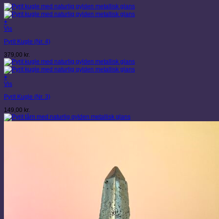
+
Vis
Pyrit Kugle (Nr. 4)
379,00
kr.
+
Vis
Pyrit Kugle (Nr. 3)
149,00
kr.