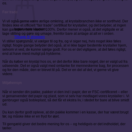
os.
Fair trade
Vi vil også gerne være ærlige omkring, at krystalbranchen ikke er sort/hvid. Der
findes ikke et officielt “fair trade” certifikat for krystaller, og det betyder, at ingen
Ingen varer i kurven.
kan garantere hele kæden 100%. Derfor mener vi også, at det vigtigste er at
tage stilling og gøre sig umage, fremfor bare at antage at alt er i orden.
Tilbage til shoppen
Vi stiller spørgsmål, vi vælger til og fra, og vi siger nej, hvis noget ikke føles
rigtigt. Nogle gange betyder det også, at vi ikke tager bestemte krystaller hjem,
selvom vi ved, de kunne sælge godt. For os er det vigtigere, at det føles rigtigt,
end at have mest muligt på hylderne.
Når du køber en krystal hos os, er det derfor ikke bare noget, der er valgt ud fra
udseende. Det er også valgt med omtanke for menneskerne bag, for processen
og for den måde, den er blevet til på. Det er en del af det, vi gerne vil give
videre.
Miljøhensyn
Når vi sender din pakke, pakker vi den ind i papir, der er FSC-certificeret – eller
vi genanvender det papir og plast, som vi selv har modtaget vores krystaller i. Vi
genbruger også bobleplast, så det får et ekstra liv, i stedet for bare at blive smidt
ud.
Du kan derfor godt opleve, at din pakke kommer i en kasse, der har været brugt
før, og måske ikke er en fryd for øjet.
Til gengæld giver det bedre mening for os – og heldigvis er det indholdet, der
tæller.