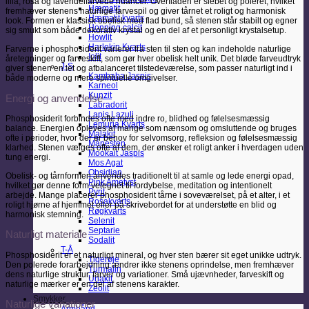
lilla, rosa og lavendelfarvede nuancer. Overfladen er slebet og poleret, hvilket
Hæmatit
fremhæver stenens naturlige farvespil og giver tårnet et roligt og harmonisk
Hæmatit kvarts
look. Formen er klassisk obelisk med flad bund, så stenen står stabilt og egner
Honning calcit
sig smukt som både dekorativ krystal og en del af et personligt krystalsetup.
Howlit
Harlekin Kvarts
Farverne i phosphosiderit varierer fra sten til sten og kan indeholde naturlige
Iolit
åretegninger og farveskift, som gør hver obelisk helt unik. Det bløde farveudtryk
J-S
giver stenen en let og afbalanceret tilstedeværelse, som passer naturligt ind i
Kambaba Jaspis
både moderne og mere spirituelle omgivelser.
Karneol
Kunzit
Energi og anvendelse
Labradorit
Lapis Lazuli
Phosphosiderit forbindes ofte med indre ro, blidhed og følelsesmæssig
Lemuria Kvarts
balance. Energien opleves af mange som nænsom og omsluttende og bruges
Malakit
ofte i perioder, hvor der er behov for selvomsorg, refleksion og følelsesmæssig
Månesten
klarhed. Stenen vælges ofte af dem, der ønsker et roligt anker i hverdagen uden
Mookait Jaspis
tung energi.
Mos Agat
Obsidian
Obelisk- og tårnformen anvendes traditionelt til at samle og lede energi opad,
Pink Ametyst
hvilket gør denne form velegnet til fordybelse, meditation og intentionelt
Pyrit
arbejde. Mange placerer phosphosiderit tårne i soveværelset, på et alter, i et
Rosakvarts
roligt hjørne af hjemmet eller på skrivebordet for at understøtte en blid og
Røgkvarts
harmonisk stemning.
Selenit
Septarie
Naturligt materiale
Sodalit
T-Å
Phosphosiderit er et naturligt mineral, og hver sten bærer sit eget unikke udtryk.
Tigerøje
Den polerede forarbejdning ændrer ikke stenens oprindelse, men fremhæver
Turmalin
dens naturlige struktur, farver og variationer. Små ujævnheder, farveskift og
Unakit
naturlige mærker er en del af stenens karakter.
Zeolit
Smykker
Naturlige variationer