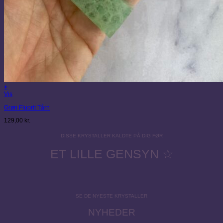
+
Vis
Grøn Fluorit Tårn
129,00
kr.
DISSE KRYSTALLER KALDTE PÅ DIG FØR
ET LILLE GENSYN ☆
SE DE NYESTE KRYSTALLER
NYHEDER