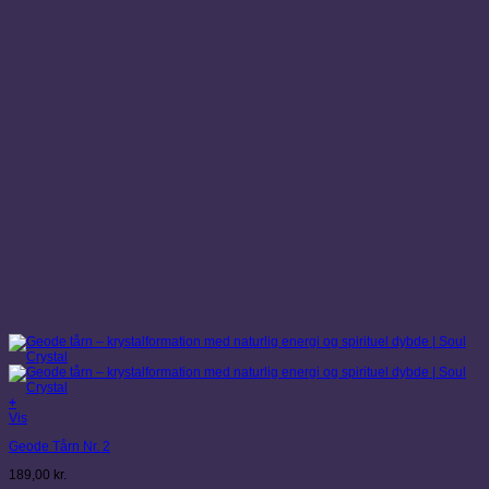
+
Vis
Geode Tårn Nr. 2
189,00
kr.