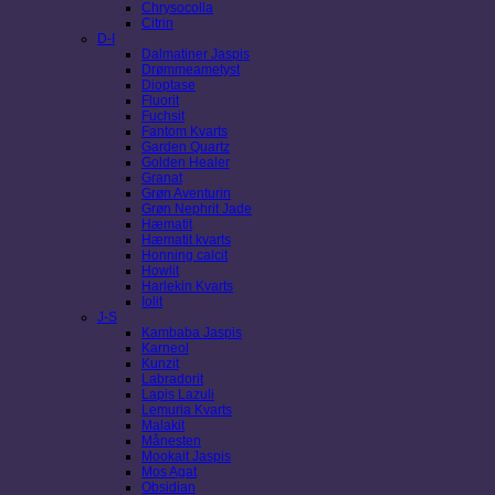
Chrysocolla
Citrin
D-I
Dalmatiner Jaspis
Drømmeametyst
Dioptase
Fluorit
Fuchsit
Fantom Kvarts
Garden Quartz
Golden Healer
Granat
Grøn Aventurin
Grøn Nephrit Jade
Hæmatit
Hæmatit kvarts
Honning calcit
Howlit
Harlekin Kvarts
Iolit
J-S
Kambaba Jaspis
Karneol
Kunzit
Labradorit
Lapis Lazuli
Lemuria Kvarts
Malakit
Månesten
Mookait Jaspis
Mos Agat
Obsidian