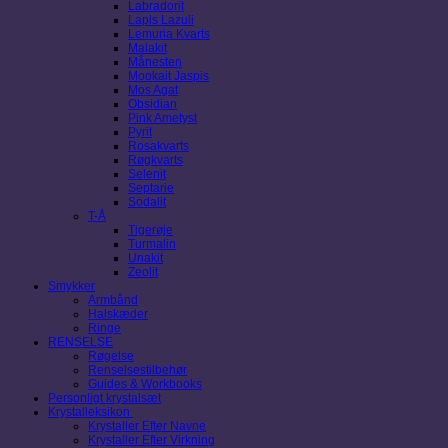
Labradorit
Lapis Lazuli
Lemuria Kvarts
Malakit
Månesten
Mookait Jaspis
Mos Agat
Obsidian
Pink Ametyst
Pyrit
Rosakvarts
Røgkvarts
Selenit
Septarie
Sodalit
T-Å
Tigerøje
Turmalin
Unakit
Zeolit
Smykker
Armbånd
Halskæder
Ringe
RENSELSE
Røgelse
Renselsestilbehør
Guides & Workbooks
Personligt krystalsæt
Krystalleksikon
Krystaller Efter Navne
Krystaller Efter Virkning