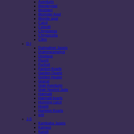
Aventurin
Bjergkrystal
Blodsten
Blomster Agat
Blonde agat
Calcit
Celestit
Chrysopras
Chrysocolla
Citrin
D-I
Dalmatiner Jaspis
Drømmeametyst
Dioptase
Fluorit
Fuchsit
Fantom Kvarts
Garden Quartz
Golden Healer
Granat
Grøn Aventurin
Grøn Nephrit Jade
Hæmatit
Hæmatit kvarts
Honning calcit
Howlit
Harlekin Kvarts
Iolit
J-S
Kambaba Jaspis
Karneol
Kunzit