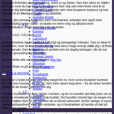
Septarie forbindes med grounding, indre ro og styrke. Den kan være en støtte i
Hæmatit
perioder, hvor du har brug for at stå mere fast i dig selv eller finde mod til at
Hæmatit kvarts
udtrykke dig tydeligere. Samtidig arbejder den med kroppens balance og kan
Honning calcit
bidrage til en følelse af tryghed og stabilitet.
Howlit
Harlekin Kvarts
Selvom den primært forbindes med rodchakraet, arbejder den også med
Iolit
halsområdet og kan støtte i at skabe en mere rolig og afbalanceret
J-S
kommunikation. Både med dig selv og andre.
Kambaba Jaspis
Karneol
En krystal i hånden
Kunzit
Labradorit
Lapis Lazuli
Som palmstone ligger septarie naturligt og behageligt i hånden. Den er ideel til
Lemuria Kvarts
meditation, hvor du kan holde den og lade dens rolige energi støtte dig i at finde
Malakit
ro og nærvær. Den fungerer også perfekt som en daglig ledsager, når du har
Månesten
brug for grounding og stabilitet.
Mookait Jaspis
Du kan finde alle vores lommesten
lige her
Mos Agat
Obsidian
Du kan finde os på Instagram
Lige her
Pink Ametyst
Pyrit
ETIK & ANSVAR
Rosakvarts
Røgkvarts
Hos Soul Crystal betyder det rigtig meget for os, hvor vores krystaller kommer
Selenit
fra. Ikke kun hvordan de ser ud, men hele rejsen bag dem – fra de bliver fundet i
Septarie
jorden, til de ender hjemme hos dig.
Sodalit
T-Å
Vi køber krystaller fra flere steder i verden, og for os handler det ikke bare om at
Tigerøje
finde de smukkeste krystaller i høj kvalitet. Det handler mindst lige så meget om,
Turmalin
hvem vi køber dem af, og hvordan de er blevet udvundet. Derfor vælger vi vores
Unakit
samarbejdspartnere med stor omtanke, og vi foretrækker at handle så tæt på
Zeolit
kilden som muligt.
Smykker