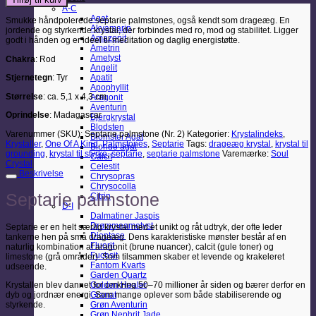
(Nr.
A-C
2)
Agat
Smukke håndpolerede septarie palmstones, også kendt som drageæg. En
antal
Akvamarin
jordende og styrkende krystal, der forbindes med ro, mod og stabilitet. Ligger
Amazonit
godt i hånden og er ideel til meditation og daglig energistøtte.
Ametrin
Ametyst
Chakra
: Rod
Angelit
Stjernetegn
: Tyr
Apatit
Apophyllit
Størrelse
: ca. 5,1 x 4,3 cm.
Aragonit
Aventurin
Oprindelse
: Madagascar
Bjergkrystal
Blodsten
Varenummer (SKU):
Septarie palmstone (Nr. 2)
Kategorier:
Krystalindeks
,
Blomster Agat
Krystaller
,
One Of A Kind
,
Palmstones
,
Septarie
Tags:
drageæg krystal
,
krystal til
Blonde agat
grounding
,
krystal til styrke
,
septarie
,
septarie palmstone
Varemærke:
Soul
Calcit
Crystal
Celestit
Beskrivelse
Chrysopras
Chrysocolla
Septarie palmstone
Citrin
D-I
Dalmatiner Jaspis
Drømmeametyst
Septarie er en helt særlig krystal med et unikt og råt udtryk, der ofte leder
Dioptase
tankerne hen på små drageæg. Dens karakteristiske mønster består af en
Fluorit
naturlig kombination af aragonit (brune nuancer), calcit (gule toner) og
Fuchsit
limestone (grå områder). Som tilsammen skaber et levende og krakeleret
Fantom Kvarts
udseende.
Garden Quartz
Golden Healer
Krystallen blev dannet for omkring 50–70 millioner år siden og bærer derfor en
Granat
dyb og jordnær energi. Som mange oplever som både stabiliserende og
Grøn Aventurin
styrkende.
Grøn Nephrit Jade