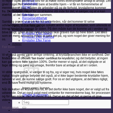
Armbånd
Vi rejser også gerne ud selv for at møde vores leverandører ansigt til ansigt. Det
Halskæder
giver noget helt andet end bare at bestille hjem – vi får en fornemmelse af
Ringe
menneskene bag, måden de arbejder på og de forhold, krystallerne kommer
RENSELSE
fra. Det betyder meget for os at kunne stå inde for det, vi sælger, og at vi kan
Røgelse
mærke, at det hele hænger sammen.
Renselsestilbehør
Samtidig prøver vi at tænke lidt anderledes, når det kommer til selve
Guides & Workbooks
udvindingen. Vi har flere gange opkøbt ældre lagre af krystaller, som allerede er
Personligt krystalsæt
blevet fundet for mange år siden. På den måde kan de komme ud i verden og
Krystalleksikon
blive brugt, uden at der nødvendigvis skal graves nye op hele tiden. Det føles
Krystaller Efter Navne
som en mere ansvarlig måde at gøre det på, og som noget der giver mening for
Krystaller Efter Virkning
os.
Krystaller Efter Farve
Artikler
Fair trade
Vi vil også gerne være ærlige omkring, at krystalbranchen ikke er sort/hvid. Der
Søg
findes ikke et officielt “fair trade” certifikat for krystaller, og det betyder, at ingen
efter:
kan garantere hele kæden 100%. Derfor mener vi også, at det vigtigste er at
tage stilling og gøre sig umage, fremfor bare at antage at alt er i orden.
Vi stiller spørgsmål, vi vælger til og fra, og vi siger nej, hvis noget ikke føles
rigtigt. Nogle gange betyder det også, at vi ikke tager bestemte krystaller hjem,
selvom vi ved, de kunne sælge godt. For os er det vigtigere, at det føles rigtigt,
end at have mest muligt på hylderne.
Ingen varer i kurven.
Når du køber en krystal hos os, er det derfor ikke bare noget, der er valgt ud fra
udseende. Det er også valgt med omtanke for menneskerne bag, for processen
Tilbage til shoppen
og for den måde, den er blevet til på. Det er en del af det, vi gerne vil give
videre.
Søg
efter:
Miljøhensyn
Kurv