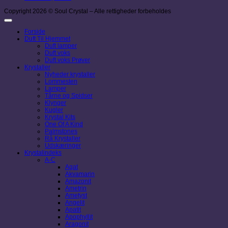
Copyright 2026 © Soul Crystal – Alle rettigheder forbeholdes
Forside
Duft Til Hjemmet
Duft lamper
Duft voks
Duft voks Prøver
Krystaller
Nyheder krystaller
Lommesten
Lamper
Tårne og Spidser
Klynger
Kugler
Krystal Kits
One Of A Kind
Palmstones
Rå Krystaller
Udskæringer
Krystalindeks
A-C
Agat
Akvamarin
Amazonit
Ametrin
Ametyst
Angelit
Apatit
Apophyllit
Aragonit