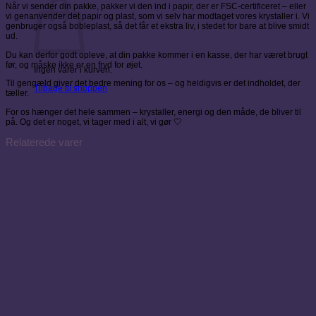
Når vi sender din pakke, pakker vi den ind i papir, der er FSC-certificeret – eller
vi genanvender det papir og plast, som vi selv har modtaget vores krystaller i. Vi
genbruger også bobleplast, så det får et ekstra liv, i stedet for bare at blive smidt
ud.
Du kan derfor godt opleve, at din pakke kommer i en kasse, der har været brugt
før, og måske ikke er en fryd for øjet.
Ingen varer i kurven.
Til gengæld giver det bedre mening for os – og heldigvis er det indholdet, der
Tilbage til shoppen
tæller.
For os hænger det hele sammen – krystaller, energi og den måde, de bliver til
på. Og det er noget, vi tager med i alt, vi gør 🤍
Relaterede varer