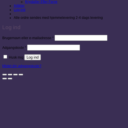
Krystaller Efter Farve
Artikler
Log ind
Alle ordre sendes med hjemmelevering 2-4 dags levering
Log ind
Påkrævet
Brugernavn eller e-mailadresse
*
Påkrævet
Adgangskode
*
Log ind
Husk mig
Mistet din adgangskode?