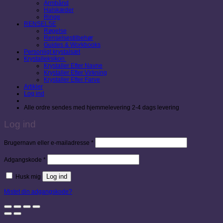
Armbånd
Halskæder
Ringe
RENSELSE
Røgelse
Renselsestilbehør
Guides & Workbooks
Personligt krystalsæt
Krystalleksikon
Krystaller Efter Navne
Krystaller Efter Virkning
Krystaller Efter Farve
Artikler
Log ind
Alle ordre sendes med hjemmelevering 2-4 dags levering
Log ind
Påkrævet
Brugernavn eller e-mailadresse
*
Påkrævet
Adgangskode
*
Log ind
Husk mig
Mistet din adgangskode?