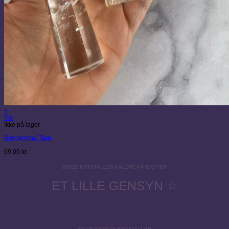
+
Vis
Ikke på lager
Bjergkrystal Tårn
69,00
kr.
DISSE KRYSTALLER KALDTE PÅ DIG FØR
ET LILLE GENSYN ☆
SE DE NYESTE KRYSTALLER