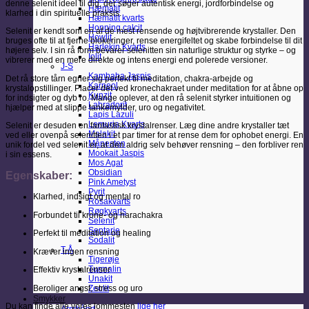
denne selenit ideel til dig, der søger autentisk energi, jordforbindelse og
Hæmatit
klarhed i din spirituelle praksis.
Hæmatit kvarts
Honning calcit
Selenit er kendt som en af de mest rensende og højtvibrerende krystaller. Den
Howlit
bruges ofte til at fjerne blokeringer, rense energifeltet og skabe forbindelse til dit
Harlekin Kvarts
højere selv. I sin rå form bevarer selenitten sin naturlige struktur og styrke – og
Iolit
vibrerer med en mere direkte og intens energi end polerede versioner.
J-S
Kambaba Jaspis
Det rå store tårn egner sig perfekt til meditation, chakra-arbejde og
Karneol
krystalopstillinger. Placer det ved kronechakraet under meditation for at åbne op
Kunzit
for indsigter og dyb ro. Mange oplever, at den rå selenit styrker intuitionen og
Labradorit
hjælper med at slippe tankemylder, uro og negativitet.
Lapis Lazuli
Lemuria Kvarts
Selenit er desuden en fantastisk krystalrenser. Læg dine andre krystaller tæt
Malakit
ved eller ovenpå selenitten i et par timer for at rense dem for ophobet energi. En
Månesten
unik fordel ved selenit er, at den aldrig selv behøver rensning – den forbliver ren
Mookait Jaspis
i sin essens.
Mos Agat
Obsidian
Egenskaber:
Pink Ametyst
Pyrit
Klarhed, indsigt og mental ro
Rosakvarts
Røgkvarts
Forbundet til krone- og harachakra
Selenit
Septarie
Perfekt til meditation og healing
Sodalit
T-Å
Kræver ingen rensning
Tigerøje
Turmalin
Effektiv krystalrenser
Unakit
Beroliger angst, stress og uro
Zeolit
Smykker
Du kan finde alle vores lommesten
lige her