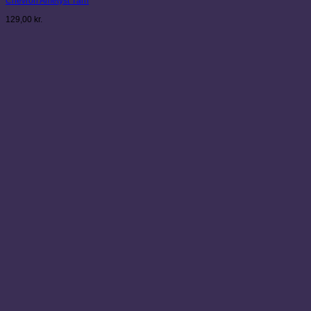
Chevron Ametyst Tårn
129,00
kr.