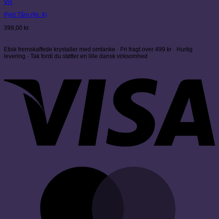
Vis
Pyrit Tårn (Nr. 4)
399,00
kr.
Etisk fremskaffede krystaller med omtanke · Fri fragt over 499 kr · Hurtig
levering · Tak fordi du støtter en lille dansk virksomhed
V
M