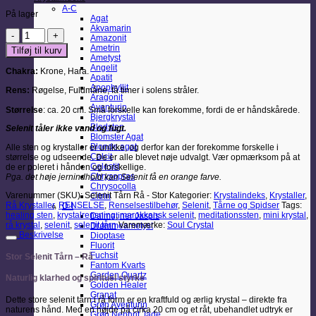
A-C
På lager
Agat
Akvamarin
Selenit
Amazonit
Tårn
Ametrin
Tilføj til kurv
Rå
Ametyst
-
Angelit
Chakra:
Krone, Hara.
Stor
Apatit
antal
Apophyllit
Rens:
Røgelse, Fuldmåne, få timer i solens stråler.
Aragonit
Aventurin
Størrelse
: ca. 20 cm. Små forskelle kan forekomme, fordi de er håndskårede.
Bjergkrystal
Blodsten
Selenit tåler ikke vand og fugt.
Blomster Agat
Blonde agat
Alle sten og krystaller er unikke, og derfor kan der forekomme forskelle i
Calcit
størrelse og udseende. De er alle blevet nøje udvalgt. Vær opmærksom på at
Celestit
de er poleret i hånden og forskellige.
Chrysopras
Pga. det høje jernindhold kan Selenit få en orange farve.
Chrysocolla
Varenummer (SKU):
Selenit Tårn Rå - Stor
Kategorier:
Krystalindeks
,
Krystaller
,
Citrin
Rå Krystaller
,
RENSELSE
,
Renselsestilbehør
,
Selenit
,
Tårne og Spidser
Tags:
D-I
healing sten
,
krystalrensning
,
marokkansk selenit
,
meditationssten
,
mini krystal
,
Dalmatiner Jaspis
rå krystal
,
selenit
,
selenit tårn
Varemærke:
Soul Crystal
Drømmeametyst
Beskrivelse
Dioptase
Fluorit
Fuchsit
Stor Selenit Tårn – Rå
Fantom Kvarts
Garden Quartz
Naturlig klarhed og spirituel styrke
Golden Healer
Granat
Dette store selenit tårn i rå form er en kraftfuld og ærlig krystal – direkte fra
Grøn Aventurin
naturens hånd. Med en højde på cirka 20 cm og et råt, ubehandlet udtryk er
Grøn Nephrit Jade