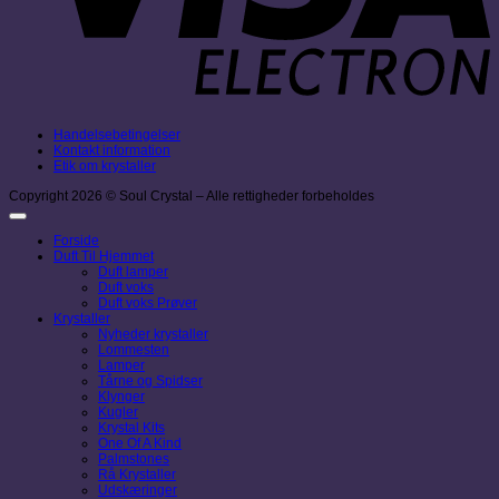
Handelsebetingelser
Kontakt information
Etik om krystaller
Copyright 2026 © Soul Crystal – Alle rettigheder forbeholdes
Forside
Duft Til Hjemmet
Duft lamper
Duft voks
Duft voks Prøver
Krystaller
Nyheder krystaller
Lommesten
Lamper
Tårne og Spidser
Klynger
Kugler
Krystal Kits
One Of A Kind
Palmstones
Rå Krystaller
Udskæringer