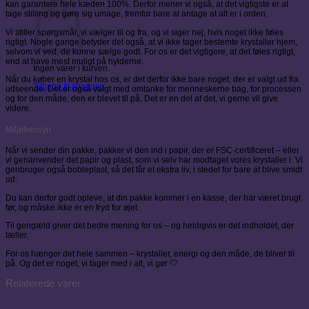
kan garantere hele kæden 100%. Derfor mener vi også, at det vigtigste er at
tage stilling og gøre sig umage, fremfor bare at antage at alt er i orden.
Vi stiller spørgsmål, vi vælger til og fra, og vi siger nej, hvis noget ikke føles
rigtigt. Nogle gange betyder det også, at vi ikke tager bestemte krystaller hjem,
selvom vi ved, de kunne sælge godt. For os er det vigtigere, at det føles rigtigt,
end at have mest muligt på hylderne.
Ingen varer i kurven.
Når du køber en krystal hos os, er det derfor ikke bare noget, der er valgt ud fra
Tilbage til shoppen
udseende. Det er også valgt med omtanke for menneskerne bag, for processen
og for den måde, den er blevet til på. Det er en del af det, vi gerne vil give
videre.
Miljøhensyn
Når vi sender din pakke, pakker vi den ind i papir, der er FSC-certificeret – eller
vi genanvender det papir og plast, som vi selv har modtaget vores krystaller i. Vi
genbruger også bobleplast, så det får et ekstra liv, i stedet for bare at blive smidt
ud.
Du kan derfor godt opleve, at din pakke kommer i en kasse, der har været brugt
før, og måske ikke er en fryd for øjet.
Til gengæld giver det bedre mening for os – og heldigvis er det indholdet, der
tæller.
For os hænger det hele sammen – krystaller, energi og den måde, de bliver til
på. Og det er noget, vi tager med i alt, vi gør 🤍
Relaterede varer