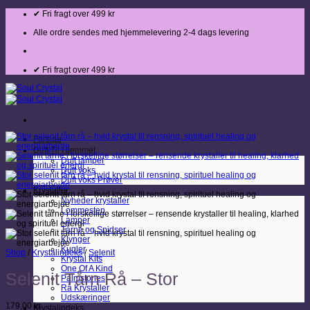
Fortsæt
✔ Fri fragt over 499 kr
til
indhold
Alle ordre sendes med hjemmelevering 2-4 dags levering
✔ Fri fragt over 499 kr
Forside
Duft Til Hjemmet
Duft lamper
Duft voks
Duft voks Prøver
Krystaller
Nyheder krystaller
Lommesten
Lamper
Tårne og Spidser
Klynger
Kugler
Shop
/
Krystalindeks
/
Selenit
Krystal Kits
One Of A Kind
Selenit Tårn Rå – Stor
Palmstones
Rå Krystaller
Udskæringer
179,00
kr.
Krystalindeks