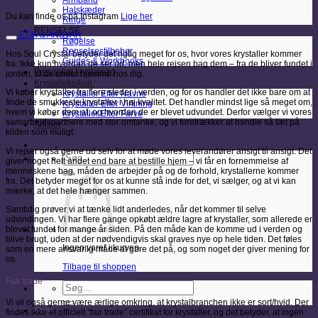
Armbånd
Halskæder
Du kan finde os på Instagram
Lige her
Ringe
RENSELSE
ETIK & ANSVAR
Røgelse
Renselsestilbehør
Hos Soul Crystal betyder det rigtig meget for os, hvor vores krystaller kommer
Guides & Workbooks
fra. Ikke kun hvordan de ser ud, men hele rejsen bag dem – fra de bliver fundet i
Personligt krystalsæt
jorden, til de ender hjemme hos dig.
Krystalleksikon
Vi køber krystaller fra flere steder i verden, og for os handler det ikke bare om at
Krystaller Efter Navne
finde de smukkeste krystaller i høj kvalitet. Det handler mindst lige så meget om,
Krystaller Efter Virkning
hvem vi køber dem af, og hvordan de er blevet udvundet. Derfor vælger vi vores
Krystaller Efter Farve
samarbejdspartnere med stor omtanke, og vi foretrækker at handle så tæt på
Artikler
kilden som muligt.
Vi rejser også gerne ud selv for at møde vores leverandører ansigt til ansigt. Det
Søg
giver noget helt andet end bare at bestille hjem – vi får en fornemmelse af
efter:
menneskene bag, måden de arbejder på og de forhold, krystallerne kommer
fra. Det betyder meget for os at kunne stå inde for det, vi sælger, og at vi kan
mærke, at det hele hænger sammen.
Samtidig prøver vi at tænke lidt anderledes, når det kommer til selve
udvindingen. Vi har flere gange opkøbt ældre lagre af krystaller, som allerede er
blevet fundet for mange år siden. På den måde kan de komme ud i verden og
blive brugt, uden at der nødvendigvis skal graves nye op hele tiden. Det føles
Ingen varer i kurven.
som en mere ansvarlig måde at gøre det på, og som noget der giver mening for
os.
Tilbage til shoppen
Fair trade
Søg
efter:
Vi vil også gerne være ærlige omkring, at krystalbranchen ikke er sort/hvid. Der
Kurv
findes ikke et officielt “fair trade” certifikat for krystaller, og det betyder, at ingen