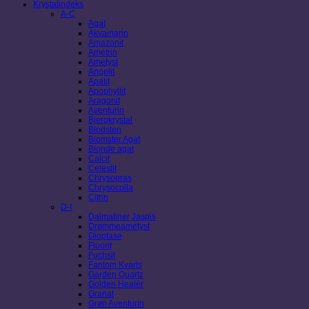
Krystalindeks
A-C
Agat
Akvamarin
Amazonit
Ametrin
Ametyst
Angelit
Apatit
Apophyllit
Aragonit
Aventurin
Bjergkrystal
Blodsten
Blomster Agat
Blonde agat
Calcit
Celestit
Chrysopras
Chrysocolla
Citrin
D-I
Dalmatiner Jaspis
Drømmeametyst
Dioptase
Fluorit
Fuchsit
Fantom Kvarts
Garden Quartz
Golden Healer
Granat
Grøn Aventurin