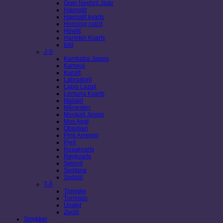
Grøn Nephrit Jade
Hæmatit
Hæmatit kvarts
Honning calcit
Howlit
Harlekin Kvarts
Iolit
J-S
Kambaba Jaspis
Karneol
Kunzit
Labradorit
Lapis Lazuli
Lemuria Kvarts
Malakit
Månesten
Mookait Jaspis
Mos Agat
Obsidian
Pink Ametyst
Pyrit
Rosakvarts
Røgkvarts
Selenit
Septarie
Sodalit
T-Å
Tigerøje
Turmalin
Unakit
Zeolit
Smykker