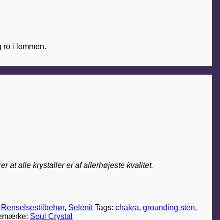
 ro i lommen.
t alle krystaller er af allerhøjeste kvalitet.
,
Renselsestilbehør
,
Selenit
Tags:
chakra
,
grounding sten
,
emærke:
Soul Crystal