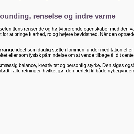
ounding, renselse og indre varme
selenittens rensende og højtvibrerende egenskaber med den varm
dt for at bringe klarhed, ro og højere bevidsthed. Når den optræ
 orange
ideel som daglig støtte i lommen, under meditation eller 
feltet eller som fysisk påmindelse om at vende tilbage til dit cen
esmæssig balance, kreativitet og personlig styrke. Den siges også
dt i alle retninger, hvilket gør den perfekt til både nybegynder