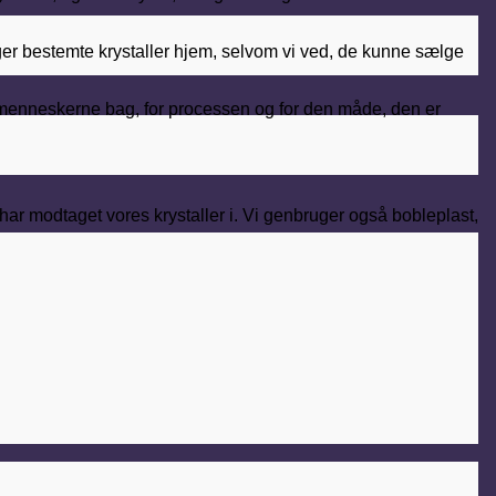
e tager bestemte krystaller hjem, selvom vi ved, de kunne sælge
or menneskerne bag, for processen og for den måde, den er
v har modtaget vores krystaller i. Vi genbruger også bobleplast,