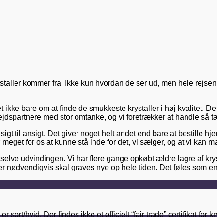
ystaller kommer fra. Ikke kun hvordan de ser ud, men hele rejsen
 det ikke bare om at finde de smukkeste krystaller i høj kvalitet.
jdspartnere med stor omtanke, og vi foretrækker at handle så tæ
sigt til ansigt. Det giver noget helt andet end bare at bestill
r meget for os at kunne stå inde for det, vi sælger, og at vi ka
 selve udvindingen. Vi har flere gange opkøbt ældre lagre af krys
r nødvendigvis skal graves nye op hele tiden. Det føles som en
sort/hvid. Der findes ikke et officielt “fair trade” certifikat for