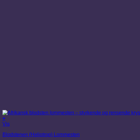
+
Dette
Vis
vare
Blodstenen (Heliotrop) Lommesten
har