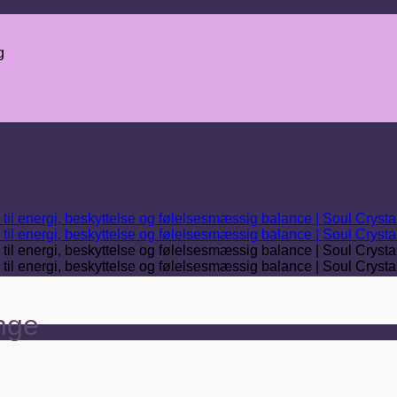
g
nge