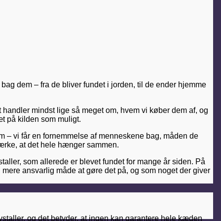
 bag dem – fra de bliver fundet i jorden, til de ender hjemme
 Det handler mindst lige så meget om, hvem vi køber dem af, og
t på kilden som muligt.
e hjem – vi får en fornemmelse af menneskene bag, måden de
n mærke, at det hele hænger sammen.
taller, som allerede er blevet fundet for mange år siden. På
 mere ansvarlig måde at gøre det på, og som noget der giver
 krystaller, og det betyder, at ingen kan garantere hele kæden