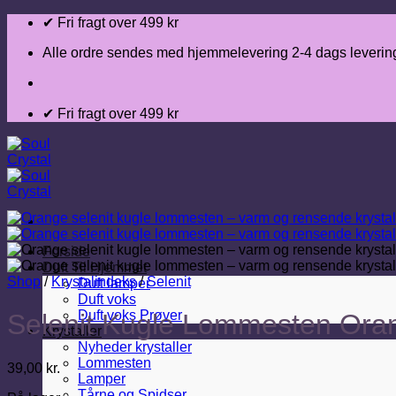
Fortsæt
✔ Fri fragt over 499 kr
til
indhold
Alle ordre sendes med hjemmelevering 2-4 dags leverin
✔ Fri fragt over 499 kr
Forside
Duft Til Hjemmet
Shop
/
Krystalindeks
/
Selenit
Duft lamper
Duft voks
Duft voks Prøver
Selenit Kugle Lommesten Ora
Krystaller
Nyheder krystaller
Lommesten
39,00
kr.
Lamper
Tårne og Spidser