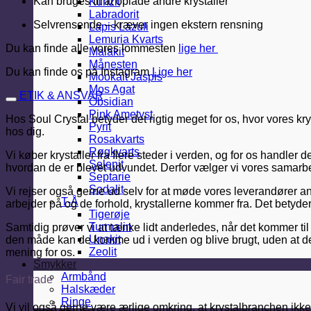
Kan bruges til at oplade andre krystaller
Kunzit
Labradorit
Selvrensende – kræver ingen ekstern rensning
Lapis Lazuli
Lemuria Kvarts
Du kan finde alle vores lommesten
lige her
Malakit
Månesten
Du kan finde os på Instagram
Lige her
Mookait Jaspis
Mos Agat
ETIK & ANSVAR
Obsidian
Pink Ametyst
Hos Soul Crystal betyder det rigtig meget for os, hvor vores kr
Pyrit
hos dig.
Rosakvarts
Røgkvarts
Vi køber krystaller fra flere steder i verden, og for os handler
Selenit
hvordan de er blevet udvundet. Derfor vælger vi vores samarbe
Septarie
Sodalit
Vi rejser også gerne ud selv for at møde vores leverandører an
T-Å
arbejder på og de forhold, krystallerne kommer fra. Det betyde
Tigerøje
Turmalin
Samtidig prøver vi at tænke lidt anderledes, når det kommer til
Unakit
den måde kan de komme ud i verden og blive brugt, uden at de
Zeolit
mening for os.
Smykker
Armbånd
Fair trade
Halskæder
Ringe
Vi vil også gerne være ærlige omkring, at krystalbranchen ikke er 