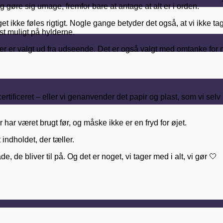
og gøre sig umage, fremfor bare at antage at alt er i orden.
 noget ikke føles rigtigt. Nogle gange betyder det også, at vi ikk
est muligt på hylderne.
, der er valgt ud fra udseende. Det er også valgt med omtanke f
ertificeret – eller vi genanvender det papir og plast, som vi sel
har været brugt før, og måske ikke er en fryd for øjet.
indholdet, der tæller.
de bliver til på. Og det er noget, vi tager med i alt, vi gør 🤍