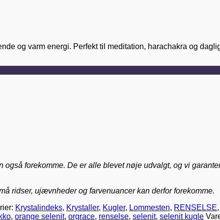
 og varm energi. Perfekt til meditation, harachakra og daglig
også forekomme. De er alle blevet nøje udvalgt, og vi garanterer a
Små ridser, ujævnheder og farvenuancer kan derfor forekomme.
rier:
Krystalindeks
,
Krystaller
,
Kugler
,
Lommesten
,
RENSELSE
kko
,
orange selenit
,
orgrace
,
renselse
,
selenit
,
selenit kugle
Var