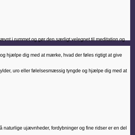
ævnt i rummet og gør den særligt velegnet til meditation og
og hjælpe dig med at mærke, hvad der føles rigtigt at give
mylder, uro eller følelsesmæssig tyngde og hjælpe dig med at
små naturlige ujævnheder, fordybninger og fine ridser er en del