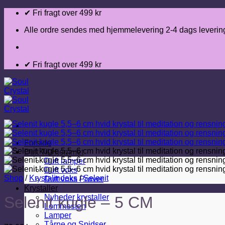
Fortsæt
✔ Fri fragt over 499 kr
til
indhold
Alle ordre sendes med hjemmelevering 2-4 dags leverin
✔ Fri fragt over 499 kr
Forside
Duft Til Hjemmet
Duft lamper
Duft voks
Shop
/
Krystalindeks
/
Selenit
Duft voks Prøver
Krystaller
Nyheder krystaller
Selenit kugle – 5 CM
Lommesten
Lamper
Tårne og Spidser