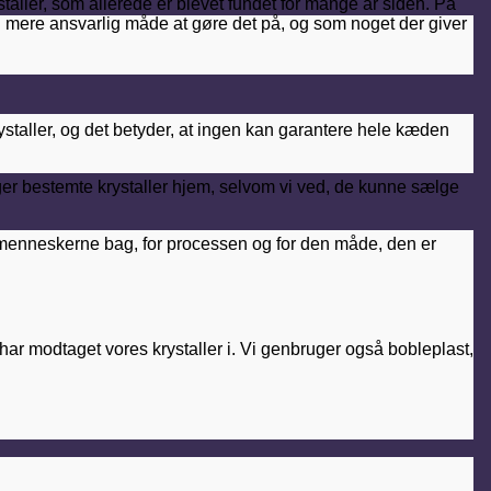
taller, som allerede er blevet fundet for mange år siden. På
 mere ansvarlig måde at gøre det på, og som noget der giver
 krystaller, og det betyder, at ingen kan garantere hele kæden
e tager bestemte krystaller hjem, selvom vi ved, de kunne sælge
or menneskerne bag, for processen og for den måde, den er
v har modtaget vores krystaller i. Vi genbruger også bobleplast,