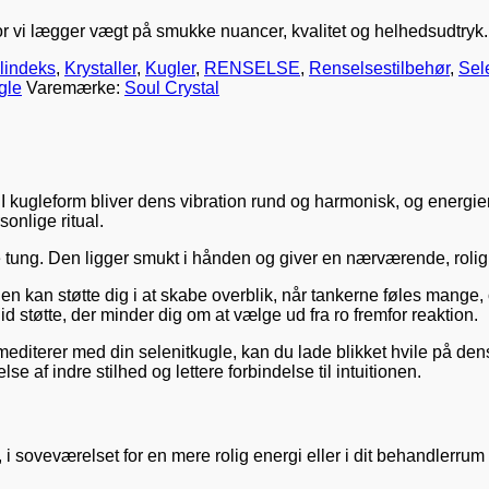
vi lægger vægt på smukke nuancer, kvalitet og helhedsudtryk. Vi væ
lindeks
,
Krystaller
,
Kugler
,
RENSELSE
,
Renselsestilbehør
,
Sel
gle
Varemærke:
Soul Crystal
i. I kugleform bliver dens vibration rund og harmonisk, og energi
sonlige ritual.
 tung. Den ligger smukt i hånden og giver en nærværende, roli
 kan støtte dig i at skabe overblik, når tankerne føles mange, og
støtte, der minder dig om at vælge ud fra ro fremfor reaktion.
editerer med din selenitkugle, kan du lade blikket hvile på de
e af indre stilhed og lettere forbindelse til intuitionen.
, i soveværelset for en mere rolig energi eller i dit behandlerru