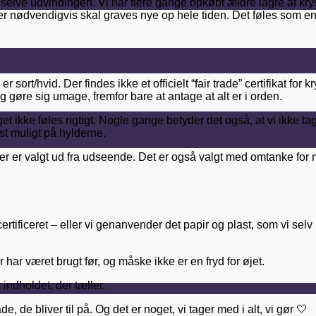
 selve udvindingen. Vi har flere gange opkøbt ældre lagre af krys
r nødvendigvis skal graves nye op hele tiden. Det føles som en
sort/hvid. Der findes ikke et officielt “fair trade” certifikat for
og gøre sig umage, fremfor bare at antage at alt er i orden.
 noget ikke føles rigtigt. Nogle gange betyder det også, at vi ikk
est muligt på hylderne.
, der er valgt ud fra udseende. Det er også valgt med omtanke f
ertificeret – eller vi genanvender det papir og plast, som vi sel
har været brugt før, og måske ikke er en fryd for øjet.
indholdet, der tæller.
de bliver til på. Og det er noget, vi tager med i alt, vi gør 🤍