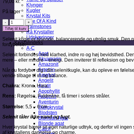
79,00
kr.
Klynger
Kugler
På lager
Krystal Kits
One Of A Kind
Selenit
Palmstones
kugle
Tilføj til kurv
Rå Krystaller
-
Udskæringer
5
Selenit kugle er lysende, balancerende og utrolig smuk. Den r
Krystalindeks
CM
fordybelse.
A-C
antal
Agat
Selenit forbindes med klarhed, indre ro og høj bevidsthed. Den
Akvamarin
mere – eller mindre – energi. Den inviterer til refleksion og be
Amazonit
Ametrin
Når du fordyber dig i din selenitkugle, kan du opleve en følel
Ametyst
vende tilbage til ro og balance.
Angelit
Chakra:
Krone, Hara.
Apatit
Apophyllit
Rens:
Røgelse, Fuldmåne, få timer i solens stråler.
Aragonit
Aventurin
Størrelse
: 5,5 – 6 cm
Bjergkrystal
Blodsten
Selenit tåler ikke vand og fugt.
Blomster Agat
Blonde agat
Hver krystal bærer sit eget naturlige udtryk, og derfor vil inge
Calcit
af krystallens dannelse og charme.