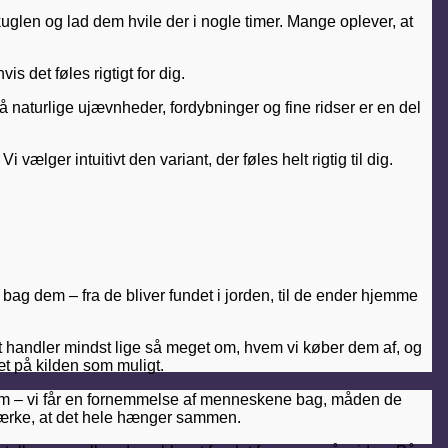
kuglen og lad dem hvile der i nogle timer. Mange oplever, at
s det føles rigtigt for dig.
små naturlige ujævnheder, fordybninger og fine ridser er en del
lger intuitivt den variant, der føles helt rigtig til dig.
 bag dem – fra de bliver fundet i jorden, til de ender hjemme
 Det handler mindst lige så meget om, hvem vi køber dem af, og
t på kilden som muligt.
e hjem – vi får en fornemmelse af menneskene bag, måden de
n mærke, at det hele hænger sammen.