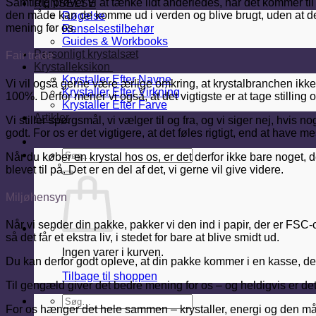
Samtidig prøver vi at tænke lidt anderledes, når det kommer til
RENSELSE
den måde kan de komme ud i verden og blive brugt, uden at de
Røgelse
mening for os.
Renselsestilbehør
Guides & Workbooks
Personligt krystalsæt
Fair trade
Krystalleksikon
Krystaller Efter Navne
Vi vil også gerne være ærlige omkring, at krystalbranchen ikke er 
Krystaller Efter Virkning
100%. Derfor mener vi også, at det vigtigste er at tage stilling 
Krystaller Efter Farve
Artikler
Vi stiller spørgsmål, vi vælger til og fra, og vi siger nej, hvis
godt. For os er det vigtigere, at det føles rigtigt, end at have m
Søg
Når du køber en krystal hos os, er det derfor ikke bare noget
efter:
blevet til på. Det er en del af det, vi gerne vil give videre.
Miljøhensyn
Når vi sender din pakke, pakker vi den ind i papir, der er FSC-c
så det får et ekstra liv, i stedet for bare at blive smidt ud.
Ingen varer i kurven.
Du kan derfor godt opleve, at din pakke kommer i en kasse, der 
Tilbage til shoppen
Til gengæld giver det bedre mening for os – og heldigvis er det 
Søg
For os hænger det hele sammen – krystaller, energi og den måde, 
efter: