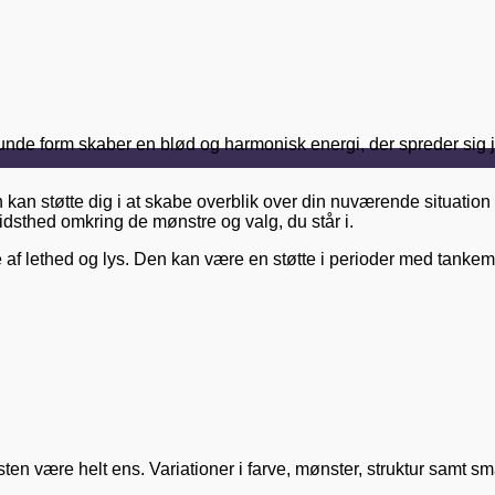
unde form skaber en blød og harmonisk energi, der spreder sig j
 kan støtte dig i at skabe overblik over din nuværende situation 
vidsthed omkring de mønstre og valg, du står i.
se af lethed og lys. Den kan være en støtte i perioder med tanke
n sten være helt ens. Variationer i farve, mønster, struktur samt 