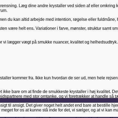
 rensning. Læg dine andre krystaller ved siden af eller omkring 
 rum.
men du kan altid arbejde med intention, røgelse eller fuldmåne, hvi
n sten være helt ens. Variationer i farve, mønster, struktur samt 
vi lægger vægt på smukke nuancer, kvalitet og helhedsudtryk. Vi væ
ystaller kommer fra. Ikke kun hvordan de ser ud, men hele rejsen
 det ikke bare om at finde de smukkeste krystaller i høj kvalitet.
jdspartnere med stor omtanke, og vi foretrækker at handle så tæ
sigt til ansigt. Det giver noget helt andet end bare at bestill
r meget for os at kunne stå inde for det, vi sælger, og at vi ka