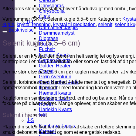
Celestit
Chrysopras
Alle vores sten og krystaller bliver håndudvalgt med omhu, hvor 
Chrysocolla
Citrin
Varenummer (SKU):
Selenit kugle 5,5–6 cm
Kategorier:
Krysta
D-I
kugle
,
krystal rensning
,
krystal til meditation
,
selenit
,
selenit ku
Dalmatiner Jaspis
Beskrivelse
Drømmeametyst
Dioptase
Selenit kugle (5,5–6 cm)
Fluorit
Fuchsit
Fantom Kvarts
Selenit er en krystal, der bærer en helt særlig let og lys energ
Garden Quartz
centerpiece i et rum, i meditation eller som en fast del af dit per
Golden Healer
Granat
Denne størrelse på 5,5–6 cm gør kuglen markant uden at virke
Grøn Aventurin
Selenit forbindes med klarhed – både mentalt og energetisk. Den
Grøn Nephrit Jade
opmærksomhed. I perioder med forandring kan den være en blid 
Hæmatit
Hæmatit kvarts
Kugleformen symboliserer helhed, enhed og balance. Når du m
Honning calcit
fokusere på dit åndedræt. Mange oplever, at den skaber en følels
Howlit
Harlekin Kvarts
Selenit i hjemmet
Iolit
J-S
Kambaba Jaspis
Placer din selenitkugle i stuen for at skabe en lettere stemning
Karneol
smukt dekorativt element og som et energetisk redskab.