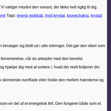
lger intuitivt den variant, der føles helt rigtig til dig.
enit
Tags:
energi redskab
,
hvid krystal
,
kronechakra
,
krystal
en bevæger sig blidt ud i alle retninger. Det gør den ideel som
g fornemmelse, når du arbejder med den bevidst.
 hjælpe dig med at sortere i, hvad der reelt fortjener din
ns skinnende overflade eller holde den mellem hænderne og
m som en del af et energetisk felt. Den fungerer både som et