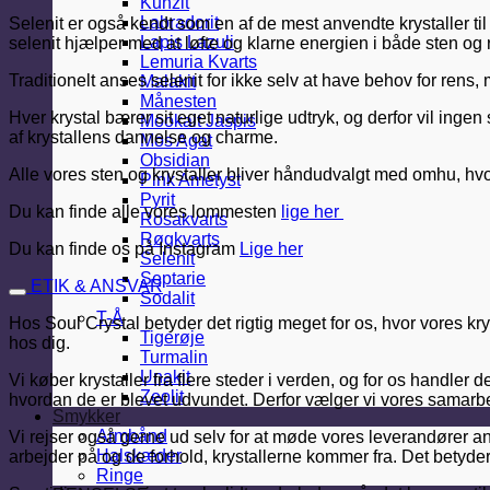
Kunzit
Labradorit
Selenit er også kendt som en af de mest anvendte krystaller til
Lapis Lazuli
selenit hjælper med at løfte og klarne energien i både sten og
Lemuria Kvarts
Traditionelt anses selenit for ikke selv at have behov for rens, 
Malakit
Månesten
Hver krystal bærer sit eget naturlige udtryk, og derfor vil inge
Mookait Jaspis
af krystallens dannelse og charme.
Mos Agat
Obsidian
Alle vores sten og krystaller bliver håndudvalgt med omhu, hvor 
Pink Ametyst
Pyrit
Du kan finde alle vores lommesten
lige her
Rosakvarts
Røgkvarts
Du kan finde os på Instagram
Lige her
Selenit
Septarie
ETIK & ANSVAR
Sodalit
T-Å
Hos Soul Crystal betyder det rigtig meget for os, hvor vores kr
Tigerøje
hos dig.
Turmalin
Unakit
Vi køber krystaller fra flere steder i verden, og for os handler
Zeolit
hvordan de er blevet udvundet. Derfor vælger vi vores samarbe
Smykker
Armbånd
Vi rejser også gerne ud selv for at møde vores leverandører an
Halskæder
arbejder på og de forhold, krystallerne kommer fra. Det betyde
Ringe