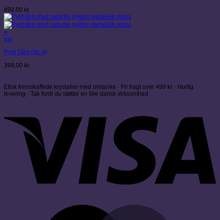
499,00
kr.
+
Vis
Pyrit Tårn (Nr. 4)
399,00
kr.
Etisk fremskaffede krystaller med omtanke · Fri fragt over 499 kr · Hurtig
levering · Tak fordi du støtter en lille dansk virksomhed
V
M