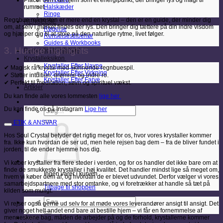
Armbånd
rummet.
Halskæder
Ringe
Regnbue månesten er mere end en krystal – den er en guide, der minder dig
RENSELSE
om, at selv i mørket findes der lys. Den bringer dig tættere på din indre visdom
Røgelse
og hjælper dig til at stole på den naturlige rytme, livet følger.
Renselsestilbehør
Guides & Workbooks
3. Hurtige highlights
Personligt krystalsæt
Krystalleksikon
Krystaller Efter Navne
✔ Magisk rå krystal med skinnende regnbuespil.
Krystaller Efter Virkning
✔ Støtter intuition, drømme og indre ro.
Krystaller Efter Farve
✔ Perfekt til meditation, søvn og spirituel vækst.
Artikler
Du kan finde alle vores lommesten
lige her
Søg
Du kan finde os på Instagram
Lige her
efter:
ETIK & ANSVAR
Hos Soul Crystal betyder det rigtig meget for os, hvor vores krystaller kommer
fra. Ikke kun hvordan de ser ud, men hele rejsen bag dem – fra de bliver fundet i
jorden, til de ender hjemme hos dig.
Vi køber krystaller fra flere steder i verden, og for os handler det ikke bare om at
finde de smukkeste krystaller i høj kvalitet. Det handler mindst lige så meget om,
Ingen varer i kurven.
hvem vi køber dem af, og hvordan de er blevet udvundet. Derfor vælger vi vores
samarbejdspartnere med stor omtanke, og vi foretrækker at handle så tæt på
Tilbage til shoppen
kilden som muligt.
Søg
Vi rejser også gerne ud selv for at møde vores leverandører ansigt til ansigt. Det
efter:
giver noget helt andet end bare at bestille hjem – vi får en fornemmelse af
Kurv
menneskene bag, måden de arbejder på og de forhold, krystallerne kommer