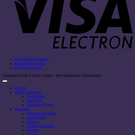
Handelsebetingelser
Kontakt information
Etik om krystaller
Copyright 2026 © Soul Crystal – Alle rettigheder forbeholdes
Forside
Duft Til Hjemmet
Duft lamper
Duft voks
Duft voks Prøver
Krystaller
Nyheder krystaller
Lommesten
Lamper
Tårne og Spidser
Klynger
Kugler