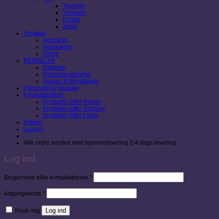
Tigerøje
Turmalin
Unakit
Zeolit
Smykker
Armbånd
Halskæder
Ringe
RENSELSE
Røgelse
Renselsestilbehør
Guides & Workbooks
Personligt krystalsæt
Krystalleksikon
Krystaller Efter Navne
Krystaller Efter Virkning
Krystaller Efter Farve
Artikler
Log ind
Alle ordre sendes med hjemmelevering 2-4 dags levering
Log ind
Påkrævet
Brugernavn eller e-mailadresse
*
Påkrævet
Adgangskode
*
Log ind
Husk mig