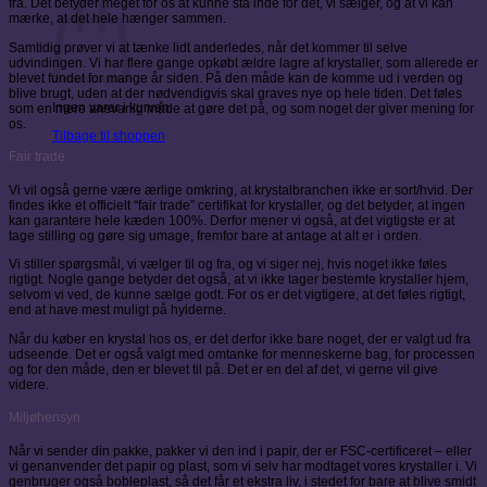
fra. Det betyder meget for os at kunne stå inde for det, vi sælger, og at vi kan
mærke, at det hele hænger sammen.
Samtidig prøver vi at tænke lidt anderledes, når det kommer til selve
udvindingen. Vi har flere gange opkøbt ældre lagre af krystaller, som allerede er
blevet fundet for mange år siden. På den måde kan de komme ud i verden og
blive brugt, uden at der nødvendigvis skal graves nye op hele tiden. Det føles
Ingen varer i kurven.
som en mere ansvarlig måde at gøre det på, og som noget der giver mening for
os.
Tilbage til shoppen
Fair trade
Vi vil også gerne være ærlige omkring, at krystalbranchen ikke er sort/hvid. Der
findes ikke et officielt “fair trade” certifikat for krystaller, og det betyder, at ingen
kan garantere hele kæden 100%. Derfor mener vi også, at det vigtigste er at
tage stilling og gøre sig umage, fremfor bare at antage at alt er i orden.
Vi stiller spørgsmål, vi vælger til og fra, og vi siger nej, hvis noget ikke føles
rigtigt. Nogle gange betyder det også, at vi ikke tager bestemte krystaller hjem,
selvom vi ved, de kunne sælge godt. For os er det vigtigere, at det føles rigtigt,
end at have mest muligt på hylderne.
Når du køber en krystal hos os, er det derfor ikke bare noget, der er valgt ud fra
udseende. Det er også valgt med omtanke for menneskerne bag, for processen
og for den måde, den er blevet til på. Det er en del af det, vi gerne vil give
videre.
Miljøhensyn
Når vi sender din pakke, pakker vi den ind i papir, der er FSC-certificeret – eller
vi genanvender det papir og plast, som vi selv har modtaget vores krystaller i. Vi
genbruger også bobleplast, så det får et ekstra liv, i stedet for bare at blive smidt