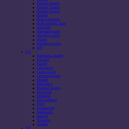
Fantom Kvarts
Garden Quartz
Golden Healer
Granat
Grøn Aventurin
Grøn Nephrit Jade
Hæmatit
Hæmatit kvarts
Honning calcit
Howlit
Harlekin Kvarts
Iolit
J-S
Kambaba Jaspis
Karneol
Kunzit
Labradorit
Lapis Lazuli
Lemuria Kvarts
Malakit
Månesten
Mookait Jaspis
Mos Agat
Obsidian
Pink Ametyst
Pyrit
Rosakvarts
Røgkvarts
Selenit
Septarie
Sodalit
T-Å