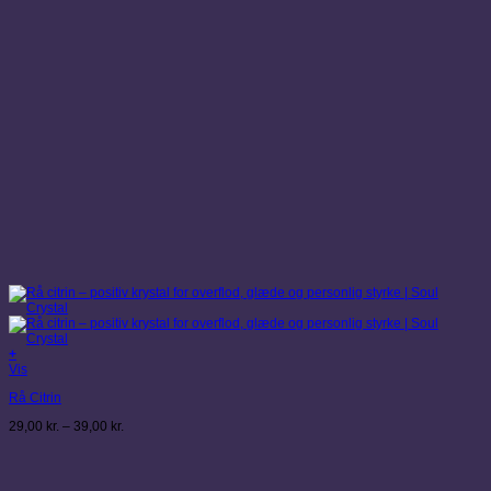
+
Dette
Vis
vare
Rå Citrin
har
flere
Prisinterval:
29,00
kr.
–
39,00
kr.
varianter.
29,00 kr.
Mulighederne
til
kan
39,00 kr.
vælges
på