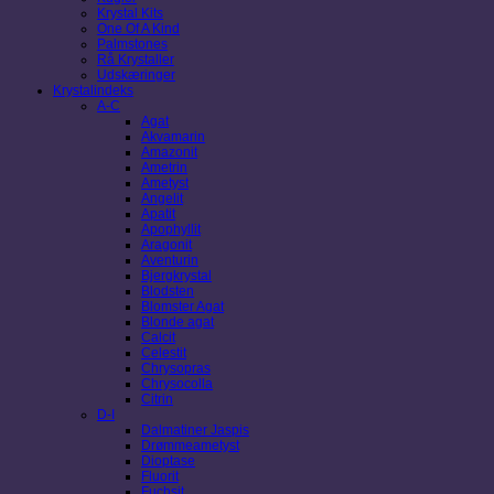
Krystal Kits
One Of A Kind
Palmstones
Rå Krystaller
Udskæringer
Krystalindeks
A-C
Agat
Akvamarin
Amazonit
Ametrin
Ametyst
Angelit
Apatit
Apophyllit
Aragonit
Aventurin
Bjergkrystal
Blodsten
Blomster Agat
Blonde agat
Calcit
Celestit
Chrysopras
Chrysocolla
Citrin
D-I
Dalmatiner Jaspis
Drømmeametyst
Dioptase
Fluorit
Fuchsit