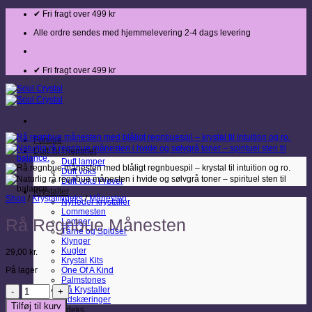
Fortsæt
✔ Fri fragt over 499 kr
til
indhold
Alle ordre sendes med hjemmelevering 2-4 dags levering
✔ Fri fragt over 499 kr
Forside
Duft Til Hjemmet
Duft lamper
Duft voks
Duft voks Prøver
Krystaller
Shop
/
Krystalindeks
/
Månesten
Nyheder krystaller
Lommesten
Rå Regnbue Månesten
Lamper
Tårne og Spidser
Klynger
Kugler
29,00
kr.
Krystal Kits
På lager
One Of A Kind
Palmstones
Rå
Rå Krystaller
Regnbue
Udskæringer
Tilføj til kurv
Månesten
Krystalindeks