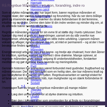
Hæmatit
Rå Regnbue Månesten – intuition, forandring, indre ro
Hæmatit kvarts
Honning calcit
Som et stykke måneskin, der har taget form, bærer regnbue månesten et
Howlit
magisk skær, der vækker nysgerrighed og forundring. Når du ser dens blålige
Harlekin Kvarts
glimt og iriserende nuancer, mærker du straks forbindelsen til det feminine,
Iolit
intuitive og mystiske. Denne sten taler til din indre verden og minder dig om, at
J-S
du allerede bærer svaret i dit hjerte.
Kambaba Jaspis
Karneol
Regnbue månesten er kendt for sin evne til at støtte dig i livets cyklusser. Den
Kunzit
hjælper dig med at finde ro i forandringer, uanset om du står overfor nye
Labradorit
begyndelser, afslutninger eller blot en stille indre udvikling. Ligesom månen
Lapis Lazuli
vokser og aftager, minder stenen dig om, at intet er permanent – og at der i hver
Lemuria Kvarts
bevægelse findes skønhed.
Malakit
Månesten
Energimæssigt arbejder den med krone- og tredje øje chakraet, hvor den åbner
Mookait Jaspis
for intuition, spirituel kontakt og klarhed i dine drømme. Mange oplever, at
Mos Agat
regnbue månesten giver lettere adgang til underbevidstheden, forstærker
Obsidian
meditation og gør drømme mere levende og meningsfulde.
Pink Ametyst
Pyrit
Gennem historien har månesten været forbundet med gudinder, frugtbarhed og
Rosakvarts
månecyklusser. Den blev betragtet som en hellig sten, der bar månens kraft og
Røgkvarts
gav beskyttelse til rejsende om natten. Regnbuevarianten er særligt elsket for
Selenit
sit farvespil, som symboliserer håb, nye muligheder og en stærk forbindelse til
Septarie
lys.
Sodalit
T-Å
I hverdagen kan du bruge rå regnbue månesten på mange måder:
Tigerøje
Turmalin
Læg den under puden for at styrke drømme og intuition.
Unakit
Zeolit
Bær den i lommen eller som smykkesten for at finde ro i forandringer.
Smykker
Placér den i dit hjem som et energipunkt, der bringer lys og magi til