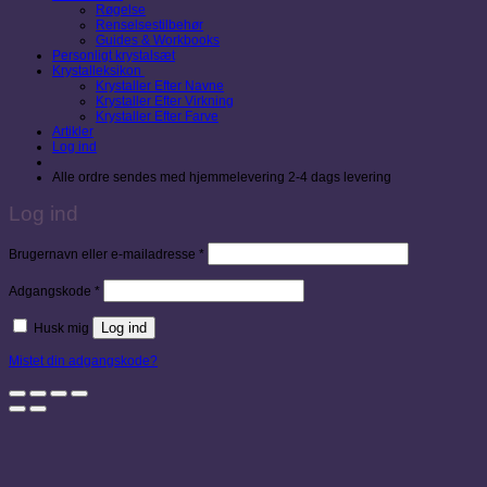
Røgelse
Renselsestilbehør
Guides & Workbooks
Personligt krystalsæt
Krystalleksikon
Krystaller Efter Navne
Krystaller Efter Virkning
Krystaller Efter Farve
Artikler
Log ind
Alle ordre sendes med hjemmelevering 2-4 dags levering
Log ind
Påkrævet
Brugernavn eller e-mailadresse
*
Påkrævet
Adgangskode
*
Log ind
Husk mig
Mistet din adgangskode?