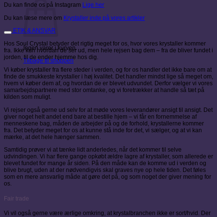
Du kan finde os på Instagram
Lige her
Du kan læse mere om
Krystaller inde på vores artikler
ETIK & ANSVAR
Hos Soul Crystal betyder det rigtig meget for os, hvor vores krystaller kommer
Ingen varer i kurven.
fra. Ikke kun hvordan de ser ud, men hele rejsen bag dem – fra de bliver fundet i
jorden, til de ender hjemme hos dig.
Tilbage til shoppen
Vi køber krystaller fra flere steder i verden, og for os handler det ikke bare om at
finde de smukkeste krystaller i høj kvalitet. Det handler mindst lige så meget om,
hvem vi køber dem af, og hvordan de er blevet udvundet. Derfor vælger vi vores
samarbejdspartnere med stor omtanke, og vi foretrækker at handle så tæt på
kilden som muligt.
Vi rejser også gerne ud selv for at møde vores leverandører ansigt til ansigt. Det
giver noget helt andet end bare at bestille hjem – vi får en fornemmelse af
menneskene bag, måden de arbejder på og de forhold, krystallerne kommer
fra. Det betyder meget for os at kunne stå inde for det, vi sælger, og at vi kan
mærke, at det hele hænger sammen.
Samtidig prøver vi at tænke lidt anderledes, når det kommer til selve
udvindingen. Vi har flere gange opkøbt ældre lagre af krystaller, som allerede er
blevet fundet for mange år siden. På den måde kan de komme ud i verden og
blive brugt, uden at der nødvendigvis skal graves nye op hele tiden. Det føles
som en mere ansvarlig måde at gøre det på, og som noget der giver mening for
os.
Fair trade
Vi vil også gerne være ærlige omkring, at krystalbranchen ikke er sort/hvid. Der