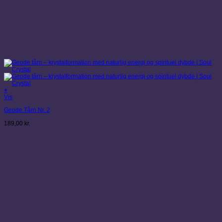
+
Vis
Geode Tårn Nr. 2
189,00
kr.