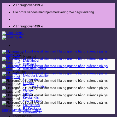
Fortsæt
✔ Fri fragt over 499 kr
til
indhold
Alle ordre sendes med hjemmelevering 2-4 dags levering
✔ Fri fragt over 499 kr
Forside
Duft Til Hjemmet
Duft lamper
Duft voks
Duft voks Prøver
Krystaller
Nyheder krystaller
Lommesten
Lamper
Tårne og Spidser
Klynger
Kugler
Krystal Kits
One Of A Kind
Palmstones
Rå Krystaller
Shop
/
Krystalindeks
/
Fluorit
Udskæringer
Krystalindeks