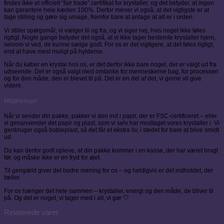
findes ikke et officielt “fair trade” certifikat for krystaller, og det betyder, at ingen
kan garantere hele kæden 100%. Derfor mener vi også, at det vigtigste er at
tage stilling og gøre sig umage, fremfor bare at antage at alt er i orden.
Vi stiller spørgsmål, vi vælger til og fra, og vi siger nej, hvis noget ikke føles
rigtigt. Nogle gange betyder det også, at vi ikke tager bestemte krystaller hjem,
selvom vi ved, de kunne sælge godt. For os er det vigtigere, at det føles rigtigt,
end at have mest muligt på hylderne.
Når du køber en krystal hos os, er det derfor ikke bare noget, der er valgt ud fra
udseende. Det er også valgt med omtanke for menneskerne bag, for processen
og for den måde, den er blevet til på. Det er en del af det, vi gerne vil give
videre.
Miljøhensyn
Når vi sender din pakke, pakker vi den ind i papir, der er FSC-certificeret – eller
vi genanvender det papir og plast, som vi selv har modtaget vores krystaller i. Vi
genbruger også bobleplast, så det får et ekstra liv, i stedet for bare at blive smidt
ud.
Du kan derfor godt opleve, at din pakke kommer i en kasse, der har været brugt
før, og måske ikke er en fryd for øjet.
Til gengæld giver det bedre mening for os – og heldigvis er det indholdet, der
tæller.
For os hænger det hele sammen – krystaller, energi og den måde, de bliver til
på. Og det er noget, vi tager med i alt, vi gør 🤍
Relaterede varer