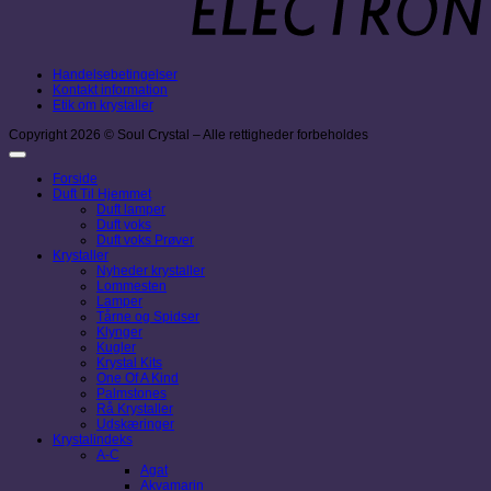
Handelsebetingelser
Kontakt information
Etik om krystaller
Copyright 2026 © Soul Crystal – Alle rettigheder forbeholdes
Forside
Duft Til Hjemmet
Duft lamper
Duft voks
Duft voks Prøver
Krystaller
Nyheder krystaller
Lommesten
Lamper
Tårne og Spidser
Klynger
Kugler
Krystal Kits
One Of A Kind
Palmstones
Rå Krystaller
Udskæringer
Krystalindeks
A-C
Agat
Akvamarin