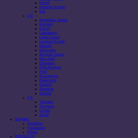
Howlit
Harlekin Kvarts
Iolit
J-S
Kambaba Jaspis
Karneol
Kunzit
Labradorit
Lapis Lazuli
Lemuria Kvarts
Malakit
Månesten
Mookait Jaspis
Mos Agat
Obsidian
Pink Ametyst
Pyrit
Rosakvarts
Røgkvarts
Selenit
Septarie
Sodalit
T-Å
Tigerøje
Turmalin
Unakit
Zeolit
Smykker
Armbånd
Halskæder
Ringe
RENSELSE