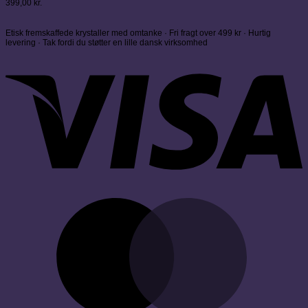
399,00
kr.
Etisk fremskaffede krystaller med omtanke · Fri fragt over 499 kr · Hurtig
levering · Tak fordi du støtter en lille dansk virksomhed
V
M