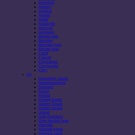
Amazonit
Ametrin
Ametyst
Angelit
Apatit
Apophyllit
Aragonit
Aventurin
Bjergkrystal
Blodsten
Blomster Agat
Blonde agat
Calcit
Celestit
Chrysopras
Chrysocolla
Citrin
D-I
Dalmatiner Jaspis
Drømmeametyst
Dioptase
Fluorit
Fuchsit
Fantom Kvarts
Garden Quartz
Golden Healer
Granat
Grøn Aventurin
Grøn Nephrit Jade
Hæmatit
Hæmatit kvarts
Honning calcit