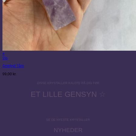
+
Vis
Ametyst Tårn
99,00
kr.
DISSE KRYSTALLER KALDTE PÅ DIG FØR
ET LILLE GENSYN ☆
SE DE NYESTE KRYSTALLER
NYHEDER