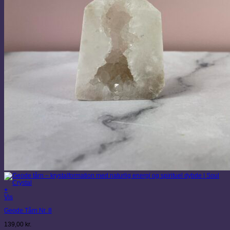
+
Vis
Geode Tårn Nr. 8
139,00
kr.