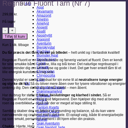
Regnbue Fluorit Tårn (Nr 7)
A-C
Agat
Akvamarin
299,00
kr.
Amazonit
Ametrin
På lager
Ametyst
Angelit
Regnbue
Apatit
Fluorit
Apophyllit
Tilføj til kurv
Tårn
Aragonit
(Nr
Aventurin
Kun 1 stk. tilbage
7)
Bjergkrystal
antal
Blodsten
Du får præcis det tårn, du ser på billedet
– helt unikt og i fantastisk kvalitet!
Blomster Agat
Blonde agat
Regnbue Fluorit er en iøjnefaldende og farverig variant af fluorit. Den er kendt
Calcit
for sine smukke bånd i grønne, lilla og blå toner. Det naturlige regnbuespil i
Celestit
stenen minder dig om alt det lyse og gode i livet. Det gør hver enkelt tårn til et
Chrysopras
lille energisk kunstværk i sig selv.
Chrysocolla
Citrin
Denne krystal er særlig værdsat for sin evne til at
neutralisere tunge energier
D-I
og styrke dit felt.
Så du bliver mere åben over for lysere vibrationer og energier
Dalmatiner Jaspis
omkring dig. Den støtter dig i at stå stærkt – men åbent.
Drømmeametyst
Har du brug for støtte til
fokus, beslutninger og klarhed i sindet.
Så er
Dioptase
Regnbue Fluorit en virkelig god følgesvend. Den hjælper dig med at bevare
Fluorit
roen og overblikket – også når der er meget at tage stilling til.
Fuchsit
Fantom Kvarts
Samtidig skaber den en følelse af grounding og balance, så du kan være
Garden Quartz
nærværende og centreret midt i det hele. Et oplagt valg, både til energiarbejde
Golden Healer
og som smukt, personligt element i dit hjem eller din praksis.
Granat
Grøn Aventurin
Chakra:
Hjerte,
Hals
Grøn Nephrit Jade