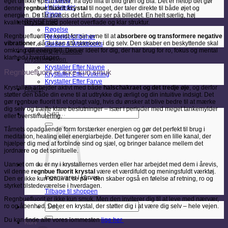
Armbånd
eget unikke spil af farver, fra dyb lilla til blid grøn og blå. Det er netop det gør
Halskæder
denne
regnbue fluorit krystal
til noget, der taler direkte til både øjet og
Ringe
energien. Du får præcis det tårn, du ser på billedet. En helt særlig, høj
RENSELSE
kvalitetskrystal med poleret overflade og klar struktur.
Røgelse
Regnbuefluorit er kendt for sin evne til at
absorbere og transformere negative
Renselsestilbehør
vibrationer
, så du kan stå stærkere i dig selv. Den skaber en beskyttende skal
Guides & Workbooks
omkring dit energifelt. Den er ideel for dig, der har brug for ro, fokus og mental
Personligt krystalsæt
klarhed i hverdagen.
Krystalleksikon
Krystaller Efter Navne
Regnbuefluorit er ikke kun smuk
Krystaller Efter Virkning
Krystaller Efter Farve
Krystallen arbejder aktivt med både
halschakraet og det tredje øje
, og derfor
Artikler
støtter den både din evne til at udtrykke dig ærligt og din intuitive indsigt. Det
gør regnbue fluorit til et oplagt valg, hvis du ønsker at blive bedre til at mærke
dig selv og træffe klare beslutninger – især i perioder med meget tankemylder
Søg
eller overstimulering.
efter:
Tårnets opadgående form forstærker energien og gør det perfekt til brug i
meditation, healing eller energiarbejde. Det fungerer som en lille kanal, der
hjælper dig med at forbinde sind og sjæl, og bringer balance mellem det
jordnære og det spirituelle.
Uanset om du er ny i krystallernes verden eller har arbejdet med dem i årevis,
vil denne
regnbue fluorit krystal
være et værdifuldt og meningsfuldt værktøj.
Ingen varer i kurven.
Den er ikke kun smuk at se på – den skaber også en følelse af retning, ro og
styrket tilstedeværelse i hverdagen.
Tilbage til shoppen
Regnbuefluorit er ikke kun smuk. Men den inviterer dig til at leve med nærvær,
Søg
ro og åbenhed. Det er en krystal, der støtter dig i at være dig selv – hele vejen.
efter:
Du kan finde alle vores lommesten
lige her
Kurv