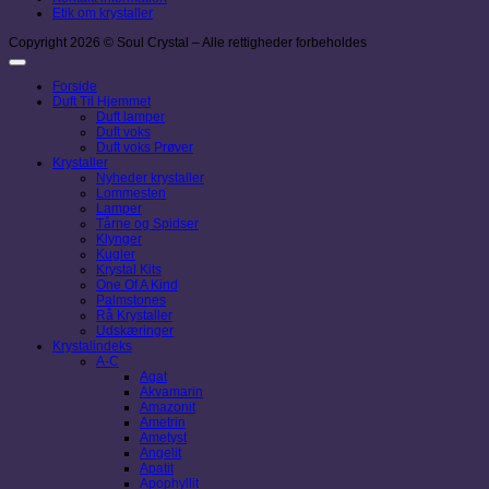
Etik om krystaller
Copyright 2026 © Soul Crystal – Alle rettigheder forbeholdes
Forside
Duft Til Hjemmet
Duft lamper
Duft voks
Duft voks Prøver
Krystaller
Nyheder krystaller
Lommesten
Lamper
Tårne og Spidser
Klynger
Kugler
Krystal Kits
One Of A Kind
Palmstones
Rå Krystaller
Udskæringer
Krystalindeks
A-C
Agat
Akvamarin
Amazonit
Ametrin
Ametyst
Angelit
Apatit
Apophyllit