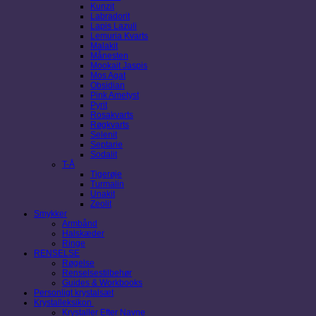
Kunzit
Labradorit
Lapis Lazuli
Lemuria Kvarts
Malakit
Månesten
Mookait Jaspis
Mos Agat
Obsidian
Pink Ametyst
Pyrit
Rosakvarts
Røgkvarts
Selenit
Septarie
Sodalit
T-Å
Tigerøje
Turmalin
Unakit
Zeolit
Smykker
Armbånd
Halskæder
Ringe
RENSELSE
Røgelse
Renselsestilbehør
Guides & Workbooks
Personligt krystalsæt
Krystalleksikon
Krystaller Efter Navne