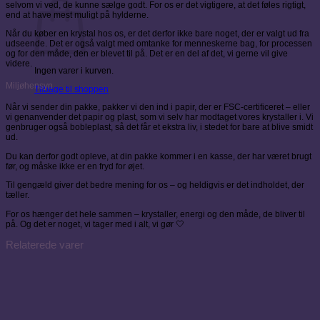
selvom vi ved, de kunne sælge godt. For os er det vigtigere, at det føles rigtigt,
end at have mest muligt på hylderne.
Når du køber en krystal hos os, er det derfor ikke bare noget, der er valgt ud fra
udseende. Det er også valgt med omtanke for menneskerne bag, for processen
og for den måde, den er blevet til på. Det er en del af det, vi gerne vil give
videre.
Ingen varer i kurven.
Miljøhensyn
Tilbage til shoppen
Når vi sender din pakke, pakker vi den ind i papir, der er FSC-certificeret – eller
vi genanvender det papir og plast, som vi selv har modtaget vores krystaller i. Vi
genbruger også bobleplast, så det får et ekstra liv, i stedet for bare at blive smidt
ud.
Du kan derfor godt opleve, at din pakke kommer i en kasse, der har været brugt
før, og måske ikke er en fryd for øjet.
Til gengæld giver det bedre mening for os – og heldigvis er det indholdet, der
tæller.
For os hænger det hele sammen – krystaller, energi og den måde, de bliver til
på. Og det er noget, vi tager med i alt, vi gør 🤍
Relaterede varer