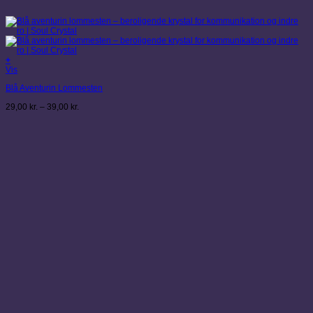
+
Dette
Vis
vare
Blå Aventurin Lommesten
har
flere
Prisinterval:
29,00
kr.
–
39,00
kr.
varianter.
29,00 kr.
Mulighederne
til
kan
39,00 kr.
vælges
på
varesiden