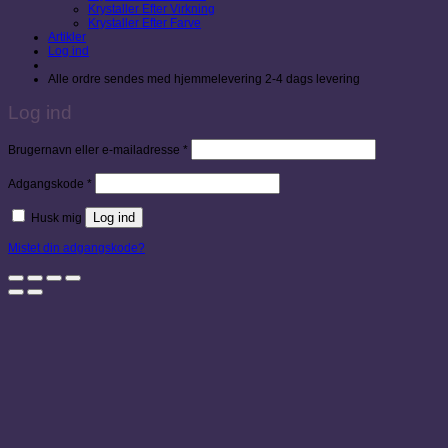
Krystaller Efter Virkning
Krystaller Efter Farve
Artikler
Log ind
Alle ordre sendes med hjemmelevering 2-4 dags levering
Log ind
Påkrævet
Brugernavn eller e-mailadresse
*
Påkrævet
Adgangskode
*
Log ind
Husk mig
Mistet din adgangskode?