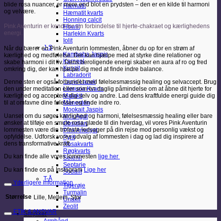
blide rosa nuancer, er mere end blot en prydsten – den er en kilde til harmoni
Hæmatit
og velvære.
Hæmatit kvarts
Honning calcit
Pink Aventurin er kendt for sin forbindelse til hjerte-chakraet og kærlighedens
Howlit
energi.
Harlekin Kvarts
Iolit
J-S
Når du bærer en Pink Aventurin lommesten, åbner du op for en strøm af
Kambaba Jaspis
kærlighed og medfølelse. Der kan hjælpe med at styrke dine relationer og
Karneol
skabe harmoni i dit liv. Dens beroligende energi skaber en aura af ro og fred
Kunzit
omkring dig, der kan hjælpe dig med at finde indre balance.
Labradorit
Lapis Lazuli
Denne sten er også forbundet med følelsesmæssig healing og selvaccept. Brug
Lemuria Kvarts
den under meditation eller som en daglig påmindelse om at åbne dit hjerte for
Malakit
kærlighed og acceptere dig selv og andre. Lad dens kraftfulde energi guide dig
Månesten
til at omfavne dine følelser og finde indre ro.
Mookait Jaspis
Uanset om du søger kærlighed og harmoni, følelsesmæssig healing eller bare
Mos Agat
ønsker at tilføje en smule rosa glæde til din hverdag, vil vores Pink Aventurin
Obsidian
lommesten være din trofaste ledsager på din rejse mod personlig vækst og
Pink Ametyst
opfyldelse. Udforsk vores udvalg af lommesten i dag og lad dig inspirere af
Pyrit
dens transformative kraft.
Rosakvarts
Røgkvarts
Du kan finde alle vores lommesten
lige her
Selenit
Septarie
Du kan finde os på Instagram
Lige her
Sodalit
T-Å
Yderligere information
Tigerøje
Turmalin
Størrelse
Lille, Mellem, Stor
Unakit
Zeolit
ETIK & ANSVAR
Smykker