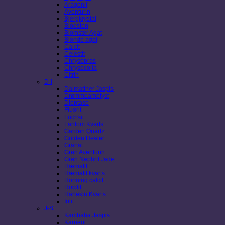
Aragonit
Aventurin
Bjergkrystal
Blodsten
Blomster Agat
Blonde agat
Calcit
Celestit
Chrysopras
Chrysocolla
Citrin
D-I
Dalmatiner Jaspis
Drømmeametyst
Dioptase
Fluorit
Fuchsit
Fantom Kvarts
Garden Quartz
Golden Healer
Granat
Grøn Aventurin
Grøn Nephrit Jade
Hæmatit
Hæmatit kvarts
Honning calcit
Howlit
Harlekin Kvarts
Iolit
J-S
Kambaba Jaspis
Karneol