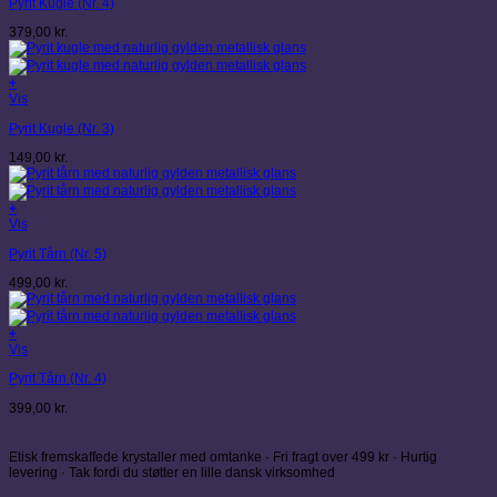
Pyrit Kugle (Nr. 4)
379,00
kr.
+
Vis
Pyrit Kugle (Nr. 3)
149,00
kr.
+
Vis
Pyrit Tårn (Nr. 5)
499,00
kr.
+
Vis
Pyrit Tårn (Nr. 4)
399,00
kr.
Etisk fremskaffede krystaller med omtanke · Fri fragt over 499 kr · Hurtig
levering · Tak fordi du støtter en lille dansk virksomhed
V