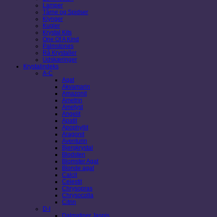
Lamper
Tårne og Spidser
Klynger
Kugler
Krystal Kits
One Of A Kind
Palmstones
Rå Krystaller
Udskæringer
Krystalindeks
A-C
Agat
Akvamarin
Amazonit
Ametrin
Ametyst
Angelit
Apatit
Apophyllit
Aragonit
Aventurin
Bjergkrystal
Blodsten
Blomster Agat
Blonde agat
Calcit
Celestit
Chrysopras
Chrysocolla
Citrin
D-I
Dalmatiner Jaspis