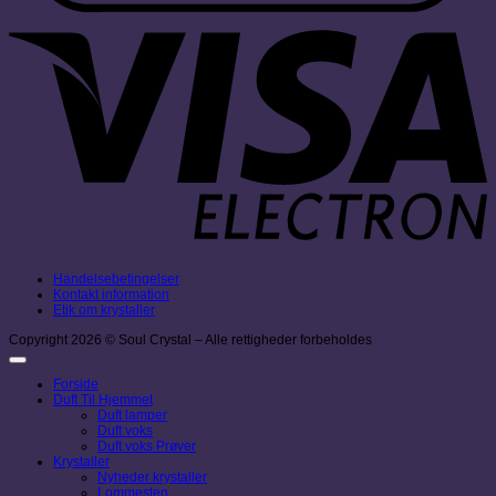
V
E
Handelsebetingelser
Kontakt information
Etik om krystaller
Copyright 2026 © Soul Crystal – Alle rettigheder forbeholdes
Forside
Duft Til Hjemmet
Duft lamper
Duft voks
Duft voks Prøver
Krystaller
Nyheder krystaller
Lommesten