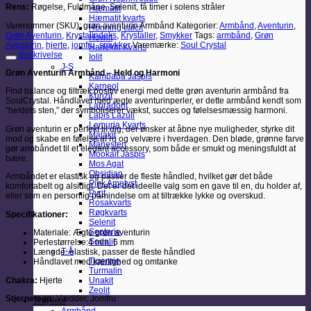
Rens:
Røgelse, Fuldmåne, Selenit, få timer i solens stråler
Hæmatit
Hæmatit kvarts
Varenummer (SKU):
grøn aventurin Armbånd
Kategorier:
Armbånd
,
Aventurin
,
Honning calcit
Grøn Aventurin
,
Krystalindeks
,
Krystaller
,
Smykker
Tags:
armbånd
,
Grøn
Howlit
Aventurin
,
hjerte
,
jomfru
,
smykker
Varemærke:
Soul Crystal
Harlekin Kvarts
Beskrivelse
Iolit
J-S
Grøn Aventurin Armbånd – Held og Harmoni
Kambaba Jaspis
Karneol
Find balance og tiltræk positiv energi med dette grøn aventurin armbånd fra
Kunzit
SoulCrystal. Håndlavet med ægte aventurinperler, er dette armbånd kendt som
Labradorit
“heldets sten,” der symboliserer vækst, succes og følelsesmæssig harmoni.
Lapis Lazuli
Lemuria Kvarts
Grøn aventurin er perfekt til dig, der ønsker at åbne nye muligheder, styrke dit
Malakit
mod og skabe en følelse af ro og velvære i hverdagen. Den bløde, grønne farve
Månesten
gør armbåndet til et elegant accessory, som både er smukt og meningsfuldt at
Mookait Jaspis
bære.
Mos Agat
Obsidian
Armbåndet er elastisk og passer de fleste håndled, hvilket gør det både
Pink Ametyst
komfortabelt og alsidigt. Det er det ideelle valg som en gave til en, du holder af,
Pyrit
eller som en personlig påmindelse om at tiltrække lykke og overskud.
Rosakvarts
Røgkvarts
Specifikationer:
Selenit
Septarie
Materiale: Ægte grøn aventurin
Sodalit
Perlestørrelse:4 mm, 6 mm
T-Å
Længde: elastisk, passer de fleste håndled
Tigerøje
Håndlavet med kærlighed og omtanke
Turmalin
Chakra:
Hjerte
Unakit
Zeolit
Stjernetegn:
Vædder, Jomfru
Smykker