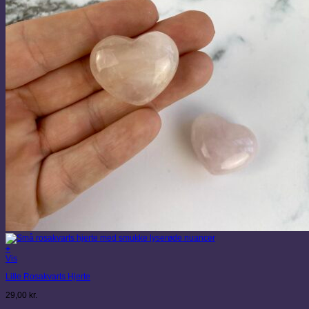
+
Vis
Lille Rosakvarts Hjerte
29,00
kr.