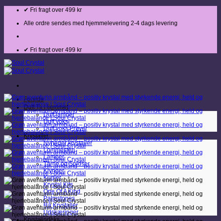
Fortsæt
✔ Fri fragt over 499 kr
til
indhold
Alle ordre sendes med hjemmelevering 2-4 dags levering
✔ Fri fragt over 499 kr
Forside
Duft Til Hjemmet
Duft lamper
Duft voks
Duft voks Prøver
Krystaller
Nyheder krystaller
Lommesten
Lamper
Tårne og Spidser
Klynger
Kugler
Krystal Kits
One Of A Kind
Palmstones
Rå Krystaller
Udskæringer
Krystalindeks