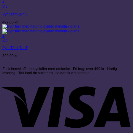
+
Vis
Pyrit Tårn (Nr. 5)
499,00
kr.
+
Vis
Pyrit Tårn (Nr. 4)
399,00
kr.
Etisk fremskaffede krystaller med omtanke · Fri fragt over 499 kr · Hurtig
levering · Tak fordi du støtter en lille dansk virksomhed
V