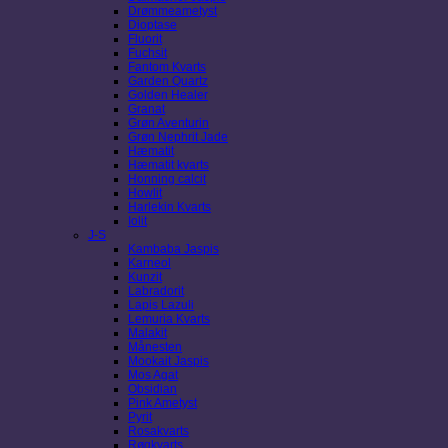
Drømmeametyst
Dioptase
Fluorit
Fuchsit
Fantom Kvarts
Garden Quartz
Golden Healer
Granat
Grøn Aventurin
Grøn Nephrit Jade
Hæmatit
Hæmatit kvarts
Honning calcit
Howlit
Harlekin Kvarts
Iolit
J-S
Kambaba Jaspis
Karneol
Kunzit
Labradorit
Lapis Lazuli
Lemuria Kvarts
Malakit
Månesten
Mookait Jaspis
Mos Agat
Obsidian
Pink Ametyst
Pyrit
Rosakvarts
Røgkvarts