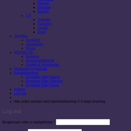
Selenit
Septarie
Sodalit
T-Å
Tigerøje
Turmalin
Unakit
Zeolit
Smykker
Armbånd
Halskæder
Ringe
RENSELSE
Røgelse
Renselsestilbehør
Guides & Workbooks
Personligt krystalsæt
Krystalleksikon
Krystaller Efter Navne
Krystaller Efter Virkning
Krystaller Efter Farve
Artikler
Log ind
Alle ordre sendes med hjemmelevering 2-4 dags levering
Log ind
Påkrævet
Brugernavn eller e-mailadresse
*
Påkrævet