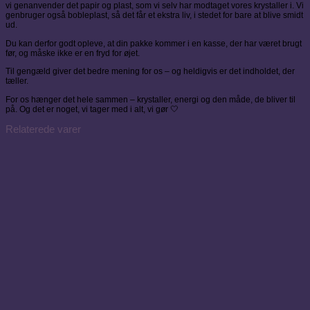
vi genanvender det papir og plast, som vi selv har modtaget vores krystaller i. Vi
genbruger også bobleplast, så det får et ekstra liv, i stedet for bare at blive smidt
ud.
Du kan derfor godt opleve, at din pakke kommer i en kasse, der har været brugt
før, og måske ikke er en fryd for øjet.
Til gengæld giver det bedre mening for os – og heldigvis er det indholdet, der
tæller.
For os hænger det hele sammen – krystaller, energi og den måde, de bliver til
på. Og det er noget, vi tager med i alt, vi gør 🤍
Relaterede varer