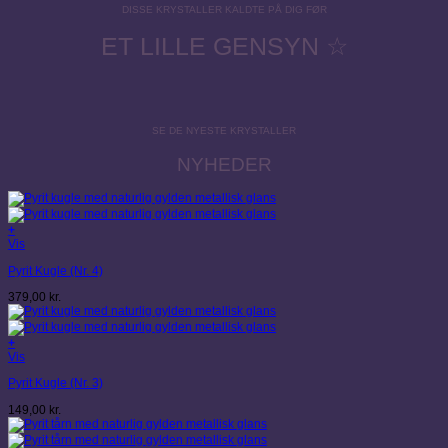
DISSE KRYSTALLER KALDTE PÅ DIG FØR
ET LILLE GENSYN ☆
SE DE NYESTE KRYSTALLER
NYHEDER
+
Vis
Pyrit Kugle (Nr. 4)
379,00
kr.
+
Vis
Pyrit Kugle (Nr. 3)
149,00
kr.