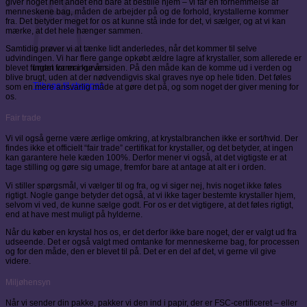
giver noget helt andet end bare at bestille hjem – vi får en fornemmelse af
menneskene bag, måden de arbejder på og de forhold, krystallerne kommer
fra. Det betyder meget for os at kunne stå inde for det, vi sælger, og at vi kan
mærke, at det hele hænger sammen.
Samtidig prøver vi at tænke lidt anderledes, når det kommer til selve
udvindingen. Vi har flere gange opkøbt ældre lagre af krystaller, som allerede er
Ingen varer i kurven.
blevet fundet for mange år siden. På den måde kan de komme ud i verden og
blive brugt, uden at der nødvendigvis skal graves nye op hele tiden. Det føles
Tilbage til shoppen
som en mere ansvarlig måde at gøre det på, og som noget der giver mening for
os.
Fair trade
Vi vil også gerne være ærlige omkring, at krystalbranchen ikke er sort/hvid. Der
findes ikke et officielt “fair trade” certifikat for krystaller, og det betyder, at ingen
kan garantere hele kæden 100%. Derfor mener vi også, at det vigtigste er at
tage stilling og gøre sig umage, fremfor bare at antage at alt er i orden.
Vi stiller spørgsmål, vi vælger til og fra, og vi siger nej, hvis noget ikke føles
rigtigt. Nogle gange betyder det også, at vi ikke tager bestemte krystaller hjem,
selvom vi ved, de kunne sælge godt. For os er det vigtigere, at det føles rigtigt,
end at have mest muligt på hylderne.
Når du køber en krystal hos os, er det derfor ikke bare noget, der er valgt ud fra
udseende. Det er også valgt med omtanke for menneskerne bag, for processen
og for den måde, den er blevet til på. Det er en del af det, vi gerne vil give
videre.
Miljøhensyn
Når vi sender din pakke, pakker vi den ind i papir, der er FSC-certificeret – eller