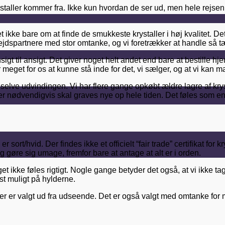
ystaller kommer fra. Ikke kun hvordan de ser ud, men hele rejsen
 det ikke bare om at finde de smukkeste krystaller i høj kvalitet.
jdspartnere med stor omtanke, og vi foretrækker at handle så tæ
sigt til ansigt. Det giver noget helt andet end bare at bestill
r meget for os at kunne stå inde for det, vi sælger, og at vi ka
 selve udvindingen. Vi har flere gange opkøbt ældre lagre af krys
r nødvendigvis skal graves nye op hele tiden. Det føles som en
sort/hvid. Der findes ikke et officielt “fair trade” certifikat for
og gøre sig umage, fremfor bare at antage at alt er i orden.
 noget ikke føles rigtigt. Nogle gange betyder det også, at vi ikk
est muligt på hylderne.
, der er valgt ud fra udseende. Det er også valgt med omtanke f