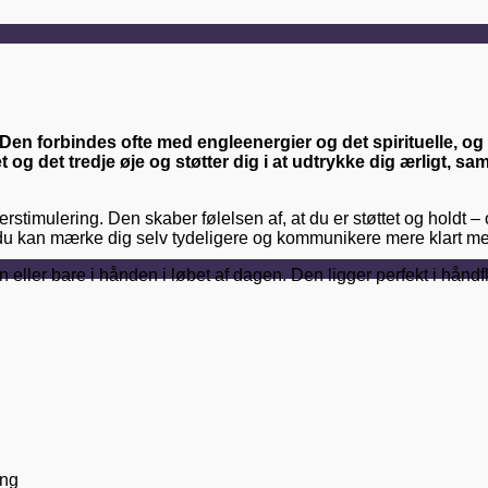
 Den forbindes ofte med engleenergier og det spirituelle, og e
g det tredje øje og støtter dig i at udtrykke dig ærligt, sam
erstimulering. Den skaber følelsen af, at du er støttet og holdt –
hvor du kan mærke dig selv tydeligere og kommunikere mere klart
 eller bare i hånden i løbet af dagen. Den ligger perfekt i håndf
ing