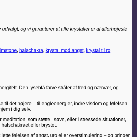
valgt, og vi garanterer at alle krystaller er af allerhøjeste
almstone
,
halschakra
,
krystal mod angst
,
krystal til ro
nergifelt. Den lyseblå farve stråler af fred og nærvær, og
e til det højere – til engleenergier, indre visdom og følelsen
hjem i dig selv.
meditation, som støtte i søvn, eller i stressede situationer,
 halschakraet eller brystet.
lette følelsen af angst, uro eller overstimulering – og bringer