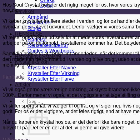
Unakit
Hos Soul Crystal betyder det rigtig meget for os, hvor vores kr
Zeolit
hos dig.
Smykker
Armbånd
Vi køber krystaller fra flere steder i verden, og for os handler
Halskæder
hvordan de er blevet udvundet. Derfor vælger vi vores samarbe
Ringe
RENSELSE
Vi rejser også gerne ud selv for at møde vores leverandører an
Røgelse
arbejder på og de forhold, krystallerne kommer fra. Det betyde
Renselsestilbehør
Guides & Workbooks
Samtidig prøver vi at tænke lidt anderledes, når det kommer til
Personligt krystalsæt
den måde kan de komme ud i verden og blive brugt, uden at de
Krystalleksikon
mening for os.
Krystaller Efter Navne
Krystaller Efter Virkning
Fair trade
Krystaller Efter Farve
Artikler
Vi vil også gerne være ærlige omkring, at krystalbranchen ikke er 
100%. Derfor mener vi også, at det vigtigste er at tage stilling 
Søg
Vi stiller spørgsmål, vi vælger til og fra, og vi siger nej, hvis
efter:
godt. For os er det vigtigere, at det føles rigtigt, end at have m
Når du køber en krystal hos os, er det derfor ikke bare noget
blevet til på. Det er en del af det, vi gerne vil give videre.
Miljøhensyn