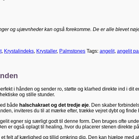
inger og ujævnheder kan også forekomme. De er alle blevet nøje ud
t
,
Krystalindeks
,
Krystaller
,
Palmstones
Tags:
angelit
,
angelit p
hånden
rfekt i hånden og sender ro, støtte og klarhed direkte ind i dit e
ektiske og stille stunder.
med både
halschakraet og det tredje øje
. Den skaber forbindels
den, inviteres du til at mærke efter, trække vejret dybt og finde 
elit egner sig særligt godt til denne form. Den bruges ofte under 
Den er også oplagt til healing, hvor du placerer stenen direkte på
 et felt af kærlighed og tillid omkring dig. Den kan hjælpe med at 