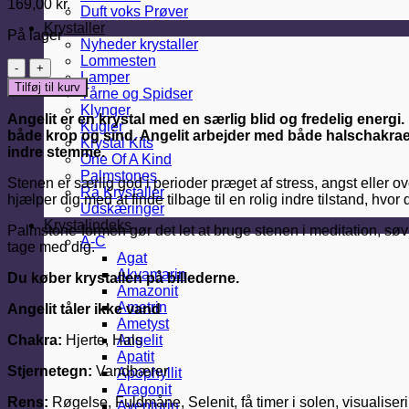
169,00
kr.
Duft voks Prøver
Krystaller
På lager
Nyheder krystaller
Lommesten
Angelit
Lamper
Palmstone
Tilføj til kurv
Tårne og Spidser
(Nr
Klynger
2)
Angelit er en krystal med en særlig blid og fredelig energi.
Kugler
antal
både krop og sind. Angelit arbejder med både halschakraet o
Krystal Kits
indre stemme.
One Of A Kind
Palmstones
Stenen er særlig god i perioder præget af stress, angst eller ov
Rå Krystaller
hjælper dig med at finde tilbage til en rolig indre tilstand, 
Udskæringer
Krystalindeks
Palmstone-formen gør det let at bruge stenen i meditation, søvn
A-C
tage med dig.
Agat
Akvamarin
Du køber krystallen på billederne.
Amazonit
Ametrin
Angelit tåler ikke vand
Ametyst
Chakra:
Hjerte, Hals
Angelit
Apatit
Stjernetegn:
Vandbærer
Apophyllit
Aragonit
Rens:
Røgelse, Fuldmåne, Selenit, få timer i solen, visualiser
Aventurin