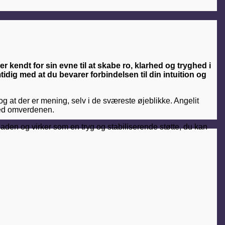
r kendt for sin evne til at skabe ro, klarhed og tryghed i
tidig med at du bevarer forbindelsen til din intuition og
 og at der er mening, selv i de sværeste øjeblikke. Angelit
 med omverdenen.
laden og virker som en tryg og stabiliserende støtte, du kan