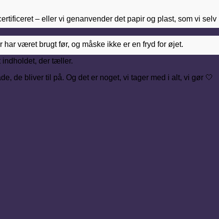
ertificeret – eller vi genanvender det papir og plast, som vi sel
har været brugt før, og måske ikke er en fryd for øjet.
indholdet, der tæller.
de bliver til på. Og det er noget, vi tager med i alt, vi gør 🤍