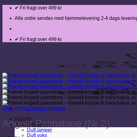
Fortsæt
✔ Fri fragt over 499 kr
til
indhold
Alle ordre sendes med hjemmelevering 2-4 dags leverin
✔ Fri fragt over 499 kr
Shop
/
Krystalindeks
/
Angelit
Forside
Angelit Palmstone (Nr 2)
Duft Til Hjemmet
Duft lamper
Duft voks