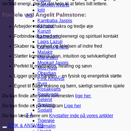
en blid energi, der får det hele til at føles lidt lettere.
Harlekin Kvarts
Iolit
Fordele ved Angelit Palmstone:
J-S
Kambaba Jaspis
Karneol
Arbejder med halschakra og tredje øje
Kunzit
Forbinder dig med engleenergi og spirituel kontakt
Labradorit
Lapis Lazuli
Skaber ro, tryghed og følelsen af indre fred
Lemuria Kvarts
Malakit
Støtter kommunikation, intuition og selvkærlighed
Månesten
Mookait Jaspis
Perfekt til meditation, healing og søvn
Mos Agat
Obsidian
Ligger godt i hånden – en fysisk og energetisk støtte
Pink Ametyst
Pyrit
Egnet til både voksne og børn, særligt sensitive sjæle
Rosakvarts
Røgkvarts
Du kan finde alle vores lommesten
lige her
Selenit
Septarie
Du kan finde os på Instagram
Lige her
Sodalit
T-Å
Du kan læse mere om
Krystaller inde på vores artikler
Tigerøje
ETIK & ANSVAR
Turmalin