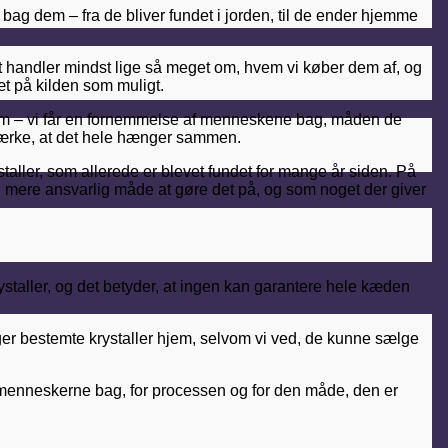
 bag dem – fra de bliver fundet i jorden, til de ender hjemme
 Det handler mindst lige så meget om, hvem vi køber dem af, og
t på kilden som muligt.
e hjem – vi får en fornemmelse af menneskene bag, måden de
n mærke, at det hele hænger sammen.
taller, som allerede er blevet fundet for mange år siden. På
 mere ansvarlig måde at gøre det på, og som noget der giver
 krystaller, og det betyder, at ingen kan garantere hele kæden
e tager bestemte krystaller hjem, selvom vi ved, de kunne sælge
or menneskerne bag, for processen og for den måde, den er