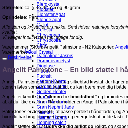
Bjergkrystal
Størrelse:
ca. 5,8 x 4,4 cm og 90 gram
Blodsten
Blomster Agat
Oprindelse:
Peru
Blonde agat
Calcit
Alle sten og krystaller er unikke. Små ridser, naturlige fordybn
Celestit
kvalitet.
Chrysopras
Vi vælger intuitivt den helt rigtige for dig.
Chrysocolla
Citrin
Varenummer (SKU):
Angelit Palmstone - N2
Kategorier:
Angeli
D-I
Varemærke:
Soul Crystal
Dalmatiner Jaspis
Beskrivelse
Drømmeametyst
Dioptase
Angelit Palmstone – En blid støtte i 
Fluorit
Fuchsit
Fantom Kvarts
Angelit Palmstone er en smuk og silkeblød krystal, der ligger pe
Garden Quartz
stenen føles som en lille tryghed, du kan bære med dig i både h
Golden Healer
Angelit er kendt som
“stenen for bevidsthed”
og forbindes 
Granat
af, at du ikke er alene. Når du holder en Angelit Palmstone i hån
Grøn Aventurin
Grøn Nephrit Jade
Palmstones er designet til at passe perfekt i håndfladen, og Ang
Hæmatit
hvor du har brug for noget fysisk og energetisk at holde fast i. 
Hæmatit kvarts
Honning calcit
Angelit støtter dig i at
udtrykke dig ærligt og roligt
, og skaber
Howlit