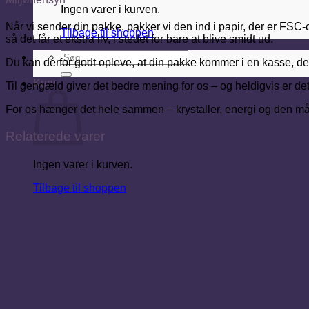
Ingen varer i kurven.
Når vi sender din pakke, pakker vi den ind i papir, der er FSC-c
Tilbage til shoppen
så det får et ekstra liv, i stedet for bare at blive smidt ud.
Søg
Du kan derfor godt opleve, at din pakke kommer i en kasse, der 
efter:
Kurv
Til gengæld giver det bedre mening for os – og heldigvis er det 
For os hænger det hele sammen – krystaller, energi og den måde, 
Relaterede varer
Ingen varer i kurven.
Tilbage til shoppen