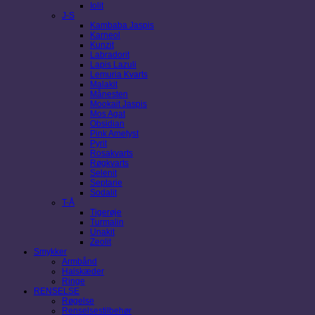
Iolit
J-S
Kambaba Jaspis
Karneol
Kunzit
Labradorit
Lapis Lazuli
Lemuria Kvarts
Malakit
Månesten
Mookait Jaspis
Mos Agat
Obsidian
Pink Ametyst
Pyrit
Rosakvarts
Røgkvarts
Selenit
Septarie
Sodalit
T-Å
Tigerøje
Turmalin
Unakit
Zeolit
Smykker
Armbånd
Halskæder
Ringe
RENSELSE
Røgelse
Renselsestilbehør