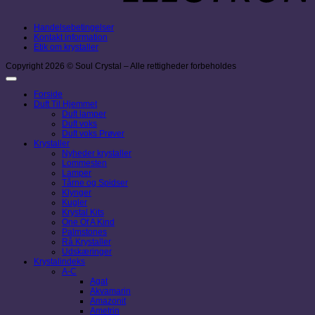
Handelsebetingelser
Kontakt information
Etik om krystaller
Copyright 2026 © Soul Crystal – Alle rettigheder forbeholdes
Forside
Duft Til Hjemmet
Duft lamper
Duft voks
Duft voks Prøver
Krystaller
Nyheder krystaller
Lommesten
Lamper
Tårne og Spidser
Klynger
Kugler
Krystal Kits
One Of A Kind
Palmstones
Rå Krystaller
Udskæringer
Krystalindeks
A-C
Agat
Akvamarin
Amazonit
Ametrin