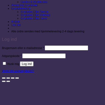
Guides & Workbooks
Personligt krystalsæt
Krystalleksikon
Krystaller Efter Navne
Krystaller Efter Virkning
Krystaller Efter Farve
Artikler
Log ind
Alle ordre sendes med hjemmelevering 2-4 dags levering
Log ind
Påkrævet
Brugernavn eller e-mailadresse
*
Påkrævet
Adgangskode
*
Log ind
Husk mig
Mistet din adgangskode?