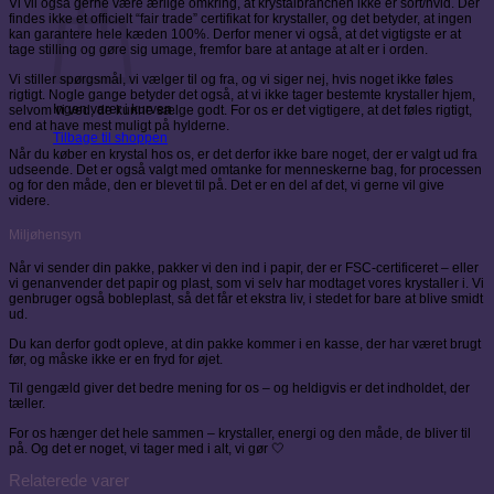
Vi vil også gerne være ærlige omkring, at krystalbranchen ikke er sort/hvid. Der
findes ikke et officielt “fair trade” certifikat for krystaller, og det betyder, at ingen
kan garantere hele kæden 100%. Derfor mener vi også, at det vigtigste er at
tage stilling og gøre sig umage, fremfor bare at antage at alt er i orden.
Vi stiller spørgsmål, vi vælger til og fra, og vi siger nej, hvis noget ikke føles
rigtigt. Nogle gange betyder det også, at vi ikke tager bestemte krystaller hjem,
Ingen varer i kurven.
selvom vi ved, de kunne sælge godt. For os er det vigtigere, at det føles rigtigt,
end at have mest muligt på hylderne.
Tilbage til shoppen
Når du køber en krystal hos os, er det derfor ikke bare noget, der er valgt ud fra
udseende. Det er også valgt med omtanke for menneskerne bag, for processen
og for den måde, den er blevet til på. Det er en del af det, vi gerne vil give
videre.
Miljøhensyn
Når vi sender din pakke, pakker vi den ind i papir, der er FSC-certificeret – eller
vi genanvender det papir og plast, som vi selv har modtaget vores krystaller i. Vi
genbruger også bobleplast, så det får et ekstra liv, i stedet for bare at blive smidt
ud.
Du kan derfor godt opleve, at din pakke kommer i en kasse, der har været brugt
før, og måske ikke er en fryd for øjet.
Til gengæld giver det bedre mening for os – og heldigvis er det indholdet, der
tæller.
For os hænger det hele sammen – krystaller, energi og den måde, de bliver til
på. Og det er noget, vi tager med i alt, vi gør 🤍
Relaterede varer