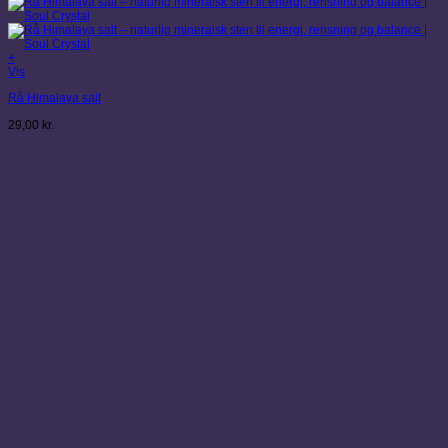
+
Dette
Vis
vare
Rå Himalaya salt
har
flere
29,00
kr.
varianter.
Mulighederne
kan
vælges
på
varesiden