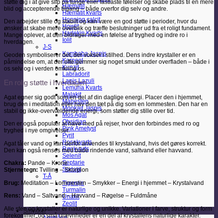
støtte dig i at give slip på tunge eller fastlåste følelser og skabe plads til en mere
Hæmatit
blid og accepterende tilgang – både overfor dig selv og andre.
Hæmatit kvarts
Honning calcit
Den arbejder stille og stabilt og kan være en god støtte i perioder, hvor du
Howlit
ønsker at skabe mere overblik og træffe beslutninger ud fra et roligt fundament.
Harlekin Kvarts
Mange oplever, at den bidrager med en følelse af tryghed og indre ro i
Iolit
hverdagen.
J-S
Kambaba Jaspis
Geoden symboliserer det, der vokser i stilhed. Dens indre krystaller er en
Karneol
påmindelse om, at der ofte gemmer sig noget smukt under overfladen – både i
Kunzit
os selv og i verden omkring os.
Labradorit
Lapis Lazuli
En rolig støtte i hverdagen
Lemuria Kvarts
Malakit
Agat egner sig godt som en del af din daglige energi. Placer den i hjemmet,
Månesten
brug den i meditation eller hav den tæt på dig som en lommesten. Den har en
Mookait Jaspis
stabil og ikke-overvældende energi, som støtter dig stille over tid.
Mos Agat
Obsidian
Den er også populær at have med på rejser, hvor den forbindes med ro og
Pink Ametyst
tryghed i nye omgivelser.
Pyrit
Rosakvarts
Agat tåler vand og kan derfor anvendes til krystalvand, hvis det gøres korrekt.
Røgkvarts
Den kan også renses med både rindende vand, saltvand eller havvand.
Selenit
Septarie
Chakra:
Pande – Krone
Sodalit
Stjernetegn:
Tvilling – Skorpion
T-Å
Brug:
Meditation – Lommesten – Smykker – Energi i hjemmet – Krystalvand
Tigerøje
Turmalin
Rens:
Vand – Saltvand – Havvand – Røgelse – Fuldmåne
Unakit
Zeolit
Alle sten og krystaller er naturlige og unikke. Variationer i farve, struktur og form
Smykker
forekommer, og små ujævnheder er en del af krystallens naturlige karakter.