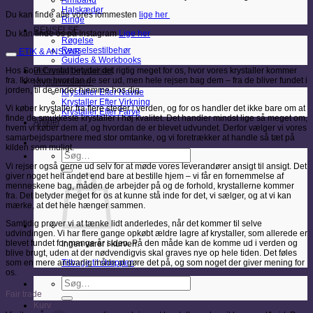
Armbånd
Halskæder
Du kan finde alle vores lommesten
lige her
Ringe
RENSELSE
Du kan finde os på Instagram
Lige her
Røgelse
Renselsestilbehør
ETIK & ANSVAR
Guides & Workbooks
Hos Soul Crystal betyder det rigtig meget for os, hvor vores krystaller kommer
Personligt krystalsæt
fra. Ikke kun hvordan de ser ud, men hele rejsen bag dem – fra de bliver fundet i
Krystalleksikon
jorden, til de ender hjemme hos dig.
Krystaller Efter Navne
Krystaller Efter Virkning
Vi køber krystaller fra flere steder i verden, og for os handler det ikke bare om at
Krystaller Efter Farve
finde de smukkeste krystaller i høj kvalitet. Det handler mindst lige så meget om,
Artikler
hvem vi køber dem af, og hvordan de er blevet udvundet. Derfor vælger vi vores
samarbejdspartnere med stor omtanke, og vi foretrækker at handle så tæt på
kilden som muligt.
Søg
efter:
Vi rejser også gerne ud selv for at møde vores leverandører ansigt til ansigt. Det
giver noget helt andet end bare at bestille hjem – vi får en fornemmelse af
menneskene bag, måden de arbejder på og de forhold, krystallerne kommer
fra. Det betyder meget for os at kunne stå inde for det, vi sælger, og at vi kan
mærke, at det hele hænger sammen.
Samtidig prøver vi at tænke lidt anderledes, når det kommer til selve
udvindingen. Vi har flere gange opkøbt ældre lagre af krystaller, som allerede er
blevet fundet for mange år siden. På den måde kan de komme ud i verden og
Ingen varer i kurven.
blive brugt, uden at der nødvendigvis skal graves nye op hele tiden. Det føles
Tilbage til shoppen
som en mere ansvarlig måde at gøre det på, og som noget der giver mening for
os.
Søg
efter:
Fair trade
Kurv