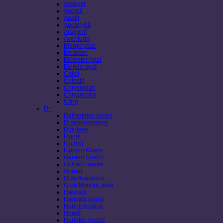
Ametyst
Angelit
Apatit
Apophyllit
Aragonit
Aventurin
Bjergkrystal
Blodsten
Blomster Agat
Blonde agat
Calcit
Celestit
Chrysopras
Chrysocolla
Citrin
D-I
Dalmatiner Jaspis
Drømmeametyst
Dioptase
Fluorit
Fuchsit
Fantom Kvarts
Garden Quartz
Golden Healer
Granat
Grøn Aventurin
Grøn Nephrit Jade
Hæmatit
Hæmatit kvarts
Honning calcit
Howlit
Harlekin Kvarts