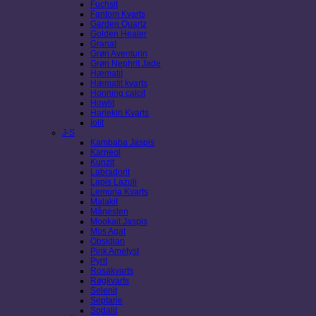
Fuchsit
Fantom Kvarts
Garden Quartz
Golden Healer
Granat
Grøn Aventurin
Grøn Nephrit Jade
Hæmatit
Hæmatit kvarts
Honning calcit
Howlit
Harlekin Kvarts
Iolit
J-S
Kambaba Jaspis
Karneol
Kunzit
Labradorit
Lapis Lazuli
Lemuria Kvarts
Malakit
Månesten
Mookait Jaspis
Mos Agat
Obsidian
Pink Ametyst
Pyrit
Rosakvarts
Røgkvarts
Selenit
Septarie
Sodalit