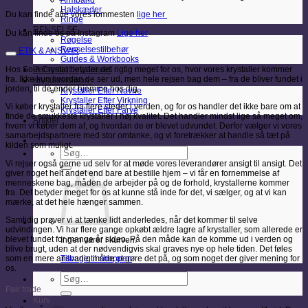
Armbånd
Halskæder
Du kan finde alle vores lommesten
lige her
Ringe
RENSELSE
Du kan finde os på Instagram
Lige her
Røgelse
Renselsestilbehør
ETIK & ANSVAR
Guides & Workbooks
Hos Soul Crystal betyder det rigtig meget for os, hvor vores krystaller kommer
Personligt krystalsæt
fra. Ikke kun hvordan de ser ud, men hele rejsen bag dem – fra de bliver fundet i
Krystalleksikon
jorden, til de ender hjemme hos dig.
Krystaller Efter Navne
Krystaller Efter Virkning
Vi køber krystaller fra flere steder i verden, og for os handler det ikke bare om at
Krystaller Efter Farve
finde de smukkeste krystaller i høj kvalitet. Det handler mindst lige så meget om,
Artikler
hvem vi køber dem af, og hvordan de er blevet udvundet. Derfor vælger vi vores
samarbejdspartnere med stor omtanke, og vi foretrækker at handle så tæt på
kilden som muligt.
Søg
efter:
Vi rejser også gerne ud selv for at møde vores leverandører ansigt til ansigt. Det
giver noget helt andet end bare at bestille hjem – vi får en fornemmelse af
menneskene bag, måden de arbejder på og de forhold, krystallerne kommer
fra. Det betyder meget for os at kunne stå inde for det, vi sælger, og at vi kan
mærke, at det hele hænger sammen.
Samtidig prøver vi at tænke lidt anderledes, når det kommer til selve
udvindingen. Vi har flere gange opkøbt ældre lagre af krystaller, som allerede er
blevet fundet for mange år siden. På den måde kan de komme ud i verden og
Ingen varer i kurven.
blive brugt, uden at der nødvendigvis skal graves nye op hele tiden. Det føles
Tilbage til shoppen
som en mere ansvarlig måde at gøre det på, og som noget der giver mening for
os.
Søg
efter:
Fair trade
Kurv