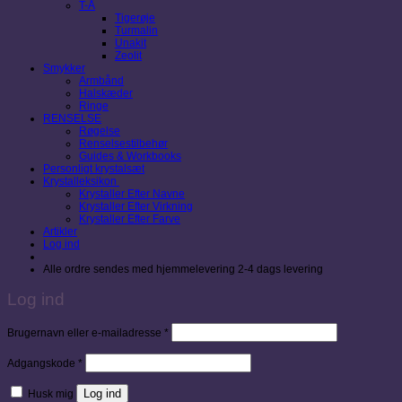
T-Å
Tigerøje
Turmalin
Unakit
Zeolit
Smykker
Armbånd
Halskæder
Ringe
RENSELSE
Røgelse
Renselsestilbehør
Guides & Workbooks
Personligt krystalsæt
Krystalleksikon
Krystaller Efter Navne
Krystaller Efter Virkning
Krystaller Efter Farve
Artikler
Log ind
Alle ordre sendes med hjemmelevering 2-4 dags levering
Log ind
Påkrævet
Brugernavn eller e-mailadresse
*
Påkrævet
Adgangskode
*
Log ind
Husk mig