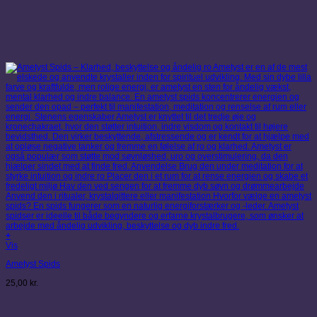
+
Vis
Ametyst Spids
25,00
kr.