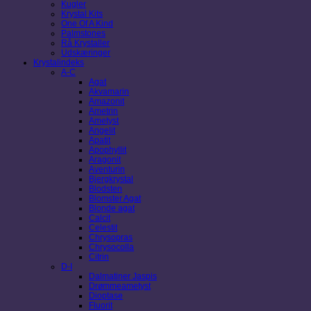
Kugler
Krystal Kits
One Of A Kind
Palmstones
Rå Krystaller
Udskæringer
Krystalindeks
A-C
Agat
Akvamarin
Amazonit
Ametrin
Ametyst
Angelit
Apatit
Apophyllit
Aragonit
Aventurin
Bjergkrystal
Blodsten
Blomster Agat
Blonde agat
Calcit
Celestit
Chrysopras
Chrysocolla
Citrin
D-I
Dalmatiner Jaspis
Drømmeametyst
Dioptase
Fluorit