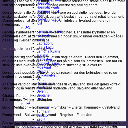
støtte dig i at give slip på tunge eller fastlåste følelser og skabe plads til en mere
Hæmatit
blid og accepterende tilgang – både overfor dig selv og andre.
Hæmatit kvarts
Honning calcit
Den arbejder stille og stabilt og kan være en god støtte i perioder, hvor du
Howlit
ønsker at skabe mere overblik og træffe beslutninger ud fra et roligt fundament.
Harlekin Kvarts
Mange oplever, at den bidrager med en følelse af tryghed og indre ro i
Iolit
hverdagen.
J-S
Kambaba Jaspis
Geoden symboliserer det, der vokser i stilhed. Dens indre krystaller er en
Karneol
påmindelse om, at der ofte gemmer sig noget smukt under overfladen – både i
Kunzit
os selv og i verden omkring os.
Labradorit
Lapis Lazuli
En rolig støtte i hverdagen
Lemuria Kvarts
Malakit
Agat egner sig godt som en del af din daglige energi. Placer den i hjemmet,
Månesten
brug den i meditation eller hav den tæt på dig som en lommesten. Den har en
Mookait Jaspis
stabil og ikke-overvældende energi, som støtter dig stille over tid.
Mos Agat
Obsidian
Den er også populær at have med på rejser, hvor den forbindes med ro og
Pink Ametyst
tryghed i nye omgivelser.
Pyrit
Rosakvarts
Agat tåler vand og kan derfor anvendes til krystalvand, hvis det gøres korrekt.
Røgkvarts
Den kan også renses med både rindende vand, saltvand eller havvand.
Selenit
Septarie
Chakra:
Pande – Krone
Sodalit
Stjernetegn:
Tvilling – Skorpion
T-Å
Brug:
Meditation – Lommesten – Smykker – Energi i hjemmet – Krystalvand
Tigerøje
Turmalin
Rens:
Vand – Saltvand – Havvand – Røgelse – Fuldmåne
Unakit
Zeolit
Alle sten og krystaller er naturlige og unikke. Variationer i farve, struktur og form
Smykker
forekommer, og små ujævnheder er en del af krystallens naturlige karakter.