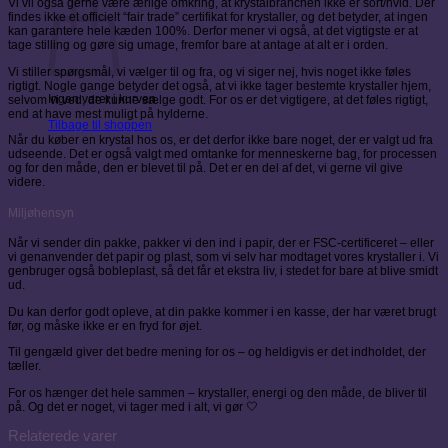
Vi vil også gerne være ærlige omkring, at krystalbranchen ikke er sort/hvid. Der
findes ikke et officielt “fair trade” certifikat for krystaller, og det betyder, at ingen
kan garantere hele kæden 100%. Derfor mener vi også, at det vigtigste er at
tage stilling og gøre sig umage, fremfor bare at antage at alt er i orden.
Vi stiller spørgsmål, vi vælger til og fra, og vi siger nej, hvis noget ikke føles
rigtigt. Nogle gange betyder det også, at vi ikke tager bestemte krystaller hjem,
Ingen varer i kurven.
selvom vi ved, de kunne sælge godt. For os er det vigtigere, at det føles rigtigt,
end at have mest muligt på hylderne.
Tilbage til shoppen
Når du køber en krystal hos os, er det derfor ikke bare noget, der er valgt ud fra
udseende. Det er også valgt med omtanke for menneskerne bag, for processen
og for den måde, den er blevet til på. Det er en del af det, vi gerne vil give
videre.
Miljøhensyn
Når vi sender din pakke, pakker vi den ind i papir, der er FSC-certificeret – eller
vi genanvender det papir og plast, som vi selv har modtaget vores krystaller i. Vi
genbruger også bobleplast, så det får et ekstra liv, i stedet for bare at blive smidt
ud.
Du kan derfor godt opleve, at din pakke kommer i en kasse, der har været brugt
før, og måske ikke er en fryd for øjet.
Til gengæld giver det bedre mening for os – og heldigvis er det indholdet, der
tæller.
For os hænger det hele sammen – krystaller, energi og den måde, de bliver til
på. Og det er noget, vi tager med i alt, vi gør 🤍
Relaterede varer