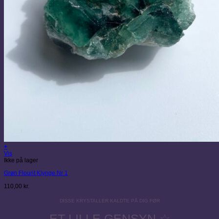
+
Vis
Ikke på lager
Grøn Flourit Klynge Nr 1
110,00
kr.
DISSE KRYSTALLER KALDTE PÅ DIG FØR
ET LILLE GENSYN ☆