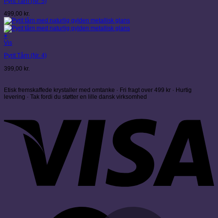
Pyrit Tårn (Nr. 5)
499,00
kr.
+
Vis
Pyrit Tårn (Nr. 4)
399,00
kr.
Etisk fremskaffede krystaller med omtanke · Fri fragt over 499 kr · Hurtig
levering · Tak fordi du støtter en lille dansk virksomhed
V
M