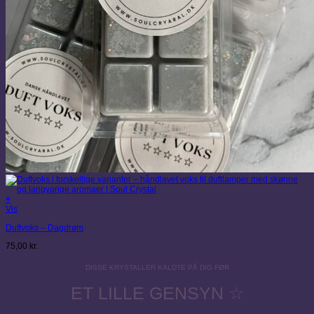
+
Vis
Duftvoks – Dagdrøm
75,00
kr.
DISSE KRYSTALLER KALDTE PÅ DIG FØR
ET LILLE GENSYN ☆