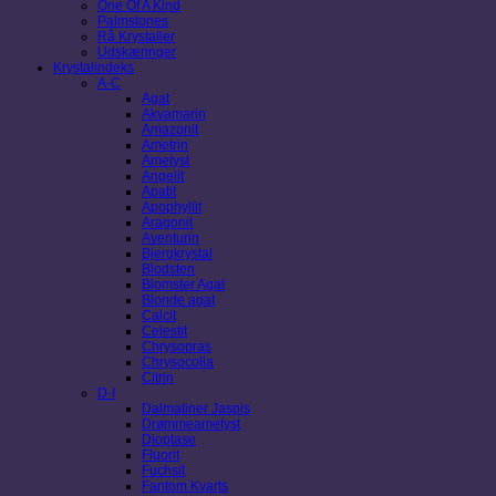
One Of A Kind
Palmstones
Rå Krystaller
Udskæringer
Krystalindeks
A-C
Agat
Akvamarin
Amazonit
Ametrin
Ametyst
Angelit
Apatit
Apophyllit
Aragonit
Aventurin
Bjergkrystal
Blodsten
Blomster Agat
Blonde agat
Calcit
Celestit
Chrysopras
Chrysocolla
Citrin
D-I
Dalmatiner Jaspis
Drømmeametyst
Dioptase
Fluorit
Fuchsit
Fantom Kvarts