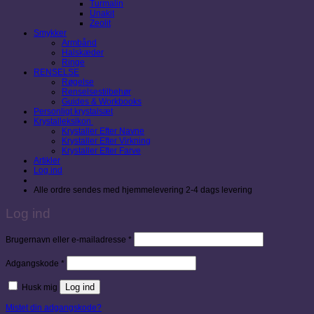
Turmalin
Unakit
Zeolit
Smykker
Armbånd
Halskæder
Ringe
RENSELSE
Røgelse
Renselsestilbehør
Guides & Workbooks
Personligt krystalsæt
Krystalleksikon
Krystaller Efter Navne
Krystaller Efter Virkning
Krystaller Efter Farve
Artikler
Log ind
Alle ordre sendes med hjemmelevering 2-4 dags levering
Log ind
Påkrævet
Brugernavn eller e-mailadresse
*
Påkrævet
Adgangskode
*
Log ind
Husk mig
Mistet din adgangskode?