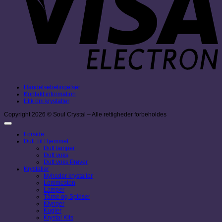
Handelsebetingelser
Kontakt information
Etik om krystaller
Copyright 2026 © Soul Crystal – Alle rettigheder forbeholdes
Forside
Duft Til Hjemmet
Duft lamper
Duft voks
Duft voks Prøver
Krystaller
Nyheder krystaller
Lommesten
Lamper
Tårne og Spidser
Klynger
Kugler
Krystal Kits