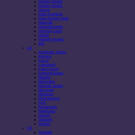
Garden Quartz
Golden Healer
Granat
Grøn Aventurin
Grøn Nephrit Jade
Hæmatit
Hæmatit kvarts
Honning calcit
Howlit
Harlekin Kvarts
Iolit
J-S
Kambaba Jaspis
Karneol
Kunzit
Labradorit
Lapis Lazuli
Lemuria Kvarts
Malakit
Månesten
Mookait Jaspis
Mos Agat
Obsidian
Pink Ametyst
Pyrit
Rosakvarts
Røgkvarts
Selenit
Septarie
Sodalit
T-Å
Tigerøje