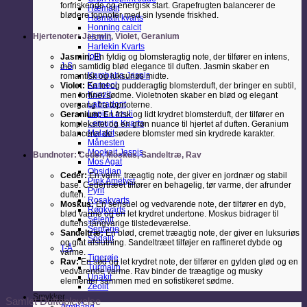
forfriskende og energisk start. Grapefrugten balancerer de
Hæmatit
blødere topnoter med sin lysende friskhed.
Hæmatit kvarts
Honning calcit
Hjertenoter: Jasmin, Violet, Geranium
Howlit
Harlekin Kvarts
Iolit
Jasmin:
En fyldig og blomsteragtig note, der tilfører en intens,
J-S
men samtidig blød elegance til duften. Jasmin skaber en
Kambaba Jaspis
romantisk og luksuriøs midte.
Karneol
Violet:
En let og pudderagtig blomsterduft, der bringer en subtil,
Kunzit
men forfinet sødme. Violetnoten skaber en blød og elegant
Labradorit
overgang fra topnoterne.
Lapis Lazuli
Geranium:
En frisk og lidt krydret blomsterduft, der tilfører en
Lemuria Kvarts
kompleksitet og en grøn nuance til hjertet af duften. Geranium
Malakit
balancerer de sødere blomster med sin krydrede karakter.
Månesten
Mookait Jaspis
Bundnoter: Ceder, Moskus, Sandeltræ, Rav
Mos Agat
Obsidian
Ceder:
En varm, træagtig note, der giver en jordnær og stabil
Pink Ametyst
base. Cedertræet tilfører en behagelig, tør varme, der afrunder
Pyrit
duften.
Rosakvarts
Moskus:
En sensuel og vedvarende note, der tilfører en dyb,
Røgkvarts
blød varme og en let krydret undertone. Moskus bidrager til
Selenit
duftens langvarige tilstedeværelse.
Septarie
Sandeltræ:
En blød, cremet træagtig note, der giver en luksuriøs
Sodalit
og glat afslutning. Sandeltræet tilføjer en raffineret dybde og
T-Å
varme.
Tigerøje
Rav:
En sød og let krydret note, der tilfører en gylden glød og en
Turmalin
vedvarende varme. Rav binder de træagtige og musky
Unakit
elementer sammen med en sofistikeret sødme.
Zeolit
Smykker
Samlet Duftoplevelse