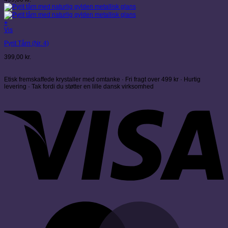
+
Vis
Pyrit Tårn (Nr. 4)
399,00
kr.
Etisk fremskaffede krystaller med omtanke · Fri fragt over 499 kr · Hurtig
levering · Tak fordi du støtter en lille dansk virksomhed
V
M