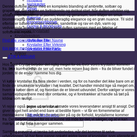
Armbånd
Halskæder
Denne duftolie åbner med en kompleks blanding af ambrette, solbær og
Ringe
grapefrugt, der skaber en forfriskende og delikat start. Når duften udvikler sig,
RENSELSE
afsløres hjertenoterne af jasmin, violet og geranium, som tilføjer en smuk
Røgelse
blomsteragtig midte med en pudderagtig elegance og en grøn nuance. Til sidst
Renselsestilbehør
efterlader basen af ceder, moskus, sandeltræ og rav en dyb, varm og
Guides & Workbooks
vedvarende aroma, der binder hele duften sammen med en følelse af
Personligt krystalsæt
sofistikeret mystik.
Krystalleksikon
Find alle vores dufte lige her
Krystaller Efter Navne
Krystaller Efter Virkning
Kig gerne med på vores instagram
Krystaller Efter Farve
Artikler
ETIK & ANSVAR
Hos Soul Crystal betyder det rigtig meget for os, hvor vores krystaller kommer
Søg
fra. Ikke kun hvordan de ser ud, men hele rejsen bag dem – fra de bliver fundet i
efter:
jorden, til de ender hjemme hos dig.
Vi køber krystaller fra flere steder i verden, og for os handler det ikke bare om at
finde de smukkeste krystaller i høj kvalitet. Det handler mindst lige så meget om,
hvem vi køber dem af, og hvordan de er blevet udvundet. Derfor vælger vi vores
samarbejdspartnere med stor omtanke, og vi foretrækker at handle så tæt på
kilden som muligt.
Vi rejser også gerne ud selv for at møde vores leverandører ansigt til ansigt. Det
Ingen varer i kurven.
giver noget helt andet end bare at bestille hjem – vi får en fornemmelse af
Tilbage til shoppen
menneskene bag, måden de arbejder på og de forhold, krystallerne kommer
fra. Det betyder meget for os at kunne stå inde for det, vi sælger, og at vi kan
Søg
mærke, at det hele hænger sammen.
efter:
Samtidig prøver vi at tænke lidt anderledes, når det kommer til selve
Kurv
udvindingen. Vi har flere gange opkøbt ældre lagre af krystaller, som allerede er