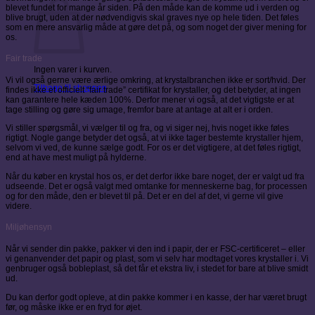
blevet fundet for mange år siden. På den måde kan de komme ud i verden og
blive brugt, uden at der nødvendigvis skal graves nye op hele tiden. Det føles
som en mere ansvarlig måde at gøre det på, og som noget der giver mening for
os.
Fair trade
Ingen varer i kurven.
Vi vil også gerne være ærlige omkring, at krystalbranchen ikke er sort/hvid. Der
Tilbage til shoppen
findes ikke et officielt “fair trade” certifikat for krystaller, og det betyder, at ingen
kan garantere hele kæden 100%. Derfor mener vi også, at det vigtigste er at
tage stilling og gøre sig umage, fremfor bare at antage at alt er i orden.
Vi stiller spørgsmål, vi vælger til og fra, og vi siger nej, hvis noget ikke føles
rigtigt. Nogle gange betyder det også, at vi ikke tager bestemte krystaller hjem,
selvom vi ved, de kunne sælge godt. For os er det vigtigere, at det føles rigtigt,
end at have mest muligt på hylderne.
Når du køber en krystal hos os, er det derfor ikke bare noget, der er valgt ud fra
udseende. Det er også valgt med omtanke for menneskerne bag, for processen
og for den måde, den er blevet til på. Det er en del af det, vi gerne vil give
videre.
Miljøhensyn
Når vi sender din pakke, pakker vi den ind i papir, der er FSC-certificeret – eller
vi genanvender det papir og plast, som vi selv har modtaget vores krystaller i. Vi
genbruger også bobleplast, så det får et ekstra liv, i stedet for bare at blive smidt
ud.
Du kan derfor godt opleve, at din pakke kommer i en kasse, der har været brugt
før, og måske ikke er en fryd for øjet.