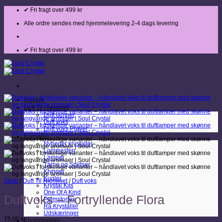
Fortsæt
✔ Fri fragt over 499 kr
til
indhold
Alle ordre sendes med hjemmelevering 2-4 dags levering
✔ Fri fragt over 499 kr
Forside
Duft Til Hjemmet
Duft lamper
Duft voks
Duft voks Prøver
Krystaller
Nyheder krystaller
Lommesten
Lamper
Tårne og Spidser
Klynger
Kugler
Shop
/
Duft Til Hjemmet
/
Duft voks
Krystal Kits
One Of A Kind
Duftvoks – Fortryllende Flora
Palmstones
Rå Krystaller
Udskæringer
75,00
kr.
Krystalindeks