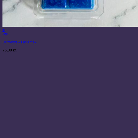
+
Vis
Duftvoks – Feriefrisk
75,00
kr.