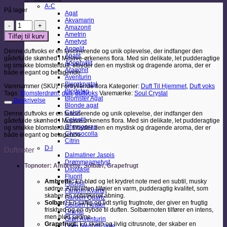
A-C
På lager
Agat
Akvamarin
Duftvoks
Amazonit
-
Ametrin
Tilføj til kurv
Fortryllende
Ametyst
Flora
Angelit
Denne duftvoks er en fascinerende og unik oplevelse, der indfanger den
antal
Apatit
gådefulde skønhed i Mojave-ørkenens flora. Med sin delikate, let pudderagtige
Apophyllit
og smukke blomsterduft, tilbyder den en mystisk og dragende aroma, der er
Aragonit
både elegant og betagende.
Aventurin
Bjergkrystal
Varenummer (SKU):
Fortryllende flora
Kategorier:
Duft Til Hjemmet
,
Duft voks
Blodsten
Tags:
Blomsterdrøm
,
duft
,
duftvoks
Varemærke:
Soul Crystal
Blomster Agat
Beskrivelse
Blonde agat
Calcit
Denne duftvoks er en fascinerende og unik oplevelse, der indfanger den
Celestit
gådefulde skønhed i Mojave-ørkenens flora. Med sin delikate, let pudderagtige
Chrysopras
og smukke blomsterduft, tilbyder den en mystisk og dragende aroma, der er
Chrysocolla
både elegant og betagende.
Citrin
D-I
Duftnoter
Dalmatiner Jaspis
Drømmeametyst
Topnoter: Ambrette, Solbær, Grapefrugt
Dioptase
Fluorit
Ambrette:
En blød og let krydret note med en subtil, musky
Fuchsit
sødme. Ambretten tilføjer en varm, pudderagtig kvalitet, som
Fantom Kvarts
skaber en sofistikeret åbning.
Garden Quartz
Solbær:
En saftig og lidt syrlig frugtnote, der giver en frugtig
Golden Healer
friskhed og en dybde til duften. Solbærnoten tilfører en intens,
Granat
men blød sødme.
Grøn Aventurin
Grapefrugt:
En skarp og livlig citrusnote, der skaber en
Grøn Nephrit Jade