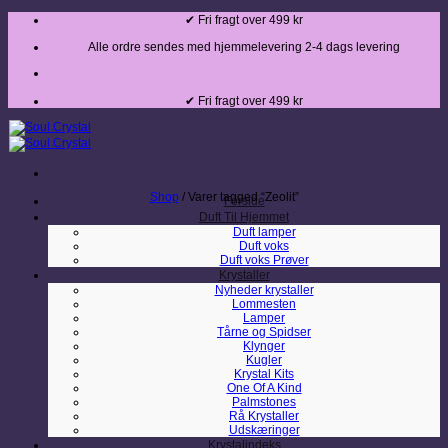
Fortsæt
✔ Fri fragt over 499 kr
til
indhold
Alle ordre sendes med hjemmelevering 2-4 dags levering
✔ Fri fragt over 499 kr
Shop
/
Varer tagged “Zeolit”
Forside
Duft Til Hjemmet
Duft lamper
Duft voks
Duft voks Prøver
Krystaller
Nyheder krystaller
Lommesten
Lamper
Tårne og Spidser
Klynger
Kugler
Krystal Kits
One Of A Kind
Palmstones
Rå Krystaller
Udskæringer
Krystalindeks