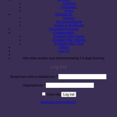
Armbånd
Halskæder
Ringe
RENSELSE
Røgelse
Renselsestilbehør
Guides & Workbooks
Personligt krystalsæt
Krystalleksikon
Krystaller Efter Navne
Krystaller Efter Virkning
Krystaller Efter Farve
Artikler
Log ind
Alle ordre sendes med hjemmelevering 2-4 dags levering
Log ind
Påkrævet
Brugernavn eller e-mailadresse
*
Påkrævet
Adgangskode
*
Log ind
Husk mig
Mistet din adgangskode?