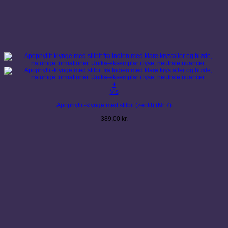
+
Vis
Apophyllit-klynge med stilbit (zeolit) (Nr 7)
389,00
kr.