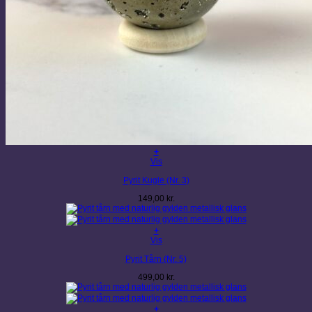
+
Vis
Pyrit Kugle (Nr. 3)
149,00
kr.
+
Vis
Pyrit Tårn (Nr. 5)
499,00
kr.
+