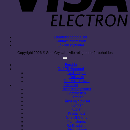
Handelsebetingelser
Kontakt information
Etik om krystaller
Copyright 2026 © Soul Crystal – Alle rettigheder forbeholdes
Forside
Duft Til Hjemmet
Duft lamper
Duft voks
Duft voks Prøver
Krystaller
Nyheder krystaller
Lommesten
Lamper
Tårne og Spidser
Klynger
Kugler
Krystal Kits
One Of A Kind
Palmstones
Rå Krystaller
Udskæringer