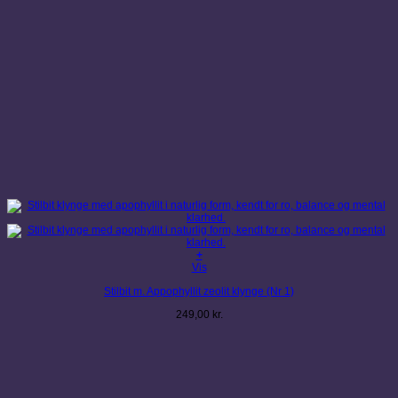
+
Vis
Stilbit m. Appophyllit zeolit klynge (Nr 1)
249,00
kr.