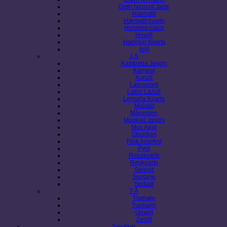
Grøn Nephrit Jade
Hæmatit
Hæmatit kvarts
Honning calcit
Howlit
Harlekin Kvarts
Iolit
J-S
Kambaba Jaspis
Karneol
Kunzit
Labradorit
Lapis Lazuli
Lemuria Kvarts
Malakit
Månesten
Mookait Jaspis
Mos Agat
Obsidian
Pink Ametyst
Pyrit
Rosakvarts
Røgkvarts
Selenit
Septarie
Sodalit
T-Å
Tigerøje
Turmalin
Unakit
Zeolit
Smykker