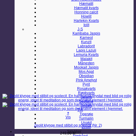
Hæmatit
Hæmatit kvarts
Honning calcit
Howlit
Harlekin Kvarts
Iolit
J-S
Kambaba Jaspis
Karneol
Kunzit
Labradorit
Lapis Lazuli
Lemuria Kvarts
Malakit
Månesten
Mookait Jaspis
Mos Agat
Obsidian
Pink Ametyst
Pyrit
Rosakvarts
Røgkvarts
Selenit
Septarie
Sodalit
T-Å
+
Tigerøje
Vis
Turmalin
Unakit
Zeolit klynge med stilbit og scolecit (Nr. 2)
Zeolit
Smykker
249,00
kr.