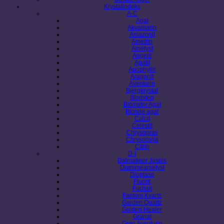
Krystalindeks
A-C
Agat
Akvamarin
Amazonit
Ametrin
Ametyst
Angelit
Apatit
Apophyllit
Aragonit
Aventurin
Bjergkrystal
Blodsten
Blomster Agat
Blonde agat
Calcit
Celestit
Chrysopras
Chrysocolla
Citrin
D-I
Dalmatiner Jaspis
Drømmeametyst
Dioptase
Fluorit
Fuchsit
Fantom Kvarts
Garden Quartz
Golden Healer
Granat
Grøn Aventurin