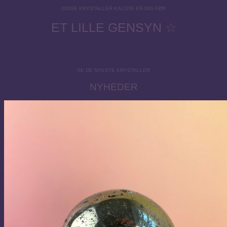
DISSE KRYSTALLER KALDTE PÅ DIG FØR
ET LILLE GENSYN ☆
SE DE NYESTE KRYSTALLER
NYHEDER