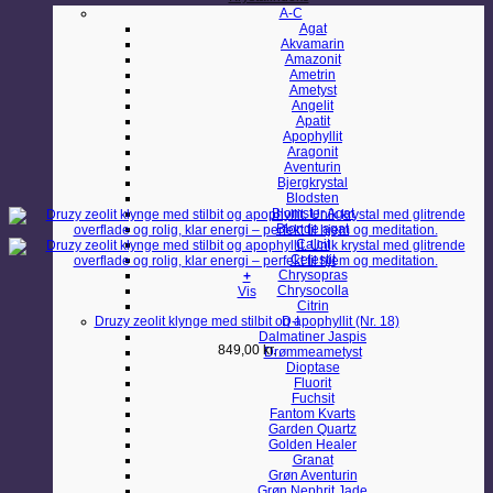
A-C
Agat
Akvamarin
Amazonit
Ametrin
Ametyst
Angelit
Apatit
Apophyllit
Aragonit
Aventurin
Bjergkrystal
Blodsten
Blomster Agat
Blonde agat
Calcit
Celestit
Chrysopras
+
Chrysocolla
Vis
Citrin
Druzy zeolit klynge med stilbit og apophyllit (Nr. 18)
D-I
Dalmatiner Jaspis
849,00
kr.
Drømmeametyst
Dioptase
Fluorit
Fuchsit
Fantom Kvarts
Garden Quartz
Golden Healer
Granat
Grøn Aventurin
Grøn Nephrit Jade