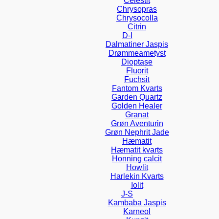
Celestit
Chrysopras
Chrysocolla
Citrin
D-I
Dalmatiner Jaspis
Drømmeametyst
Dioptase
Fluorit
Fuchsit
Fantom Kvarts
Garden Quartz
Golden Healer
Granat
Grøn Aventurin
Grøn Nephrit Jade
Hæmatit
Hæmatit kvarts
Honning calcit
Howlit
Harlekin Kvarts
Iolit
J-S
Kambaba Jaspis
Karneol