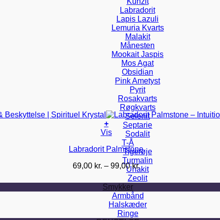
Kunzit
Labradorit
Lapis Lazuli
Lemuria Kvarts
Malakit
Månesten
Mookait Jaspis
Mos Agat
Obsidian
Pink Ametyst
Pyrit
Rosakvarts
Røgkvarts
Selenit
+
Septarie
Dette
Vis
Sodalit
vare
T-Å
Labradorit Palmstone
har
Tigerøje
flere
Turmalin
Prisinterval:
69,00
kr.
–
99,00
kr.
varianter.
Unakit
69,00 kr.
Mulighederne
Zeolit
til
kan
Smykker
99,00 kr.
vælges
Armbånd
på
Halskæder
varesiden
Ringe