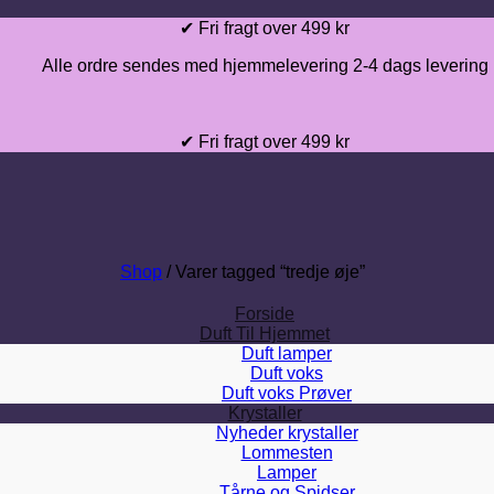
Fortsæt
✔ Fri fragt over 499 kr
til
Alle ordre sendes med hjemmelevering 2-4 dags levering
indhold
✔ Fri fragt over 499 kr
Shop
/
Varer tagged “tredje øje”
Forside
Duft Til Hjemmet
Duft lamper
Duft voks
Duft voks Prøver
Krystaller
Nyheder krystaller
Lommesten
Lamper
Tårne og Spidser