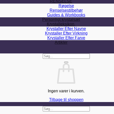
RENSELSE
Røgelse
Renselsestilbehør
Guides & Workbooks
Personligt krystalsæt
Krystalleksikon
Krystaller Efter Navne
Krystaller Efter Virkning
Krystaller Efter Farve
Artikler
Søg
efter:
Ingen varer i kurven.
Tilbage til shoppen
Søg
efter: