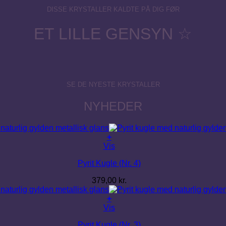
DISSE KRYSTALLER KALDTE PÅ DIG FØR
ET LILLE GENSYN ☆
SE DE NYESTE KRYSTALLER
NYHEDER
+
Vis
Pyrit Kugle (Nr. 4)
379,00
kr.
+
Vis
Pyrit Kugle (Nr. 3)