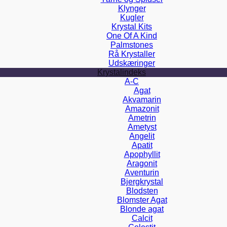
Klynger
Kugler
Krystal Kits
One Of A Kind
Palmstones
Rå Krystaller
Udskæringer
Krystalindeks
A-C
Agat
Akvamarin
Amazonit
Ametrin
Ametyst
Angelit
Apatit
Apophyllit
Aragonit
Aventurin
Bjergkrystal
Blodsten
Blomster Agat
Blonde agat
Calcit