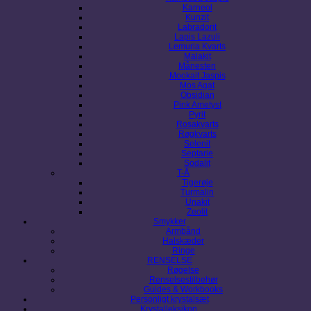
Karneol
Kunzit
Labradorit
Lapis Lazuli
Lemuria Kvarts
Malakit
Månesten
Mookait Jaspis
Mos Agat
Obsidian
Pink Ametyst
Pyrit
Rosakvarts
Røgkvarts
Selenit
Septarie
Sodalit
T-Å
Tigerøje
Turmalin
Unakit
Zeolit
Smykker
Armbånd
Halskæder
Ringe
RENSELSE
Røgelse
Renselsestilbehør
Guides & Workbooks
Personligt krystalsæt
Krystalleksikon