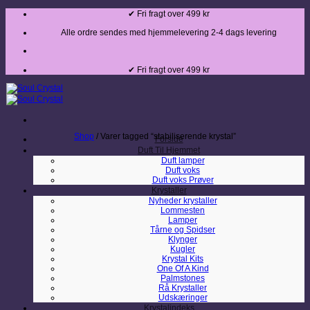
Fortsæt
✔ Fri fragt over 499 kr
til
indhold
Alle ordre sendes med hjemmelevering 2-4 dags levering
✔ Fri fragt over 499 kr
Shop
/
Varer tagged “stabiliserende krystal”
Forside
Duft Til Hjemmet
Duft lamper
Duft voks
Duft voks Prøver
Krystaller
Nyheder krystaller
Lommesten
Lamper
Tårne og Spidser
Klynger
Kugler
Krystal Kits
One Of A Kind
Palmstones
Rå Krystaller
Udskæringer
Krystalindeks