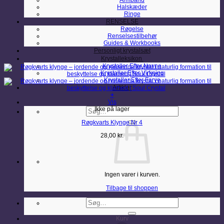
Armbånd
Halskæder
Ringe
RENSELSE
Røgelse
Renselsestilbehør
Guides & Workbooks
Personligt krystalsæt
Krystalleksikon
Krystaller Efter Navne
Krystaller Efter Virkning
Krystaller Efter Farve
Artikler
+
Vis
Søg
Ikke på lager
efter:
Røgkvarts Klynge Nr 4
28,00
kr.
Ingen varer i kurven.
Tilbage til shoppen
Søg
efter:
Kurv