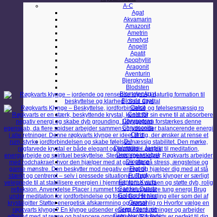
A-C
Agat
Akvamarin
Amazonit
Ametrin
Ametyst
Angelit
Apatit
Apophyllit
Aragonit
Aventurin
Bjergkrystal
Blodsten
Blomster Agat
Blonde agat
Calcit
Celestit
Chrysopras
Chrysocolla
Citrin
D-I
Dalmatiner Jaspis
Drømmeametyst
Dioptase
Fluorit
Fuchsit
Fantom Kvarts
Garden Quartz
Golden Healer
Granat
Grøn Aventurin
Grøn Nephrit Jade