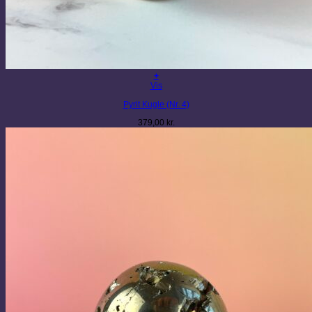
+
Vis
Pyrit Kugle (Nr. 4)
379,00
kr.