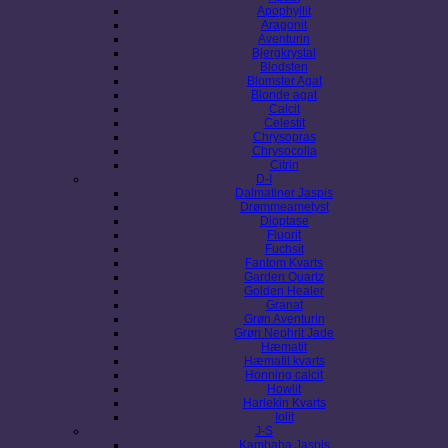
Apophyllit
Aragonit
Aventurin
Bjergkrystal
Blodsten
Blomster Agat
Blonde agat
Calcit
Celestit
Chrysopras
Chrysocolla
Citrin
D-I
Dalmatiner Jaspis
Drømmeametyst
Dioptase
Fluorit
Fuchsit
Fantom Kvarts
Garden Quartz
Golden Healer
Granat
Grøn Aventurin
Grøn Nephrit Jade
Hæmatit
Hæmatit kvarts
Honning calcit
Howlit
Harlekin Kvarts
Iolit
J-S
Kambaba Jaspis