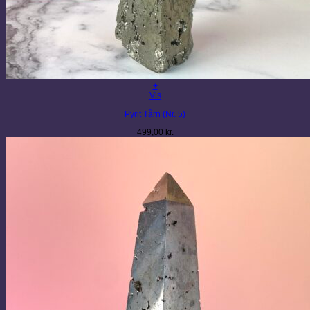
+
Vis
Pyrit Tårn (Nr. 5)
499,00
kr.