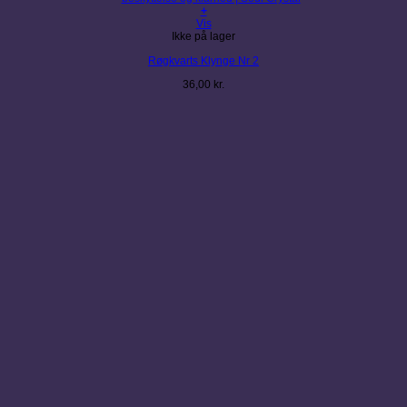
+
Vis
Ikke på lager
Røgkvarts Klynge Nr 2
36,00
kr.