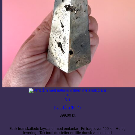
+
Vis
Pyrit Tårn (Nr. 4)
399,00
kr.
Etisk fremskaffede krystaller med omtanke · Fri fragt over 499 kr · Hurtig
levering · Tak fordi du støtter en lille dansk virksomhed