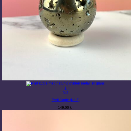
+
Vis
Pyrit Kugle (Nr. 3)
149,00
kr.