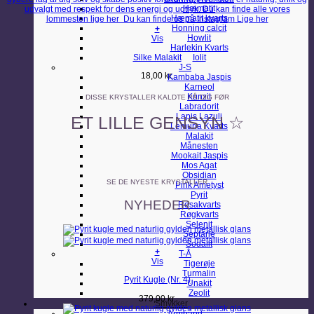
Hæmatit
Hæmatit kvarts
Honning calcit
+
Howlit
Dette
Vis
Harlekin Kvarts
vare
Silke Malakit
Iolit
har
J-S
flere
18,00
kr.
Kambaba Jaspis
varianter.
Karneol
Mulighederne
Kunzit
kan
DISSE KRYSTALLER KALDTE PÅ DIG FØR
Labradorit
vælges
Lapis Lazuli
på
ET LILLE GENSYN ☆
Lemuria Kvarts
varesiden
Malakit
Månesten
Mookait Jaspis
Mos Agat
Obsidian
SE DE NYESTE KRYSTALLER
Pink Ametyst
Pyrit
NYHEDER
Rosakvarts
Røgkvarts
Selenit
Septarie
Sodalit
+
T-Å
Vis
Tigerøje
Turmalin
Pyrit Kugle (Nr. 4)
Unakit
Zeolit
379,00
kr.
Smykker