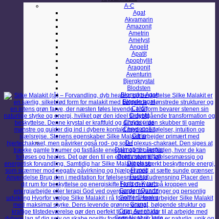
A-C
Agat
Akvamarin
Amazonit
Ametrin
Ametyst
Angelit
Apatit
Apophyllit
Aragonit
Aventurin
Bjergkrystal
Blodsten
Blomster Agat
Blonde agat
Calcit
Celestit
Chrysopras
Chrysocolla
Citrin
D-I
Dalmatiner Jaspis
Drømmeametyst
Dioptase
Fluorit
Fuchsit
Fantom Kvarts
Garden Quartz
Golden Healer
Granat
Grøn Aventurin
Grøn Nephrit Jade