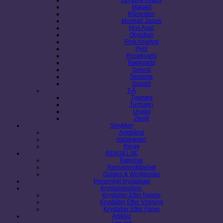
Malakit
Månesten
Mookait Jaspis
Mos Agat
Obsidian
Pink Ametyst
Pyrit
Rosakvarts
Røgkvarts
Selenit
Septarie
Sodalit
T-Å
Tigerøje
Turmalin
Unakit
Zeolit
Smykker
Armbånd
Halskæder
Ringe
RENSELSE
Røgelse
Renselsestilbehør
Guides & Workbooks
Personligt krystalsæt
Krystalleksikon
Krystaller Efter Navne
Krystaller Efter Virkning
Krystaller Efter Farve
Artikler
Log ind