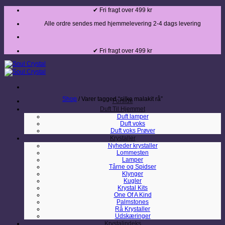
Fortsæt
✔ Fri fragt over 499 kr
til
indhold
Alle ordre sendes med hjemmelevering 2-4 dags levering
✔ Fri fragt over 499 kr
Shop
/
Varer tagged “silke malakit rå”
Forside
Duft Til Hjemmet
Duft lamper
Duft voks
Duft voks Prøver
Krystaller
Nyheder krystaller
Lommesten
Lamper
Tårne og Spidser
Klynger
Kugler
Krystal Kits
One Of A Kind
Palmstones
Rå Krystaller
Udskæringer
Krystalindeks