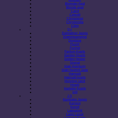
Blomster Agat
Blonde agat
Calcit
Celestit
Chrysopras
Chrysocolla
Citrin
D-I
Dalmatiner Jaspis
Drømmeametyst
Dioptase
Fluorit
Fuchsit
Fantom Kvarts
Garden Quartz
Golden Healer
Granat
Grøn Aventurin
Grøn Nephrit Jade
Hæmatit
Hæmatit kvarts
Honning calcit
Howlit
Harlekin Kvarts
Iolit
J-S
Kambaba Jaspis
Karneol
Kunzit
Labradorit
Lapis Lazuli
Lemuria Kvarts