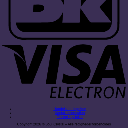
V
E
Handelsebetingelser
Kontakt information
Etik om krystaller
Copyright 2026 © Soul Crystal – Alle rettigheder forbeholdes