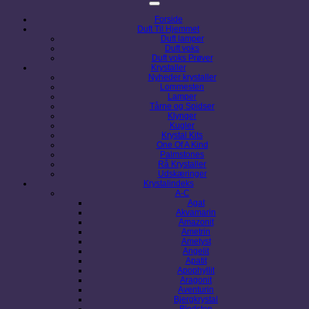
Forside
Duft Til Hjemmet
Duft lamper
Duft voks
Duft voks Prøver
Krystaller
Nyheder krystaller
Lommesten
Lamper
Tårne og Spidser
Klynger
Kugler
Krystal Kits
One Of A Kind
Palmstones
Rå Krystaller
Udskæringer
Krystalindeks
A-C
Agat
Akvamarin
Amazonit
Ametrin
Ametyst
Angelit
Apatit
Apophyllit
Aragonit
Aventurin
Bjergkrystal
Blodsten