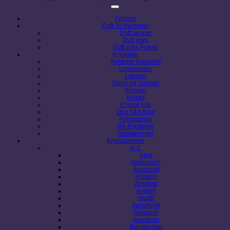
Forside
Duft Til Hjemmet
Duft lamper
Duft voks
Duft voks Prøver
Krystaller
Nyheder krystaller
Lommesten
Lamper
Tårne og Spidser
Klynger
Kugler
Krystal Kits
One Of A Kind
Palmstones
Rå Krystaller
Udskæringer
Krystalindeks
A-C
Agat
Akvamarin
Amazonit
Ametrin
Ametyst
Angelit
Apatit
Apophyllit
Aragonit
Aventurin
Bjergkrystal