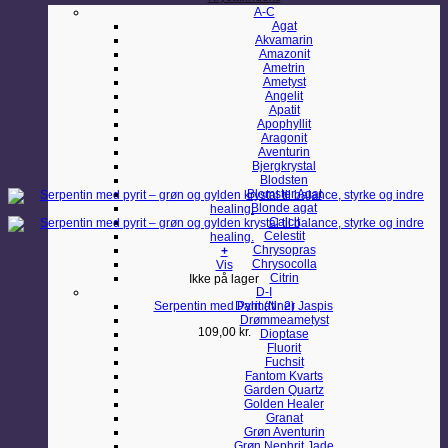
A-C
Agat
Akvamarin
Amazonit
Ametrin
Ametyst
Angelit
Apatit
Apophyllit
Aragonit
Aventurin
Bjergkrystal
Blodsten
Blomster Agat
Blonde agat
Calcit
Celestit
Chrysopras
+
Chrysocolla
Vis
Citrin
Ikke på lager
D-I
Serpentin med Pyrit (Nr 2)
Dalmatiner Jaspis
Drømmeametyst
109,00
kr.
Dioptase
Fluorit
Fuchsit
Fantom Kvarts
Garden Quartz
Golden Healer
Granat
Grøn Aventurin
Grøn Nephrit Jade