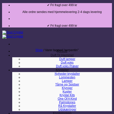
Fortsæt
✔ Fri fragt over 499 kr
til
indhold
Alle ordre sendes med hjemmelevering 2-4 dags levering
✔ Fri fragt over 499 kr
Shop
/
Varer tagged “serpentin”
Forside
Duft Til Hjemmet
Duft lamper
Duft voks
Duft voks Prøver
Krystaller
Nyheder krystaller
Lommesten
Lamper
Tårne og Spidser
Klynger
Kugler
Krystal Kits
One Of A Kind
Palmstones
Rå Krystaller
Udskæringer
Krystalindeks