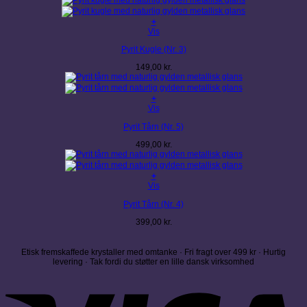
+
Vis
Pyrit Kugle (Nr. 3)
149,00
kr.
+
Vis
Pyrit Tårn (Nr. 5)
499,00
kr.
+
Vis
Pyrit Tårn (Nr. 4)
399,00
kr.
Etisk fremskaffede krystaller med omtanke · Fri fragt over 499 kr · Hurtig
levering · Tak fordi du støtter en lille dansk virksomhed
V