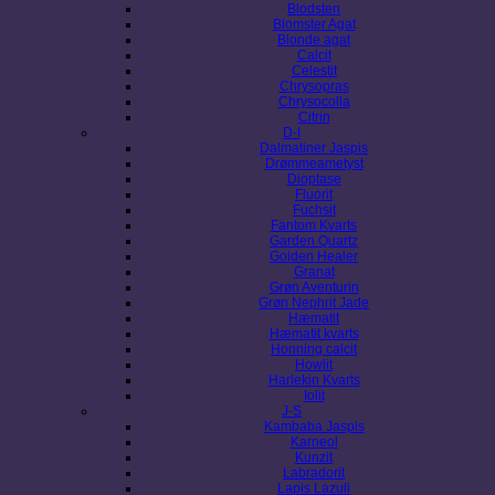
Blodsten
Blomster Agat
Blonde agat
Calcit
Celestit
Chrysopras
Chrysocolla
Citrin
D-I
Dalmatiner Jaspis
Drømmeametyst
Dioptase
Fluorit
Fuchsit
Fantom Kvarts
Garden Quartz
Golden Healer
Granat
Grøn Aventurin
Grøn Nephrit Jade
Hæmatit
Hæmatit kvarts
Honning calcit
Howlit
Harlekin Kvarts
Iolit
J-S
Kambaba Jaspis
Karneol
Kunzit
Labradorit
Lapis Lazuli