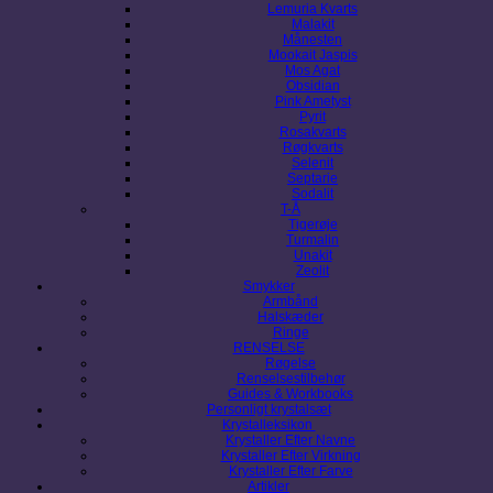
Lemuria Kvarts
Malakit
Månesten
Mookait Jaspis
Mos Agat
Obsidian
Pink Ametyst
Pyrit
Rosakvarts
Røgkvarts
Selenit
Septarie
Sodalit
T-Å
Tigerøje
Turmalin
Unakit
Zeolit
Smykker
Armbånd
Halskæder
Ringe
RENSELSE
Røgelse
Renselsestilbehør
Guides & Workbooks
Personligt krystalsæt
Krystalleksikon
Krystaller Efter Navne
Krystaller Efter Virkning
Krystaller Efter Farve
Artikler