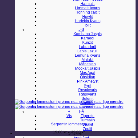
Hæmatit
Hæmatit kvarts
Honning calcit
Howlit
Harlekin Kvarts
Iolit
J-S
Kambaba Jaspis
Karneol
Kunzit
Labradorit
Lapis Lazuli
Lemuria Kvarts
Malakit
Månesten
Mookait Jaspis
Mos Agat
Obsidian
Pink Ametyst
Pyrit
Rosakvarts
Røgkvarts
Selenit
Septarie
Sodalit
+
T-Å
Dette
Vis
Tigerøje
vare
Turmalin
Serpentin lommesten
har
Unakit
flere
Zeolit
Prisinterval:
19,00
kr.
–
39,00
kr.
varianter.
Smykker
19,00 kr.
Mulighederne