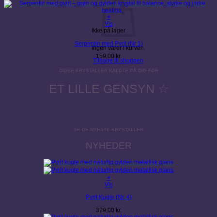
+
Vis
Ikke på lager
Serpentin med Pyrit (Nr 1)
Ingen varer i kurven.
159,00
kr.
Tilbage til shoppen
DISSE KRYSTALLER KALDTE PÅ DIG FØR
ET LILLE GENSYN ☆
SE DE NYESTE KRYSTALLER
NYHEDER
+
Vis
Pyrit Kugle (Nr. 4)
379,00
kr.