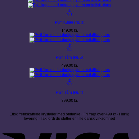
+
Vis
Pyrit Kugle (Nr. 3)
149,00
kr.
+
Vis
Pyrit Tårn (Nr. 5)
499,00
kr.
+
Vis
Pyrit Tårn (Nr. 4)
399,00
kr.
Etisk fremskaffede krystaller med omtanke · Fri fragt over 499 kr · Hurtig
levering · Tak fordi du støtter en lille dansk virksomhed
V