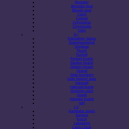
Blodsten
Blomster Agat
Blonde agat
Calcit
Celestit
Chrysopras
Chrysocolla
Citrin
D-I
Dalmatiner Jaspis
Drømmeametyst
Dioptase
Fluorit
Fuchsit
Fantom Kvarts
Garden Quartz
Golden Healer
Granat
Grøn Aventurin
Grøn Nephrit Jade
Hæmatit
Hæmatit kvarts
Honning calcit
Howlit
Harlekin Kvarts
Iolit
J-S
Kambaba Jaspis
Karneol
Kunzit
Labradorit
Lapis Lazuli