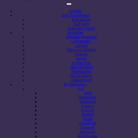
Forside
Duft Til Hjemmet
Duft lamper
Duft voks
Duft voks Prøver
Krystaller
Nyheder krystaller
Lommesten
Lamper
Tårne og Spidser
Klynger
Kugler
Krystal Kits
One Of A Kind
Palmstones
Rå Krystaller
Udskæringer
Krystalindeks
A-C
Agat
Akvamarin
Amazonit
Ametrin
Ametyst
Angelit
Apatit
Apophyllit
Aragonit
Aventurin
Bjergkrystal