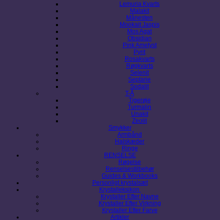
Lemuria Kvarts
Malakit
Månesten
Mookait Jaspis
Mos Agat
Obsidian
Pink Ametyst
Pyrit
Rosakvarts
Røgkvarts
Selenit
Septarie
Sodalit
T-Å
Tigerøje
Turmalin
Unakit
Zeolit
Smykker
Armbånd
Halskæder
Ringe
RENSELSE
Røgelse
Renselsestilbehør
Guides & Workbooks
Personligt krystalsæt
Krystalleksikon
Krystaller Efter Navne
Krystaller Efter Virkning
Krystaller Efter Farve
Artikler