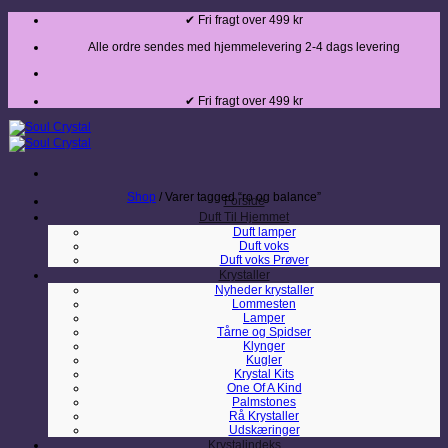
Fortsæt
✔ Fri fragt over 499 kr
til
indhold
Alle ordre sendes med hjemmelevering 2-4 dags levering
✔ Fri fragt over 499 kr
Shop
/
Varer tagged “ro og balance”
Forside
Duft Til Hjemmet
Duft lamper
Duft voks
Duft voks Prøver
Krystaller
Nyheder krystaller
Lommesten
Lamper
Tårne og Spidser
Klynger
Kugler
Krystal Kits
One Of A Kind
Palmstones
Rå Krystaller
Udskæringer
Krystalindeks