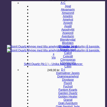
A-C
Agat
Akvamarin
Amazonit
Ametrin
Ametyst
Angelit
Apatit
Apophyllit
Aragonit
Aventurin
Bjergkrystal
Blodsten
Blomster Agat
Blonde agat
Calcit
+
Celestit
Vis
Chrysopras
Chrysocolla
Spirit Quartz (Nr.1 ) – Unika med lilla nuancer
Citrin
D-I
249,00
kr.
Dalmatiner Jaspis
Drømmeametyst
Dioptase
Fluorit
Fuchsit
Fantom Kvarts
Garden Quartz
Golden Healer
Granat
Grøn Aventurin
Grøn Nephrit Jade