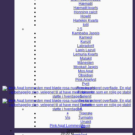
Hæmatit
Hæmatit kvarts
Honning calcit
Howlit
Harlekin Kvarts
Iolit
J-S
Kambaba Jaspis
Karneol
Kunzit
Labradorit
Lapis Lazuli
Lemuria Kvarts
Malakit
Månesten
Mookait Jaspis
Mos Agat
Obsidian
Pink Ametyst
Pyrit
Rosakvarts
Røgkvarts
Selenit
Septarie
Sodalit
T-Å
+
Tigerøje
Vis
Turmalin
Unakit
Pink Agat Lommesten
Zeolit
Smykker
39,00
kr.