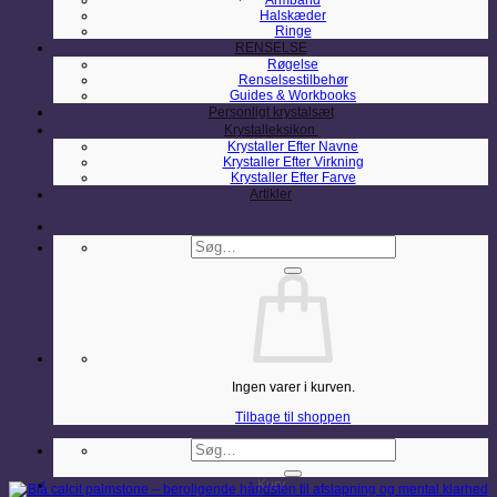
Armbånd
Halskæder
Ringe
RENSELSE
Røgelse
Renselsestilbehør
Guides & Workbooks
Personligt krystalsæt
Krystalleksikon
Krystaller Efter Navne
Krystaller Efter Virkning
Krystaller Efter Farve
Artikler
Søg
efter:
Ingen varer i kurven.
Tilbage til shoppen
Søg
efter:
Kurv