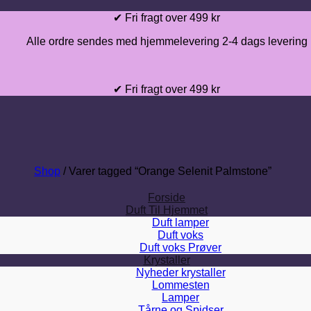
Fortsæt
✔ Fri fragt over 499 kr
til
Alle ordre sendes med hjemmelevering 2-4 dags levering
indhold
✔ Fri fragt over 499 kr
Shop
/
Varer tagged “Orange Selenit Palmstone”
Forside
Duft Til Hjemmet
Duft lamper
Duft voks
Duft voks Prøver
Krystaller
Nyheder krystaller
Lommesten
Lamper
Tårne og Spidser