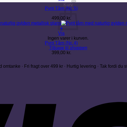
Kurv
Pyrit Tårn (Nr. 5)
499,00
kr.
+
Vis
Ingen varer i kurven.
Pyrit Tårn (Nr. 4)
Tilbage til shoppen
399,00
kr.
 omtanke · Fri fragt over 499 kr · Hurtig levering · Tak fordi du 