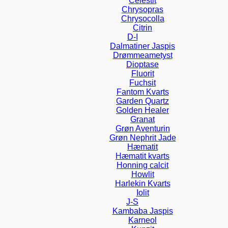
Celestit
Chrysopras
Chrysocolla
Citrin
D-I
Dalmatiner Jaspis
Drømmeametyst
Dioptase
Fluorit
Fuchsit
Fantom Kvarts
Garden Quartz
Golden Healer
Granat
Grøn Aventurin
Grøn Nephrit Jade
Hæmatit
Hæmatit kvarts
Honning calcit
Howlit
Harlekin Kvarts
Iolit
J-S
Kambaba Jaspis
Karneol