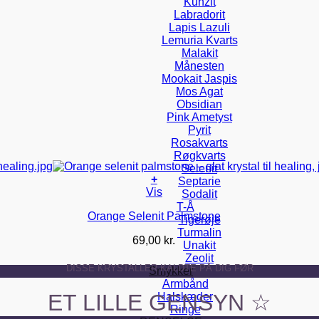
Kunzit
Labradorit
Lapis Lazuli
Lemuria Kvarts
Malakit
Månesten
Mookait Jaspis
Mos Agat
Obsidian
Pink Ametyst
Pyrit
Rosakvarts
Røgkvarts
Selenit
+
Septarie
Vis
Sodalit
T-Å
Orange Selenit Palmstone
Tigerøje
Turmalin
69,00
kr.
Unakit
Zeolit
DISSE KRYSTALLER KALDTE PÅ DIG FØR
Smykker
Armbånd
ET LILLE GENSYN ☆
Halskæder
Ringe