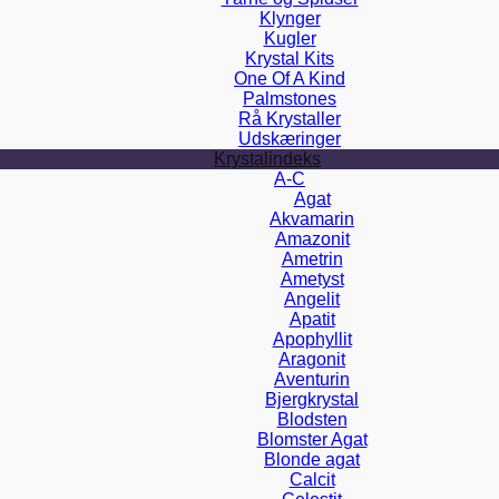
Klynger
Kugler
Krystal Kits
One Of A Kind
Palmstones
Rå Krystaller
Udskæringer
Krystalindeks
A-C
Agat
Akvamarin
Amazonit
Ametrin
Ametyst
Angelit
Apatit
Apophyllit
Aragonit
Aventurin
Bjergkrystal
Blodsten
Blomster Agat
Blonde agat
Calcit