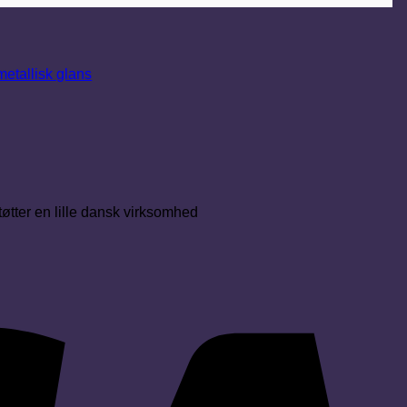
støtter en lille dansk virksomhed
Vi